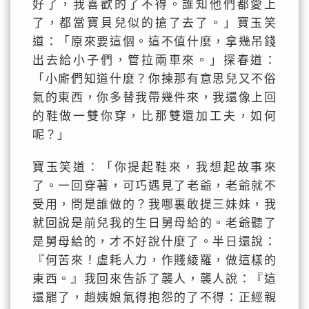
好了，我喜歡的了不得。誰知他們都愛上
了，都當寶貝兒似的搶了去了。」寶玉笑
道：「原來要這個。這不值什麼，拿幾吊錢
出去給小子們，管拉兩車來。」探春道：
「小廝們知道什麼？你揀那有意思兒又不俗
氣的東西，你多替我帶幾件來，我還像上回
的鞋做一雙你穿，比那雙還加工夫，如何
呢？」
寶玉笑道：「你提起鞋來，我想起故事來
了。一回穿著，可巧遇見了老爺，老爺就不
受用，問是誰做的？我哪裏敢提三妹妹，我
就回說是前兒我的生日舅母給的。老爺聽了
是舅母給的，才不好說什麼了。半日還說：
『何苦來！虛耗人力，作賤綾羅，做這樣的
東西。』我回來告訴了襲人，襲人說：『這
還罷了，趙姨娘氣得抱怨的了不得：正經親