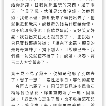
給你那錢，替我買那些玩的東西，過了兩
天，他見了我，就說是怎麼沒錢，怎麼難
過。我也不理。誰知後來丫頭們出去了，他
就抱怨起我來，說我攢的錢為什麼給你使，
倒不給環兒使呢！我聽見這話，又好笑又好
氣。我就出來往太太跟前去了。」正說著，
只見寶釵那邊笑道：「說完了來罷，顯見的
是哥哥妹妹了，撂下別人，且說體己去。我
們聽一句兒就使不得了？」說著，探春、寶
玉二人方笑著來了。
寶玉見不見了黛玉，便知是他躲了別處去
了。想了一想：「索性遲兩日，等他的氣息
一息再去也罷了。」因低頭看見許多鳳仙石
榴等各色落花，錦重重的落了一地，因嘆
道：「這是他心裏生了氣，也不收拾這花兒
來了。等我送了去，明兒再問著他。」說