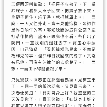
玉便回頭叫紫鵑：「把屋子收拾了，下一扇
紗屜子，看那大燕子回來，把簾子放下來，
拿獅子倚住。燒了香，就把爐罩上。」一面
說，一面又往外走。寶玉見他這樣，還認作
是昨日晌午的事，哪知晚間的這件公案？還
打恭作揖的。黛玉正眼兒也不看，各自出了
院門，一直找別的姐妹去了。寶玉心中納
悶，自己猜疑：「看起這樣光景來，不像是
為昨兒的事。但只昨日我回來的晚了，又沒
有見他，再沒有沖撞他的去處兒了。」一面
想，一面由不得隨後跟了來。
只見寶釵、探春正在那邊看鶴舞，見黛玉來
了，三個一同站著說話兒。又見寶玉來了，
探春便笑道：「寶哥哥身上好？我整整的三
天沒見你了。」寶玉笑道：「妹妹身上好？
我前兒還在大嫂子跟前問你呢。」探春道：