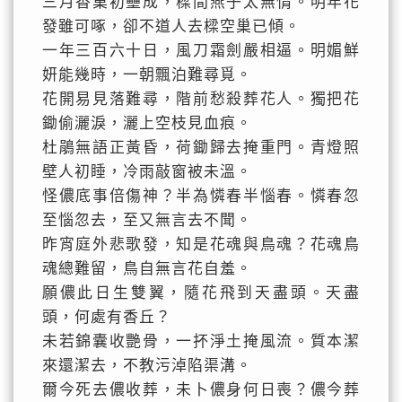
三月香巢初壘成，樑間燕子太無情。明年花
發雖可啄，卻不道人去樑空巢已傾。
一年三百六十日，風刀霜劍嚴相逼。明媚鮮
妍能幾時，一朝飄泊難尋覓。
花開易見落難尋，階前愁殺葬花人。獨把花
鋤偷灑淚，灑上空枝見血痕。
杜鵑無語正黃昏，荷鋤歸去掩重門。青燈照
壁人初睡，冷雨敲窗被未溫。
怪儂底事倍傷神？半為憐春半惱春。憐春忽
至惱忽去，至又無言去不聞。
昨宵庭外悲歌發，知是花魂與鳥魂？花魂鳥
魂總難留，鳥自無言花自羞。
願儂此日生雙翼，隨花飛到天盡頭。天盡
頭，何處有香丘？
未若錦囊收艷骨，一抔淨土掩風流。質本潔
來還潔去，不教污淖陷渠溝。
爾今死去儂收葬，未卜儂身何日喪？儂今葬