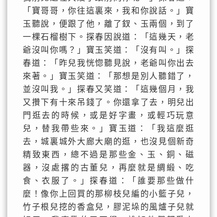
「寶哥哥，你往這裏來，我和你說話。」寶
玉聽說，便跟了他，離了釵、玉兩個，到了
一棵石榴樹下。探春因說道：「這幾天，老
爺沒叫你嗎？」寶玉笑道：「沒有叫。」探
春道：「昨兒我恍惚聽見說，老爺叫你出去
來著。」寶玉笑道：「那想是別人聽錯了，
並沒叫我。」探春又笑道：「這幾個月，我
又攢下有十來吊錢了。你還拿了去，明兒出
門逛去的時候，或是好字畫，或輕巧玩意
兒，替我帶些來。」寶玉道：「我這麼逛
去，城裏城外大廊大廟的逛，也沒見個新奇
精致東西，總不過是那些金、玉、銅、磁
器，沒處撂的古董兒，再麼就是綢緞、吃
食、衣服了。」探春道：「誰要那些做什
麼！像你上回買的那柳枝兒編的小籃子兒，
竹子根兒挖的香盒兒，膠泥垛的風爐子兒就