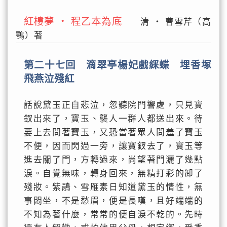
紅樓夢 ‧ 程乙本為底
清 ‧ 曹雪芹（高
鶚）著
第二十七回 滴翠亭楊妃戲綵蝶 埋香塚
飛燕泣殘紅
話說黛玉正自悲泣，忽聽院門響處，只見寶
釵出來了，寶玉、襲人一群人都送出來。待
要上去問著寶玉，又恐當著眾人問羞了寶玉
不便，因而閃過一旁，讓寶釵去了，寶玉等
進去關了門，方轉過來，尚望著門灑了幾點
淚。自覺無味，轉身回來，無精打彩的卸了
殘妝。紫鵑、雪雁素日知道黛玉的情性，無
事悶坐，不是愁眉，便是長嘆，且好端端的
不知為著什麼，常常的便自淚不乾的。先時