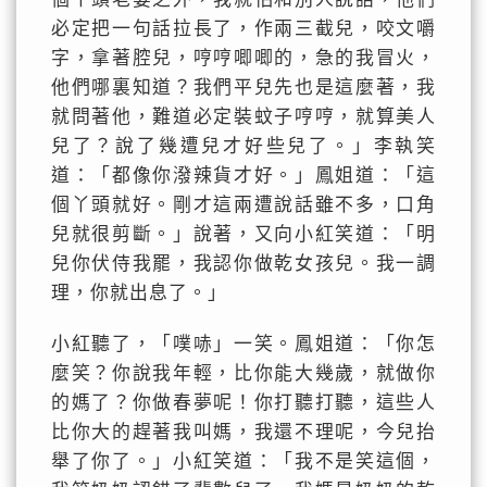
必定把一句話拉長了，作兩三截兒，咬文嚼
字，拿著腔兒，哼哼唧唧的，急的我冒火，
他們哪裏知道？我們平兒先也是這麼著，我
就問著他，難道必定裝蚊子哼哼，就算美人
兒了？說了幾遭兒才好些兒了。」李執笑
道：「都像你潑辣貨才好。」鳳姐道：「這
個丫頭就好。剛才這兩遭說話雖不多，口角
兒就很剪斷。」說著，又向小紅笑道：「明
兒你伏侍我罷，我認你做乾女孩兒。我一調
理，你就出息了。」
小紅聽了，「噗哧」一笑。鳳姐道：「你怎
麼笑？你說我年輕，比你能大幾歲，就做你
的媽了？你做春夢呢！你打聽打聽，這些人
比你大的趕著我叫媽，我還不理呢，今兒抬
舉了你了。」小紅笑道：「我不是笑這個，