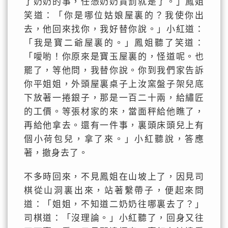
了奶奶的事，任憑奶奶責罰就是了。」鳳姐
笑道：「你是哪位姑娘屋裏的？我使你出
去，他回來找你，我好替你說。」小紅道：
「我是寶二爺屋裏的。」鳳姐聽了笑道：
「噯喲！你原來是寶玉屋裏的，怪道呢。也
罷了，等他問，我替你說。你到我們家告訴
你平姐姐，外頭屋裏桌子上汝窯盤子架兒底
下放著一捲銀子，那是一百二十兩，給繡匠
的工價。等張材家的來，當面秤給他瞧了，
再給他拿去。還有一件事，裏頭床頭兒上有
個小荷包兒，拿了來。」小紅聽說，答應
著，撤身去了。
不多時回來，不見鳳姐在山坡上了，因見司
棋從山洞裏出來，站著繫帶子，便起來問
道：「姐姐，不知道二奶奶往哪裏去了？」
司棋道：「沒理論。」小紅聽了，回身又往