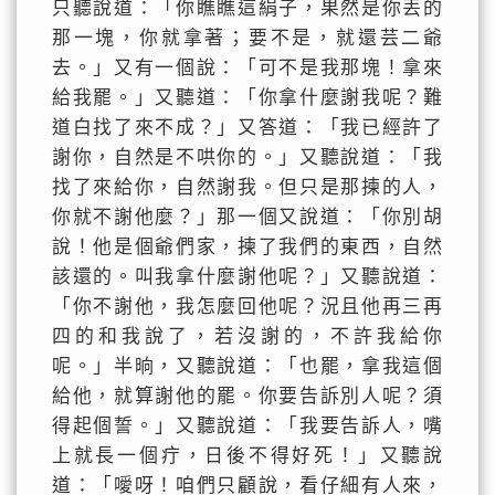
只聽說道：「你瞧瞧這絹子，果然是你丟的
那一塊，你就拿著；要不是，就還芸二爺
去。」又有一個說：「可不是我那塊！拿來
給我罷。」又聽道：「你拿什麼謝我呢？難
道白找了來不成？」又答道：「我已經許了
謝你，自然是不哄你的。」又聽說道：「我
找了來給你，自然謝我。但只是那揀的人，
你就不謝他麼？」那一個又說道：「你別胡
說！他是個爺們家，揀了我們的東西，自然
該還的。叫我拿什麼謝他呢？」又聽說道：
「你不謝他，我怎麼回他呢？況且他再三再
四的和我說了，若沒謝的，不許我給你
呢。」半晌，又聽說道：「也罷，拿我這個
給他，就算謝他的罷。你要告訴別人呢？須
得起個誓。」又聽說道：「我要告訴人，嘴
上就長一個疔，日後不得好死！」又聽說
道：「噯呀！咱們只顧說，看仔細有人來，