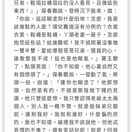
兄弟，鞋塌拉襪塌拉的沒人看見，且做這些
東西！』」探春聽說，登時沉下臉來，道：
「你說，這話糊塗到什麼田地！怎麼，我是
該做鞋的人麼？環兒難道沒有分例的？衣裳
衣裳，鞋襪是鞋襪，丫頭老婆一屋子，怎麼
抱怨這些話？給誰聽呢！我不過閑著沒事做
一雙半雙，愛給哪個哥哥兄弟，隨我的心，
誰敢管我不成！這也是他瞎氣。」寶玉聽
了，點頭笑道：「你不知道，他心裏自然又
有個想頭了。」探春聽說，一發動了氣，將
頭一扭，說道：「連你也糊塗了！他那想
頭，自然是有的。不過是那陰微下賤的見
識。他只管這麼想。我只管認得老爺太太兩
個人，別人我一概不管。就是姐妹弟兄跟
前，誰和我好，我就和誰好，什麼偏的庶
的，我也不知道。論理我不該說他，但他忒
昏憒的不像了，還有笑話兒呢！就是上回我