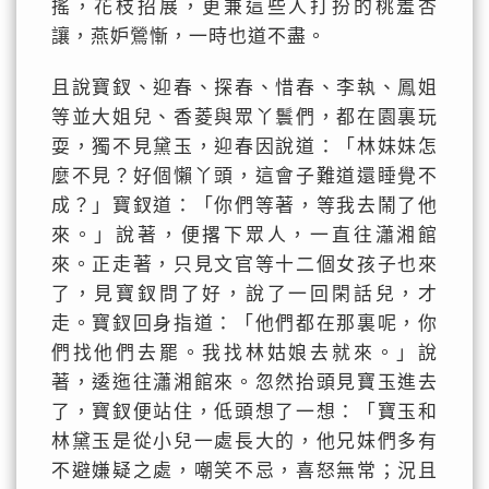
搖，花枝招展，更兼這些人打扮的桃羞杏
讓，燕妒鶯慚，一時也道不盡。
且說寶釵、迎春、探春、惜春、李執、鳳姐
等並大姐兒、香菱與眾丫鬟們，都在園裏玩
耍，獨不見黛玉，迎春因說道：「林妹妹怎
麼不見？好個懶丫頭，這會子難道還睡覺不
成？」寶釵道：「你們等著，等我去鬧了他
來。」說著，便撂下眾人，一直往瀟湘館
來。正走著，只見文官等十二個女孩子也來
了，見寶釵問了好，說了一回閑話兒，才
走。寶釵回身指道：「他們都在那裏呢，你
們找他們去罷。我找林姑娘去就來。」說
著，逶迤往瀟湘館來。忽然抬頭見寶玉進去
了，寶釵便站住，低頭想了一想：「寶玉和
林黛玉是從小兒一處長大的，他兄妹們多有
不避嫌疑之處，嘲笑不忌，喜怒無常；況且