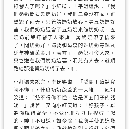
打發去了呢？」小紅道：「平姐姐說：『我
們奶奶問這裏奶奶好。我們二爺沒在家。雖
然遲了兩天，只管請奶奶放心。等五奶奶好
些，我們奶奶還會了五奶奶來瞧奶奶呢。五
奶奶前兒打發了人來說，舅奶奶帶了信來
了，問奶奶好，還要和這裏的姑奶奶尋幾丸
延年神驗萬金丹，若有了，奶奶打發人來，
只管送在我們奶奶這裏。明兒有人去，就順
路給那邊舅奶奶帶了去。』」
小紅還未說完，李氏笑道：「噯喲！這話我
就不懂了，什麼奶奶爺爺的一大堆。」鳳姐
笑道：「怨不得你不懂，這是四五門子的話
呢。」說著，又向小紅笑道：「好孩子，難
為你說得齊全，不像他們扭扭捏捏蚊子似
的。嫂子不知道，如今除了我隨手使的這幾
個丫頭老婆之外，我就怕和別人說話，他們