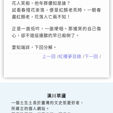
花人笑痴，他年葬儂知是誰？
試看春殘花漸落，便是紅顏老死時。一朝春
盡紅顏老，花落人亡兩不知！
正是一面低吟，一面哽咽。那邊哭的自己傷
心，卻不道這邊聽的早已痴倒了。
要知端詳，下回分解。
上一回
/
紅樓夢目錄
/
下一回
/
漢川草廬
一個土生土長於臺灣的文史哲愛好者，
所建立的個人網站。