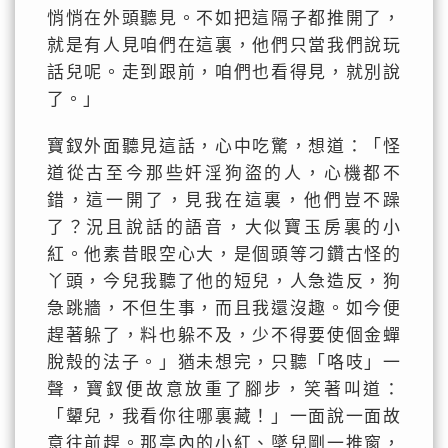
悄悄在外頭聽見。不如把這隔子都推開了，
就是有人見咱們在這裏，他們只當我們說玩
話兒呢。走到跟前，咱們也看得見，就別說
了。」
寶釵外面聽見這話，心中吃驚，想道：「怪
道從古至今那些奸淫狗盜的人，心機都不
錯，這一開了，見我在這裏，他們豈不躁
了？況且說話的語音，大似寶玉房裏的小
紅。他素昔眼空心大，是個頭等刁鑽古怪的
丫頭，今兒我聽了他的短兒，人急造反，狗
急跳牆，不但生事，而且我還沒趣。如今便
趕著躲了，料也躲不及，少不得要使個金蟬
脫殼的法子。」猶未想完，只聽「咯吱」一
聲，寶釵便故意放重了腳步，笑著叫道：
「顰兒，我看你往哪裏藏！」一面說一面故
意往前趕。那亭內的小紅、墜兒剛一推窗，