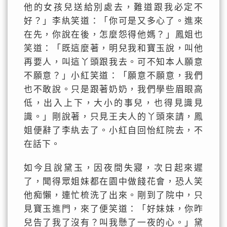
他的女孩兒送給別處去，難道跟我必定不
好？」李紈笑道：「你可是又多心了。進來
在先，你說在後，怎麼怨得他媽？」鳳姐也
笑道：「既這麼著，明兒我和寶玉說，叫他
再要人，叫這丫頭跟我去。可不知本人願意
不願意？」小紅笑道：「願意不願意，我們
也不敢說。只是跟著奶奶，我們學些眉眼高
低，出入上下，大小的事兒，也得見識見
識。」剛說著，只見王夫人的丫頭來請，鳳
姐便辭了李紈去了。小紅自回怡紅院去，不
在話下。
如今且說黛玉，因夜間失寢，次日起來遲
了，聞得眾姐妹都在園中做餞花會，恐人笑
他痴懶，連忙梳洗了出來。剛到了院中，只
見寶玉進門，來了便笑道：「好妹妹，你昨
兒告了我了沒有？叫我懸了一夜的心。」黛