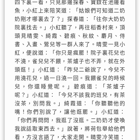
四下裏一看，只見那邊探春、寶釵在池邊看
魚，小紅上來陪笑道：「姑娘們可知道二奶
奶剛才哪裏去了？」探春道：「往你大奶奶
院裏找去。」小紅聽了，再往稻香村來，頂
頭見晴雯、綺霞、碧痕、秋紋、麝月、侍
書、入畫、鶯兒等一群人來了。晴雯一見小
紅，便說道：「你只是瘋罷！院子裏花兒也
不澆，雀兒兒不餵，茶爐子也不弄，就在外
頭逛！」小紅道：「昨兒二爺說了，今兒不
用澆花兒，過一日澆一回。我餵雀兒的時候
兒，你還睡覺呢。」碧痕道：「茶爐子
呢？」小紅道：「今兒不該我的班兒，有茶
沒茶，別問我。」綺霞道：「你聽聽他的
嘴！你們別說了，讓他逛罷。」小紅道：
「你們再問問，我逛了沒逛。二奶奶才使喚
我說話取東西去。」說著，將荷包舉給他們
看，方沒言語了，大家走開。睛雯冷笑道：