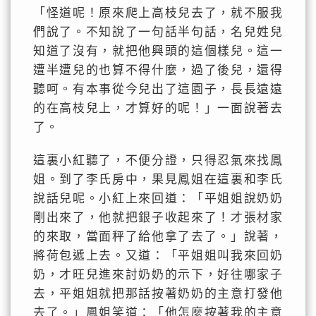
「怪道呢！原來爬上高枝兒去了，就不服我
們說了。不知說了一句話半句話，名兒姓兒
知道了沒有，就把他興頭的這個樣兒。這一
遭半遭兒的也算不得什麼，過了後兒，還得
聽呵。有本事從今兒出了這園子，長長遠遠
的在高枝兒上，才算好的呢！」一面說著去
了。
這裏小紅聽了，不便分證，只得忍氣來找鳳
姐。到了李氏房中，果見鳳姐在這裏和李氏
說話兒呢。小紅上來回道：「平姐姐說奶奶
剛出來了，他就把銀子收起來了！才張材家
的來取，當面秤了給他拿了去了。」說著，
將荷包遞上去。又道：「平姐姐叫我來回奶
奶，才旺兒進來討奶奶的示下，好往哪家子
去，平姐姐就把那話按著奶奶的主意打發他
去了。」鳳姐笑道：「他怎麼按著我的主意