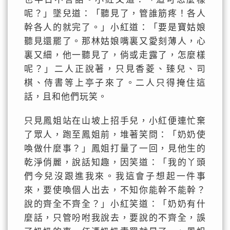
呢？」墜兒道：「聽見了，管誰筋疼！各人
幹各人的就完了。」小紅道：「要是寶姑娘
聽見還罷了。那林姑娘嘴裏又愛刻薄人，心
裏又細，他一聽見了，倘或走露了，怎麼樣
呢？」二人正說著，只見香菱、臻兒、司
棋、侍書等上亭子來了。二人只得掩住這
話，且和他們玩笑。
只見鳳姐站在山坡上招手兒，小紅便連忙棄
了眾人，跑至鳳姐前，堆著笑問：「奶奶使
喚做什麼事？」鳳姐打量了一回，見他生的
乾淨俏麗，說話知趣，因笑道：「我的丫頭
們今兒沒跟進我來。我這會子想起一件事
來，要使喚個人出去，不知你能幹不能幹？
說的齊全不齊全？」小紅笑道：「奶奶有什
麼話，只管吩咐我說去，要說的不齊全，誤