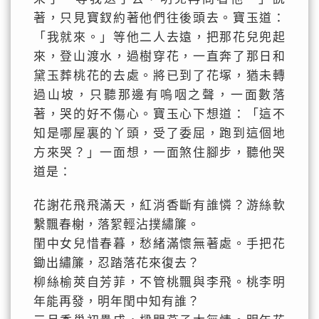
著，只見寶釵約著他們往後頭去。寶玉道：
「我就來。」等他二人去遠，把那花兒兜起
來，登山渡水，過樹穿花，一直奔了那日和
黛玉葬桃花的去處。將已到了花塚，猶未轉
過山坡，只聽那邊有嗚咽之聲，一面數落
著，哭的好不傷心。寶玉心下想道：「這不
知是哪屋裏的丫頭，受了委屈，跑到這個地
方來哭？」一面想，一面煞住腳步，聽他哭
道是：
花謝花飛飛滿天，紅消香斷有誰憐？游絲軟
繫飄春榭，落絮輕沾撲繡簾。
閨中女兒惜春暮，愁緒滿懷無著處。手把花
鋤出繡簾，忍踏落花來復去？
柳絲榆莢自芳菲，不管桃飄與李飛。桃李明
年能再發，明年閏中知有誰？