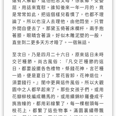
還有人解勸，或怕他思父母，想家鄉，受委
屈，用話來寬慰。誰知後來一年一月的，竟
是常常如此，把這個樣兒看慣了，也都不理
論了。所以也沒人去理他，由他悶坐，只管
外間自便去了。那黛玉倚著床欄杆，兩手抱
著膝，眼睛含著淚，好似木雕泥塑的一般，
直坐到二更多天方才睡了。一宿無話。
至次日，乃是四月二十六日，原來這日未時
交芒種節。尚古風俗：『凡交芒種節的這
日，都要設擺各色禮物，祭餞花神，言芒種
一過，便是夏日了，眾花皆卸，花神退位，
須要餞行。』閨中更興這件風俗，所以大觀
園中之人都早起來了。那些女孩子們，或用
花瓣柳枝編成轎馬的，或用續錦紗羅疊成千
旄旌幢的，都用彩線繫了，每一棵樹頭每一
枝花上，都繫了這些物事。滿園裏繡帶飄