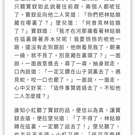
只聽寶釵如此說著往前趕，兩個人都唬怔
了。寶釵反向他二人笑道：「你們把林姑娘
藏在哪裏了？」墜兒道：「何曾見林姑娘
了？」寶釵道：「我才在河那邊看著林姑娘
在這裏蹲著弄水兒呢！我要悄悄的唬他一
跳，還沒有走到跟前，他倒看見我了，朝東
一繞，就不見了。別是藏在裏頭了？」一面
說，一面故意進去，尋了一尋，抽身就走，
口內說道：「一定又鑽在山子洞裏去了。遇
見蛇，咬一口也罷了。」一面說，一面走，
心中又好笑：「這件事算遮過去了。不知他
二人怎麼樣？」
誰知小紅聽了寶釵的話，便信以為真，讓寶
釵去遠，便拉墜兒道：「了不得了，林姑娘
蹲在這裏，一定聽了話去了！」墜兒聽了，
也半日不言語。小紅又道：「這可怎麼樣