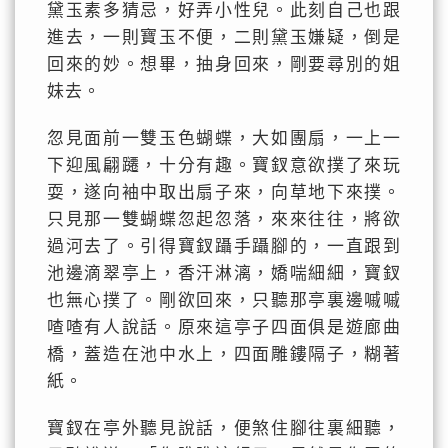
黛玉素多猜忌，好弄小性兒。此刻自己也跟
進去，一則寶玉不便，二則黛玉嫌疑，倒是
回來的妙。想畢，抽身回來，剛要尋別的姐
妹去。
忽見面前一雙玉色蝴蝶，大如團扇，一上一
下迎風翩躚，十分有趣。寶釵意欲撲了來玩
耍，遂向袖中取出扇子來，向草地下來撲。
只見那一雙蝴蝶忽起忽落，來來往往，將欲
過河去了。引得寶釵躡手躡腳的，一直跟到
池邊滴翠亭上，香汗淋漓，嬌喘細細，寶釵
也無心撲了。剛欲回來，只聽那亭裏邊嘁嘁
喳喳有人說話。原來這亭子四面俱是遊廊曲
橋，蓋造在池中水上，四面雕鏤隔子，糊著
紙。
寶釵在亭外聽見說話，便煞住腳往裏細聽，