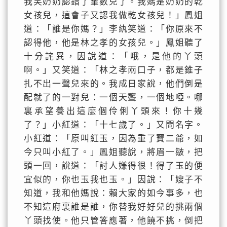
我笑奶奶認錯了輩數兒了。我媽是奶奶的乾
女孩兒，這會子又認我做乾女孩兒！」鳳姐
道：「誰是你媽？」李紈笑道：「你原來不
認得他，他是林之孝的女孩兒。」鳳姐聽了
十分詫異，因說道：「哦，是他的丫頭
啊。」又笑道：「林之孝兩口子，都是錐子
扎不出一聲兒來的。我成日家說，他們倒是
配就了的一對兒：一個天聾，一個地啞。哪
裏承望養出這麼個伶俐丫頭來！你十幾
了？」小紅道：「十七歲了。」又問名字。
小紅道：「原叫紅玉，因為重了寶二爺，如
今只叫小紅了。」鳳姐聽說，將眉一皺，把
頭一回，說道：「討人嫌得很！得了玉的便
宜似的，你也玉我也玉。」因說：「嫂子不
知道，我和他媽說：賴大家的如今事多，也
不知這府裏誰是誰，你替我好好兒的挑兩個
丫頭找使。他只管答應著，他饒不挑，倒把