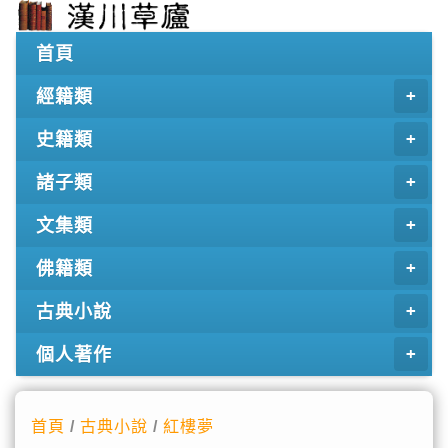
首頁
經籍類
史籍類
諸子類
文集類
佛籍類
古典小說
個人著作
首頁
/
古典小說
/
紅樓夢