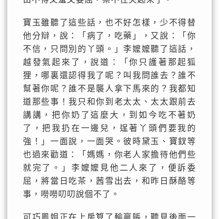
寶玉雖聽了這些話，也不好怎樣，少不得替
他分辯，說：「病了，吃藥」，又說：「你
不信，只問別的丫頭。」李嬤嬤聽了這話，
越發氣起來了，說道：「你只護著那起狐
狸，哪裏還認得我了呢？叫我問誰去？誰不
幫著你呢？誰不是襲人拿下馬來的？我都知
道那些事！我只和你到老太太、太太跟前去
講講，把你奶了這麼大，到如今吃不著奶
了，把我扔在一邊兒，逞著丫頭們要我的
強！」一面說，一面哭。彼時黛玉、寶釵等
也過來勸道：「媽媽，你老人家擔待他們些
就完了。」李嬤嬤見他二人來了，便訴委
屈，將當日吃茶，茜雪出去，和昨日酥酪等
事，嘮嘮叨叨說個不了。
可巧鳳姐正在上房算了輸贏賬，聽見後面一