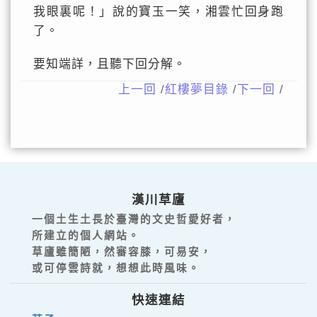
我眼裏呢！」說的寶玉一笑，湘雲忙回身跑
了。
要知端詳，且聽下回分解。
上一回
/
紅樓夢目錄
/
下一回
/
漢川草廬
一個土生土長於臺灣的文史哲愛好者，
所建立的個人網站。
草廬雖簡陋，然審容膝，可易安，
或可停雲詩就，想想此時風味。
快速連結