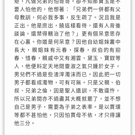
矩，凡做兄弟的怕哥哥。卻不知那寶玉是不
要人怕他的，他想著：「兄弟們一併都有父
母教訓，何必我多事，反生疏了。況且我是
正出，他是庶出，饒這樣看待，還有人背後
談論，還禁得轄治了他？」更有個呆意思存
在心裏。你道是何呆意？因他自幼姐妹叢中
長大，親姐妹有元春，探春，叔伯的有迎
春、惜春，親戚中又有湘雲、黛玉、寶釵等
人，他便料定天地間靈淑之氣只鍾於女子，
男兒們不過是些渣滓濁沫而已。因此把一切
男子都看成濁物，可有可無。只是父親、伯
叔、兄弟之倫，因是聖人遺訓，不敢違忤，
所以兄弟間亦不過盡其大概就罷了，並不想
自己是男子，需要為子弟之表率。是以賈環
等都不甚怕他，只因怕賈母不依，才只得讓
他三分。