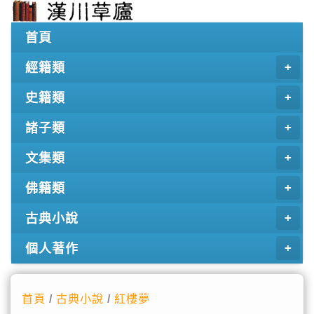
首頁
經籍類
史籍類
諸子類
文集類
佛籍類
古典小說
個人著作
首頁
/
古典小說
/
紅樓夢