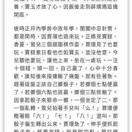
養。寶玉才放了心。因飯後走到薛姨媽這邊
閑逛。
彼時正月內學房中放年學，閨閣中忌針黹，
都是閑時，因賈環也過來玩。正遇見寶釵、
香菱、鶯兒三個趕圍棋作耍，賈環見了也要
玩。寶釵素日看他也如寶玉，並沒他意，今
兒聽他要玩，讓他上來，坐在一處玩。一注
十個錢。頭一回，自己贏了，心中十分喜
歡。誰知後來接連輸了幾盤，就有些著急。
趕著這盤正該自己擲骰子，若擲個七點便贏
了，若擲個六點也該贏，擲個三點就輸了。
因拿起骰子來狠命一擲，一個坐定了二，那
一個亂轉。鶯兒拍著手兒叫「么！」賈環便
瞪著眼「六！」「七！」「八！」混叫。那
骰子偏生轉出么來。賈環急了，伸手便抓起