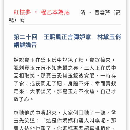
紅樓夢 ‧ 程乙本為底
清 ‧ 曹雪芹（高
鶚）著
第二十回 王熙鳳正言彈妒意 林黛玉俏
語謔嬌音
話說寶玉在黛玉房中說耗子精，寶釵撞來，
諷刺寶玉元宵不知綠蠟之典，三人正在房中
互相取笑。那寶玉恐黛玉飯後貪眠，一時存
了食，或夜間走了睏，身體不好，幸而寶釵
走來，大家談笑，那黛玉方不欲睡，自己才
放了心。
忽聽他房中嚷起來，大家側耳聽了一聽，黛
玉先笑道：「這是你媽媽和襲人叫喚呢。那
襲人待他也罷了，你媽媽再要認真排揎他，