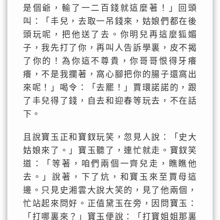
是個爺，輸了一二百錢就這麼著！」回頭
叫：「丰兒，去取一吊錢來，姑娘們都在後
頭玩呢，把他送了去。你明兒再這麼狐媚
子，我先打了你，再叫人告訴學裏，皮不揭
了你的！為你這不尊貴，你哥哥恨得牙癢
癢，不是我攔著，窩心腳把你的腸子還窩出
來呢！」喝令：「去罷！」賈環諾諾的，跟
了丰兒得了錢，自去和迎春等玩去，不在話
下。
且說寶玉正和寶釵玩笑，忽見人說：「史大
姑娘來了。」寶玉聽了，連忙就走。寶釵笑
道：「等著，咱們兩個一齊兒走，瞧瞧他
去。」說著，下了炕，和寶玉來至賈母這
邊。只見史湘雲大說大笑的，見了他兩個，
忙站起來問好。正值黛玉在旁，因問寶玉：
「打哪裏來？」寶玉便說：「打寶姐姐那裏