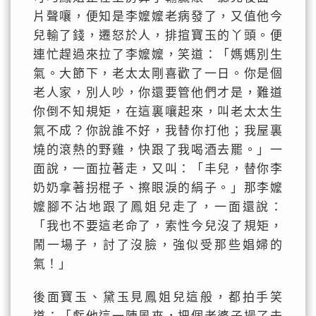
片聲嚷，便知是李嬤嬤老病發了，又值他今
兒輸了錢，遷怒於人，排揎寶玉的丫頭。便
連忙趕過來拉了李嬤嬤，笑道：「媽媽別生
氣。大節下，老太太剛喜歡了一日。你是個
老人家，別人吵，你還要管他們才是，難道
你倒不知規矩，在這裏嚷起來，叫老太太生
氣不成？你說誰不好，我替你打他；我屋裏
燒的滾熱的野雞，快跟了我喝酒去罷。」一
面說，一面拉著走，又叫：「丰兒，替你李
奶奶拿著拐棍子、擦眼淚的絹子。」那李嬤
嬤腳不沾地跟了鳳姐兒走了，一面還說：
「我也不要這老命了，索性今兒沒了規矩，
鬧一場子，討了沒臉，強似受那些娼婦的
氣！」
後面寶玉、黛玉見鳳姐兒這般，都拍手笑