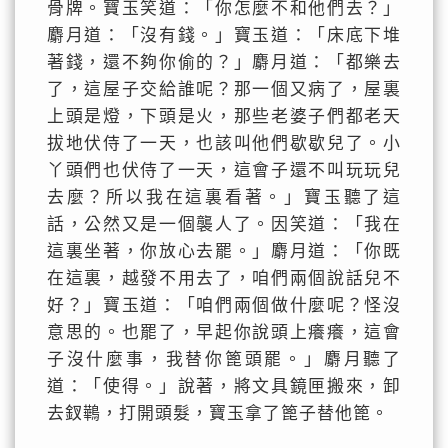
骨牌。寶玉笑道：「你怎麼不和他們去？」
麝月道：「沒有錢。」寶玉道：「床底下堆
著錢，還不夠你偷的？」麝月道：「都樂去
了，這屋子交給誰呢？那一個又病了，屋裏
上頭是燈，下頭是火，那些老婆子們都老天
拔地伏侍了一天，也該叫他們歇歇兒了。小
丫頭們也伏侍了一天，這會子還不叫玩玩兒
去麼？所以我在這裏看著。」寶玉聽了這
話，公然又是一個襲人了。因笑道：「我在
這裏坐著，你放心去罷。」麝月道：「你既
在這裏，越發不用去了，咱們兩個說話兒不
好？」寶玉道：「咱們兩個做什麼呢？怪沒
意思的。也罷了，早起你說頭上癢癢，這會
子沒什麼事，我替你篦頭罷。」麝月聽了
道：「使得。」說著，將文具鏡匣搬來，卸
去釵鷨，打開頭髮，寶玉拿了篦子替他篦。