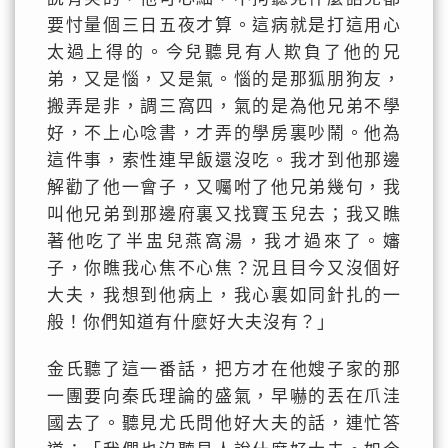
要忖量個三日五夜才算。這病就是打這用心
太過上得的。今兒聽見有人欺負了他的兄
弟，又是惱，又是氣。惱的是那狐朋狗友，
搬弄是非，調三窩四，氣的是為他兄弟不學
好，不上心唸書，才弄的學房裏吵鬧。他為
這件事，索性連早飯還沒吃。我才到他那邊
解勸了他一會子，又囑咐了他兄弟幾句，我
叫他兄弟到那邊府裏又找寶玉兒去；我又瞧
著他吃了半盅兒燕窩湯，我才過來了。嬸
子，你瞧我心焦不心焦？況且目今又沒個好
大夫，我想到他病上，我心裏如同針扎的一
般！你們知道有什麼好大夫沒有？」
金氏聽了這一番話，把方才在他嫂子家的那
一團要向秦氏理論的盛氣，早嚇的丟在爪洼
國去了。聽見尤氏問他好大夫的話，連忙答