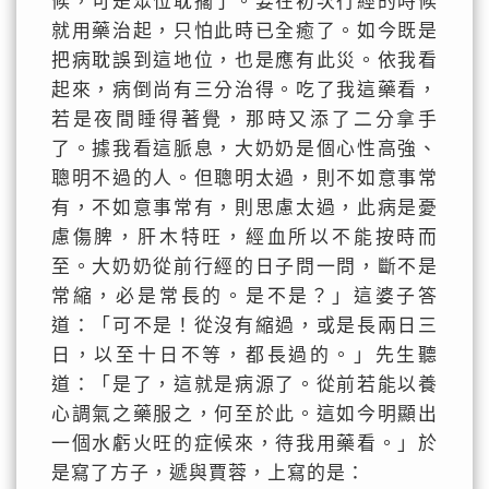
候，可是眾位耽擱了。要在初次行經的時候
就用藥治起，只怕此時已全癒了。如今既是
把病耽誤到這地位，也是應有此災。依我看
起來，病倒尚有三分治得。吃了我這藥看，
若是夜間睡得著覺，那時又添了二分拿手
了。據我看這脈息，大奶奶是個心性高強、
聰明不過的人。但聰明太過，則不如意事常
有，不如意事常有，則思慮太過，此病是憂
慮傷脾，肝木特旺，經血所以不能按時而
至。大奶奶從前行經的日子問一問，斷不是
常縮，必是常長的。是不是？」這婆子答
道：「可不是！從沒有縮過，或是長兩日三
日，以至十日不等，都長過的。」先生聽
道：「是了，這就是病源了。從前若能以養
心調氣之藥服之，何至於此。這如今明顯出
一個水虧火旺的症候來，待我用藥看。」於
是寫了方子，遞與賈蓉，上寫的是：