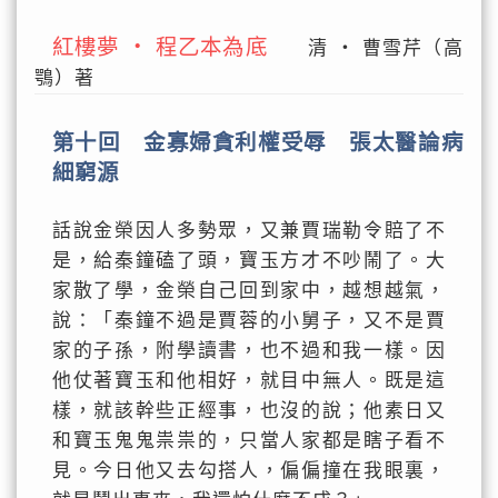
紅樓夢 ‧ 程乙本為底
清 ‧ 曹雪芹（高
鶚）著
第十回 金寡婦貪利權受辱 張太醫論病
細窮源
話說金榮因人多勢眾，又兼賈瑞勒令賠了不
是，給秦鐘磕了頭，寶玉方才不吵鬧了。大
家散了學，金榮自己回到家中，越想越氣，
說：「秦鐘不過是賈蓉的小舅子，又不是賈
家的子孫，附學讀書，也不過和我一樣。因
他仗著寶玉和他相好，就目中無人。既是這
樣，就該幹些正經事，也沒的說；他素日又
和寶玉鬼鬼祟祟的，只當人家都是瞎子看不
見。今日他又去勾搭人，偏偏撞在我眼裏，