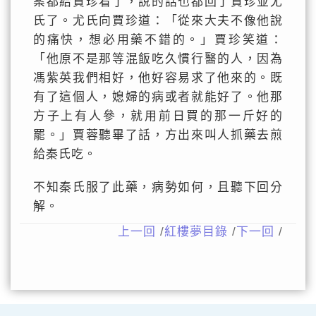
案都給賈珍看了，說的話也都回了賈珍並尤
氏了。尤氏向賈珍道：「從來大夫不像他說
的痛快，想必用藥不錯的。」賈珍笑道：
「他原不是那等混飯吃久慣行醫的人，因為
馮紫英我們相好，他好容易求了他來的。既
有了這個人，媳婦的病或者就能好了。他那
方子上有人參，就用前日買的那一斤好的
罷。」賈蓉聽畢了話，方出來叫人抓藥去煎
給秦氏吃。
不知秦氏服了此藥，病勢如何，且聽下回分
解。
上一回
/
紅樓夢目錄
/
下一回
/