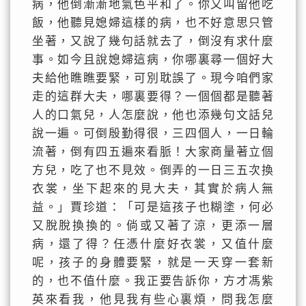
病，他倒漸漸地氣色平和了。你又叫留他吃
飯，他聽見媳婦這樣的病，也不好意思只管
坐著，又說了幾句話就去了，倒沒有求什麼
事。如今且說媳婦這病，你哪裏尋一個好大
夫給他瞧瞧要緊，可別耽誤了。現今咱們家
走的這群大夫，哪裏要得？一個個都是聽著
人的口氣兒，人怎麼說，他也添幾句文話兒
說一遍。可倒殷勤得很，三四個人，一日輪
流著，倒有四五遍來看脈！大家商量著立個
方兒，吃了也不見效。倒弄的一日三五次換
衣裳，坐下起來的見大夫，其實於病人無
益。」賈珍道：「可是這孩子也糊塗，何必
又脫脫換換的。倘或又著了涼，更添一層
病，還了得？任憑什麼好衣裳，又值什麼
呢，孩子的身體要緊，就是一天穿一套新
的，也不值什麼。我正要告訴你，方才馮紫
英來看我，他見我有些心裏煩，問我怎麼