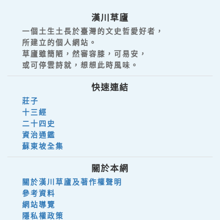
漢川草廬
一個土生土長於臺灣的文史哲愛好者，
所建立的個人網站。
草廬雖簡陋，然審容膝，可易安，
或可停雲詩就，想想此時風味。
快速連結
莊子
十三經
二十四史
資治通鑑
蘇東坡全集
關於本網
關於漢川草廬及著作權聲明
參考資料
網站導覽
隱私權政策