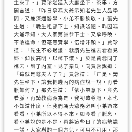
生來了。」賈珍遂延入大廳坐下。茶畢，方
開言道：「昨日承馮大爺示知老先生人品學
問，又兼深通醫學，小弟不勝欽敬。」張先
生道：「晚生粗鄙下士，知識淺陋。昨因馮
大爺示知，大人家第謙恭下士，又承呼喚，
不敢違命。但毫無實學，倍增汗顏。」賈珍
道：「先生不必過謙，就請先生進去看看兒
婦，仰仗高明，以釋下懷。」於是賈蓉同了
進去，到了內室，見了秦氏，向賈蓉說道：
「這就是尊夫人了？」賈蓉道：「正是。請
先生坐下，讓我把賤內的病症說一說，再看
脈如何？」那先生道：「依小弟意下，竟先
看脈，再請教病源為是。我初造尊府，本也
不知道什麼，但我們馮大爺務必叫小弟過來
看看，小弟所以不得不來。如今看了脈息，
看小弟說的是不是，再將這些日子的病勢講
一講，大家斟酌一個方兒。可用不可用，那