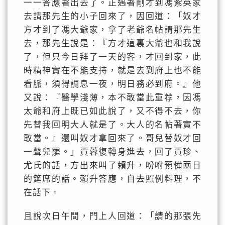
一一答應著出去了。正遇著剛才到馮紫英家
去請那先生的小子回來了，因回道：「奴才
方才到了馮大爺家，拿了老爺名帖請那先生
去，那先生說是：『方才這裏大爺也和我說
了，但只今日拜了一天的客，才回到家，此
時精神實在不能支持，就是去到府上也不能
看脈，須得調息一夜，明日務必到府。』他
又說：『醫學淺薄，本不敢當此重荐，因馮
太爺和府上既已如此說了，又不得不去，你
先替我回明大人就是了。大人的名帖著實不
敢當。』還叫奴才拿回來了。哥兒替奴才回
一聲兒罷。」賈蓉復轉身進去，回了賈珍、
尤氏的話，方出來叫了賴升，吩咐預備兩日
的筵席的話。賴升答應，自去照例料理，不
在話下。
且說次日午間，門上人回道：「請的那張先