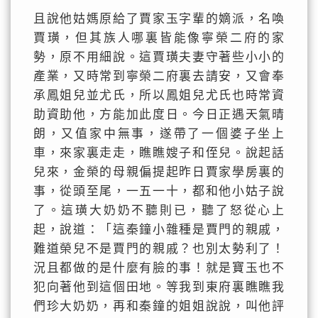
且說他姑媽原給了賈家玉字輩的嫡派，名喚
賈璜，但其族人哪裏皆能像寧榮二府的家
勢，原不用細說。這賈璜夫妻守著些小小的
產業，又時常到寧榮二府裏去請安，又會奉
承鳳姐兒並尤氏，所以鳳姐兒尤氏也時常資
助資助他，方能加此度日。今日正遇天氣晴
朗，又值家中無事，遂帶了一個婆子坐上
車，來家裏走走，瞧瞧嫂子和侄兒。說起話
兒來，金榮的母親偏提起昨日賈家學房裏的
事，從頭至尾，一五一十，都和他小姑子說
了。這璜大奶奶不聽則已，聽了怒從心上
起，說道：「這秦鐘小雜種是賈門的親戚，
難道榮兒不是賈門的親戚？也別太勢利了！
況且都做的是什麼有臉的事！就是寶玉也不
犯向著他到這個田地。等我到東府裏瞧瞧我
們珍大奶奶，再和秦鐘的姐姐說說，叫他評