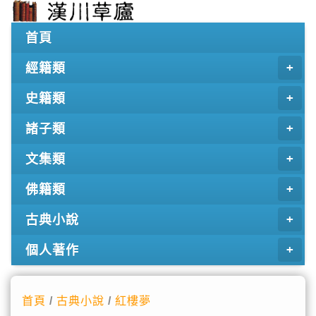
首頁
經籍類
史籍類
諸子類
文集類
佛籍類
古典小說
個人著作
首頁
/
古典小說
/
紅樓夢