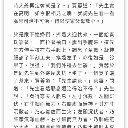
時大爺再定奪就是了。」賈蓉道：「先生實
在高明，如今恨相見之晚。就請先生看一看
脈息可治不可治，得以使家父母放心。」
於是家下媳婦們，捧過大迎枕來，一面給秦
氏靠著，一面拉著袖口，露出手腕來。這先
生方伸手按在右手脈上，調息了至數，凝神
細診了半刻工夫。換過左手，亦復如是。診
畢了，說道：「我們外邊去坐罷。」賈蓉於
是同先生到外邊屋裏炕上坐了。一個婆子端
了茶來，賈蓉道：「先生請茶。」茶畢，問
道：「先生看這脈息還治得治不得？」先生
說：「看得尊夫人脈息，左寸沉數，左關沉
伏，右寸細而無力，右關虛而無神。其左寸
沉數者，乃心氣虛而生火；左關沉伏者，乃
肝家氣滯血虧。右寸細而無力者，乃肺經氣
分太虛；右關虛而無神者，乃脾土被肝木克