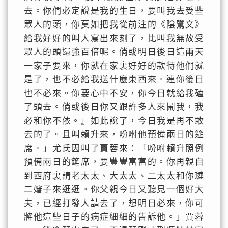
去。你們必定說是我的生日，要叫我去受些
眾人的頭，你莫如把我從前注的《陰騭文》
給我好好的叫人寫出來刻了，比叫我無故受
眾人的頭還強百倍呢。倘或明日後日這兩天
一家子要來，你就在家裏好好的款待他們就
是了，也不必給我送什麼東西來。連你後日
也不必來。你要心中不安，你今日就給我磕
了頭去。倘或後日你又跟許多人來鬧我，我
必和你不依。』如此說了，今日我是再不敢
去的了。且叫賴升來，吩咐他預備兩日的筵
席。」尤氏因叫了賈蓉來：「吩咐賴升照例
預備兩日的筵席，要豐豐富富的。你再親自
到西府裏請老太太、大太太、二太太和你璉
二嬸子來逛逛。你父親今日又聽見一個好大
夫，已經打發人請去了，想明日必來，你可
將他這些日子的病症細細的告訴他。」賈蓉