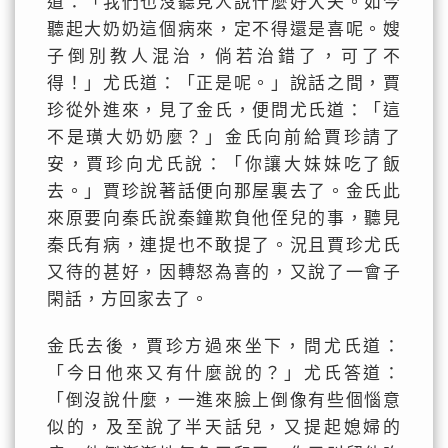
道：「我們也沒聽見人說什麼好大夫。如今
聽起大奶奶這個病來，定不得還是喜呢。嫂
子倒別教人混治，倘若治錯了，可了不
得！」尤氏道：「正是呢。」說話之間，賈
珍從外進來，見了金氏，便問尤氏道：「這
不是璜大奶奶麼？」金氏向前給賈珍請了
安，賈珍向尤氏說：「你讓大妹妹吃了飯
去。」賈珍說著話便向那屋裏去了。金氏此
來原要向秦氏說秦鐘欺負他侄兒的事，聽見
秦氏有病，連提也不敢提了。況且賈珍尤氏
又待的甚好，因轉怒為喜的，又說了一會子
閑話，方回家去了。
金氏去後，賈珍方過來坐下，問尤氏道：
「今日他來又有什麼說的？」尤氏答道：
「倒沒說什麼，一進來臉上倒像有些個惱意
似的，及至說了半天話兒，又提起媳婦的