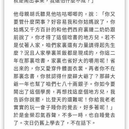
就是鬧出事來，我還怕什麼不成？」
他母親胡氏聽見他咕咕唧唧的，說：「你又
要管什麼閑事？好容易我和你姑媽說了，你
姑媽又千方百計的和他們西府裏璉二奶奶跟
前說了，你才得了這個唸書的地方兒。若不
是仗著人家，咱們家裏還有力量請得起先生
麼？況且人家學裏茶飯都是現成的，你這二
年在那裏唸書，家裏也省好大的嚼用呢！省
出來的，你又愛穿件體面衣裳。再者你不在
那裏念書，你就認得什麼薛大爺了？那薛大
爺一年也幫了咱們七八十兩銀子。你如今要
鬧出了這個學房，再想找這麼個地方兒，我
告訴你說罷，比登天的還難呢！你給我老老
實實的玩一會子睡你的覺去，好多著呢！」
於是金榮忍氣吞聲，不多一時，也自睡覺去
了。次日仍舊上學去了，不在話下。