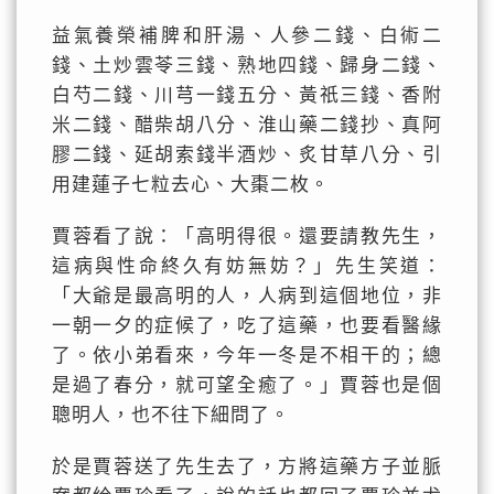
益氣養榮補脾和肝湯、人參二錢、白術二
錢、土炒雲苓三錢、熟地四錢、歸身二錢、
白芍二錢、川芎一錢五分、黃祇三錢、香附
米二錢、醋柴胡八分、淮山藥二錢抄、真阿
膠二錢、延胡索錢半酒炒、炙甘草八分、引
用建蓮子七粒去心、大棗二枚。
賈蓉看了說：「高明得很。還要請教先生，
這病與性命終久有妨無妨？」先生笑道：
「大爺是最高明的人，人病到這個地位，非
一朝一夕的症候了，吃了這藥，也要看醫緣
了。依小弟看來，今年一冬是不相干的；總
是過了春分，就可望全癒了。」賈蓉也是個
聰明人，也不往下細問了。
於是賈蓉送了先生去了，方將這藥方子並脈