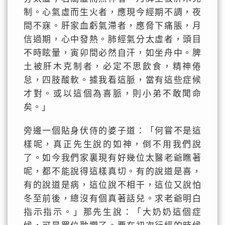
制。心氣虛而生火者，應現今經期不調，夜
間不寐。肝家血虧氣滯者，應脅下痛脹，月
信過期，心中發熱。肺經氣分太虛者，頭目
不時眩暈，寅卯間必然自汗，如坐舟中。脾
土被肝木克制者，必定不思飲食，精神倦
怠，四肢酸軟。據我看這脈，當有這些症候
才對。或以這個為喜脈，則小弟不敢聞命
矣。」
旁邊一個貼身伏侍的婆子道：「何嘗不是這
樣呢，真正先生說的如神，倒不用我們說
了。如今我們家裏現有好幾位太醫老爺瞧著
呢，都不能說得這樣真切。有的說道是喜，
有的說道是病，這位說不相干，這位又說怕
冬至前後，總沒有個真著話兒。求老爺明白
指示指示。」那先生說：「大奶奶這個症