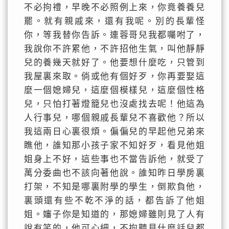
不必拘禮，早晚不必照例上來，你竟養養兒
罷。就有親戚來，還有我呢。別的長輩怪
你，等我替你告訴。連蓉哥兒我都囑咐了，
我說你不許累他，不許招他生氣，叫他靜靜
兒的養幾天就好了。他要想什麼吃，只管到
我屋裏來取。倘或他有個好歹，你再要娶這
麼一個媳婦兒，這麼個模樣兒，這麼個性格
兒，只怕打著燈籠兒也沒處找去呢！他這為
人行事兒，哪個親戚長輩兒不喜歡他？所以
我這兩日心裏很煩。偏偏兒的早起他兄弟來
瞧他，誰知那小孩子家不知好歹，看見他姐
姐身上不好，這些事也不當告訴他，就受了
萬分委曲也不該向著他說。誰知昨日學房裏
打架，不知是哪裏附學的學生，倒欺負他，
裏頭還有些不乾不淨的話，都告訴了他姐
姐。嬸子你是知道的，那媳婦雖則見了人有
說有笑的，他可心細，不拘聽見什麼話兒都