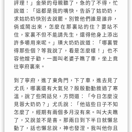
評理！」金榮的母親聽了，急的了不得，忙
說道：「這都是我的嘴快，告訴了姑奶奶，
求姑奶奶快別去說罷。別管他們誰是誰非，
倘或鬧出來，怎麼在那裏站的住？要站不
住，家裏不但不能請先生，還得他身上添出
許多嚼用來呢。」璜大奶奶說道：「哪裏管
得那些個？等我說了，看是怎麼樣！」也不
容他嫂子勸，一面叫老婆子瞧了車，坐上竟
往寧府裏來。
到了寧府，進了東角門，下了車，進去見了
尤氏，哪裏還有大氣兒？殷殷勤勤敘過了寒
溫，說了些閑話兒，方問道：「今日怎麼沒
見蓉大奶奶？」尤氏說：「他這些日子不知
怎麼了，經期有兩個多月沒有來。叫大夫瞧
了，又說並不是喜。那兩日到下半日就懶怠
動了，話也懶怠說，神也發涅。我叫他你且