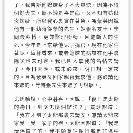
了，我告訴他媳婦身子不大爽炔，因為不得
個好大夫，斷不透是喜是病，又不知有妨礙
沒妨礙，所以我心裏實在著急。馮紫英因說
他有一個幼時從學的先生，姓張名友士，學
問最淵博，更兼醫理極精，且能斷人的生
死。今年是上京給他兒子捐官，現在他家住
著呢。這樣看來，或者媳婦的病該在他手裏
除災也未可定。我已叫人拿我的名帖去請
了。今日天晚，或未必來，明日想一定來
的。且馮紫英又回家親替我求他，務必請他
來瞧的。等待張先生來瞧了再說罷。」
尤氏聽說，心中甚喜，因說：「後日是太爺
的壽日，到底怎麼個辦法？」賈珍說道：
「我方才到了太爺那裏去請安，兼請太爺來
家受一受一家子的禮。太爺因說道：『我是
清淨慣了的，我不願意往你們那是非場中