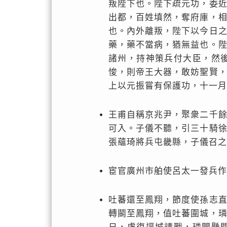
叛陛下也。陛下疏元功，委
出都，百姓填然，奪府庫，
也。內外離叛，陛下以今日
藥，藥不當病，猶無益也。
諸州，持神策兵付大臣，然
悛，則帝王大器，敢妨聖賢
上以元振嘗有保護功，十一月
王甫自稱京兆尹，聚衆二千
可入。子儀不聽，引三十騎
張蘊琦將兵屯畿縣，子儀召之
宦官廣州市舶使呂太一發兵作
吐蕃還至鳳翔，節度使孫志
轉鬬至鳳翔，值吐蕃圍城，