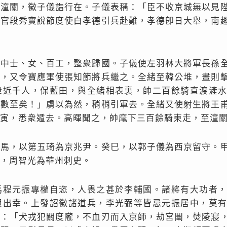
出潼關，徵子儀詣行在。子儀表稱：「臣不收京城無以見
判官段秀實說節度使白孝德引兵赴難，孝德卽日大舉，南
城中士、女、百工，整衆歸國。子儀使左羽林大將軍長孫
行，又令寶應軍使張知節將兵繼之。全緒至韓公堆，晝則
衆近千人，保藍田，與全緒相表裏，帥二百餘騎直渡滻
其數至矣！」虜以為然，稍稍引軍去。全緒又使射生將王
寅，悉衆遁去。高暉聞之，帥麾下三百餘騎東走，至潼
司馬，以第五琦為京兆尹。癸巳，以郭子儀為西京留守。
，周智光為華州刺史。
馬程元振專權自恣，人畏之甚於李輔國。諸將有大功者
狽出幸。上發詔徵諸道兵，李光弼等皆忌元振居中，莫
為：「犬戎犯關度隴，不血刃而入京師，劫宮闈，焚陵寢