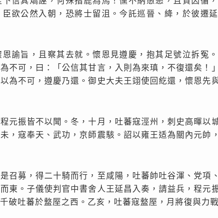
陛下信其矯誣，何殊指鹿為馬！儻不納愚懇，且貴因循
。臣欲公然入朝，恐將士留沮。今託巡晉、絳，於彼遷
懷恩諭旨，且察其去就。懷恩見遵慶，抱其足號泣拆冤
以為不可，曰：「公信其甘言，入則為來瑱，不復還矣！
又以為不可，遵慶乃還。御史大夫王翊使回紇還，懷恩先
，程元振皆不以聞。冬，十月，吐蕃寇涇州，刺史高暉以
辛未，寇奉天、武功，京師震駭。詔以雍王适為關內元帥
至是召募，得二十騎而行，至咸陽，吐蕃帥吐谷渾、党項
山而東。子儀使判官中書舍人王延昌入奏，請益兵，程元
千破吐蕃於盩厔之西。乙亥，吐蕃寇盩厔，月將復與力