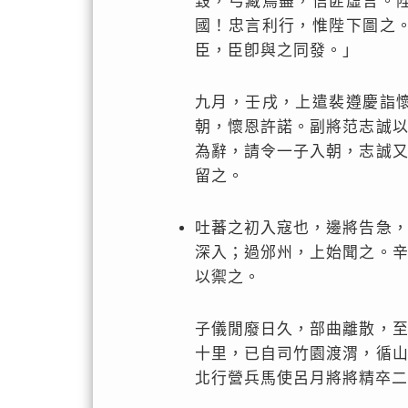
毀，弓藏鳥盡，信匪虛言。
國！忠言利行，惟陛下圖之
臣，臣卽與之同發。」
九月，壬戌，上遣裴遵慶詣
朝，懷恩許諾。副將范志誠
為辭，請令一子入朝，志誠
留之。
吐蕃之初入寇也，邊將告急
深入；過邠州，上始聞之。
以禦之。
子儀閒廢日久，部曲離散，
十里，已自司竹園渡渭，循
北行營兵馬使呂月將將精卒二