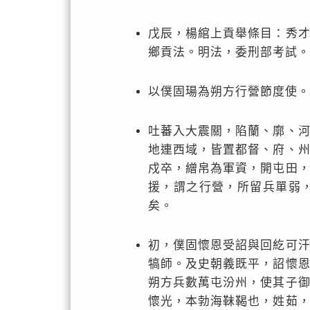
戊辰，楊綰上貢舉條目：秀
鄉貢法。明法，委刑部考試。
以僕固瑒為朔方行營節度使。
吐蕃入大震關，陷蘭、廓、
地連西域，皆置都督、府、
戍卒，繒帛為軍資，開屯田
援，謂之行營，所留兵單弱
矣。
初，僕固懷恩受詔與回紇可
犒師。及史朝義既平，詔懷
朔方兵數萬屯汾州，使其子
懷光，本勃海靺鞨也，姓茹