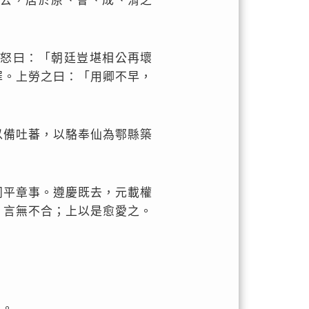
遂去，居於原、會、成、渭之
卿怒曰：「朝廷豈堪相公再壞
罪。上勞之曰：「用卿不早，
以備吐蕃，以駱奉仙為鄠縣築
同平章事。遵慶既去，元載權
，言無不合；上以是愈愛之。
聞。