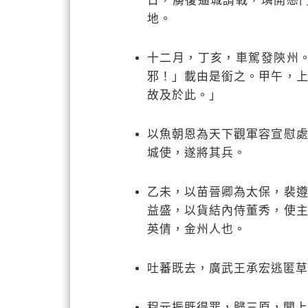
日，虜復逼城請戰，璘開懸
地。
十二月，丁亥，車駕發陝州
邪！」載由是銜之。甲午，
故及於此。」
以魚朝恩為天下觀軍容宣慰
城使，遂將其兵。
乙未，以苗晉卿為太保，裴
益盛，以貨結內侍董秀，使
英倩，金州人也。
吐蕃既去，廣武王承宏逃匿草
程元振既得罪，歸三原，聞上