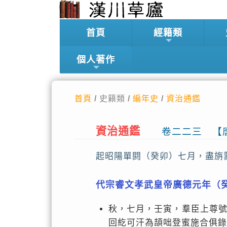
首頁
經籍類
個人著作
首頁
/ 史籍類 /
編年史
/
資治通鑑
資治通鑑
卷二二三 【
起昭陽單閼（癸卯）七月，盡旃
代宗睿文孝武皇帝廣德元年（
秋，七月，壬寅，羣臣上尊
回紇可汗為頡咄登蜜施合俱錄