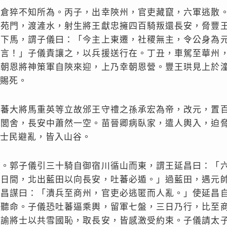
，倉猝不知所為。丙子，出幸陝州，官吏藏竄，六軍逃散
出苑門，渡滻水，射生將王獻忠擁四百騎叛還長安，脅豐
忠下馬，謂子儀曰：「今主上東遷，社稷無主，令公身為
不言！」子儀責讓之，以兵援送行在。丁丑，車駕至華州
魚朝恩將神策軍自陝來迎，上乃幸朝恩營。豐王珙見上於
賜死。
吐蕃大將馬重英等立故邠王守禮之孫承宏為帝，改元，置
焚閭舍，長安中蕭然一空。苗晉卿病臥家，遣人輿入，迫
士民避亂，皆入山谷。
者。郭子儀引三十騎自御宿川循山而東，謂王延昌曰：「
數日間，北出藍田以向長安，吐蕃必遁。」過藍田，遇元
延昌謀曰：「潰兵至商州，官吏必逃匿而人亂。」使延昌
喜聽命。子儀恐吐蕃逼乘輿，留軍七盤，三日乃行，比至
泣諭將士以共雪國恥，取長安，皆感激受約束。子儀請太