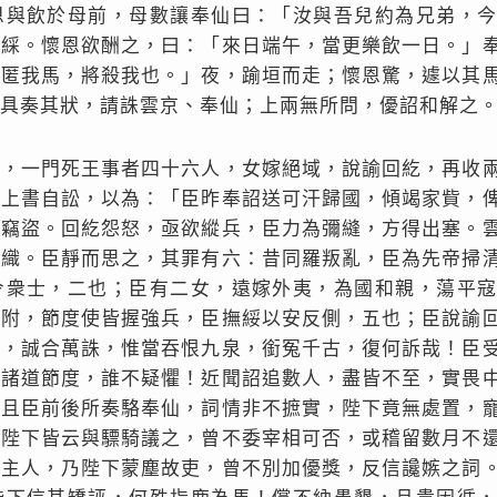
恩與飲於母前，母數讓奉仙曰：「汝與吾兒約為兄弟，
頭綵。懷恩欲酬之，曰：「來日端午，當更樂飲一日。」
又匿我馬，將殺我也。」夜，踰垣而走；懷恩驚，遽以其
具奏其狀，請誅雲京、奉仙；上兩無所問，優詔和解之
戰，一門死王事者四十六人，女嫁絕域，說諭回紇，再收
，上書自訟，以為：「臣昨奉詔送可汗歸國，傾竭家貲，
行竊盜。回紇怨怒，亟欲縱兵，臣力為彌縫，方得出塞。
組織。臣靜而思之，其罪有六：昔同羅叛亂，臣為先帝掃
令衆士，二也；臣有二女，遠嫁外夷，為國和親，蕩平
新附，節度使皆握強兵，臣撫綏以安反側，五也；臣說諭
罪，誠合萬誅，惟當吞恨九泉，銜冤千古，復何訴哉！臣
，諸道節度，誰不疑懼！近聞詔追數人，盡皆不至，實畏
。且臣前後所奏駱奉仙，詞情非不摭實，陛下竟無處置，
，陛下皆云與驃騎議之，曾不委宰相可否，或稽留數月不
興主人，乃陛下蒙塵故吏，曾不別加優獎，反信讒嫉之詞