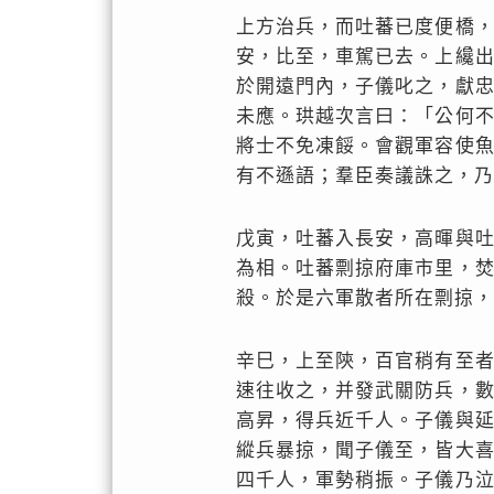
上方治兵，而吐蕃已度便橋
安，比至，車駕已去。上纔
於開遠門內，子儀叱之，獻
未應。珙越次言曰：「公何
將士不免凍餒。會觀軍容使
有不遜語；羣臣奏議誅之，乃
戊寅，吐蕃入長安，高暉與
為相。吐蕃剽掠府庫市里，
殺。於是六軍散者所在剽掠，
辛巳，上至陝，百官稍有至
速往收之，并發武關防兵，
高昇，得兵近千人。子儀與
縱兵暴掠，聞子儀至，皆大
四千人，軍勢稍振。子儀乃