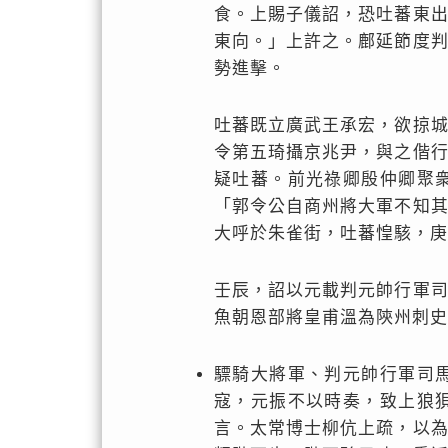
食。上賜子儀詔，恐吐蕃東
東向。」上許之。鄜延節度
勢進擊。
吐蕃既立廣武王承宏，欲掠
令第五琦攝京兆尹，與之偕
疑吐蕃。前光祿卿殷仲卿聚
「郭令公自商州將大軍不知
大呼於朱雀街，吐蕃惶駭，庚
壬辰，詔以元載判元帥行軍
魚朝恩部將皇甫溫為陝州刺史
驃騎大將軍、判元帥行軍司
寇，元振不以時奏，致上狼
言。太常博士柳伉上疏，以