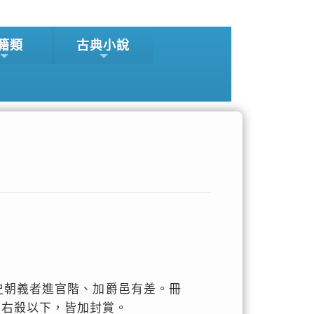
籍類
古典小說
史朝義者進官階、加爵邑有差。冊
、右殺以下，皆加封賞。