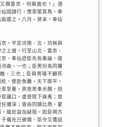
今又親雲京，何兩面也！」酒
奉仙固請行，懷恩匿其馬，奉
馬追還之。八月，癸未，奉仙
。
兩京，平定河南、北，功無與
俾之上道。行至山北，雲京、
雲京、奉仙恐臣先有奏論，遂
清河曲，一也；臣男玢為同羅
寇敵，三也；臣與男瑒不顧死
回紇，使赴急難，天下既平，
受恩至重，夙夜思奉天顏，但
中官讒口，虛受陛下誅夷；豈
寵任彌深；皆由同類比周，蒙
還，遠近益加疑阻。如臣朔方
。子儀先已被猜，臣今又遭詆