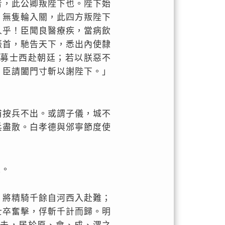
者，此公卿叛陛下也。陛下始
，無隻輪入關，此四方叛陛下
人乎！臣聞良醫療疾，當病飲
振首，馳告天下，悉出內使隸
卽募士西赴朝廷；若以朕惡不
，臣請闔門寸斬以謝陛下。」
甫按兵不出。或謂子儀，城不
兵盡散。白孝德與邠寧節度使
之。
，將精騎千餘自河西入赴難；
士卒奮擊，俘斬千計而歸。明