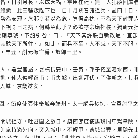
近習，日引月長，以成大禍，羣臣在廷，無一人犯顏回慮
相殺戮，此三輔叛陛下也。自十月朔召諸道兵，盡四十日
之勢為安邪，危邪？若以為危，豈得高枕，不為天下討罪
陛下視令日之病，何繇至此乎？必欲存宗廟社稷，獨斬元
後削尊號，下詔引咎，曰：『天下其許朕自新改過，宜
，其聽天下所往。』如此，而兵不至，人不感，天下不服
，辛丑，削元振官爵，放歸田里。
餘人，署置官屬，暴橫長安中。壬寅，郭子儀至滻水西，
徐進，使人傳呼召甫；甫失據，出迎拜伏，子儀斬之，其
入城，京畿遂安。
亂，節度使張休棄城奔端州。太一縱兵焚掠，官軍討平
直閉城拒守，吐蕃圍之數日。鎮西節度使馬璘聞車駕幸陝
璘帥衆持滿外向，突入城中，不解甲，背城出戰，單騎先