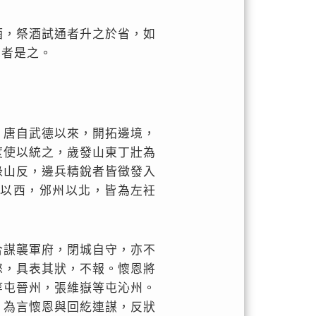
酒，祭酒試通者升之於省，如
識者是之。
。唐自武德以來，開拓邊境，
度使以統之，歲發山東丁壯為
祿山反，邊兵精銳者皆徵發入
翔以西，邠州以北，皆為左衽
合謀襲軍府，閉城自守，亦不
怒，具表其狀，不報。懷恩將
等屯晉州，張維嶽等屯沁州。
，為言懷恩與回紇連謀，反狀