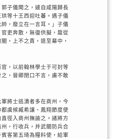
。郭子儀聞之，遽自咸陽歸長
王珙等十王西迎吐蕃。遇子儀
元帥，廢立在一言耳。」子儀
，官吏奔散，無復供擬，扈從
潼關，上不之責，退至幕中，
百官，以前翰林學士于可封等
脅之，晉卿閉口不言，虜不敢
六軍將士逃潰者多在商州，今
帥都虞候臧希讓、鳳翔節度使
自直徑入商州撫諭之。諸將方
商州，行收兵，并武關防兵合
子賓客第五琦為糧料使，給軍