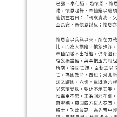
已露。奉仙還，過懷恩，懷
酣，懷恩起舞，奉仙贈以纏
仙謂左右曰：「朝來責我，
至長安，奏懷恩謀反；懷恩亦
懷恩自以兵興以來，所在力
比，而為人搆陷，憤怨殊深
奉仙閉城不出祗迎，仍令潛
復妄稱設備，與李抱玉共相
所虜，得間亡歸，臣斬之以
亡，為國效命，四也；河北
送之歸國，六也。臣既負六
以來瑱受誅，朝廷不示其罪
惟羣臣不忠，正為回邪在側
蔽聖聽。竊聞四方遣人奏事
將士，功效最高，為先帝中