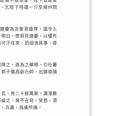
，臣實不敢保家，陛下豈能安
延，乞陛下特遣一介至絳州問
。遵慶為言聖恩優厚，諷令入
」明日，懷恩見遵慶，以懼死
與可汗往來，恐翊洩其事，遂
城降之，遂為之鄉導，引吐蕃
，郭子儀為副元帥，出鎮咸陽
、氐、羌二十餘萬衆，瀰漫數
振遏之，竟不召見。癸酉，渭
戰，兵盡，為虜所擒。