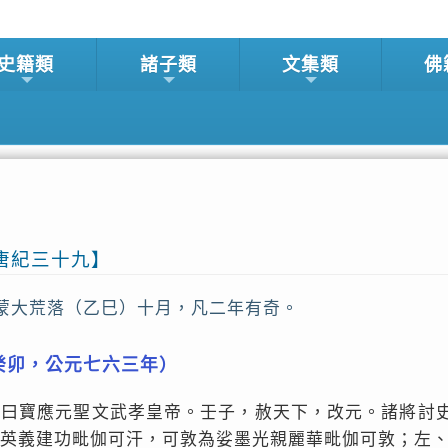
史籍類
諸子類
文集類
佛
唐紀三十九】
蒙大荒落（乙巳）十月，凡二年有奇。
癸卯，公元七六三年）
號曰寶應元聖文武孝皇帝。壬子，赦天下，改元。諸將討
英義建功毗伽可汗，可敦為娑墨光親麗華毗伽可敦；左