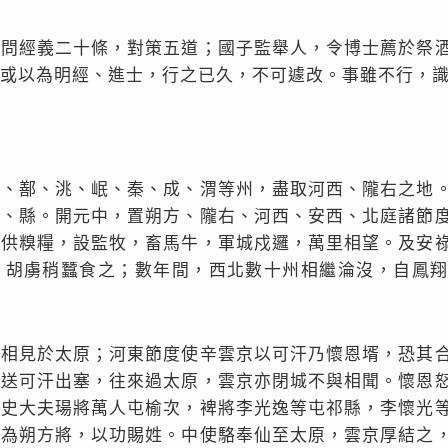
才問經義二十條，對策五道；國子監舉人，令博士薦於祭
或以為明經、進士，行之已久，不可遽改。事雖不行，
河、鄯、洮、岷、秦、成、渭等州，盡取河西、隴右之地
州、縣。開元中，置朔方、隴右、河西、安西、北庭諸節
，供糗糧，設監牧，畜馬牛，軍城戍邏，萬里相望。及安
，胡虜稍蠶食之；數年間，西北數十州相繼淪沒，自鳳
汗相見於太原；河東節度使辛雲京以可汗乃懷恩壻，恐其
恩送可汗出塞，往來過太原，雲京亦閉城不與相聞。懷恩
御史大夫瑒將萬人屯榆次，裨將李光逸等屯祁縣，李懷光
，為朔方將，以功賜姓。中使駱奉仙至太原，雲京厚結之