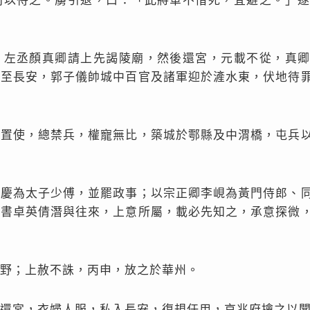
門以待之。虜引退，曰：「此將軍不惜死，宜避之。」
。左丞顏真卿請上先謁陵廟，然後還宮，元載不從，真
上至長安，郭子儀帥城中百官及諸軍迎於滻水東，伏地待
處置使，總禁兵，權寵無比，築城於鄠縣及中渭橋，屯兵
遵慶為太子少傅，並罷政事；以宗正卿李峴為黃門侍郎、
主書卓英倩潛與往來，上意所屬，載必先知之，承意探微
野；上赦不誅，丙申，放之於華州。
還宮，衣婦人服，私入長安，復規任用，京兆府擒之以