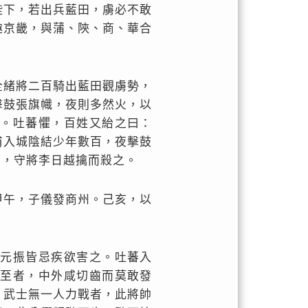
陛下，若出兵藍田，虜必不敢
趣京畿，與蒲、陝、商、華合
全緒將二百騎出藍田觀虜勢，
擊鼓張旗幟，夜則多然火，以
水。吐蕃懼，百姓又紿之曰：
甫入城陰結少年數百，夜擊鼓
關，守將李日越擒而殺之。
甲午，子儀發商州。己亥，以
，元振皆忌疾欲害之。吐蕃入
有至者，中外咸切齒而莫敢發
，武士無一人力戰者，此將帥