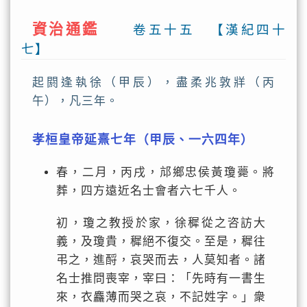
資治通鑑
卷五十五 【漢紀四十
七】
起閼逢執徐（甲辰），盡柔兆敦牂（丙
午），凡三年。
孝桓皇帝延熹七年（甲辰、一六四年）
春，二月，丙戌，邟鄉忠侯黃瓊薨。將
葬，四方遠近名士會者六七千人。
初，瓊之教授於家，徐穉從之咨訪大
義，及瓊貴，穉絕不復交。至是，穉往
弔之，進酹，哀哭而去，人莫知者。諸
名士推問喪宰，宰曰：「先時有一書生
來，衣麤薄而哭之哀，不記姓字。」衆