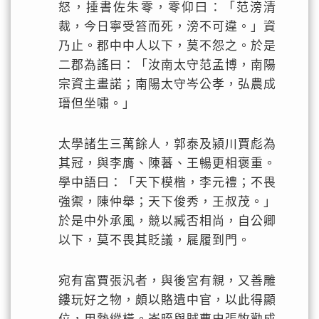
怒，捶書佐朱零，零仰曰：「范滂清
裁，今日寧受笞而死，滂不可違。」資
乃止。郡中中人以下，莫不怨之。於是
二郡為謠曰：「汝南太守范孟博，南陽
宗資主畫諾；南陽太守岑公孝，弘農成
瑨但坐嘯。」
太學諸生三萬餘人，郭泰及潁川賈彪為
其冠，與李膺、陳蕃、王暢更相褒重。
學中語曰：「天下模楷，李元禮；不畏
強禦，陳仲舉；天下俊秀，王叔茂。」
於是中外承風，競以臧否相尚，自公卿
以下，莫不畏其貶議，屣履到門。
宛有富賈張汎者，與後宮有親，又善雕
鏤玩好之物，頗以賂遺中官，以此得顯