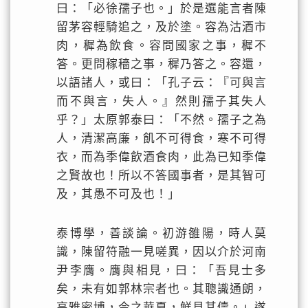
曰：「必徐孺子也。」於是選能言者陳
留茅容輕騎追之，及於塗。容為沽酒市
肉，穉為飲食。容問國家之事，穉不
答。更問稼穡之事，穉乃答之。容還，
以語諸人，或曰：「孔子云：『可與言
而不與言，失人。』然則孺子其失人
乎？」太原郭泰曰：「不然。孺子之為
人，清潔高廉，飢不可得食，寒不可得
衣，而為季偉飲酒食肉，此為已知季偉
之賢故也！所以不答國事者，是其智可
及，其愚不可及也！」
泰博學，善談論。初游雒陽，時人莫
識，陳留符融一見嗟異，因以介於河南
尹李膺。膺與相見，曰：「吾見士多
矣，未有如郭林宗者也。其聰識通朗，
高雅密博，今之華夏，鮮見其儔。」遂