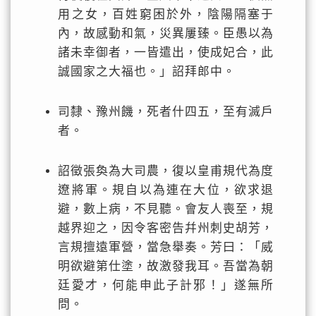
用之女，百姓窮困於外，陰陽隔塞于
內，故感動和氣，災異屢臻。臣愚以為
諸未幸御者，一皆遣出，使成妃合，此
誠國家之大福也。」詔拜郎中。
司隸、豫州饑，死者什四五，至有滅戶
者。
詔徵張奐為大司農，復以皇甫規代為度
遼將軍。規自以為連在大位，欲求退
避，數上病，不見聽。會友人喪至，規
越界迎之，因令客密告幷州刺史胡芳，
言規擅遠軍營，當急舉奏。芳曰：「威
明欲避第仕塗，故激發我耳。吾當為朝
廷愛才，何能申此子計邪！」遂無所
問。