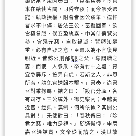
銀錦帛。秉因奏曰：「臣案舊典，宦官
本在給使省闥，司昏守夜；而今猥受過
寵，執政操權，附會者因公褒舉，違忤
者求事中傷，居法王公，富擬國家，飲
食極肴膳，僕妾盈紈素。中常侍侯覽弟
參，貪殘元惡，自取禍滅；覽顧知釁
重，必有自疑之意，臣愚以為不宜復見
親近。昔懿公刑邴
之父，奪閻職之
妻，而使二人參乘，卒有竹中之難。覽
宜急屏斥，投畀有虎，若斯之人，非恩
所宥，請免官送歸本郡。」書奏，尚書
召對秉掾屬，詰之曰：「設官分職，各
有司存。三公統外，御史察內；今越奏
近官，經典、漢制，何所依據？其開公
具對！」秉使對曰：「春秋傳曰：『除
君之惡，唯力是視。』鄧通懈慢，申屠
嘉召通詰責，文帝從而請之。漢世故