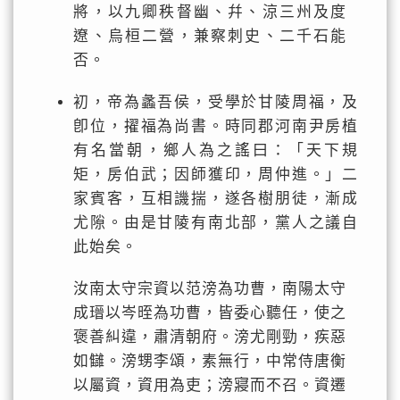
將，以九卿秩督幽、幷、涼三州及度
遼、烏桓二營，兼察刺史、二千石能
否。
初，帝為蠡吾侯，受學於甘陵周福，及
卽位，擢福為尚書。時同郡河南尹房植
有名當朝，鄉人為之謠曰：「天下規
矩，房伯武；因師獲印，周仲進。」二
家賓客，互相譏揣，遂各樹朋徒，漸成
尤隙。由是甘陵有南北部，黨人之議自
此始矣。
汝南太守宗資以范滂為功曹，南陽太守
成瑨以岑晊為功曹，皆委心聽任，使之
褒善糾違，肅清朝府。滂尤剛勁，疾惡
如讎。滂甥李頌，素無行，中常侍唐衡
以屬資，資用為吏；滂寢而不召。資遷