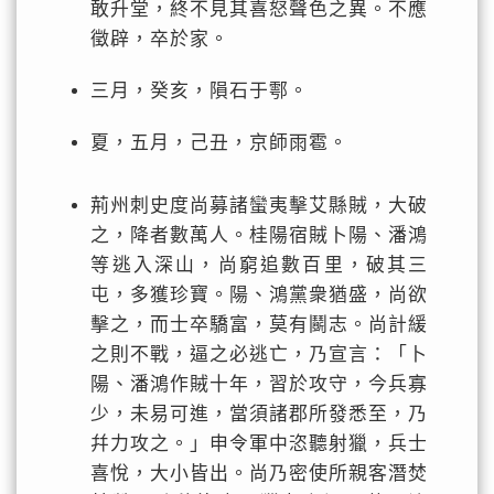
敢升堂，終不見其喜怒聲色之異。不應
徵辟，卒於家。
三月，癸亥，隕石于鄠。
夏，五月，己丑，京師雨雹。
荊州刺史度尚募諸蠻夷擊艾縣賊，大破
之，降者數萬人。桂陽宿賊卜陽、潘鴻
等逃入深山，尚窮追數百里，破其三
屯，多獲珍寶。陽、鴻黨衆猶盛，尚欲
擊之，而士卒驕富，莫有鬬志。尚計緩
之則不戰，逼之必逃亡，乃宣言：「卜
陽、潘鴻作賊十年，習於攻守，今兵寡
少，未易可進，當須諸郡所發悉至，乃
幷力攻之。」申令軍中恣聽射獵，兵士
喜悅，大小皆出。尚乃密使所親客潛焚