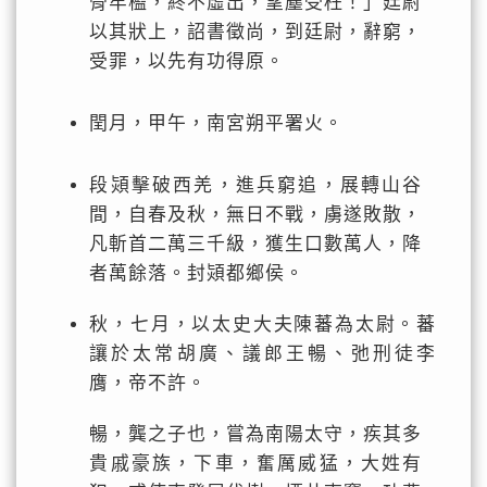
骨牢檻，終不虛出，望塵受枉！」廷尉
以其狀上，詔書徵尚，到廷尉，辭窮，
受罪，以先有功得原。
閏月，甲午，南宮朔平署火。
段熲擊破西羌，進兵窮追，展轉山谷
間，自春及秋，無日不戰，虜遂敗散，
凡斬首二萬三千級，獲生口數萬人，降
者萬餘落。封熲都鄉侯。
秋，七月，以太史大夫陳蕃為太尉。蕃
讓於太常胡廣、議郎王暢、弛刑徒李
膺，帝不許。
暢，龔之子也，嘗為南陽太守，疾其多
貴戚豪族，下車，奮厲威猛，大姓有