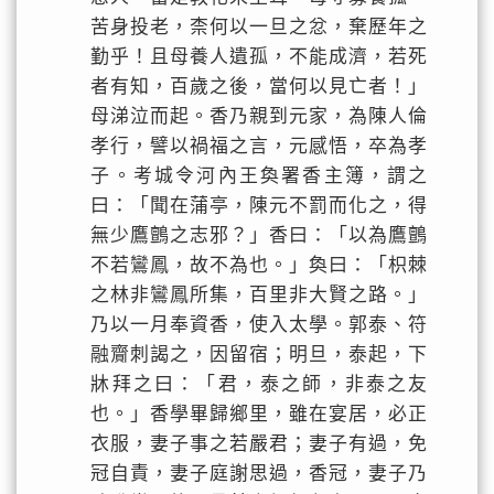
苦身投老，柰何以一旦之忿，棄歷年之
勤乎！且母養人遺孤，不能成濟，若死
者有知，百歲之後，當何以見亡者！」
母涕泣而起。香乃親到元家，為陳人倫
孝行，譬以禍福之言，元感悟，卒為孝
子。考城令河內王奐署香主簿，謂之
曰：「聞在蒲亭，陳元不罰而化之，得
無少鷹鸇之志邪？」香曰：「以為鷹鸇
不若鸞鳳，故不為也。」奐曰：「枳棘
之林非鸞鳳所集，百里非大賢之路。」
乃以一月奉資香，使入太學。郭泰、符
融齎刺謁之，因留宿；明旦，泰起，下
牀拜之曰：「君，泰之師，非泰之友
也。」香學畢歸鄉里，雖在宴居，必正
衣服，妻子事之若嚴君；妻子有過，免
冠自責，妻子庭謝思過，香冠，妻子乃