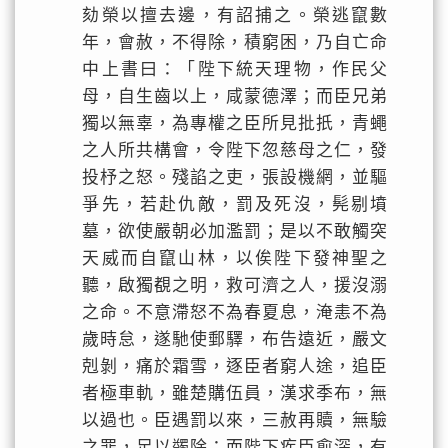
劾榮以擅去邊，有詔捕之。榮逃竄數
年，會赦，不得除，積窮困，乃自亡命
中上書曰：「陛下統天理物，作民父
母，自生齒以上，咸蒙德澤；而臣兄弟
獨以無辜，為專權之臣所見批扺，青蠅
之人所共構會，令陛下忽慈母之仁，發
投杼之怒。殘諂之吏，張設機網，並驅
爭先，若赴仇敵，罰及死沒，髡剔墳
墓，欲使嚴朝必加濫罰；是以不敢觸突
天威而自竄山林，以俟陛下發神聖之
聽，啟獨覩之明，救可濟之人，援沒溺
之命。不意滯怒不為春夏息，淹恚不為
歲時怠，遂馳使郵驛，布告遠近，嚴文
剋剝，痛於霜雪，逐臣者窮人途，追臣
者極車軌，雖楚購伍員，漢求季布，無
以過也。臣遇罰以來，三赦再贖，無驗
之罪，足以蠲除；而陛下疾臣愈深，有