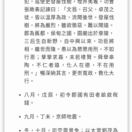
犯，或使吏發屋伐樹，堙井夷竈。功曹
張敞奏記諫曰：「文翁、召父、卓茂之
徒，皆以溫厚為政，流聞後世。發屋伐
樹，將為嚴烈，雖欲懲惡，難以聞遠。
郡為舊都，侯甸之國，園廟出於章陵，
三后生自新野，自中興以來，功臣將
相，繼世而隆。愚以為懇懇用刑，不如
行恩；孳孳求姦，未若禮賢。舜舉皋
陶，不仁者遠，化人在德，不在用
刑。」暢深納其言，更崇寬政，教化大
行。
八月，戊辰，初令郡國有田者畝斂稅
錢。
九月，丁未，京師地震。
冬，十月，司空周景免；以太常劉茂為