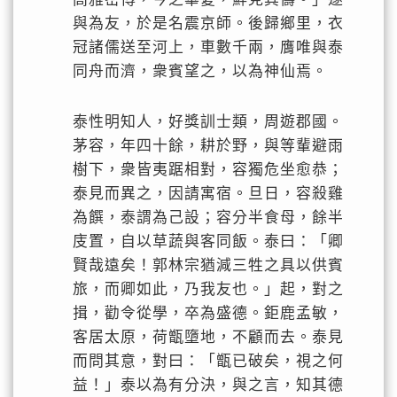
與為友，於是名震京師。後歸鄉里，衣
冠諸儒送至河上，車數千兩，膺唯與泰
同舟而濟，衆賓望之，以為神仙焉。
泰性明知人，好獎訓士類，周遊郡國。
茅容，年四十餘，耕於野，與等輩避雨
樹下，衆皆夷踞相對，容獨危坐愈恭；
泰見而異之，因請寓宿。旦日，容殺雞
為饌，泰謂為己設；容分半食母，餘半
庋置，自以草蔬與客同飯。泰曰：「卿
賢哉遠矣！郭林宗猶減三牲之具以供賓
旅，而卿如此，乃我友也。」起，對之
揖，勸令從學，卒為盛德。鉅鹿孟敏，
客居太原，荷甑墮地，不顧而去。泰見
而問其意，對曰：「甑已破矣，視之何
益！」泰以為有分決，與之言，知其德