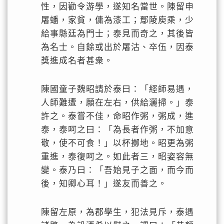
性，因勸令游學，遂知名當世。陳留申
屠蟠，家貧，傭為漆工；鄢陵庾乘，少
給事縣廷為門士；泰見而奇之，其後皆
為名士。自餘或出於屠沽、卒伍，因泰
獎進成名者甚衆。
陳國童子魏昭請於泰曰：「經師易遇，
人師難遭，願在左右，供給灑掃。」泰
許之。泰嘗不佳，命昭作粥，粥成，進
泰，泰呵之曰：「為長者作粥，不加意
敬，使不可食！」以杯擲地。昭更為粥
重進，泰復呵之。如此者三，昭姿容無
變。泰乃曰：「吾始見子之面，而今而
後，知卿心耳！」遂友而善之。
陳留左原，為郡學生，犯法見斥，泰遇