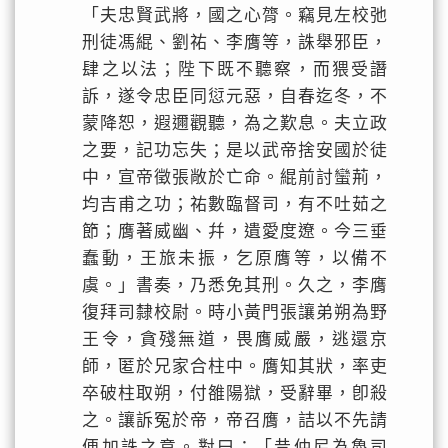
「夫忠賢武將，國之心膂。竊見左校弛
刑徒馮緄、劉祐、李膺等，誅舉邪臣，
肆之以法；陛下既不聽察，而猥受譖
訴，遂令忠臣同愆元惡，自春迄冬，不
蒙降恕，遐邇觀聽，為之歎息。夫立政
之要，記功忘失；是以武帝捨安國於徒
中，宣帝徵張敞於亡命。緄前討蠻荊，
均吉甫之功；祐數臨督司，有不吐茹之
節；膺著威幽、幷，遺愛度遼。今三垂
蠢動，王旅未振，乞原膺等，以備不
虞。」書奏，乃悉免其刑。久之，李膺
復拜司隸校尉。時小黃門張讓弟朔為野
王令，貪殘無道，畏膺威嚴，逃還京
師，匿於兄家合柱中。膺知其狀，率吏
卒破柱取朔，付雒陽獄，受辭畢，卽殺
之。讓訴冤於帝，帝召膺，詰以不先請
便加誅之意。對曰：「昔仲尼為魯司