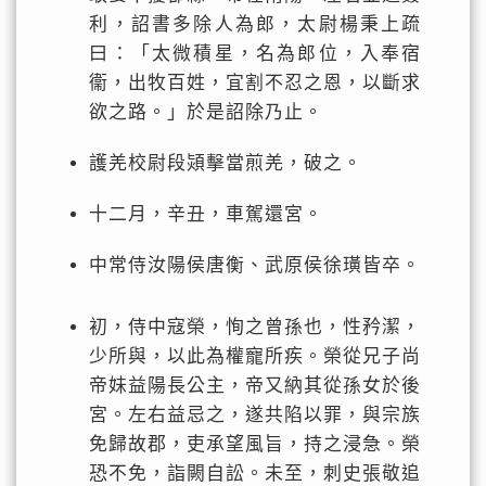
利，詔書多除人為郎，太尉楊秉上疏
曰：「太微積星，名為郎位，入奉宿
衞，出牧百姓，宜割不忍之恩，以斷求
欲之路。」於是詔除乃止。
護羌校尉段熲擊當煎羌，破之。
十二月，辛丑，車駕還宮。
中常侍汝陽侯唐衡、武原侯徐璜皆卒。
初，侍中寇榮，恂之曾孫也，性矜潔，
少所與，以此為權寵所疾。榮從兄子尚
帝妹益陽長公主，帝又納其從孫女於後
宮。左右益忌之，遂共陷以罪，與宗族
免歸故郡，吏承望風旨，持之浸急。榮
恐不免，詣闕自訟。未至，刺史張敬追