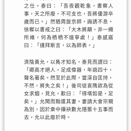
之仕。泰曰：「吾夜觀乾象，晝察人
事，天之所廢，不可支也，吾將優游卒
歲而已。」然猶周旋京師，誨誘不息。
徐穉以書戒之曰：「大木將顛，非一繩
所維，何為栖栖不遑寧處！」泰感寤
曰：「謹拜斯言，以為師表。」
濟陰黃允，以雋才知名，泰見而謂曰：
「卿高才絕人，足成偉器，年過四十，
聲名著矣。然至於此際，當深自匡持，
不然，將失之矣！」後司徒袁隗欲為從
女求姻，見允，歎曰：「得壻如是，足
矣。」允聞而黜遣其妻。妻請大會宗親
為別，因於衆中攘袂數允隱慝十五事而
去，允以此廢於時。