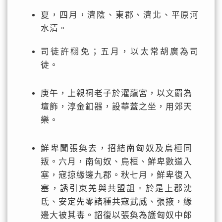
夏，四月，濟陰、東郡、濟北、平原河
水清。
司徒許栩免；五月，以太常胡廣為司
徒。
庚午，上親祠老子於濯龍宮，以文罽為
壇飾，淳金釦器，設華蓋之坐，用郊天
樂。
鮮卑聞張奐去，招結南匈奴及烏桓同
叛。六月，南匈奴、烏桓、鮮卑數道入
塞，寇掠緣邊九郡。秋七月，鮮卑復入
塞，誘引東羌與共盟詛。於是上郡沈
氐、安定先零諸種共寇武威、張掖，緣
邊大被其毒。詔復以張奐為護匈奴中郎