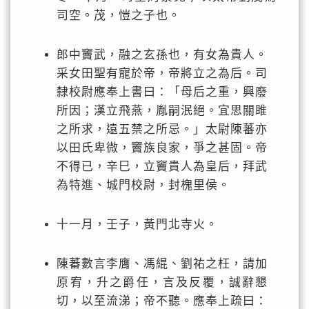
司空。茂，愷之子也。
郎中竇武，融之玄孫也，有女為貴人。
采女田聖有寵於帝，帝將立之為后。司
隸校尉應奉上書曰：「母后之重，興廢
所因；漢立飛燕，胤嗣泯絕。宜思關雎
之所求，遠五禁之所忌。」太尉陳蕃亦
以田氏卑微，竇族良家，爭之甚固。帝
不得已，辛巳，立竇貴人為皇后，拜武
為特進、城門校尉，封槐里侯。
十一月，壬子，黃門北寺火。
陳蕃數言李膺、馮緄、劉祐之枉，請加
原宥，升之爵任，言及反覆，誠辭懇
切，以至流涕；帝不聽。應奉上疏曰：