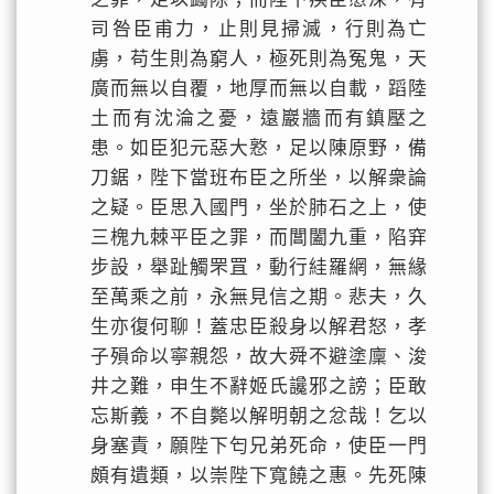
司咎臣甫力，止則見掃滅，行則為亡
虜，苟生則為窮人，極死則為冤鬼，天
廣而無以自覆，地厚而無以自載，蹈陸
土而有沈淪之憂，遠巖牆而有鎮壓之
患。如臣犯元惡大憝，足以陳原野，備
刀鋸，陛下當班布臣之所坐，以解衆論
之疑。臣思入國門，坐於肺石之上，使
三槐九棘平臣之罪，而閶闔九重，陷穽
步設，舉趾觸罘罝，動行絓羅網，無緣
至萬乘之前，永無見信之期。悲夫，久
生亦復何聊！蓋忠臣殺身以解君怒，孝
子殞命以寧親怨，故大舜不避塗廩、浚
井之難，申生不辭姬氏讒邪之謗；臣敢
忘斯義，不自斃以解明朝之忿哉！乞以
身塞責，願陛下匄兄弟死命，使臣一門
頗有遺類，以崇陛下寬饒之惠。先死陳