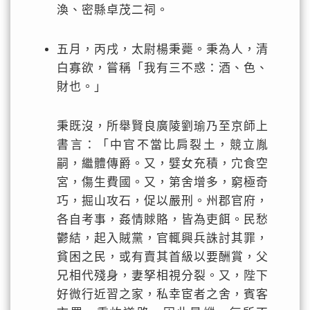
渙、密縣卓茂二祠。
五月，丙戌，太尉楊秉薨。秉為人，清
白寡欲，嘗稱「我有三不惑：酒、色、
財也。」
秉既沒，所舉賢良廣陵劉瑜乃至京師上
書言：「中官不當比肩裂土，競立胤
嗣，繼體傳爵。又，嬖女充積，宂食空
宮，傷生費國。又，第舍增多，窮極奇
巧，掘山攻石，促以嚴刑。州郡官府，
各自考事，姦情賕賂，皆為吏餌。民愁
鬱結，起入賊黨，官輒興兵誅討其罪，
貧困之民，或有賣其首級以要酬賞，父
兄相代殘身，妻孥相視分裂。又，陛下
好微行近習之家，私幸宦者之舍，賓客