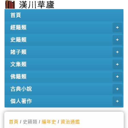
首頁
經籍類
史籍類
諸子類
文集類
佛籍類
古典小說
個人著作
首頁
/ 史籍類 /
編年史
/
資治通鑑