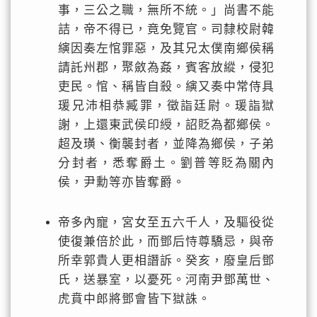
事，三公之職，無所不統。」尚書不能
詰，帝不得已，竟免覽官。司隸校尉韓
縯因奏左悺罪惡，及其兄太僕南鄉侯稱
請託州郡，聚斂為姦，賓客放縱，侵犯
吏民。悺、稱皆自殺。縯又奏中常侍具
瑗兄沛相恭臧罪，徵詣廷尉。瑗詣獄
謝，上還東武侯印綬，詔貶為都鄉侯。
超及璜、衡襲封者，並降為鄉侯，子弟
分封者，悉奪爵土。劉普等貶為關內
侯，尹勳等亦皆奪爵。
帝多內寵，宮女至五六千人，及驅役從
使復兼倍於此，而鄧后恃尊驕忌，與帝
所幸郭貴人更相譖訴。癸亥，廢皇后鄧
氏，送暴室，以憂死。河南尹鄧萬世、
虎賁中郎將鄧會皆下獄誅。