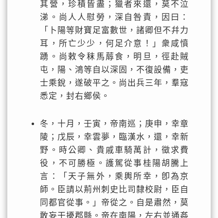
其營，珍積皆盡；獵者來還，莫不泣
涕。尚人人慰勞，深自咎責，因曰：
「卜陽等財寶足富數世，諸卿但不幷力
耳，所亡少少，何足介意！」衆咸憤
踴。尚敕令秣馬蓐食，明旦，徑赴賊
屯，陽、鴻等自以深固，不復設備，吏
士乘銳，遂破平之。尚出兵三年，羣寇
悉定，封右鄉侯。
冬，十月，壬寅，帝南巡；庚申，幸章
陵；戊辰，幸雲夢，臨漢水，還，幸新
野。時公卿、貴戚車騎萬計，徵求費
役，不可勝極。護駕從事桂陽胡騰上
言：「天子無外，乘輿所幸，卽為京
師。臣請以荊州刺史比司隸校尉，臣自
同都官從事。」帝從之。自是肅然，莫
敢妄干擾郡縣。帝在南陽，左右並通姦