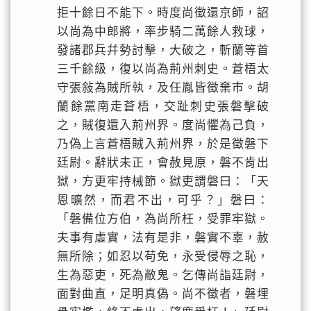
拒十餘日不能下。時度尚徵還京師，詔
以尚為中郎將，率步騎二萬餘人救球，
發諸郡兵幷勢討擊，大破之，斬蘭等首
三千餘級，復以尚為荊州刺史。蒼梧太
守張敍為賊所執，及任胤皆徵棄市。胡
蘭餘黨南走蒼梧，交趾刺史張磐擊破
之，賊復還入荊州界。度尚懼為己負，
乃偽上言蒼梧賊入荊州界，於是徵磐下
廷尉。辭狀未正，會赦見原，磐不肯出
獄，方更牢持械節。獄吏謂磐曰：「天
恩曠然，而君不出，可乎？」磐曰：
「磐備位方伯，為尚所枉，受罪牢獄。
夫事有虛實，法有是非，磐實不辜，赦
無所除；如忍以苟免，永受侵辱之恥，
生為惡吏，死為敝鬼。乞傳尚詣廷尉，
面對曲直，足明真偽。尚不徵者，磐埋