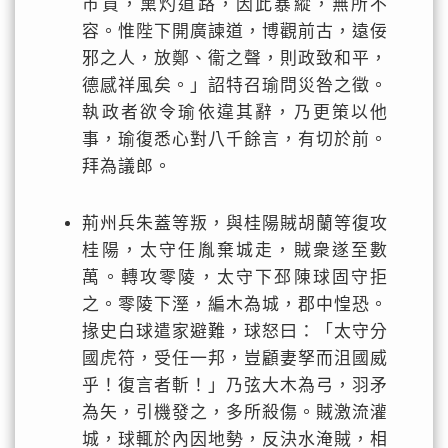
市買，熏灼道路，因此暴縱，無所不
容。惟陛下開廣諫道，博觀前古，遠佞
邪之人，放鄭、衞之聲，則政致和平，
德感祥風矣。」詔特召瑜問災咎之徵。
執政者欲令瑜依違其辭，乃更策以他
事，瑜復悉心對八千餘言，有切於前。
拜為議郎。
荊州兵朱蓋等叛，與桂陽賊胡蘭等復攻
桂陽，太守任胤棄城走，賊衆遂至數
萬。轉攻零陵，太守下邳陳球固守拒
之。零陵下溼，編木為城，郡中惶恐。
掾史白球遣家避難，球怒曰：「太守分
國虎符，受任一邦，豈顧妻孥而沮國威
乎！復言者斬！」乃弦大木為弓，羽矛
為矢，引機發之，多所殺傷。賊激流灌
城，球輒於內因地勢，反決水淹賊，相