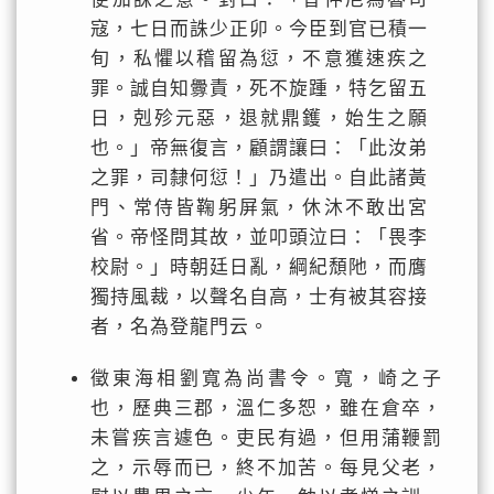
寇，七日而誅少正卯。今臣到官已積一
旬，私懼以稽留為愆，不意獲速疾之
罪。誠自知釁責，死不旋踵，特乞留五
日，剋殄元惡，退就鼎鑊，始生之願
也。」帝無復言，顧謂讓曰：「此汝弟
之罪，司隸何愆！」乃遣出。自此諸黃
門、常侍皆鞠躬屏氣，休沐不敢出宮
省。帝怪問其故，並叩頭泣曰：「畏李
校尉。」時朝廷日亂，綱紀頹阤，而膺
獨持風裁，以聲名自高，士有被其容接
者，名為登龍門云。
徵東海相劉寬為尚書令。寬，崎之子
也，歷典三郡，溫仁多恕，雖在倉卒，
未嘗疾言遽色。吏民有過，但用蒲鞭罰
之，示辱而已，終不加苦。每見父老，