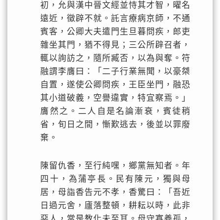
初，允與漢中晉文經並恃其才智，曜名
遠近，徵辟不就。託言療病京師，不通
賓客，公卿大夫遣門生旦暮問疾，郎吏
雜坐其門，猶不得見；三公所辟召者，
輒以詢訪之，隨所臧否，以為與奪。符
融謂李膺曰：「二子行業無聞，以豪桀
自置，遂使公卿問疾，王臣坐門，融恐
其小道破義，空譽違實，特宜察焉。」
膺然之。二人自是名論漸衰，賓徒稍
省，旬日之間，慚歎逃去，後並以罪廢
棄。
陳留仇香，至行純嘿，鄉黨無知者。年
四十，為蒲亭長。民有陳元，獨與母
居，母詣香告元不孝，香驚曰：「吾近
日過元舍，廬落整頓，耕耘以時，此非
惡人，當是教化未至耳。母守寡養孤，