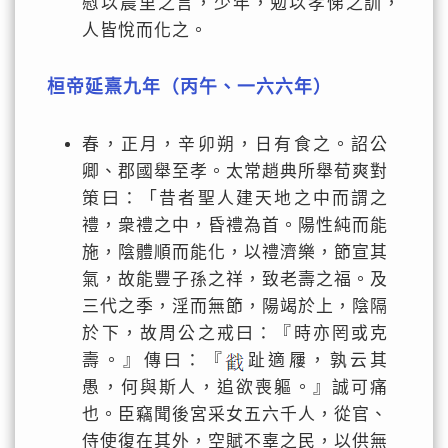
慰以農里之言，少年，勉以孝悌之訓，
人皆悅而化之。
桓帝延熹九年（丙午、一六六年）
春，正月，辛卯朔，日有食之。詔公
卿、郡國舉至孝。太常趙典所舉荀爽對
策曰：「昔者聖人建天地之中而謂之
禮，衆禮之中，昏禮為首。陽性純而能
施，陰體順而能化，以禮濟樂，節宣其
氣，故能豐子孫之祥，致老壽之福。及
三代之季，淫而無節，陽竭於上，陰隔
於下，故周公之戒曰：『時亦罔或克
壽。』傳曰：『
趾適屨，孰云其
愚，何與斯人，追欲喪軀。』誠可痛
也。臣竊聞後宮采女五六千人，從官、
侍使復在其外，空賦不辜之民，以供無