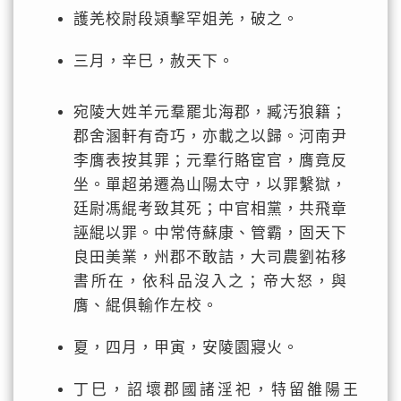
護羌校尉段熲擊罕姐羌，破之。
三月，辛巳，赦天下。
宛陵大姓羊元羣罷北海郡，臧汚狼籍；
郡舍溷軒有奇巧，亦載之以歸。河南尹
李膺表按其罪；元羣行賂宦官，膺竟反
坐。單超弟遷為山陽太守，以罪繫獄，
廷尉馮緄考致其死；中官相黨，共飛章
誣緄以罪。中常侍蘇康、管霸，固天下
良田美業，州郡不敢詰，大司農劉祐移
書所在，依科品沒入之；帝大怒，與
膺、緄俱輸作左校。
夏，四月，甲寅，安陵園寢火。
丁巳，詔壞郡國諸淫祀，特留雒陽王