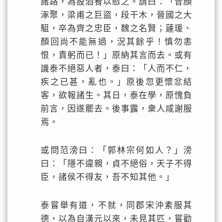
諸路，為設酒肴以慰之。謂曰：「昔顏
涿聚，梁甫之巨盜，段干木，晉國之大
駔，卒為齊之忠臣，魏之名賢；蘧瑗、
顏回尚不能無過，況其餘乎！慎勿恚
恨，責躬而已！」原納其言而去。或有
譏泰不絕惡人者，泰曰：「人而不仁，
疾之已甚，亂也。」原後忽更懷忿結
客，欲報諸生。其日，泰在學，原愧負
前言，因遂罷去。後事露，衆人咸謝服
焉。
或問范滂曰：「郭林宗何如人？」滂
曰：「隱不違親，貞不絕俗，天子不得
臣，諸侯不得友，吾不知其他。」
泰嘗舉有道，不就，同郡宋沖素服其
德，以為自漢元以來，未見其匹，嘗勸