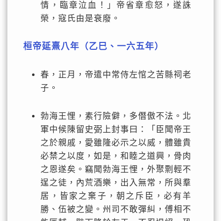
情，臨章泣血！」帝省章愈怒，遂誅
榮，寇氏由是衰廢。
桓帝延熹八年（乙巳、一六五年）
春，正月，帝遣中常侍左悺之苦縣祠老
子。
勃海王悝，素行險僻，多僭傲不法。北
軍中候陳留史弼上封事曰：「臣聞帝王
之於親戚，愛雖隆必示之以威，體雖貴
必禁之以度，如是，和睦之道興，骨肉
之恩遂矣。竊聞勃海王悝，外聚剽輕不
逞之徒，內荒酒樂，出入無常，所與羣
居，皆家之棄子，朝之斥臣，必有羊
勝、伍被之變。州司不敢彈糾，傅相不