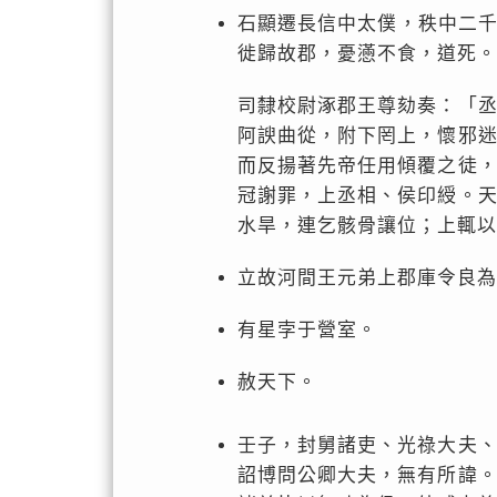
石顯遷長信中太僕，秩中二
徙歸故郡，憂懣不食，道死。
司隸校尉涿郡王尊劾奏：「
阿諛曲從，附下罔上，懷邪
而反揚著先帝任用傾覆之徒
冠謝罪，上丞相、侯印綬。
水旱，連乞骸骨讓位；上輒以
立故河間王元弟上郡庫令良為
有星孛于營室。
赦天下。
壬子，封舅諸吏、光祿大夫
詔博問公卿大夫，無有所諱