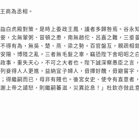
王商為丞相。
，詣白虎殿對策。是時上委政王鳳，議者多歸咎焉。谷永
臣妾，北無葷粥、冒頓之患，南無趙佗、呂嘉之難，三垂
，不得有為，無吳、楚、燕、梁之勢。百官盤互，親疏相
、安陽、博陸之亂。三者無毛髮之辜，竊恐陛下舍昭昭之
乎政事，重失天心，不可之大者也。陛下誠深察愚臣之言
使列妾得人人更進，益納宜子婦人，毋擇好醜，毋避嘗字
福；得繼嗣而已，母非有賤也。後宮女史、使令有直意者
解謝上帝之譴怒，則繼嗣蕃滋，災異訖息！」杜欽亦倣此