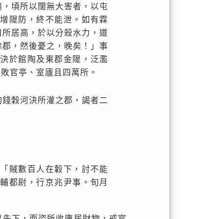
傷，頃所以闊無大害者，以屯
高增隄防，終不能泄。如有霖
口所居高，於以分殺水力，道
餘郡，然後憂之，晚矣！」事
果決於館陶及東郡金隄，泛濫
壞敗官亭、室廬且四萬所。
均錢穀河決所灌之郡，謁者二
以「賊數百人在轂下，討不能
京輔都尉，行京兆尹事。旬月
以先下，而盜所收康居財物，戒官