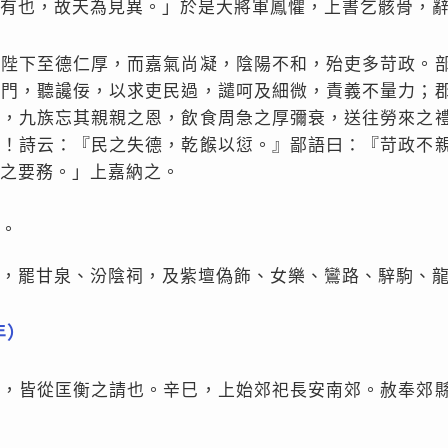
有也，故天為見異。」於是大將軍鳳懼，上書乞骸骨，
「陛下至德仁厚，而嘉氣尚凝，陰陽不和，殆吏多苛政。
私門，聽讒佞，以求吏民過，譴呵及細微，責義不量力；
懽，九族忘其親親之恩，飲食周急之厚彌衰，送往勞來之
也！詩云：『民之失德，乾餱以愆。』鄙語曰：『苛政不
之要務。」上嘉納之。
。
，罷甘泉、汾陰祠，及紫壇偽飾、女樂、鸞路、騂駒、
年）
祠，皆從匡衡之請也。辛巳，上始郊祀長安南郊。赦奉郊