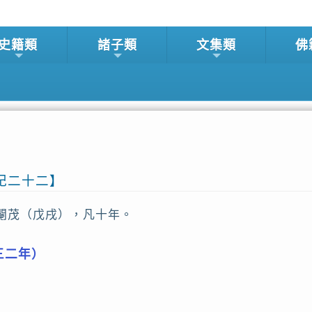
史籍類
諸子類
文集類
佛
紀二十二】
閹茂（戊戌），凡十年。
三二年）