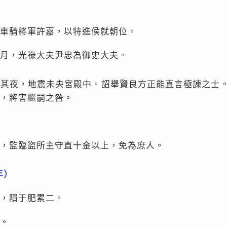
車騎將軍許嘉，以特進侯就朝位。
月，光祿大夫尹忠為御史大夫。
。其夜，地震未央宮殿中。詔舉賢良方正能直言極諫之士
，將害繼嗣之咎。
，監臨盜所主守直十金以上，免為庶人。
年）
，隕于肥累二。
。