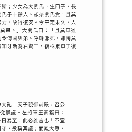
牙斯；少女為大閼氏，生四子，長
閼氏子十餘人。顓渠閼氏貴，且莫
漢力，故得復安。今平定未久，人
陶莫皋。」大閼氏曰：「且莫車雖
約令傳國與弟。呼韓邪死，雕陶莫
囊知牙斯為右賢王。復株累單于復
中大亂。天子親御前殿，召公
皆從鳳議。左將軍王商獨曰：
一日暴至，此必訛言也！不宜
固守，數稱其議；而鳳大慙，