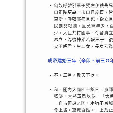
匈奴呼韓邪單于嬖左伊秩訾
曰雕陶莫皋，次曰且麋胥，
車愛，呼韓邪病且死，欲立
民創艾戰鬬。且莫車年少，
少，大臣共持國事。今舍貴
皋立，為復株累若鞮單于。
妻王昭君，生二女，長女云為
成帝建始三年（辛卯、前三Ｏ
春，三月，赦天下徒。
秋，關內大雨四十餘日。京
卿議。大將軍鳳以為：「太
「自古無道之國，水猶不冒
令上城，重驚百姓。」上乃