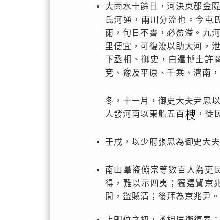
大雨水十餘日，河決東郡金
氏河通，兩川分流也。今屯
雨，旬日不霽，必盈溢。九
里便宜，可復浚以助大河，
下丞相、御史，白遣博士許
兗、豫及平原、千乘、濟南，
冬，十一月，御史大夫尹忠
人發河南以東船五百
，徙
壬戌，以少府張忠為御史大夫
南山羣盜傰宗等數百人為吏
得，難以示四夷；獨選賢京
間，盜賊清；後拜為京兆尹。
上卽位之初，丞相匡衡復奏