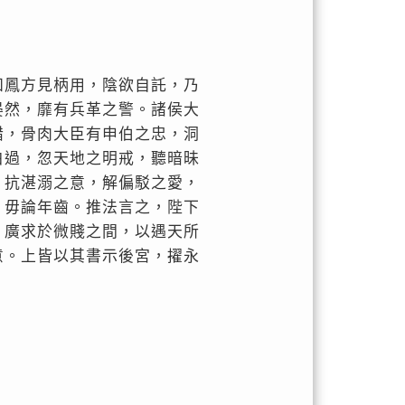
知鳳方見柄用，陰欲自託，乃
晏然，靡有兵革之警。諸侯大
錯，骨肉大臣有申伯之忠，洞
白過，忽天地之明戒，聽暗昧
，抗湛溺之意，解偏駁之愛，
，毋論年齒。推法言之，陛下
，廣求於微賤之間，以遇天所
意。上皆以其書示後宮，擢永