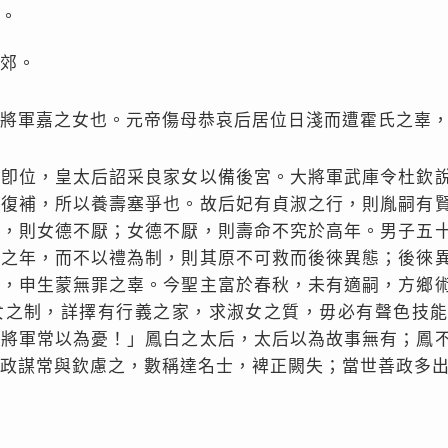
。
郊。
將軍嘉之女也。元帝傷母恭哀后居位日淺而遭霍氏之辜
及卽位，皇太后詔采良家女以備後宮。大將軍武庫令杜欽
不復補，所以養壽塞爭也。故后妃有貞淑之行，則胤嗣有
由，則女德不厭；女德不厭，則壽命不究於高年。男子五
衰之年，而不以禮為制，則其原不可救而後徠異態；後徠
謗，申生蒙無罪之辜。今聖主富於春秋，未有適嗣，方鄉
女之制，詳擇有行義之家，求淑女之質，毋必有聲色技
唯將軍常以為憂！」鳳白之太后，太后以為故事無有；鳳
政謀常與欽慮之，數稱達名士，裨正闕失；當世善政多