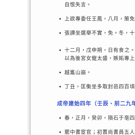
自恨失言。
上欲專委任王鳳，八月，策免
張譚坐選舉不實，免。冬，十
十二月，戊申朔，日有食之
以為後宮女寵太盛，嫉妬專上
越巂山崩。
丁丑，匡衡坐多取封邑四百頃
成帝建始四年（壬辰、前二九
春，正月，癸卯，隕石于亳四
罷中書宦官；初置尚書員五人