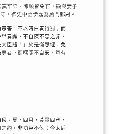
其黨牢梁、陳順皆免官，顯與妻子
太守，御史中丞伊嘉為鴈門都尉。
內患害，不以時白奏行罰；而
譚舉奏顯，不自陳不忠之罪，
失大臣體！」於是衡慙懼，免
是尊者。衡嘿嘿不自安，每有
內侯。夏，四月，黃霧四塞，
祖之約，非功臣不侯；今太后