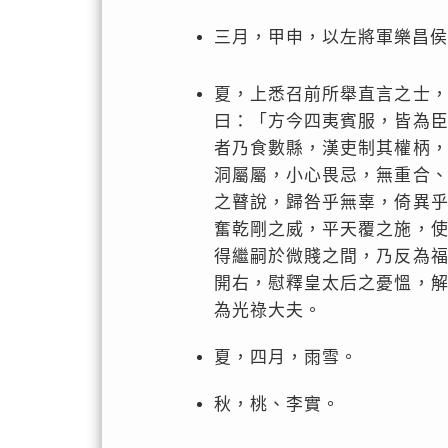
三月，甲申，以左將軍樂昌侯
夏，上悉召前所舉直言之士
曰：「方今四夷賓服，皆為
者乃食數縣，漢吏制其權柄
洞屬屬，小心畏忌，無重合
之瞽說，歸咎乎無辜，倚異
奮乾剛之威，平天覆之施，
得繼嗣於微賤之間，乃反為
開右，慰釋皇太后之憂慍，
為光祿大夫。
夏，四月，雨雪。
秋，桃、李實。