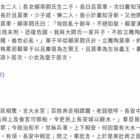
兄女二人；長女顓渠閼氏生二子，長曰且莫車，次曰囊知
皆長於且莫車，少子咸、樂二人，皆小於囊知牙斯。又他
且莫車。顓渠閼氏曰：「匈奴亂十餘年，不絕如髮，賴蒙
百姓未附，恐復危國。我與大閼氏一家共子，不如立雕
立賤，後世必亂。」單于卒從顓渠閼氏計，立雕陶莫皋，
復株累若鞮單于以且麋胥為左賢王，且莫車為左谷蠡王，
須卜居次，小女為當于居次。
年）
師民相驚，言大水至；百姓奔走相蹂躪，老弱號呼，長安
后與上及後宮可御船，令吏民上長安城以避水。」羣臣
城郭；今政治和平，世無兵革，上下相安，何因當有大水
止。有頃，長安中稍定；問之，果訛言。上於是美壯商之