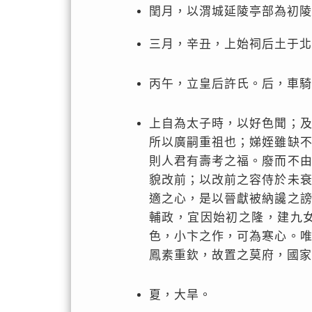
閏月，以渭城延陵亭部為初陵
三月，辛丑，上始祠后土于北
丙午，立皇后許氏。后，車騎
上自為太子時，以好色聞；
所以廣嗣重祖也；娣姪雖缺
則人君有壽考之福。廢而不
貌改前；以改前之容侍於未
適之心，是以晉獻被納讒之
輔政，宜因始初之隆，建九
色，小卞之作，可為寒心。
鳳素重欽，故置之莫府，國家
夏，大旱。