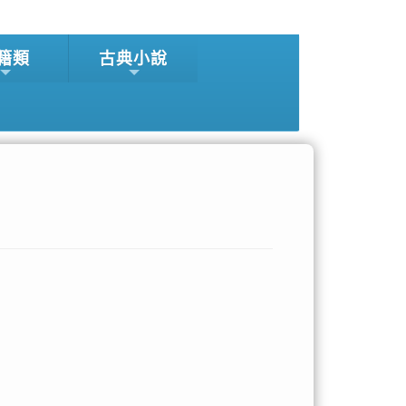
籍類
古典小說