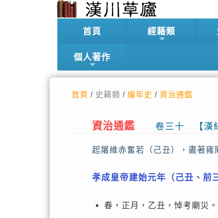
首頁
經籍類
個人著作
首頁
/ 史籍類 /
編年史
/
資治通鑑
資治通鑑
卷三十 【漢
起屠維赤奮若（己丑），盡著雍
孝成皇帝建始元年（己丑、前
春，正月，乙丑，悼考廟災。