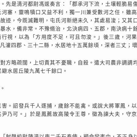
隄。先是清河都尉馮逡奏言：「郡承河下流，土壤輕脆易
氏河塞，靈鳴犢口又益不利，獨一川兼受數河之任，雖
河故迹，今既滅難明，屯氏河新絕未久，其處易浚；又其
泄暴水，備非常。不豫脩治，北決病四、五郡，南決病十
商行視，以為「方用度不足，可且勿浚。」後三歲，河
凡灌四郡、三十二縣，水居地十五萬餘頃，深者三丈；
以對方略疏闊，上切責其不憂職，自殺。遣大司農非調調
民避水居丘陵九萬七千餘口。
。
民害。詔發兵千人逐捕，歲餘不能禽。或說大將軍鳳，
兆尹乃可。」於是鳳薦故高陵令王尊，徵為諫大夫，守
：「射聲校尉陳湯以吏二千石奉使，顓命蠻夷中，不正身