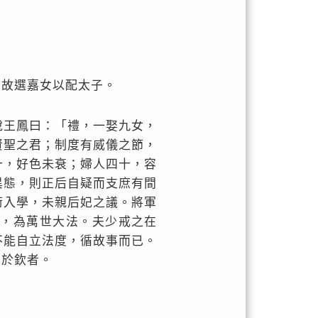
，故選嘉女以配太子。
說王鳳曰：「禮，一娶九女，
賢聖之君；制度有威儀之節，
十，好色未衰；婦人四十，容
異態，則正后自疑而支庶有間
術入學，未親后妃之議。將軍
能，為萬世大法。夫少戒之在
不能自立法度，循故事而已。
出於欽者。