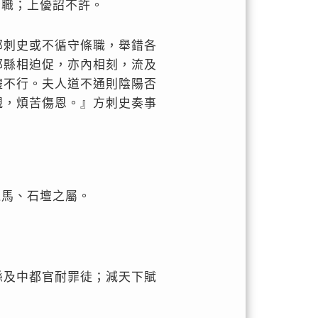
辭職；上優詔不許。
部刺史或不循守條職，舉錯各
郡縣相迫促，亦內相刻，流及
禮不行。夫人道不通則陰陽否
親，煩苦傷恩。』方刺史奏事
龍馬、石壇之屬。
縣及中都官耐罪徒；減天下賦