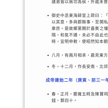
諸弟皆以無功為侯，外戚未曾
御史中丞東海薛宣上疏曰：
以其意，多與郡縣事，至開
衆庶。是故鄉黨闕於嘉賓之
隔，和氣不通，未必不由此
時，宜明申敕，使昭然知本朝
八月，有兩月相承，晨見東方
冬，十二月，作長安南、北郊
成帝建始二年（庚寅、前三一
春，正月，罷雍五畤及陳寶
錢，算四十。