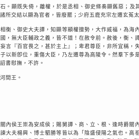
千石。顯既失倚，離權，於是丞相、御史條奏顯舊惡；及
諸所交結以顯為官者，皆廢罷；少府五鹿充宗左遷玄菟
丞相衡、御史大夫譚，知顯等顓權擅勢，大作威福，為海
迷國，無大臣輔政之義，皆不道！在赦令前。赦後，衡、
，妄言『百官畏之，甚於主上』；卑君尊臣，非所宜稱，
天子以新卽位，重傷大臣，乃左遷尊為高陵令。然羣下多
詔書慰撫，不許。
河間王。
、關內侯王崇為安成侯；賜舅譚、商、立、根、逢時爵關
。諫大夫楊興、博士駟勝等皆以為「陰盛侵陽之氣也。高