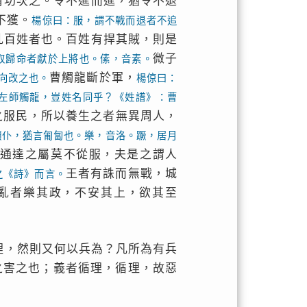
有功次之。令不進而進，猶令不退
不獲。
楊倞曰：服，謂不戰而退者不追
亂百姓者也。百姓有捍其賊，則是
微子
取歸命者獻於上將也。傃，音素。
曹觸龍斷於軍，
向改之也。
楊倞曰：
左師觸龍，豈姓名同乎？《姓譜》：曹
之服民，所以養生之者無異周人，
顚仆，猶言匍匐也。樂，音洛。蹶，居月
通達之屬莫不從服，夫是之謂人
王者有誅而無戰，城
之《詩》而言。
亂者樂其政，不安其上，欲其至
理，然則又何以兵為？凡所為有兵
之害之也；義者循理，循理，故惡