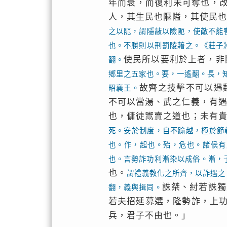
年而衰，而復利未可奪也，
人，其生民也陿隘，其使民
之以阨，謂隱蔽以險阨，使敵不能
也。不勝則以刑罰陵藉之。《莊子
使民所以要利於上者，非
翻。
鄕里之五家也。要，一遙翻。長，
故齊之技擊不可以遇
昭襄王。
不可以當湯、武之仁義，有
也，傭徒鬻賣之道也；未有
死。安於制度，自不踰越，極於節
也。作，起也。殆，危也。諸侯有
也。言勢詐功利漸染以成俗。漸，
也。
謂禮義教化之所齊，以詐遇之
誅桀、紂若誅獨
翻，義與揖同。
若夫招延募選，隆勢詐，上
兵，君子不由也。」