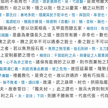
改造則不易周也，
是故地雖
改造，謂更選擇也。易，弋豉翻。
也酷烈，劫之以勢，隱之以阨，忸之以慶賞，鰌之以刑罰
害。鄭氏曰：秦地多阨，隱藏其民于阨中也。忸，與狃同，串習也
》：風謂蛇曰，鰌我亦勝我。陸德明《音義》曰：鰌，音秋，藉也
鬬無由也。使以功賞相長，五甲首而隸五家，
楊倞曰：有
是最為衆彊長久之道。故四世有勝，非幸也，數
知兩翻。
魏之武卒，魏之武卒不可以遇秦之銳士，秦之銳士不可
遇之者，若以焦熬投石焉。
焦熬之物至脆，投石則碎。熬，五刀
貴上安制綦節之理也。
楊倞曰：干賞蹈利之兵，與傭徒之人鬻賣
諸侯有能微妙之以節，則作而兼殆之
義，心不為非之理也。
故招延募選，隆勢
能精盡仁義，則起而兼此數國，使之危殆。
禮義教化，是齊之也。故以詐遇詐，猶有巧拙焉
子廉翻。
故湯、武之誅桀、紂也，拱挹指
，無不敗者。墮，讀曰隳。
夫。故泰誓曰：『獨夫紂，』此之謂也。故兵大齊則制
功利之兵，
則勝不勝無常，代翕代張，代
夫，音扶；下同。