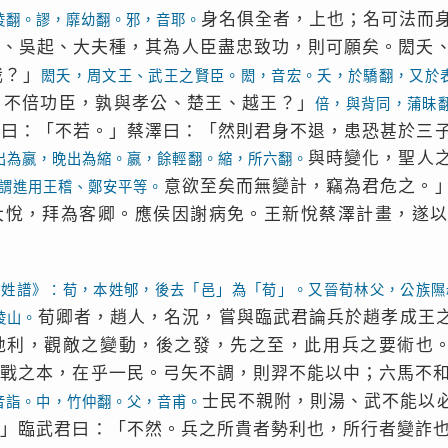
身名俱全者，上也；名可法而
陵翻。謬，靡幼翻。邪，音耶。
君、吳起、大夫種，其為人臣盡忠致功，則可願矣。閎夭
哉？」
閎夭，周文王、武王之賢臣。閎，音宏。夭，於驕翻，又於
，不倍功臣，孰與孝公、楚王、越王？」
倍，與背同，蒲昧
」曰：「不若。」蔡澤曰：「然則君身不退，患恐甚於三
與時變化，聖人
出為嬴，晚出為縮。嬴，餘輕翻。縮，所六翻。
意欲至矣而無變計，竊為君危之。
謂進用王稽、鄭安平等。
大悅，拜為客卿。應侯因謝病免。王新悅蔡澤計畫，遂
《姓譜》：荀，本姓郇，後去「邑」為「荀」。又晉荀林父，公族隰
荀卿者，趙人，名況，嘗與臨武君論兵於趙孝成王
陵山。
地利，觀敵之變動，後之發，先之至，此用兵之要術也
攻戰之本，在乎一民。弓矢不調，則羿不能以中；六馬不
士民不親附，則湯、武不能以
音詣。中，竹仲翻。父，音甫。
。」臨武君曰：「不然。兵之所貴者勢利也，所行者變詐