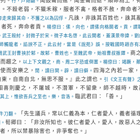
行列。
聞鼓聲而進，聞金聲而退。順命為上，
行，戶剛翻。
均。不殺老弱，不獵禾稼，服者不禽，格者不赦，奔命者
凡誅，非誅其百姓也，誅其
奔走來歸其命，不獲之以為囚俘。
刃者死，奔命者貢。
楊倞曰：傃，向也，謂傃向格鬬者。貢，謂
。武王殺紂，封微子於宋。微子本名啓，此云開者，蓋漢景帝諱，劉
師觸龍者，諂諛不正。此云紂，當是《說苑》誤。按戰國時趙亦有
商
周武王封曹挾於邾，故邾，曹姓也。至魏武帝，始祖曹叔振鐸。
蹶而趨之，
以上下文觀之，商、周二字恐或倒置。楊倞曰：竭蹶，
趨使而安樂之，
四海之內若一家，
閒，讀曰閑。辟，讀曰僻。
自東，自南自北，無思不服。』此之謂也。
引《文王有聲》
相喜則慶之，不屠城，不潛軍，不留衆，師不越時，故
臨武君曰：「善。」
其上，惟欲吾兵之至也。樂，音洛。
「先生議兵，常以仁義為本，仁者愛人，義者循
牛刀翻。
荀卿曰：「非汝所知也。彼仁者愛人，愛人，故惡人
翻。
者，所以禁暴除害也，非爭奪也。」