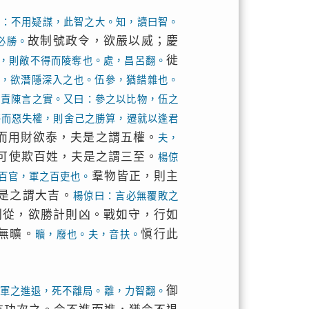
曰：不用疑謀，此智之大。知，讀曰智。
故制號政令，欲嚴以威；慶
必勝。
徙
，則敵不得而陵奪也。處，昌呂翻。
，欲潛隱深入之也。伍參，猶錯雜也。
以責陳言之實。又曰：參之以比物，伍之
將而惡失權，則舍己之勝算，遷就以逢君
而用財欲泰，夫是之謂五權。
夫，
可使欺百姓，夫是之謂三至。
楊倞
羣物皆正，則主
百官，軍之百吏也。
是之謂大吉。
楊倞曰：言必無覆敗之
則從，欲勝計則凶。戰如守，行如
無曠。
愼行此
曠，廢也。夫，音扶。
御
軍之進退，死不離局。離，力智翻。