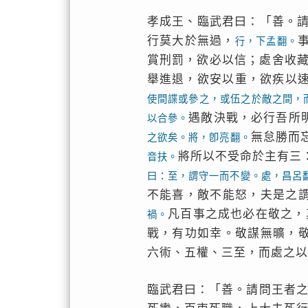
孝成王、臨武君曰：「善。
行莫大於無過，
行，下孟翻。
賞刑罰，欲必以信；處舍收
舉進退，欲安以重，欲疾以
使間諜或參之，或伍之於敵之間，
遇敵決戰，必行吾所
以合參。
無怠勝而
之欲矣。將，卽亮翻。
將所以不受命於主有三
音扶。
曰：至，謂守一而不變。處，昌呂
不能喜，敵不能怒，夫是之
凡百事之成也必在敬之，
禍。
戰，有功如幸。敬謀無曠，
六術、五權、三至，而處之以
臨武君曰：「善。請問王者