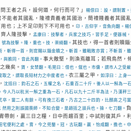
請問王者之兵，設何道，何行而可？」
楊倞曰：設，謂制置。
君不能者其國亂，隆禮貴義者其國治，簡禮賤義者其國
可用也；上不足卬則下不可用也。
卬，古仰字，音魚向翻。楊
。齊人隆技擊，
孟康曰：技擊者，兵家之技巧，習手足，便器械，
其技也，得一首者則贖錙
，號為技擊。隆，重也。技，渠綺翻。
術，斬得一首，則官賜以錙金贖之。斬首，雖戰敗亦賞；不斬首，
事大敵堅，則渙焉離耳；若飛鳥然，
，與脆同，音此芮翻。
戰之幾矣。
賃，女禁翻。毛晃曰：借也，僦也。市傭，謂市人之受
衣三屬之甲，
度取之，謂取長短材力之中度者也。
如淳曰：上身
，
沈括曰：鈞石之石，五權之名，石重百二十斤。後人以一斛為一
。今人乃以秔米一斛之重為一石，凡石以九十二斤半為法，乃漢秤
武卒，當二人有餘。弓有挽三石者，乃古之二十四鈞，比顏高之弓
；然用之則誤國喪師，不知合變，是趙括之談兵也。操，七刀翻。
胄帶劍，贏三日之糧，日中而趨百里；中試則復其戶，
田宅便利之處。胄，今之兜鍪。冠，古玩翻。贏，怡成翻，擔也。