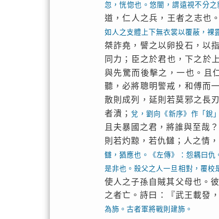
忽，恍惚也。悠闇，謂遠視不分之
道，仁人之兵，王者之志也
如人之支體上下無衣裳以覆蔽，裸
桀詐堯，譬之以卵投石，以
同力；臣之於君也，下之於
與先驚而後擊之，一也。且
聽，必將聰明警戒，和傅而
散則成列，延則若莫邪之長
者潰；
兌，劉向《新序》作「銳
且夫暴國之君，將誰與至哉
則若灼黥，若仇讎；人之情
讎，猶應也。《左傳》：怨耦曰仇
是非也。殺父之人一旦相對，覆校
使人之子孫自賊其父母也。
之者亡。詩曰：『武王載發
為斾。古者軍將戰則建斾。