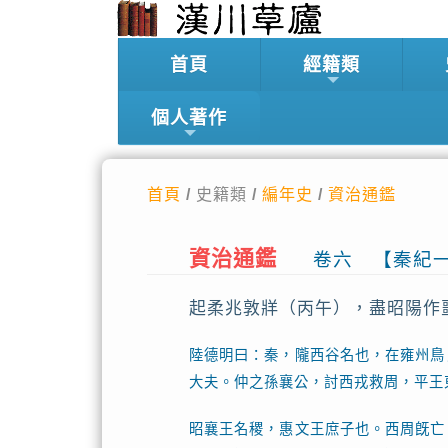
首頁
經籍類
個人著作
首頁
/ 史籍類 /
編年史
/
資治通鑑
資治通鑑
卷六 【秦紀
起柔兆敦牂（丙午），盡昭陽作
陸德明曰：秦，隴西谷名也，在雍州鳥
大夫。仲之孫襄公，討西戎救周，平王
昭襄王名稷，惠文王庶子也。西周旣亡