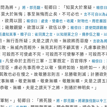
請問為將。」
荀卿曰：「知莫大於棄疑，
將，卽亮翻。
楊倞
事莫大於無悔；事至無悔而止矣，不可必也。
言不可自以為
藏，欲周以固；
楊倞曰：處舍，營壘也。收藏，財物也。周密嚴固
速；窺敵觀變，欲潛以深，欲伍以參；
楊倞曰：謂使間諜觀敵
而盡知其事。韓子曰：省同異之言，以知朋黨之分，偶參伍之驗，
明，無行吾所疑；夫是之謂六術。無欲將而惡廢，
言欲為
忘敗，無威內而輕外，無見其利而不顧其害，凡慮事欲熟
：可殺而不可使處不完，可殺而不可使擊不勝，可殺而不
凡受命於主而行三軍，三軍旣定，百官得序，
翻。
楊倞曰：
謂至臣。慮必先事而申之以敬，愼終如始，始終如一，夫
其敗也必在慢之。故敬勝怠則吉，怠勝敬則滅；計勝欲
敬事無曠，敬吏無曠，敬衆無曠，敬敵無曠，夫是之謂五
恭敬、無曠，夫是之謂天下之將，則通於神明矣。」
之軍制。」荀卿曰：「將死鼓，
將，卽亮翻。將建旗伐鼓以令三