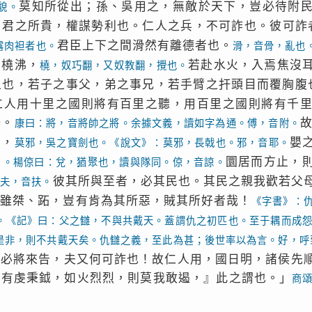
莫知所從出；孫、吳用之，無敵於天下，豈必待附
貌。
。君之所貴，權謀勢利也。仁人之兵，不可詐也。彼可詐
君臣上下之間滑然有離德者也。
露肉袒者也。
滑，音骨，亂也
指橈沸，
若赴水火，入焉焦沒
橈，奴巧翻，又奴教翻，攪也。
上也，若子之事父，弟之事兄，若手臂之扞頭目而覆胸腹
仁人用十里之國則將有百里之聽，用百里之國則將有千
一。
康曰：將，音將帥之將。余據文義，讀如字為通。傅，音附。
刃，
嬰
莫邪，吳之寶劍也。《說文》：莫邪，長戟也。邪，音耶。
圜居而方止，
」。楊倞曰：兌，猶聚也，讀與隊同。倞，音諒。
？
彼其所與至者，必其民也。其民之親我歡若父
夫，音扶。
，雖桀、跖，豈有肯為其所惡，賊其所好者哉！
《字書》：
。《記》曰：父之讎，不與共戴天。蓋謂仇之初匹也。至于耦而成
是非，則不共戴天矣。仇讎之義，至此為甚；後世率以為言。好，呼
彼必將來告，夫又何可詐也！故仁人用，國日明，諸侯先
，有虔秉鉞，如火烈烈，則莫我敢遏，』此之謂也。」
商