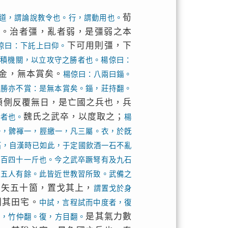
荀
道，謂論說教令也。行，謂動用也。
亂。治者彊，亂者弱，是彊弱之本
下可用則彊，下
倞曰：下託上曰仰。
積機關，以立攻守之勝者也。楊倞曰：
金，無本賞矣。
楊倞曰：八兩曰錙。
雖勝亦不賞：是無本賞矣。錙，莊持翻。
傾側反覆無日，是亡國之兵也，兵
魏氏之武卒，以度取之；
雇者也。
楊
一，髀褌一，脛繳一，凡三屬。衣，於旣
石，自漢時已如此，于定國飲酒一石不亂
三百四十一斤也。今之武卒蹶弩有及九石
當五人有餘。此皆近世教習所致。武備之
負矢五十箇，置戈其上，
謂置戈於身
利其田宅。
中試，言程試而中度者，復
是其氣力數
中，竹仲翻。復，方目翻。