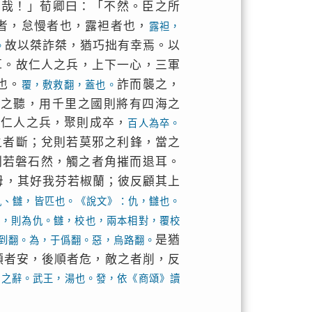
民哉！」荀卿曰：「不然。臣之所
者，怠慢者也，露袒者也，
露袒，
故以桀詐桀，猶巧拙有幸焉。以
。
耳。故仁人之兵，上下一心，三軍
也。
詐而襲之，
覆，敷救翻，蓋也。
里之聽，用千里之國則將有四海之
故仁人之兵，聚則成卒，
百人為卒。
之者斷；兌則若莫邪之利鋒，當之
則若磐石然，觸之者角摧而退耳。
母，其好我芬若椒蘭；彼反顧其上
仇、讎，皆匹也。《說文》：仇，讎也。
怨，則為仇。讎，校也，兩本相對，覆校
是猶
到翻。為，于僞翻。惡，烏路翻。
順者安，後順者危，敵之者削，反
頌之辭。武王，湯也。發，依《商頌》讀