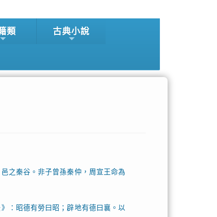
籍類
古典小說
，邑之秦谷。非子曾孫秦仲，周宣王命為
法》：昭德有勞曰昭；辟地有德曰襄。以