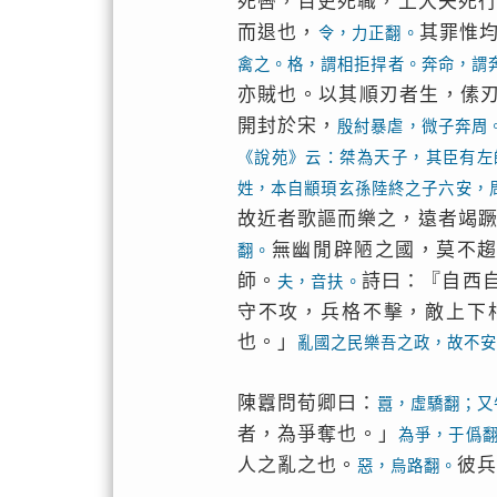
死轡，百吏死職，上大夫死
而退也，
其罪惟
令，力正翻。
禽之。格，謂相拒捍者。奔命，謂
亦賊也。以其順刃者生，傃
開封於宋，
殷紂暴虐，微子奔周
《說苑》云：桀為天子，其臣有左
姓，本自顓頊玄孫陸終之子六安，
故近者歌謳而樂之，遠者竭
無幽閒辟陋之國，莫不
翻。
師。
詩曰：『自西
夫，音扶。
守不攻，兵格不擊，敵上下
也。」
亂國之民樂吾之政，故不安
陳囂問荀卿曰：
囂，虛驕翻；又
者，為爭奪也。」
為爭，于僞
人之亂之也。
彼兵
惡，烏路翻。