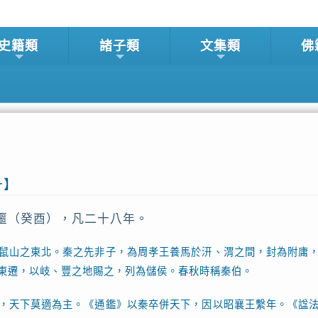
史籍類
諸子類
文集類
佛
一】
噩（癸酉），凡二十八年。
鼠山之東北。秦之先非子，為周孝王養馬於汧、渭之間，封為附庸
東遷，以岐、豐之地賜之，列為儲侯。春秋時稱秦伯。
，天下莫適為主。《通鑑》以秦卒併天下，因以昭襄王繫年。《諡