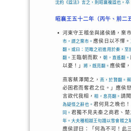
沈約《諡法》言之，則昭襄複諡也。卒
昭襄王五十二年（丙午、前二
河東守王稽坐與諸侯通，棄
應侯日以不懌。
市，謂之棄市。
翻。或曰：范睢之初進用於秦，至
王臨朝而歎，
翻。
朝，直遙翻。
以憂！」
應侯懼，
將，旣亮翻。
燕客蔡澤聞之，
燕，於賢翻。
必困君而奪君之位。」應侯
言欲代我相，
請
相，息亮翻。
君何見之晚也！
為疑怪之辭也。
君獨不見夫秦之商君、楚
同。
年。大夫種相越王句踐以雪會稽之
應侯謬曰：「何為不可！此