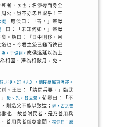
身死者，次也；名僇辱而身全
、周公，豈不亦忠且聖乎！三
應侯曰：「善。」蔡澤
表翻。
曰：「未知何如。」蔡澤
翻。
子矣。語曰：『日中則移，月
之道也。今君之怨已讎而德已
」
應侯遂延以為上
為，于僞翻。
以為相國。澤為相數月，免。
叔之後。班《志》，蘭陵縣屬東海郡。
之前。王曰：「請問兵要。」臨武
。」
荀卿曰：「不
後、先，皆去聲。
和，則造父不能以致遠；
羿，古之善
必勝也。故善附民者，是乃善用兵
也。善用兵者感忽悠闇，
楊倞曰：感