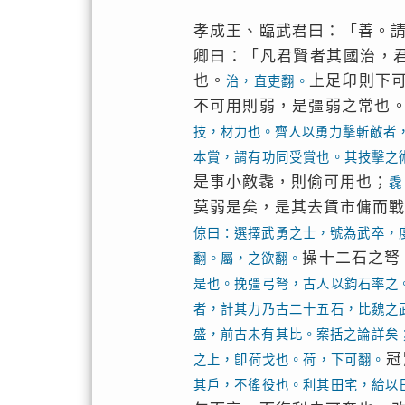
孝成王、臨武君曰：「善。
卿曰：「凡君賢者其國治，
也。
上足卬則下
治，直吏翻。
不可用則弱，是彊弱之常也
技，材力也。齊人以勇力擊斬敵者
本賞，謂有功同受賞也。其技擊之
是事小敵毳，則偷可用也；
毳
莫弱是矣，是其去賃市傭而
倞曰：選擇武勇之士，號為武卒，
操十二石之弩
翻。屬，之欲翻。
是也。挽彊弓弩，古人以鈞石率之
者，計其力乃古二十五石，比魏之
盛，前古未有其比。案括之論詳矣
冠
之上，卽荷戈也。荷，下可翻。
其戶，不徭役也。利其田宅，給以