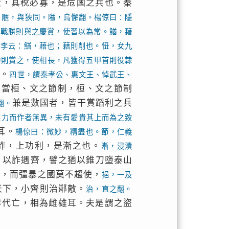
大，其稅必寡，是危國之兵也。秦
，
陿，與狹同。隘，烏懈翻。楊倞曰：隱
。戰勝則與之慶賞，使習以為常。鰌，藉
。李云：鰌，藉也；藉則削也。忸，女九
功則賞之，使相長，凡獲得五甲首則役隸
也。
四世，謂秦孝公、惠文王、悼武王、
以當桓、文之節制，桓、文之節制
兼是數國者，皆干賞蹈利之兵
翻。
其力而作者無異，未有愛貴其上而為之致
耳。
楊倞曰：微妙，精盡也。節，仁義
詐，上功利，是漸之也。
漸，浸漬
；以詐遇齊，譬之猶以錐刀墮泰山
麾，而彊暴之國莫不趨使，
挹，一及
天下，小齊則治鄰敵。
治，直之翻。
存代亡，相為雌雄耳。夫是謂之盜