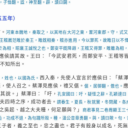
，子恤翻。諡，神至翻。辟，讀曰闢。
五五年）
市。
河東本魏地，秦取之，以其地在大河之東，置河東郡。守，式又
王稽薦范睢於秦王，睢旣相秦，稽亦進用，今以罪死，故睢日以不
於為相，昭襄王誠悅之也。鄭安平旣降趙，王稽又得罪，睢雖為相
應侯請其故。王曰：「今武安君死，而鄭安平、王稽等
不知所出。
西入秦，先使人宣言於應侯曰：「蔡
蔡，姓也，以國為氏。
怒，使人召之。蔡澤見應侯，禮又倨。
倨，居御翻，傲也。
聞其說。」蔡澤曰：「吁，
孔安國曰：吁，疑怪之辭。孔穎達曰
夫四時之序，成功者去。
謂春生，夏長，秋就實，冬閉藏，各
之吳起、越之大夫種，何足願與？」
商君事見二卷周顯王三
恥，功成不退，為句踐所殺。種，溫公音章勇翻。與，讀曰歟。句，
三子者，義之至也，忠之盡也。君子有殺身以成名，死