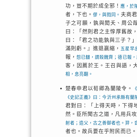
功，豈不期於成全邪！
應，於
者，下也。
夫商
僇，與戮同。
子之可願，孰與閎夭、周公
曰：「然則君之主惇厚舊故
曰：「君之功能孰與三子？
滿則虧。』進退嬴縮，
五星早
報，
怨已讎，謂殺魏齊；德已報，
客，因薦於王。王召與語，
相，息亮翻。
楚春申君以荀卿為蘭陵令。
《史記正義》曰：今沂州承縣有蘭
君對曰：「上得天時，下得
然。臣所聞古之道，凡用兵
射者；造父，古之善御者也。羿，
者也。故兵要在乎附民而已