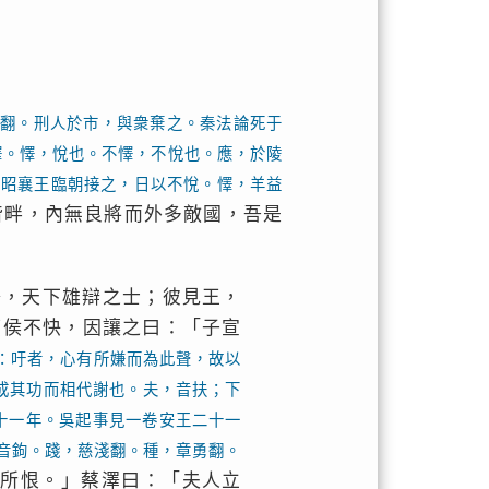
翻。刑人於市，與衆棄之。秦法論死于
懌。懌，悅也。不懌，不悅也。應，於陵
，昭襄王臨朝接之，日以不悅。懌，羊益
皆畔，內無良將而外多敵國，吾是
澤，天下雄辯之士；彼見王，
應侯不快，因讓之曰：「子宣
：吁者，心有所嫌而為此聲，故以
成其功而相代謝也。夫，音扶；下
十一年。吳起事見一卷安王二十一
音鉤。踐，慈淺翻。種，章勇翻。
無所恨。」蔡澤曰：「夫人立