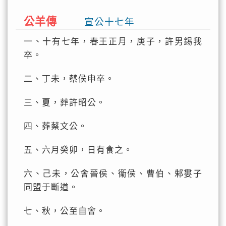
公羊傳
宣公十七年
一、十有七年，春王正月，庚子，許男錫我
卒。
二、丁未，蔡侯申卒。
三、夏，葬許昭公。
四、葬蔡文公。
五、六月癸卯，日有食之。
六、己未，公會晉侯、衞侯、曹伯、邾婁子
同盟于斷道。
七、秋，公至自會。