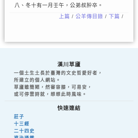
八、冬十有一月壬午，公弟叔肸卒。
上篇
/
公羊傳目錄
/
下篇
/
漢川草廬
一個土生土長於臺灣的文史哲愛好者，
所建立的個人網站。
草廬雖簡陋，然審容膝，可易安，
或可停雲詩就，想想此時風味。
快速連結
莊子
十三經
二十四史
資治通鑑