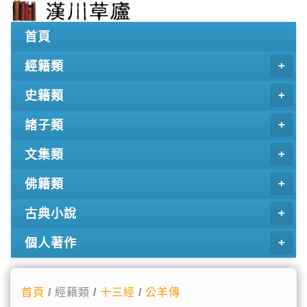
首頁
經籍類
史籍類
諸子類
文集類
佛籍類
古典小說
個人著作
首頁
/ 經籍類 /
十三經
/
公羊傳