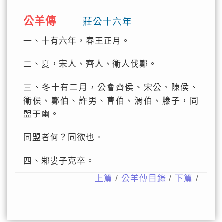
公羊傳
莊公十六年
一、十有六年，春王正月。
二、夏，宋人、齊人、衞人伐鄭。
三、冬十有二月，公會齊侯、宋公、陳侯、
衞侯、鄭伯、許男、曹伯、滑伯、滕子，同
盟于幽。
同盟者何？同欲也。
四、邾婁子克卒。
上篇
/
公羊傳目錄
/
下篇
/