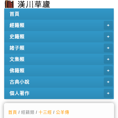
首頁
經籍類
史籍類
諸子類
文集類
佛籍類
古典小說
個人著作
首頁
/ 經籍類 /
十三經
/
公羊傳