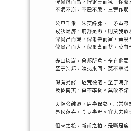
俾爾熾而昌，俾爾壽而臧。保彼
不虧不崩，不震不騰。三壽作朋
公車千乘，朱英綠縢，二矛重弓
戎狄是膺，荊舒是懲，則莫我敢
俾爾昌而熾，俾爾壽而富。黃髮
俾爾昌而大，俾爾耆而艾。萬有
泰山巖巖，魯邦所詹。奄有龜蒙
至于海邦，淮夷來同。莫不率從
保有鳧繹，遂荒徐宅。至于海邦
及彼南夷，莫不率從。莫敢不諾
天錫公純嘏，眉壽保魯。居常與
魯侯燕喜，令妻壽母。宜大夫庶
徂來之松，新甫之柏，是斷是度