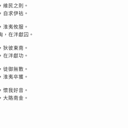
，維民之則。
，自求伊祜。
，淮夷攸服。
陶，在泮獻囚。
，狄彼東南。
，在泮獻功。
，徒御無斁。
，淮夷卒獲。
，懷我好音。
，大賂南金。