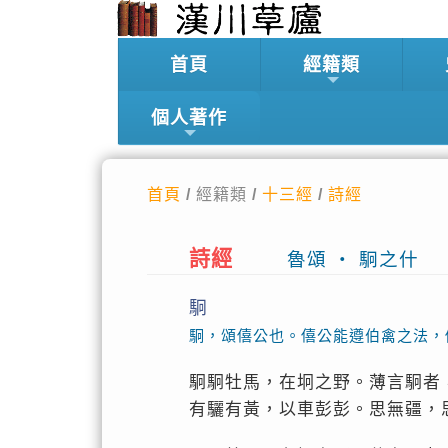
首頁
經籍類
個人著作
首頁
/ 經籍類 /
十三經
/
詩經
詩經
魯頌 ‧ 駉之什
駉
駉，頌僖公也。僖公能遵伯禽之法，
駉駉牡馬，在坰之野。薄言駉者
有驪有黃，以車彭彭。思無疆，