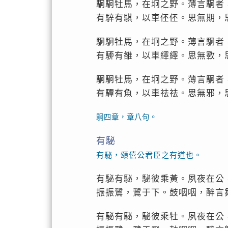
駉駉牡馬，在坰之野。薄言駉者
有騂有騏，以車伾伾。思無期，
駉駉牡馬，在坰之野。薄言駉者
有駵有雒，以車繹繹。思無斁，
駉駉牡馬，在坰之野。薄言駉者
有驔有魚，以車祛祛。思無邪，
駉四章，章八句。
有駜
有駜，頌僖公君臣之有道也。
有駜有駜，駜彼乘黃。夙夜在公
振振鷺，鷺于下。鼓咽咽，醉言
有駜有駜，駜彼乘牡。夙夜在公