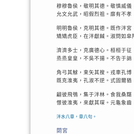
穆穆魯侯，敬明其德。敬慎威儀
允文允武，昭假烈祖。靡有不孝
明明魯侯，克明其德。既作泮宮
矯矯虎臣，在泮獻馘。淑問如皐
濟濟多士，克廣德心。桓桓于征
烝烝皇皇，不吳不揚。不告于訩
角弓其觩，束矢其搜。戎車孔博
既克淮夷，孔淑不逆。式固爾猶
翩彼飛鴞，集于泮林。食我桑黮
憬彼淮夷，來獻其琛。元龜象齒
泮水八章，章八句。
閟宮