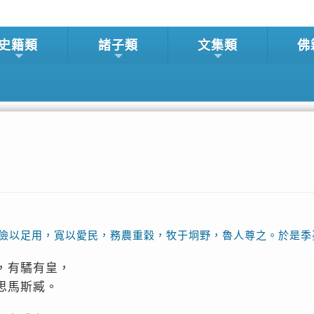
史籍類
諸子類
文集類
佛
儉以足用，寬以愛民，務農重穀，牧于坰野，魯人尊之。於是季
，有驈有皇，
思馬斯臧。