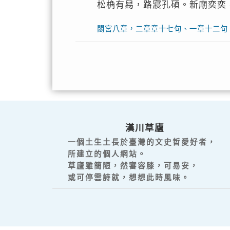
松桷有舄，路寢孔碩。新廟奕奕
閟宮八章，二章章十七句、一章十二句
漢川草廬
一個土生土長於臺灣的文史哲愛好者，
所建立的個人網站。
草廬雖簡陋，然審容膝，可易安，
或可停雲詩就，想想此時風味。