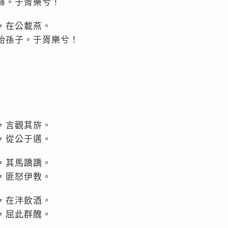
歸。于胥樂兮！
，在公載燕。
詒孫子。于胥樂兮！
，言觀其旂。
，從公于邁。
，其馬蹻蹻。
，匪怒伊教。
，在泮飲酒。
，屈此群醜。