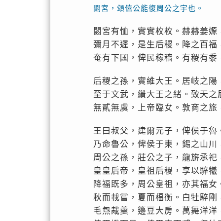
閟宮，頌僖公能復周公之宇也。
閟宮有恤，實實枚枚。赫赫姜嫄
彌月不遲，是生后稷。降之百福
奄有下國，俾民稼穡。有稷有黍
后稷之孫，實維大王。居岐之陽
至于文武，纘大王之緒。致天之
無貳無虞，上帝臨女。敦商之旅
王曰叔父，建爾元子，俾侯于魯
乃命魯公，俾侯于東，錫之山川
周公之孫，莊公之子，龍旂承祀
皇皇后帝，皇祖后稷，享以騂犧
降福既多，周公皇祖，亦其福女
秋而載嘗，夏而楅衡。白牡騂剛
毛炰胾羹，籩豆大房。萬舞洋洋