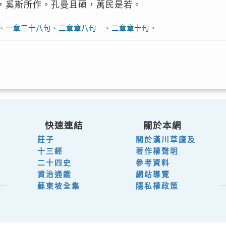
，奚斯所作。孔曼且碩，萬民是若。
、一章三十八句、二章章八句 、二章章十句。
快速連結
關於本網
莊子
關於漢川草廬及
十三經
著作權聲明
二十四史
參考資料
資治通鑑
網站導覽
蘇東坡全集
隱私權政策