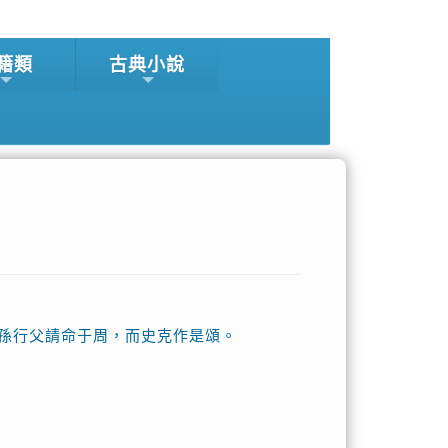
籍類
古典小說
孫行父請命于周，而史克作是頌。