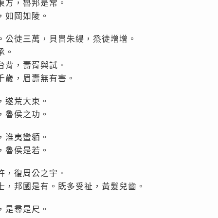
東方，魯邦是常。
，如岡如陵。
。公徒三萬，貝冑朱綅，烝徒增增。
承。
台背，壽胥與試。
千歲，眉壽無有害。
，遂荒大東。
，魯侯之功。
，淮夷蠻貊。
，魯侯是若。
許，復周公之宇。
士，邦國是有。既多受祉，黃髮兒齒。
，是尋是尺。