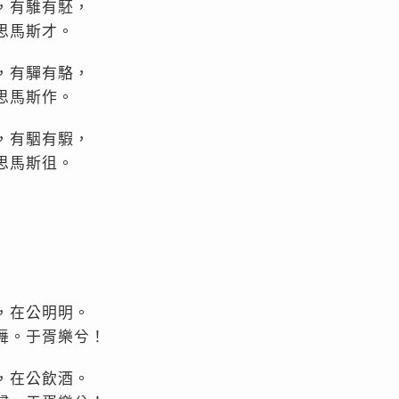
，有騅有駓，
思馬斯才。
，有驒有駱，
思馬斯作。
，有駰有騢，
思馬斯徂。
，在公明明。
舞。于胥樂兮！
，在公飲酒。