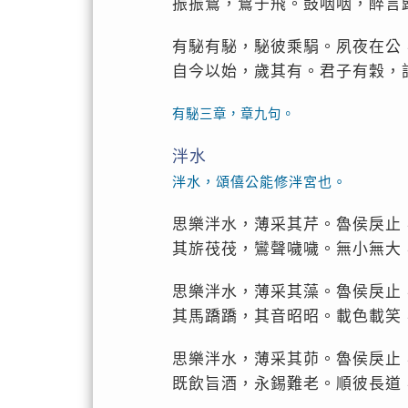
振振鷺，鷺于飛。鼓咽咽，醉言
有駜有駜，駜彼乘駽。夙夜在公
自今以始，歲其有。君子有穀，
有駜三章，章九句。
泮水
泮水，頌僖公能修泮宮也。
思樂泮水，薄采其芹。魯侯戾止
其旂茷茷，鸞聲噦噦。無小無大
思樂泮水，薄采其藻。魯侯戾止
其馬蹻蹻，其音昭昭。載色載笑
思樂泮水，薄采其茆。魯侯戾止
既飲旨酒，永錫難老。順彼長道