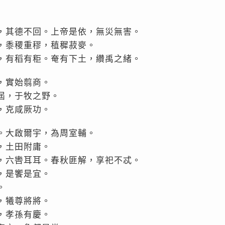
，其德不回。上帝是依，無災無害。
，黍稷重穋，稙穉菽麥。
，有稻有秬。奄有下土，纘禹之緒。
，實始翦商。
屆，于牧之野。
，克咸厥功。
。大啟爾宇，為周室輔。
，土田附庸。
，六轡耳耳。春秋匪解，享祀不忒。
，是饗是宜。
。
，犧尊將將。
，孝孫有慶。