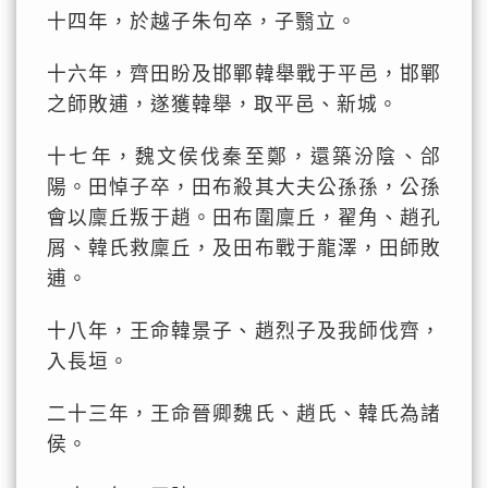
十四年，於越子朱句卒，子翳立。
十六年，齊田盼及邯鄲韓舉戰于平邑，邯鄲
之師敗逋，遂獲韓舉，取平邑、新城。
十七年，魏文侯伐秦至鄭，還築汾陰、郃
陽。田悼子卒，田布殺其大夫公孫孫，公孫
會以廩丘叛于趙。田布圍廩丘，翟角、趙孔
屑、韓氏救廩丘，及田布戰于龍澤，田師敗
逋。
十八年，王命韓景子、趙烈子及我師伐齊，
入長垣。
二十三年，王命晉卿魏氏、趙氏、韓氏為諸
侯。