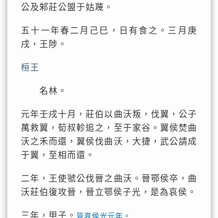
公及邾莊公盟于姑蔑。
五十一年春二月己巳，日有食之。三月庚
戌，王陟。
桓王
名林。
元年壬戌十月，莊伯以曲沃叛，伐翼，公子
萬救翼，荀叔軫追之，至于家谷。翼侯焚曲
沃之禾而還，翼侯伐曲沃，大捷，武公請成
于翼，至相而還。
二年，王使虢公伐晉之曲沃。晉鄂侯卒，曲
沃莊伯復攻晉，晉立鄂侯子光，是為哀侯。
三年，甲子。
晉哀侯光元年。