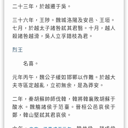
二十三年，於越遷于吳。
三十六年，王陟。魏城洛陽及安邑、王垣。
七月，於越太子諸咎弒其君翳。十月，越人
殺諸咎越滑，吳人立孚錯枝為君。
烈王
名喜。
元年丙午，魏公子緩如邯鄲以作難。於越大
夫寺區定越亂，立初無余，是為莽安。
二年，秦胡蘇帥師伐韓，韓將韓襄敗胡蘇于
酸水。魏觴諸侯于范臺。晉桓公邑哀侯于
鄭，韓山堅弒其君哀侯。