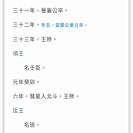
三十一年，晉襄公卒。
三十二年。
辛丑，晉靈公臯元年。
三十三年，王陟。
頃王
名壬臣。
元年癸卯。
六年，彗星入北斗。王陟。
匡王
名班。