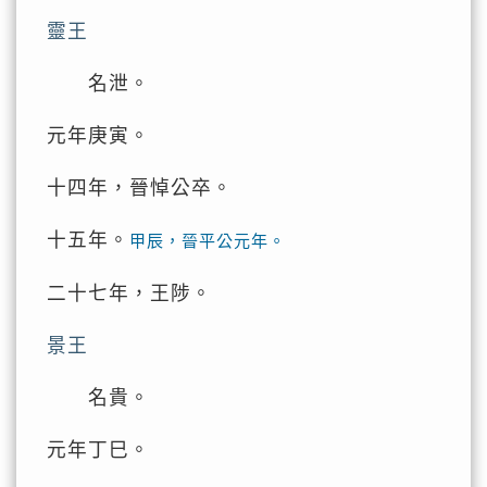
靈王
名泄。
元年庚寅。
十四年，晉悼公卒。
十五年。
甲辰，晉平公元年。
二十七年，王陟。
景王
名貴。
元年丁巳。