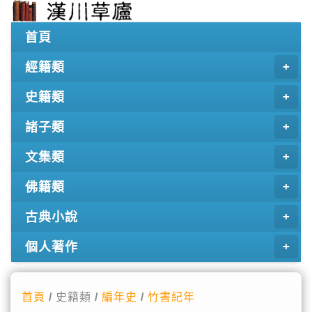
首頁
經籍類
史籍類
諸子類
文集類
佛籍類
古典小說
個人著作
首頁
/ 史籍類 /
編年史
/
竹書紀年