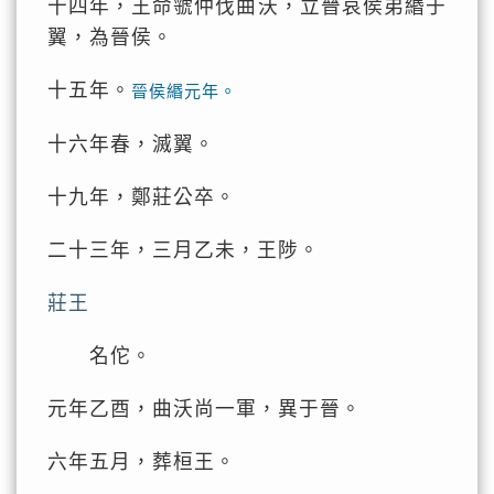
十四年，王命虢仲伐曲沃，立晉哀侯弟緡于
翼，為晉侯。
十五年。
晉侯緡元年。
十六年春，滅翼。
十九年，鄭莊公卒。
二十三年，三月乙未，王陟。
莊王
名佗。
元年乙酉，曲沃尚一軍，異于晉。
六年五月，葬桓王。