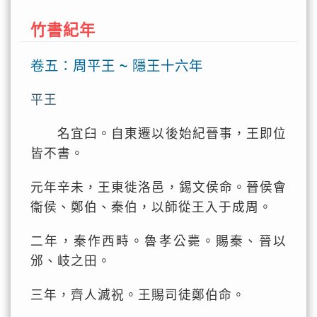
竹書紀年
卷五：周平王 ~ 隱王十六年
平王
名宜臼。自東遷以後始紀晉事，王即位
皆不書。
元年辛未，王東徙洛邑，錫文侯命。晉侯會
衞侯、鄭伯、秦伯，以師從王入于成周。
二年，秦作西畤。魯孝公薨。賜秦、晉以
邠、岐之田。
三年，齊人滅祝。王賜司徒鄭伯命。