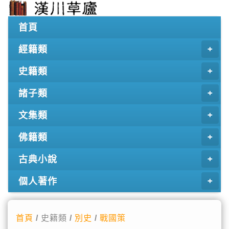
首頁
經籍類
史籍類
諸子類
文集類
佛籍類
古典小說
個人著作
首頁
/ 史籍類 /
別史
/
戰國策