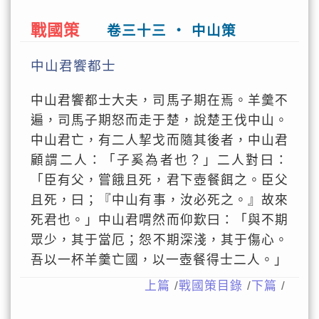
戰國策
卷三十三 ‧ 中山策
中山君饗都士
中山君饗都士大夫，司馬子期在焉。羊羹不
遍，司馬子期怒而走于楚，說楚王伐中山。
中山君亡，有二人挈戈而隨其後者，中山君
顧謂二人：「子奚為者也？」二人對曰：
「臣有父，嘗餓且死，君下壺餐餌之。臣父
且死，曰；『中山有事，汝必死之。』故來
死君也。」中山君喟然而仰歎曰：「與不期
眾少，其于當厄；怨不期深淺，其于傷心。
吾以一杯羊羹亡國，以一壺餐得士二人。」
上篇
/
戰國策目錄
/
下篇
/