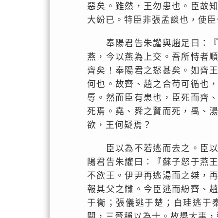
惡矣。雖然，王勿患也。臣故
大紛已。特臣非張孟談也，使臣
奉陽君告朱讙與趙足曰：『齊
燕，今以燕為上交。吾所恃者
齊矣！奉陽君之怒甚矣。如齊
何也。故齊、趙之合苟可循也
辱。然而臣有患也，臣死而齊
死焉。堯、舜之賢而死，禹、
欲，王何疑焉？
臣以為不若逃而去之。臣以韓
陽君告朱讙曰：『蘇子怒于燕
不欲王。伊尹再逃湯而之桀，
報其父之讎。今臣逃而紛齊、
于衞；張儀逃于楚；白珪逃于
關，三晉稱以為士。故舉大事，