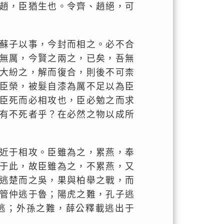
趙，臣猶生也。令齊、趙絕，可
蘇子以事，今封而相之。必不合
無厲，今賢之兩之，已矣，吾無
大紛之，解而復合，則後不可柰
臣榮，被髮自漆為厲不足以為臣
臣死而必相攻也，臣必勉之而求
有不死者乎？在必然之物以成所
近于相攻。臣雖為之，累燕，奉
于此，故臣雖為之，不累燕，又
逃楚而之吳，果與柏舉之戰，而
管仲逃于魯；陽虎之難，孔子逃
逃；外孫之難，薛公釋載逃出于