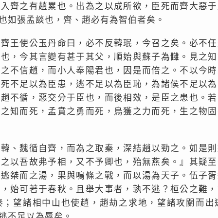
知入齊之有趙累也。出為之以成所欲，臣死而齊大惡于
也如張孟談也，齊、趙必有為智伯者矣。
王使公玉丹命曰，必不反韓珉，今召之矣。必不任
順也，今其言變有甚于其父，順始與蘇子為讎。見之知
王之不信趙，而小人奉陽君也，因是而倍之。不以今時
，死不足以為臣患，逃不足以為臣恥，為諸侯不足以為
、趙不循，惡交分于臣也，而後相效，是臣之患也。若
湯之知而死，孟賁之勇而死，烏獲之力而死，生之物固
、魏循自齊，而為之取秦，深結趙以勁之。如是則
王之以吾故弗予相，又不予卿也，殆無燕矣。』其疑至
再逃桀而之湯，果與鳴條之戰，而以湯為天子。伍子胥
趙，始可著于春秋。且舉大事者，孰不逃？桓公之難，
秦；望諸相中山也使趙，趙劫之求地，望諸攻關而出
逃不足以為辱矣。