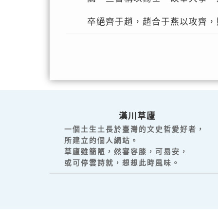
卒絕齊于趙，趙合于燕以攻齊，
漢川草廬
一個土生土長於臺灣的文史哲愛好者，
所建立的個人網站。
草廬雖簡陋，然審容膝，可易安，
或可停雲詩就，想想此時風味。