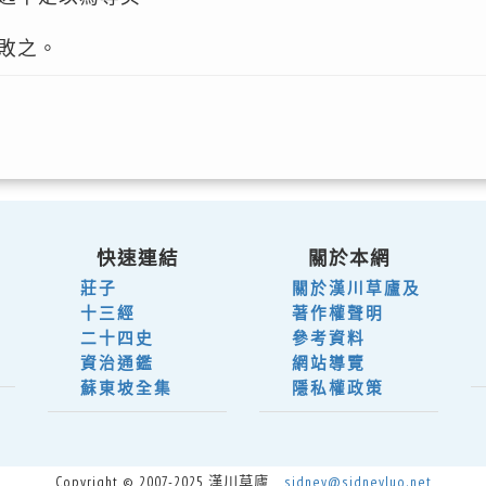
敗之。
快速連結
關於本網
莊子
關於漢川草廬及
十三經
著作權聲明
二十四史
參考資料
資治通鑑
網站導覽
蘇東坡全集
隱私權政策
Copyright © 2007-2025 漢川草廬
sidney@sidneyluo.net