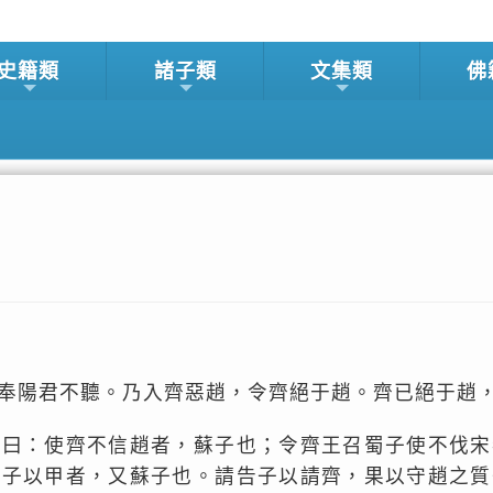
史籍類
諸子類
文集類
佛
奉陽君不聽。乃入齊惡趙，令齊絕于趙。齊已絕于趙
：使齊不信趙者，蘇子也；令齊王召蜀子使不伐宋
質子以甲者，又蘇子也。請告子以請齊，果以守趙之質