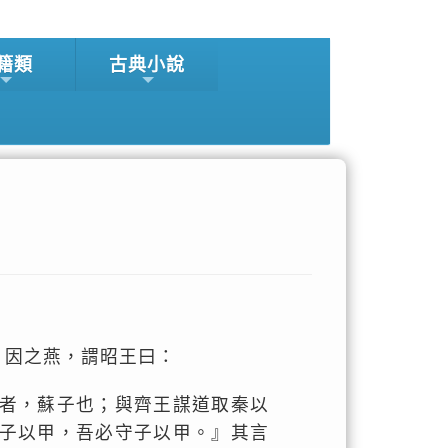
籍類
古典小說
，因之燕，謂昭王曰：
者，蘇子也；與齊王謀道取秦以
子以甲，吾必守子以甲。』其言