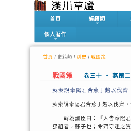
首頁
經籍類
個人著作
首頁
/ 史籍類 /
別史
/
戰國策
戰國策
卷三十 ‧ 燕策二
蘇秦說奉陽君合燕于趙以伐齊
蘇秦說奉陽君合燕于趙以伐齊，
韓為謂臣曰：『人告奉陽君曰
謀趙者，蘇子也；令齊守趙之