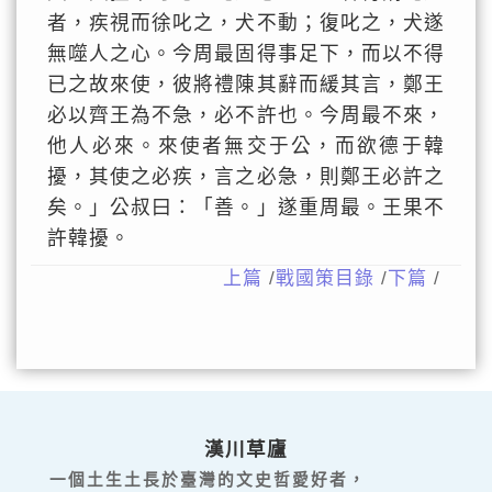
者，疾視而徐叱之，犬不動；復叱之，犬遂
無噬人之心。今周最固得事足下，而以不得
已之故來使，彼將禮陳其辭而緩其言，鄭王
必以齊王為不急，必不許也。今周最不來，
他人必來。來使者無交于公，而欲德于韓
擾，其使之必疾，言之必急，則鄭王必許之
矣。」公叔曰：「善。」遂重周最。王果不
許韓擾。
上篇
/
戰國策目錄
/
下篇
/
漢川草廬
一個土生土長於臺灣的文史哲愛好者，