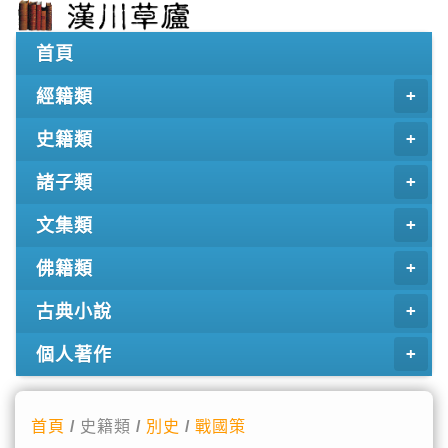
首頁
經籍類
史籍類
諸子類
文集類
佛籍類
古典小說
個人著作
首頁
/ 史籍類 /
別史
/
戰國策