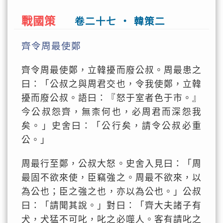
戰國策
卷二十七 ‧ 韓策二
齊令周最使鄭
齊令周最使鄭，立韓擾而廢公叔。周最患之
曰：「公叔之與周君交也，令我使鄭，立韓
擾而廢公叔。語曰：『怒于室者色于市。』
今公叔怨齊，無柰何也，必周君而深怨我
矣。」史舍曰：「公行矣，請令公叔必重
公。」
周最行至鄭，公叔大怒。史舍入見曰：「周
最固不欲來使，臣竊強之。周最不欲來，以
為公也；臣之強之也，亦以為公也。」公叔
曰：「請聞其說。」對曰：「齊大夫諸子有
犬，犬猛不可叱，叱之必噬人。客有請叱之