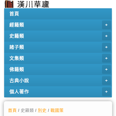
首頁
經籍類
史籍類
諸子類
文集類
佛籍類
古典小說
個人著作
首頁
/ 史籍類 /
別史
/
戰國策