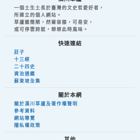
一個土生土長於臺灣的文史哲愛好者，
所建立的個人網站。
草廬雖簡陋，然審容膝，可易安，
或可停雲詩就，想想此時風味。
快速連結
莊子
十三經
二十四史
資治通鑑
蘇東坡全集
關於本網
關於漢川草廬及著作權聲明
參考資料
網站導覽
隱私權政策
其他