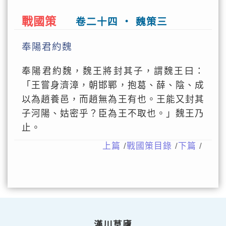
戰國策
卷二十四 ‧ 魏策三
奉陽君約魏
奉陽君約魏，魏王將封其子，謂魏王曰：
「王嘗身濟漳，朝邯鄲，抱葛、薛、陰、成
以為趙養邑，而趙無為王有也。王能又封其
子河陽、姑密乎？臣為王不取也。」魏王乃
止。
上篇
/
戰國策目錄
/
下篇
/
漢川草廬