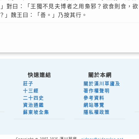
。」對曰：「王獨不見夫博者之用梟邪？欲食則食，欲
？」魏王曰：「善。」乃按其行。
快速連結
關於本網
莊子
關於漢川草廬及
十三經
著作權聲明
二十四史
參考資料
資治通鑑
網站導覽
蘇東坡全集
隱私權政策
Copyright © 2007-2025 漢川草廬
sidney@sidneyluo.net