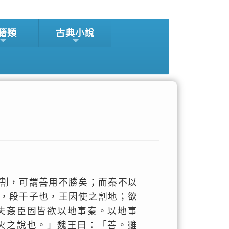
籍類
古典小說
割，可謂善用不勝矣；而秦不以
，段干子也，王因使之割地；欲
夫姦臣固皆欲以地事秦。以地事
火之說也。」魏王曰：「善。雖