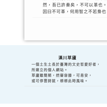
然，吾已許秦矣，不可以革也
因曰不可革，何用智之不若梟也
漢川草廬
一個土生土長於臺灣的文史哲愛好者，
所建立的個人網站。
草廬雖簡陋，然審容膝，可易安，
或可停雲詩就，想想此時風味。