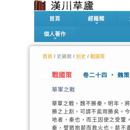
首頁
經籍類
個人著作
首頁
/ 史籍類 /
別史
/
戰國策
戰國策
卷二十四 ‧ 魏
華軍之戰
華軍之戰，魏不勝秦。明年，
勝之上割，可謂不能用勝矣。
地者，秦也，而王因使之受璽
秦，譬猶抱薪而救火也。薪不