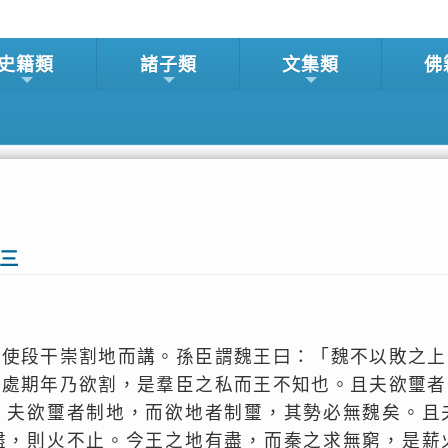
史籍類
諸子類
文集類
佛
策三
將使段干崇割地而講。孫臣謂魏王曰：「魏不以敗之上
今處期年乃欲割，是羣臣之私而王不知也。且夫欲璽者
。夫欲璽者制地，而欲地者制璽，其勢必無魏矣。且
盡，則火不止。今王之地有盡，而秦之求無窮，是薪