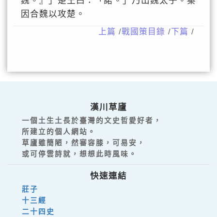
魏。』」楚王曰：「諾。」乃出魏太子。秦
因合魏以攻楚。
上篇
/
戰國策目錄
/
下篇
/
漢川草廬
一個土生土長於臺灣的文史哲愛好者，
所建立的個人網站。
草廬雖簡陋，然審容膝，可易安，
或可停雲詩就，想想此時風味。
快速連結
莊子
十三經
二十四史