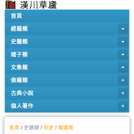
首頁
經籍類
史籍類
諸子類
文集類
佛籍類
古典小說
個人著作
首頁
/ 史籍類 /
別史
/
戰國策