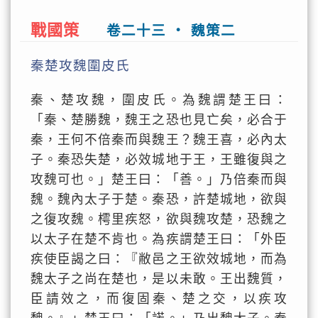
戰國策
卷二十三 ‧ 魏策二
秦楚攻魏圍皮氏
秦、楚攻魏，圍皮氏。為魏謂楚王曰：
「秦、楚勝魏，魏王之恐也見亡矣，必合于
秦，王何不倍秦而與魏王？魏王喜，必內太
子。秦恐失楚，必效城地于王，王雖復與之
攻魏可也。」楚王曰：「善。」乃倍秦而與
魏。魏內太子于楚。秦恐，許楚城地，欲與
之復攻魏。樗里疾怒，欲與魏攻楚，恐魏之
以太子在楚不肯也。為疾謂楚王曰：「外臣
疾使臣謁之曰：『敝邑之王欲效城地，而為
魏太子之尚在楚也，是以未敢。王出魏質，
臣請效之，而復固秦、楚之交，以疾攻