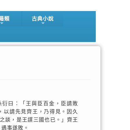
籍類
古典小說
孫衍曰：「王與臣百金，臣請敗
，以請先見齊王，乃得見。因久
之談，是王謀三國也已。」齊王
，遇事遂敗。