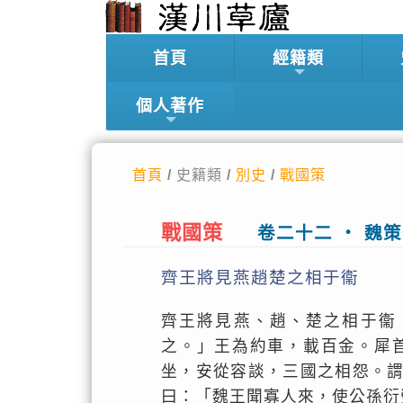
首頁
經籍類
個人著作
首頁
/ 史籍類 /
別史
/
戰國策
戰國策
卷二十二 ‧ 魏
齊王將見燕趙楚之相于衞
齊王將見燕、趙、楚之相于衞
之。」王為約車，載百金。犀
坐，安從容談，三國之相怨。
曰：「魏王聞寡人來，使公孫衍