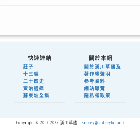
快速連結
關於本網
莊子
關於漢川草廬及
十三經
著作權聲明
二十四史
參考資料
資治通鑑
網站導覽
蘇東坡全集
隱私權政策
Copyright © 2007-2025 漢川草廬
sidney@sidneyluo.net