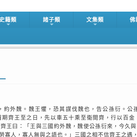
史籍類
諸子類
文集類
佛
策一
，約外魏。魏王懼，恐其謀伐魏也，告公孫衍。公
首期齊王至之日，先以車五十乘至衞間齊，行以百金
謂齊王曰：「王與三國約外魏，魏使公孫衍來，今久與
勞寡人，寡人無與之語也。」三國之相不信齊王之遇