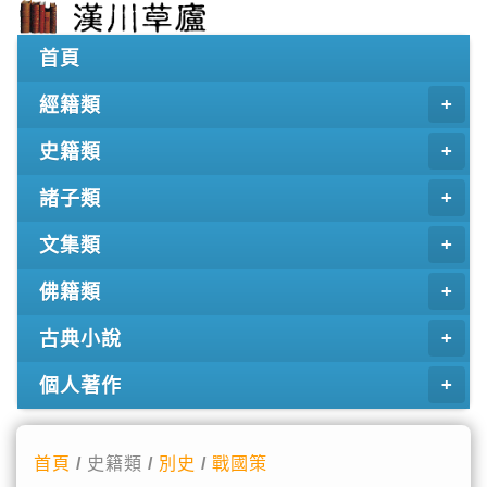
首頁
經籍類
史籍類
諸子類
文集類
佛籍類
古典小說
個人著作
首頁
/ 史籍類 /
別史
/
戰國策