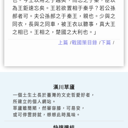
也。今王以用之于越矣，而忘之于秦，臣以
為王鉅速忘矣。王若欲置相于秦乎？若公孫
郝者可。夫公孫郝之于秦王，親也。少與之
同衣，長與之同車，被王衣以聽事，真大王
之相已。王相之，楚國之大利也。」
上篇
/
戰國策目錄
/
下篇
/
漢川草廬
一個土生土長於臺灣的文史哲愛好者，
所建立的個人網站。
草廬雖簡陋，然審容膝，可易安，
或可停雲詩就，想想此時風味。
快速連結