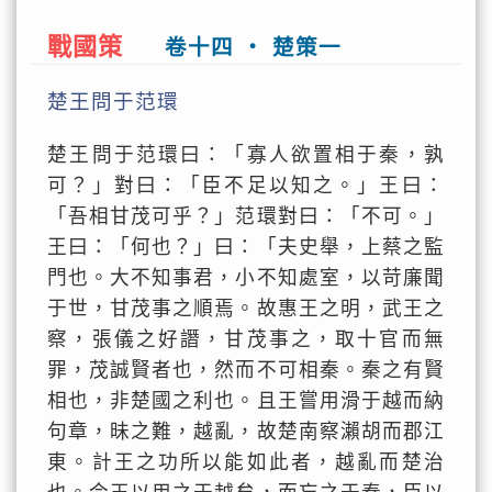
戰國策
卷十四 ‧ 楚策一
楚王問于范環
楚王問于范環曰：「寡人欲置相于秦，孰
可？」對曰：「臣不足以知之。」王曰：
「吾相甘茂可乎？」范環對曰：「不可。」
王曰：「何也？」曰：「夫史舉，上蔡之監
門也。大不知事君，小不知處室，以苛廉聞
于世，甘茂事之順焉。故惠王之明，武王之
察，張儀之好譖，甘茂事之，取十官而無
罪，茂誠賢者也，然而不可相秦。秦之有賢
相也，非楚國之利也。且王嘗用滑于越而納
句章，昧之難，越亂，故楚南察瀨胡而郡江
東。計王之功所以能如此者，越亂而楚治