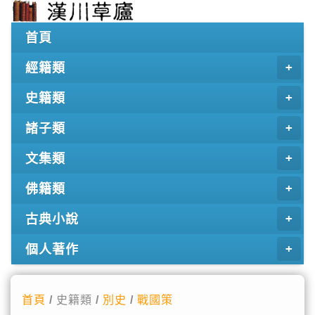
首頁
經籍類
史籍類
諸子類
文集類
佛籍類
古典小說
個人著作
首頁
/ 史籍類 /
別史
/
戰國策