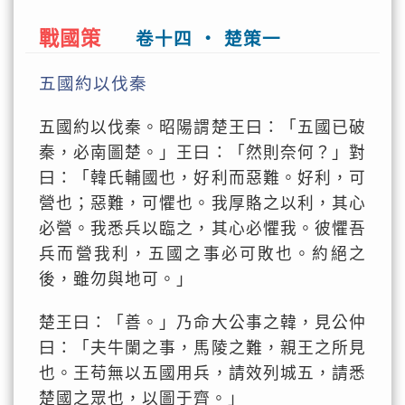
戰國策
卷十四 ‧ 楚策一
五國約以伐秦
五國約以伐秦。昭陽謂楚王曰：「五國已破
秦，必南圖楚。」王曰：「然則奈何？」對
曰：「韓氏輔國也，好利而惡難。好利，可
營也；惡難，可懼也。我厚賂之以利，其心
必營。我悉兵以臨之，其心必懼我。彼懼吾
兵而營我利，五國之事必可敗也。約絕之
後，雖勿與地可。」
楚王曰：「善。」乃命大公事之韓，見公仲
曰：「夫牛闌之事，馬陵之難，親王之所見
也。王苟無以五國用兵，請效列城五，請悉
楚國之眾也，以圖于齊。」