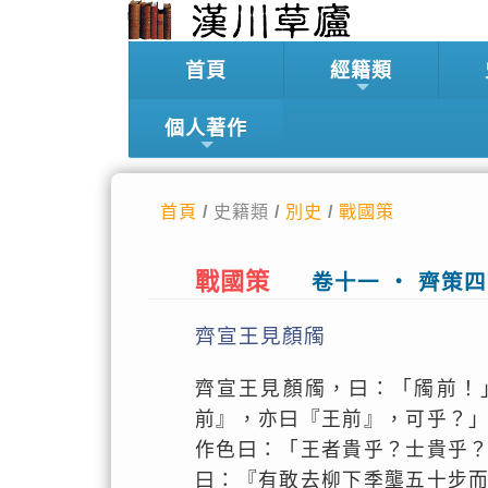
首頁
經籍類
個人著作
首頁
/ 史籍類 /
別史
/
戰國策
戰國策
卷十一 ‧ 齊策四
齊宣王見顏斶
齊宣王見顏斶，曰：「斶前！
前』，亦曰『王前』，可乎？
作色曰：「王者貴乎？士貴乎
曰：『有敢去柳下季壟五十步