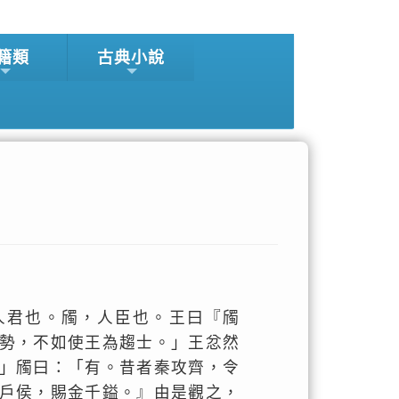
籍類
古典小說
人君也。斶，人臣也。王曰『斶
勢，不如使王為趨士。」王忿然
」斶曰：「有。昔者秦攻齊，令
戶侯，賜金千鎰。』由是觀之，