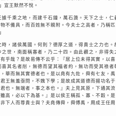
」宣王默然不悅。
王據千乘之地，而建千石鐘，萬石簴。天下之士，仁
萬物不備具，而百姓無不親附。今夫士之高者，乃稱匹
」
之時，諸侯萬國。何則？德厚之道，得貴士之力也。
今之世，南面稱寡者，乃二十四。由此觀之，非得失
而有乎哉？是故易傳不云乎：『居上位未得其實，以喜
而喜其名者削，無德而望其福者約，無功而受其祿者
名，華而無其實德者也。是以堯有九佐，舜有七友，禹
以君王無羞亟問，不媿下學；是故成其道德而揚功名于
之君也。無端者，事之本也。』夫上見其原，下通其流
；雖高，必以下為基。』是以侯王稱孤、寡、不穀。是
豈非下人而尊貴士與？夫堯傳舜，舜傅禹，周成王任周