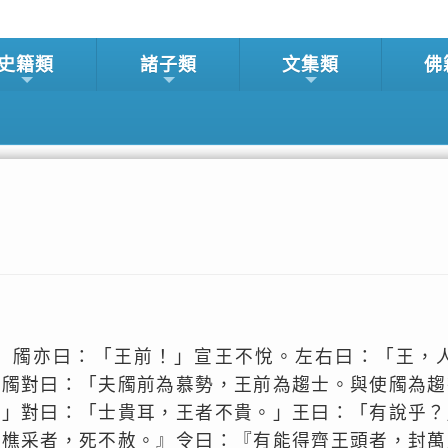
史籍類
諸子類
文集類
佛
」斶亦曰：「王前！」宣王不悅。左右曰：「王，
」斶對曰：「夫斶前為慕勢，王前為趨士。與使斶為趨
？」對曰：「士貴耳，王者不貴。」王曰：「有說乎？
而樵采者，死不赦。』令曰：『有能得齊王頭者，封萬