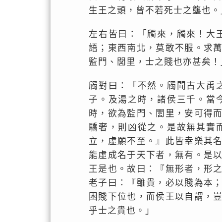
生王之頭，曾不若死士之壟也。
左右皆曰：「斶來，斶來！大
語；東西南北，莫敢不服。求
監門、閭里，士之賤也亦甚矣！
斶對曰：「不然。斶聞古大禹
子。及湯之時，諸侯三千。當
時，欲為監門、閭里，安可得
驕奢，則凶從之。是故無其實
立，虛願不至。』此皆幸樂其
能虛成名于天下者，無有。是
王是也。故曰：『無形者，形
老子曰：『雖貴，必以賤為本
困賤下位也，而侯王以自謂，
乎士之貴也。」