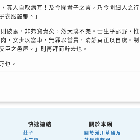
哉，寡人自取病耳！及今聞君子之言，乃今聞細人之行
子衣服麗都。」
制則破焉，非弗寶貴矣，然大璞不完。士生乎鄙野，推
當肉，安步以當車，無罪以當貴，清靜貞正以自虞。制
反臣之邑屋。」則再拜而辭去也。
辱也。
快速連結
關於本網
莊子
關於漢川草廬及