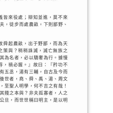
義皆來役處；辯知並進，莫不來
夫，徒步而處農畝，下則鄙野、
故舜起農畝，出于野鄙，而為天
之策與？稍稍誅滅，滅亡無族之
其為名者，必以驕奢為行。據慢
辱，禍必握。』故曰：『矜功不
有五丞，湯有三輔，自古及今而
後世者，堯、舜、禹、湯、周文
，至聖人明學，何不吉之有哉！
其賤之本與？非夫孤寡者，人之
公旦，而世世稱曰明主，是以明