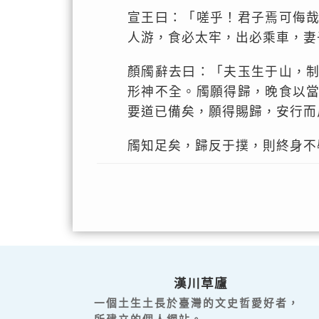
宣王曰：「嗟乎！君子焉可侮
人游，食必太牢，出必乘車，妻
顏斶辭去曰：「夫玉生于山，
形神不全。斶願得歸，晚食以
要道已備矣，願得賜歸，安行而
斶知足矣，歸反于撲，則終身不
漢川草廬
一個土生土長於臺灣的文史哲愛好者，