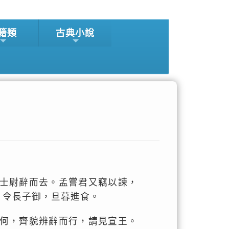
籍類
古典小說
士尉辭而去。孟嘗君又竊以諫，
，令長子御，旦暮進食。
何，齊貌辨辭而行，請見宣王。