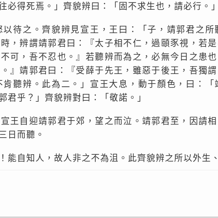
往必得死焉。」齊貌辨曰：「固不求生也，請必行。
怒以待之。齊貌辨見宣王，王曰：「子，靖郭君之所
之時，辨謂靖郭君曰：『太子相不仁，過頤豕視，若是
『不可，吾不忍也。』若聽辨而為之，必無今日之患也
之。』靖郭君曰：『受薛于先王，雖惡于後王，吾獨謂
不肯聽辨。此為二。」宣王大息，動于顏色，曰：「
郭君乎？」齊貌辨對曰：「敬諾。」
，宣王自迎靖郭君于郊，望之而泣。靖郭君至，因請相
三日而聽。
！能自知人，故人非之不為沮。此齊貌辨之所以外生