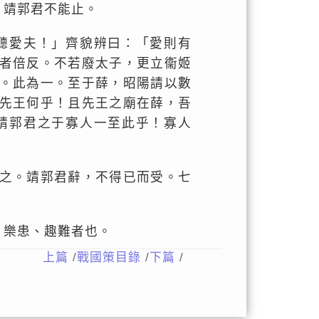
」靖郭君不能止。
聽愛夫！」齊貌辨曰：「愛則有
者倍反。不若廢太子，更立衞姬
。此為一。至于薛，昭陽請以數
先王何乎！且先王之廟在薛，吾
靖郭君之于寡人一至此乎！寡人
之。靖郭君辭，不得已而受。七
、樂患、趣難者也。
上篇
/
戰國策目錄
/
下篇
/