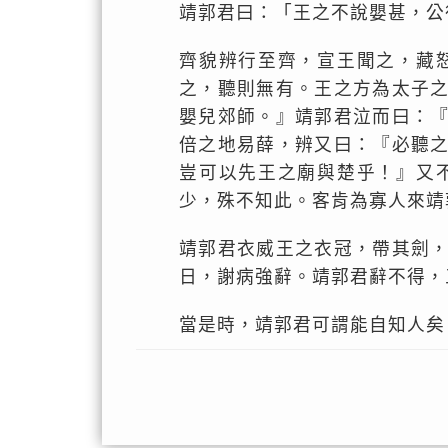
靖郭君曰：「王之不說嬰甚，公
齊貌辨行至齊，宣王聞之，藏
之，聽則無有。王之方為太子
嬰兒郊師。』靖郭君泣而曰：
倍之地易薛，辨又曰：『必聽
豈可以先王之廟與楚乎！』又
少，殊不知此。客肯為寡人來靖
靖郭君衣威王之衣冠，帶其劍
日，謝病強辭。靖郭君辭不得，
當是時，靖郭君可謂能自知人矣