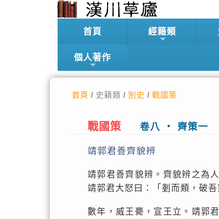
首頁
經籍類
個人著作
首頁
/ 史籍類 /
別史
/
戰國策
戰國策
卷八 ‧ 齊策一
靖郭君善齊貌辨
靖郭君善齊貌辨。齊貌辨之為
靖郭君大怒曰：「剗而類，破吾
數年，威王薨，宣王立。靖郭