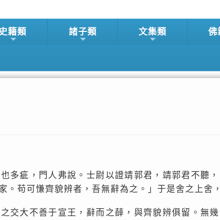
史籍類
諸子類
文集類
佛
人也多疵，門人弗說。士尉以證靖郭君，靖郭君不聽，
家。苟可慊齊貌辨者，吾無辭為之。」于是舍之上舍
君之交大不善于宣王，辭而之薛，與齊貌辨俱留。無幾