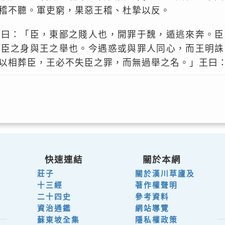
稽不聽。軍吏窮，果惡王稽、杜摯以反。
雎曰：「臣，東鄙之賤人也，開罪于魏，遁逃來奔。臣
聞臣之身與王之舉也。今遇惑或與罪人同心，而王明誅
以相葬臣，王必不失臣之罪，而無過舉之名。」王曰
快速連結
關於本網
莊子
關於漢川草廬及
十三經
著作權聲明
二十四史
參考資料
資治通鑑
網站導覽
蘇東坡全集
隱私權政策