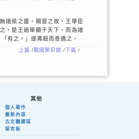
無諸侯之援，親習之故，王舉臣
之，是王過舉顯于天下，而為諸
：「有之。」遂弗殺而善遇之。
上篇
/
戰國策目錄
/
下篇
/
其他
個人著作
最新內容
古文翻譯區
留言板