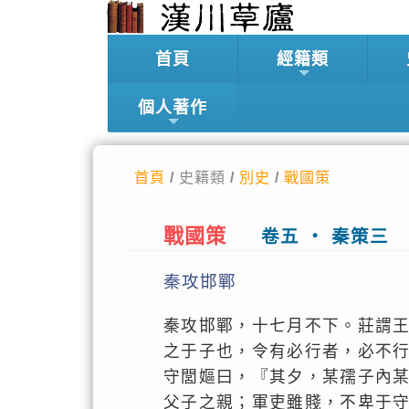
首頁
經籍類
個人著作
首頁
/ 史籍類 /
別史
/
戰國策
戰國策
卷五 ‧ 秦策三
秦攻邯鄲
秦攻邯鄲，十七月不下。莊謂
之于子也，令有必行者，必不
守閭嫗曰，『其夕，某孺子內
父子之親；軍吏雖賤，不卑于