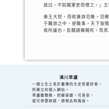
故曰，不如賜軍吏而禮之。」王
秦王大怒，而欲兼誅范雎。范
于羈旅之中，使職事，天下皆
侯所議也。臣願請藥賜死，而恩
漢川草廬
一個土生土長於臺灣的文史哲愛好者，
所建立的個人網站。
草廬雖簡陋，然審容膝，可易安，
或可停雲詩就，想想此時風味。