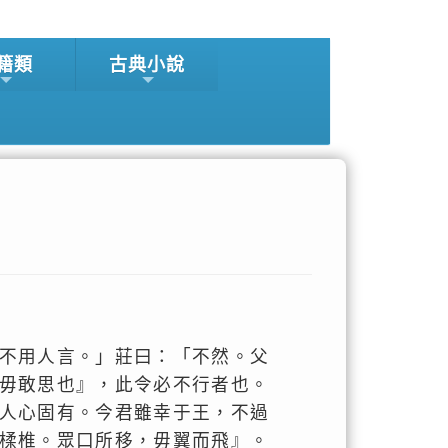
籍類
古典小說
不用人言。」莊曰：「不然。父
毋敢思也』，此令必不行者也。
人心固有。今君雖幸于王，不過
楺椎。眾口所移，毋翼而飛』。