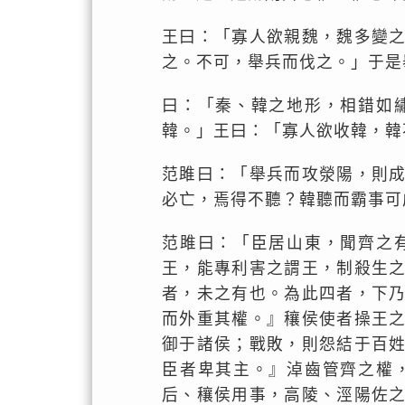
王曰：「寡人欲親魏，魏多變
之。不可，舉兵而伐之。」于是
曰：「秦、韓之地形，相錯如
韓。」王曰：「寡人欲收韓，韓
范雎曰：「舉兵而攻滎陽，則
必亡，焉得不聽？韓聽而霸事可
范雎曰：「臣居山東，聞齊之
王，能專利害之謂王，制殺生
者，未之有也。為此四者，下
而外重其權。』穰侯使者操王
御于諸侯；戰敗，則怨結于百
臣者卑其主。』淖齒管齊之權
后、穰侯用事，高陵、涇陽佐