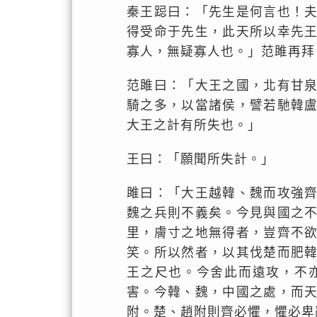
秦王跽曰：「先生是何言也！
得受命于先生，此天所以幸先
寡人，無疑寡人也。」范雎再拜
范雎曰：「大王之國，北有甘
騎之多，以當諸侯，譬若馳韓
大王之計有所失也。」
王曰：「願聞所失計。」
雎曰：「大王越韓、魏而攻強
魏之兵則不義矣。今見與國之
里，膚寸之地無得者，豈齊不
笑。所以然者，以其伐楚而肥
王之尺也。今舍此而遠攻，不
害。今韓、魏，中國之處，而
附。楚、趙附則齊必懼，懼必卑