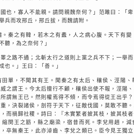
之國也，寡人不能親。請問親魏奈何？」范雎曰：「卑
舉兵而攻邢丘，邢丘拔，而魏請附。
繡。秦之有韓，若木之有蠹，人之病心腹。天下有變
不聽，為之奈何？」
成睪之路不通；北斬太行之道則上黨之兵不下；一舉而
成也。」王曰：「善。」
有田單，不聞其有王。聞秦之有太后、穰侯、涇陽、
之威之謂王。今太后擅行不顧，穰侯出使不報，涇陽、
乃所謂無王已。然則權焉得不傾，而令焉得從王出乎？
之重，決裂諸侯，剖符于天下，征敵伐國，莫敢不聽。
姓，而禍歸社稷。詩曰：『木實繁者披其枝，披其枝者
，縮閔王之筋，縣之廟梁，宿昔而死。李兌用趙，減
之，卒無秦王，此亦淖齒、李兌之類已。臣今見王獨立