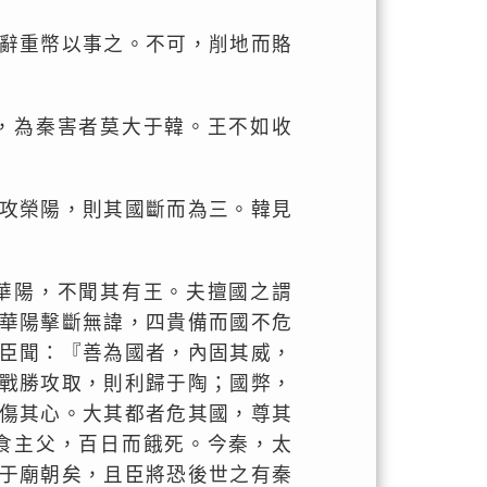
辭重幣以事之。不可，削地而賂
，為秦害者莫大于韓。王不如收
攻榮陽，則其國斷而為三。韓見
華陽，不聞其有王。夫擅國之謂
華陽擊斷無諱，四貴備而國不危
臣聞：『善為國者，內固其威，
戰勝攻取，則利歸于陶；國弊，
傷其心。大其都者危其國，尊其
食主父，百日而餓死。今秦，太
于廟朝矣，且臣將恐後世之有秦