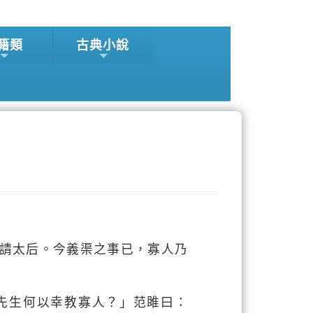
籍類
古典小說
請太后。今義渠之事已，寡人乃
先生何以幸教寡人？」范雎曰：