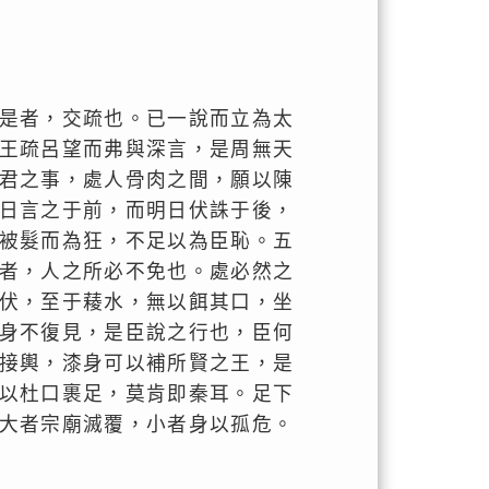
是者，交疏也。已一說而立為太
王疏呂望而弗與深言，是周無天
君之事，處人骨肉之間，願以陳
日言之于前，而明日伏誅于後，
被髮而為狂，不足以為臣恥。五
者，人之所必不免也。處必然之
伏，至于薐水，無以餌其口，坐
身不復見，是臣說之行也，臣何
接輿，漆身可以補所賢之王，是
以杜口裹足，莫肯即秦耳。足下
大者宗廟滅覆，小者身以孤危。