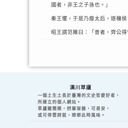
國者，非王之子孫也。」
秦王懼，于是乃廢太后，逐穰侯
昭王謂范雎曰：「昔者，齊公得
漢川草廬
一個土生土長於臺灣的文史哲愛好者，
所建立的個人網站。
草廬雖簡陋，然審容膝，可易安，
或可停雲詩就，想想此時風味。