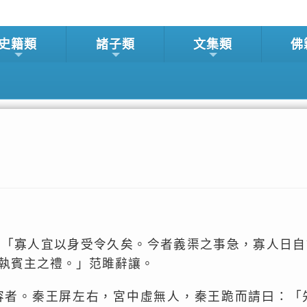
史籍類
諸子類
文集類
佛
：「寡人宜以身受令久矣。今者義渠之事急，寡人日自
執賓主之禮。」范雎辭讓。
容者。秦王屏左右，宮中虛無人，秦王跪而請曰：「