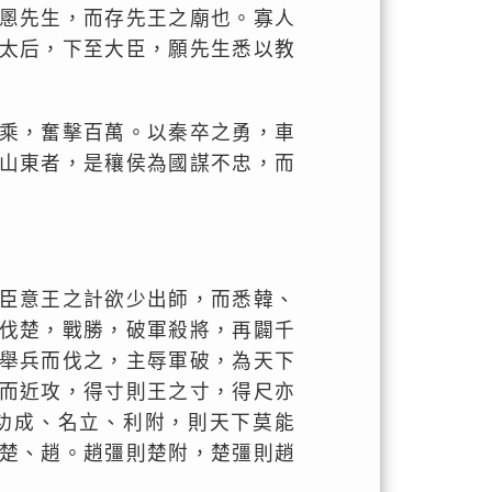
慁先生，而存先王之廟也。寡人
太后，下至大臣，願先生悉以教
乘，奮擊百萬。以秦卒之勇，車
山東者，是穰侯為國謀不忠，而
臣意王之計欲少出師，而悉韓、
伐楚，戰勝，破軍殺將，再闢千
舉兵而伐之，主辱軍破，為天下
而近攻，得寸則王之寸，得尺亦
功成、名立、利附，則天下莫能
楚、趙。趙彊則楚附，楚彊則趙