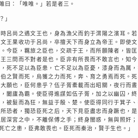
雎曰：「唯唯。」若是者三。
？」
始時呂尚之遇文王也，身為漁父而釣于渭陽之濱耳。若
故文王果收功于呂尚，卒擅天下而身立為帝王。即使文
也。今臣，羈旅之臣也，交疏于王，而所願陳者，皆匡
以王三問而不對者是也。臣非有所畏而不敢言也，知今
言，死不足以為臣患，亡不足以為臣憂，漆身而為厲，
五伯之賢而死，烏獲之力而死，奔、育之勇焉而死。死
所大願也，臣何患乎？伍子胥橐載而出昭關，夜行而晝
國，闔廬為霸。使臣得進謀如伍子胥，加之以幽囚，終
厲，被髮而為狂，無益于殷、楚。使臣得同行于箕子、
之所恐者，獨恐臣死之后，天下見臣盡忠而身蹶也，是
；居深宮之中，不離保傅之手；終身闇惑，無與照奸；
死亡之患，臣弗敢畏也。臣死而秦治，賢于生也。」