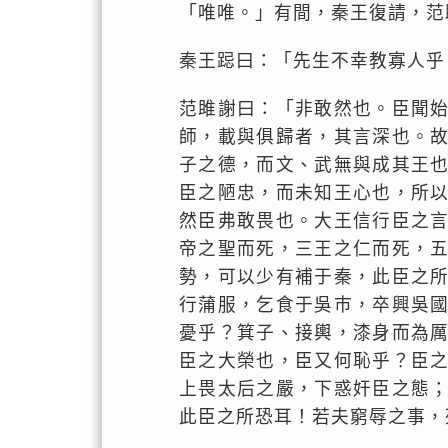
「唯唯。」有間，秦王復請，范
秦王跽曰：「先生不幸教寡人乎
范雎謝曰：「非敢然也。臣聞
師，載與俱歸者，其言深也。
子之德，而文、武無與成其王
臣之陋忠，而未知王心也，所
然臣弗敢畏也。大王信行臣之
帝之聖而死，三王之仁而死，
勢，可以少有補于秦，此臣之
行蒲服，乞食于吳巿，卒興吳
憂乎？箕子、接輿，漆身而為
臣之大榮也，臣又何恥乎？臣
上畏太后之嚴，下惑奸臣之態
此臣之所恐耳！若夫窮辱之事，