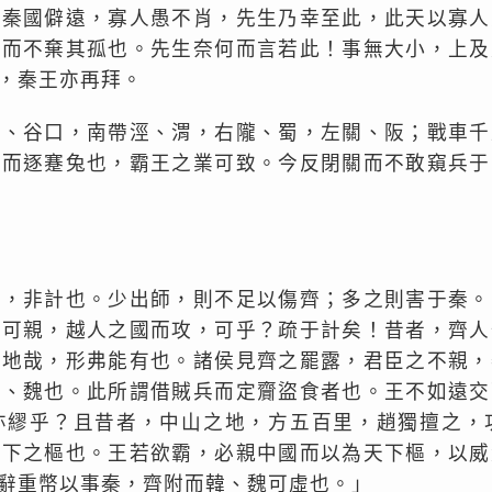
夫秦國僻遠，寡人愚不肖，先生乃幸至此，此天以寡人
王而不棄其孤也。先生奈何而言若此！事無大小，上及
，秦王亦再拜。
泉、谷口，南帶涇、渭，右隴、蜀，左關、阪；戰車千
盧而逐蹇兔也，霸王之業可致。今反閉關而不敢窺兵于
齊，非計也。少出師，則不足以傷齊；多之則害于秦。
不可親，越人之國而攻，可乎？疏于計矣！昔者，齊人
欲地哉，形弗能有也。諸侯見齊之罷露，君臣之不親，
韓、魏也。此所謂借賊兵而定齎盜食者也。王不如遠交
亦繆乎？且昔者，中山之地，方五百里，趙獨擅之，
天下之樞也。王若欲霸，必親中國而以為天下樞，以威
辭重幣以事秦，齊附而韓、魏可虛也。」