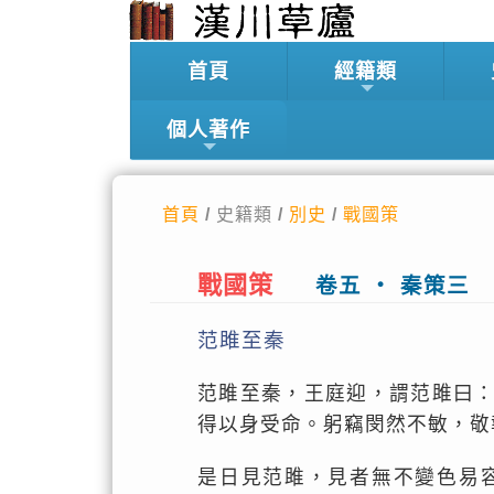
首頁
經籍類
個人著作
首頁
/ 史籍類 /
別史
/
戰國策
戰國策
卷五 ‧ 秦策三
范雎至秦
范雎至秦，王庭迎，謂范雎曰
得以身受命。躬竊閔然不敏，敬
是日見范雎，見者無不變色易