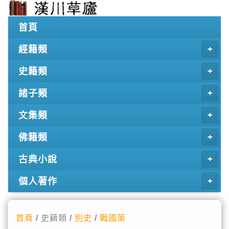
首頁
經籍類
史籍類
諸子類
文集類
佛籍類
古典小說
個人著作
首頁
/ 史籍類 /
別史
/
戰國策