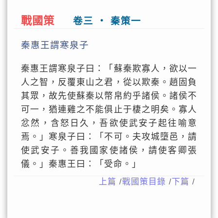
戰國策
卷三 ‧ 秦策一
秦惠王謂寒泉子
秦惠王謂寒泉子曰：「蘇秦欺寡人，欲以一
人之智，反覆東山之君，從以欺秦。趙固負
其眾，故先使蘇秦以幣帛約乎諸侯。諸侯不
可一，猶連雞之不能俱止于棲之明矣。寡人
忿然，含怒日久，吾欲使武安子起往喻意
焉。」寒泉子曰：「不可。夫攻城墮邑，請
使武安子。善我國家使諸侯，請使客卿張
儀。」秦惠王曰：「受命。」
上篇
/
戰國策目錄
/
下篇
/