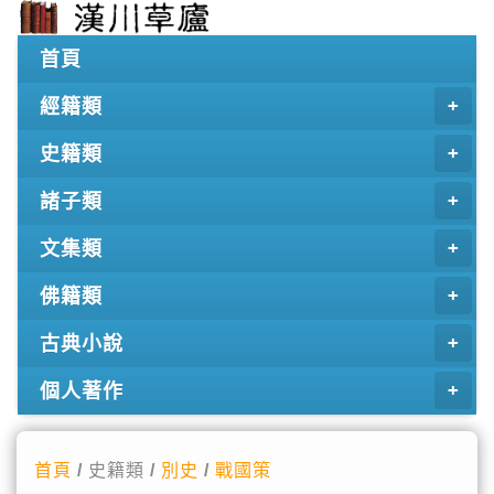
首頁
經籍類
史籍類
諸子類
文集類
佛籍類
古典小說
個人著作
首頁
/ 史籍類 /
別史
/
戰國策