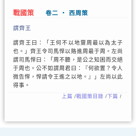
戰國策
卷二 ‧ 西周策
謂齊王
謂齊王曰：「王何不以地齎周最以為太子
也。」齊王令司馬悍以賂進周最于周。左尚
謂司馬悍曰：「周不聽，是公之知困而交絕
于周也。公不如謂周君曰：『何欲置？令人
微告悍，悍請令王進之以地。』」左尚以此
得事。
上篇
/
戰國策目錄
/
下篇
/