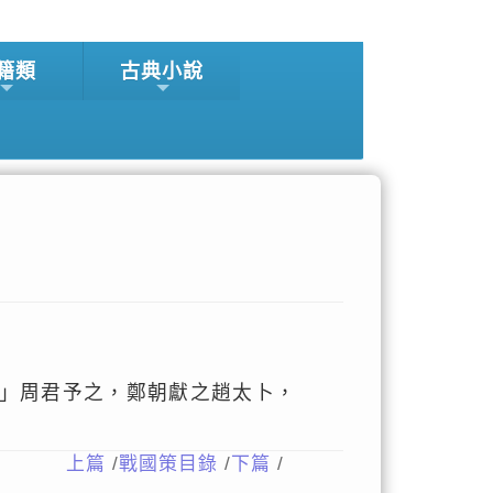
籍類
古典小說
」周君予之，鄭朝獻之趙太卜，
上篇
/
戰國策目錄
/
下篇
/