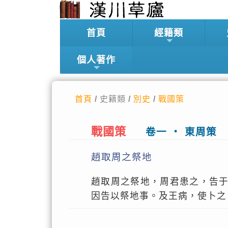
首頁
經籍類
個人著作
首頁
/ 史籍類 /
別史
/
戰國策
戰國策
卷一 ‧ 東周策
趙取周之祭地
趙取周之祭地，周君患之，告
因告以祭地事。及王病，使卜之