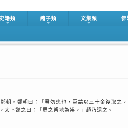
史籍類
諸子類
文集類
佛
于鄭朝。鄭朝曰：「君勿患也，臣請以三十金復取之。
。太卜譴之曰：「周之祭地為祟。」趙乃還之。