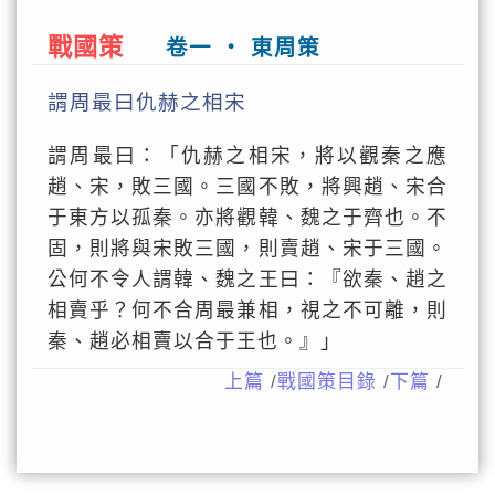
戰國策
卷一 ‧ 東周策
謂周最曰仇赫之相宋
謂周最曰：「仇赫之相宋，將以觀秦之應
趙、宋，敗三國。三國不敗，將興趙、宋合
于東方以孤秦。亦將觀韓、魏之于齊也。不
固，則將與宋敗三國，則賣趙、宋于三國。
公何不令人謂韓、魏之王曰：『欲秦、趙之
相賣乎？何不合周最兼相，視之不可離，則
秦、趙必相賣以合于王也。』」
上篇
/
戰國策目錄
/
下篇
/