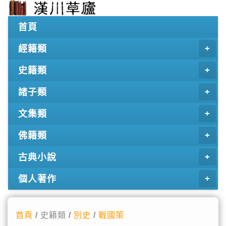
首頁
經籍類
史籍類
諸子類
文集類
佛籍類
古典小說
個人著作
首頁
/ 史籍類 /
別史
/
戰國策