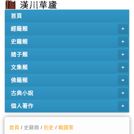
首頁
經籍類
史籍類
諸子類
文集類
佛籍類
古典小說
個人著作
首頁
/ 史籍類 /
別史
/
戰國策