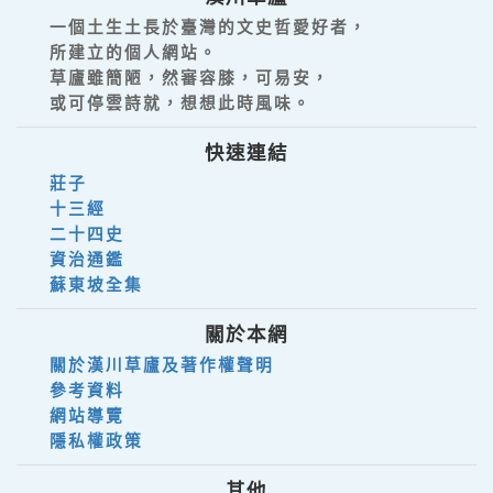
一個土生土長於臺灣的文史哲愛好者，
所建立的個人網站。
草廬雖簡陋，然審容膝，可易安，
或可停雲詩就，想想此時風味。
快速連結
莊子
十三經
二十四史
資治通鑑
蘇東坡全集
關於本網
關於漢川草廬及著作權聲明
參考資料
網站導覽
隱私權政策
其他