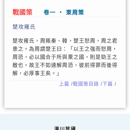
戰國策
卷一 ‧ 東周策
楚攻雍氏
楚攻雍氏，周粻秦、韓，楚王怒周，周之君
患之。為周謂楚王曰：「以王之強而怒周，
周恐，必以國合于所與粟之國，則是勁王之
敵也。故王不如速解周恐，彼前得罪而後得
解，必厚事王矣。」
上篇
/
戰國策目錄
/
下篇
/
漢川草廬