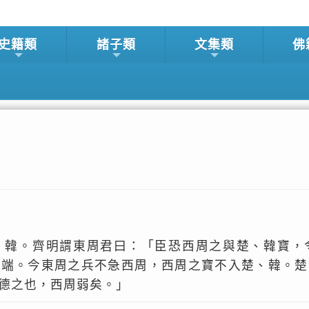
史籍類
諸子類
文集類
佛
、韓。齊明謂東周君曰：「臣恐西周之與楚、韓寶，
二端。今東周之兵不急西周，西周之寶不入楚、韓。楚
德之也，西周弱矣。」