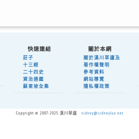
快速連結
關於本網
莊子
關於漢川草廬及
十三經
著作權聲明
二十四史
參考資料
資治通鑑
網站導覽
蘇東坡全集
隱私權政策
Copyright © 2007-2025 漢川草廬
sidney@sidneyluo.net