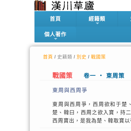
首頁
經籍類
個人著作
首頁
/ 史籍類 /
別史
/
戰國策
戰國策
卷一 ‧ 東周策
東周與西周爭
東周與西周爭，西周欲和于楚
楚、韓曰，西周之欲入寶，持
西周寶出，是我為楚、韓取寶以