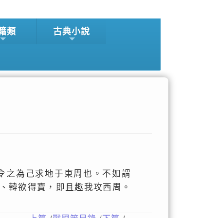
籍類
古典小說
令之為己求地于東周也。不如謂
、韓欲得寶，即且趣我攻西周。