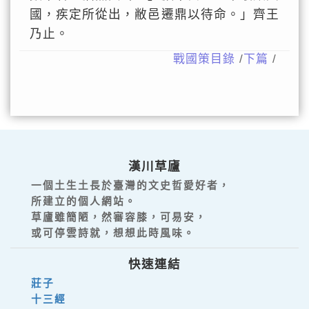
國，疾定所從出，敝邑遷鼎以待命。」齊王
乃止。
戰國策目錄
/
下篇
/
漢川草廬
一個土生土長於臺灣的文史哲愛好者，
所建立的個人網站。
草廬雖簡陋，然審容膝，可易安，
或可停雲詩就，想想此時風味。
快速連結
莊子
十三經