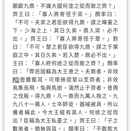
願獻九鼎，不識大國何塗之從而致之齊？」
齊王曰：「寡人將寄徑于梁。」顏率曰：
「不可。夫梁之君臣欲得九鼎，謀之暉臺之
下，少海之上，其日久矣。鼎入梁，必不
出。」齊王曰：「寡人將寄徑于楚。」對
曰：「不可。楚之君臣欲得九鼎，謀之于葉
庭之中，其日久矣。若入楚，鼎必不出。」
王曰：「寡人終何途之從而致之齊？」顏率
曰：「弊邑固竊為大王患之。夫鼎者，非效
壺醬甀耳，可懷挾提挈以至齊者；非效
鳥集烏飛，兔興馬逝，漓然止于齊者。昔周
之伐殷，得九鼎，凡一鼎而九萬人挽之，九
九八十一萬人，士卒師徒，器械被具，所以
備者稱此。今大王縱有其人，何途之從而
出？臣竊為大王私憂之。」齊王曰：「子之
數來者，猶無與耳。」顏率曰：「不敢欺大