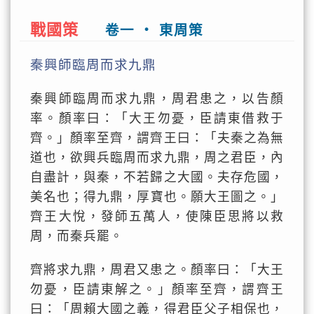
戰國策
卷一 ‧ 東周策
秦興師臨周而求九鼎
秦興師臨周而求九鼎，周君患之，以告顏
率。顏率曰：「大王勿憂，臣請東借救于
齊。」顏率至齊，謂齊王曰：「夫秦之為無
道也，欲興兵臨周而求九鼎，周之君臣，內
自盡計，與秦，不若歸之大國。夫存危國，
美名也；得九鼎，厚寶也。願大王圖之。」
齊王大悅，發師五萬人，使陳臣思將以救
周，而秦兵罷。
齊將求九鼎，周君又患之。顏率曰：「大王
勿憂，臣請東解之。」顏率至齊，謂齊王
曰：「周賴大國之義，得君臣父子相保也，