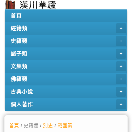
首頁
經籍類
史籍類
諸子類
文集類
佛籍類
古典小說
個人著作
首頁
/ 史籍類 /
別史
/
戰國策