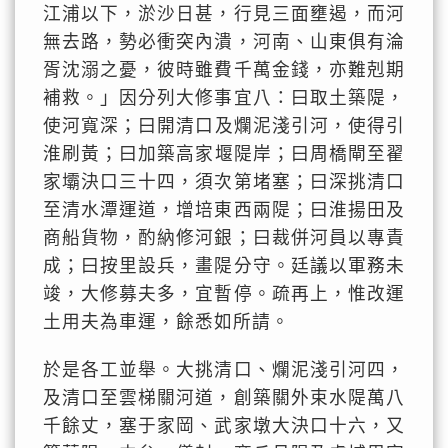
江浦以下，淤沙日甚，行見三面壅遏，而河
無去路，勢必衝突內潰，河南、山東俱有淪
胥沈溺之憂，彼時雖費千萬金錢，亦難剋期
補救。」因分列大修事宜八：曰取土築隄，
使河寬深；曰開清口及爛泥淺引河，使得引
淮刷黃；曰加築高家堰隄岸；曰周橋閘至翟
家壩決口三十四，須次第堵塞；曰深挑清口
至清水潭運道，增培東西兩隄；曰淮揚田及
商船貨物，酌納修河銀；曰裁併河員以專責
成；曰按里設兵，畫隄分守。廷議以軍務未
竣，大修募夫多，宜暫停。疏再上，惟改運
土用夫為車運，餘悉如所請。
於是各工並舉。大挑清口、爛泥淺引河四，
及清口至雲梯關河道，創築關外束水隄萬八
千餘丈，塞于家岡、武家墩大決口十六，又