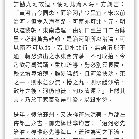
請勘九河故道，使河北流入海。方興言：
「黃河古今同患，而治河古今異宜。宋以前
治河，但令入海有路，可南亦可北。元、明
以迄我朝，東南漕運，由清口至董口二百餘
里，必藉黃為轉輸，是治河即所以治漕，可
以南不可以北。若順水北行，無論漕運不
通，轉恐決出之水東西奔蕩，不可收拾。今
乃欲尋禹舊蹟，重加疏導，勢必別築長隄，
較之增卑培薄，難易曉然。且河流挾沙，束
之一，則水急沙流，播之九，則水緩沙積，
數年之後，河仍他徙，何以濟運？」上然其
言，乃於丁家寨鑿渠引流，以殺水勢。
是年，復決邳州，又決祥符朱源寨。戶部左
侍郎王永吉、御史楊世學均言：「治河必先
治淮，導淮必先導海口，蓋淮為河之下流，