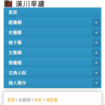
首頁
經籍類
史籍類
諸子類
文集類
佛籍類
古典小說
個人著作
首頁
/ 史籍類 /
別史
/
清史稿