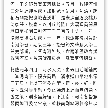
河，田文鏡兼署東河總督。五月，敕建河州
口外河源神廟成，加封號。是月，河清，起
積石關訖撒喇城查漢斯。是歲決宿遷及桃源
沈家莊，旋塞。以封丘荊隆口大溜頂衝開黑
堈口至柳園口引河三千三百五十丈。十年，
增修高堰石隄成。十一年，揀派部院司員赴
南河學習，期以三年。授曾筠文華殿大學士
兼吏部尚書，督南河如故，命兩淮鹽政高斌
就習河務。曾筠旋遭母憂，斌署南河總督。
乾隆元年四月，河水大漲，由碭山毛城鋪閘
口洶湧南下，隄多衝塌，潘家道口平地水深
三五尺。上以下流多在蕭、宿、靈、虹、睢
寧、五河等州縣，今止議濬上源而無疏通下
游之策，則水無歸宿，下江南、河南各督撫
暨兩總河委勘會議，並移南副總河駐徐州以