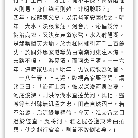
行。」上曰：「如此，何不早陳？爾排陷他
人則易，身任總河則難，非明驗耶？」三十
四年，成龍遭父憂，以漕督董安國代之。明
年，大水，決張家莊，河會丹、沁偪滎澤，
徙治高埠。又決安東童家營，水入射陽湖。
是歲築攔黃大壩，於雲梯關挑引河千二百餘
丈，於關外馬家港導黃由南潮河東注入海。
去路不暢，上游易潰，而河患日亟。三十六
年，決時家馬頭。明年，仍以成龍為河督。
三十八年春，上南巡，臨視高家堰等隄，謂
諸臣曰：「治河上策，惟以深浚河身為要。
河底浚深，則洪澤湖水直達黃河，興化、鹽
城等七州縣無汎濫之患，田產自然涸出。若
不治源，治流終無裨益。今黃、淮交會之口
過於徑直，應將河、淮之隄各迤東灣曲拓
築，使之斜行會流，則黃不致倒灌矣。」