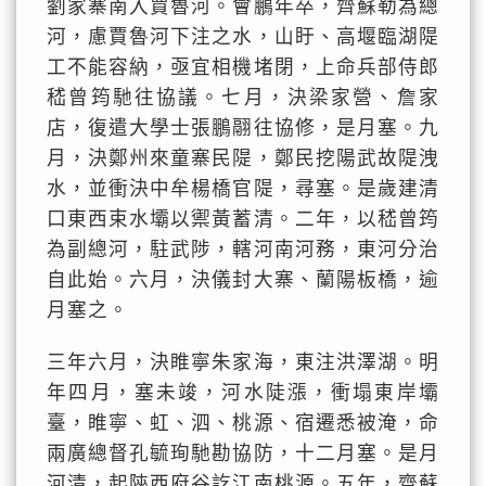
劉家寨南入賈魯河。會鵬年卒，齊蘇勒為總
河，慮賈魯河下注之水，山盱、高堰臨湖隄
工不能容納，亟宜相機堵閉，上命兵部侍郎
嵇曾筠馳往協議。七月，決梁家營、詹家
店，復遣大學士張鵬翮往協修，是月塞。九
月，決鄭州來童寨民隄，鄭民挖陽武故隄洩
水，並衝決中牟楊橋官隄，尋塞。是歲建清
口東西束水壩以禦黃蓄清。二年，以嵇曾筠
為副總河，駐武陟，轄河南河務，東河分治
自此始。六月，決儀封大寨、蘭陽板橋，逾
月塞之。
三年六月，決睢寧朱家海，東注洪澤湖。明
年四月，塞未竣，河水陡漲，衝塌東岸壩
臺，睢寧、虹、泗、桃源、宿遷悉被淹，命
兩廣總督孔毓珣馳勘協防，十二月塞。是月
河清，起陝西府谷訖江南桃源。五年，齊蘇