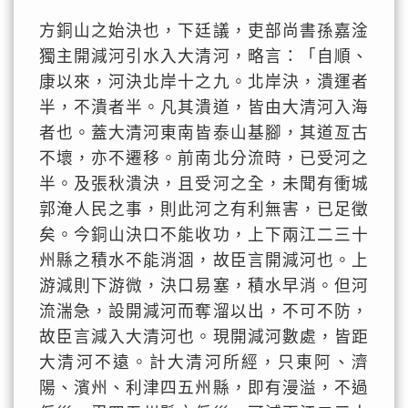
方銅山之始決也，下廷議，吏部尚書孫嘉淦
獨主開減河引水入大清河，略言：「自順、
康以來，河決北岸十之九。北岸決，潰運者
半，不潰者半。凡其潰道，皆由大清河入海
者也。蓋大清河東南皆泰山基腳，其道亙古
不壞，亦不遷移。前南北分流時，已受河之
半。及張秋潰決，且受河之全，未聞有衝城
郭淹人民之事，則此河之有利無害，已足徵
矣。今銅山決口不能收功，上下兩江二三十
州縣之積水不能消涸，故臣言開減河也。上
游減則下游微，決口易塞，積水早消。但河
流湍急，設開減河而奪溜以出，不可不防，
故臣言減入大清河也。現開減河數處，皆距
大清河不遠。計大清河所經，只東阿、濟
陽、濱州、利津四五州縣，即有漫溢，不過