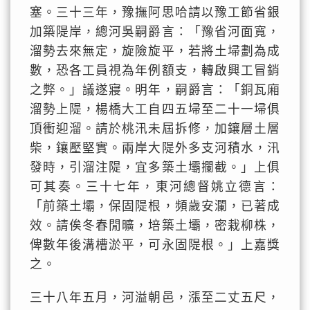
塞。三十三年，豫撫阿思哈請以豫工節省銀
加築隄岸，總河吳嗣爵言：「豫省河面寬，
溜勢去來無定，旋險旋平，若將土埽劃為成
數，恐各工員視為年例額支，轉啟興工冒銷
之弊。」議遂寢。明年，嗣爵言：「銅瓦廂
溜勢上隄，楊橋大工自四五埽至二十一埽俱
頂衝迎溜。請於桃汛未屆拆修，加鑲層土層
柴，鑲壓堅實。兩岸大隄外多支河積水，汛
發時，引溜注隄，宜多築土壩攔截。」上俱
可其奏。三十七年，東河總督姚立德言：
「前築土壩，保固隄根，頻歲安瀾，已著成
效。請俟冬春閒曠，培築土壩，密栽柳株，
俾數年後溝槽淤平，可永固隄根。」上嘉獎
之。
三十八年五月，河溢朝邑，漲至二丈五尺，