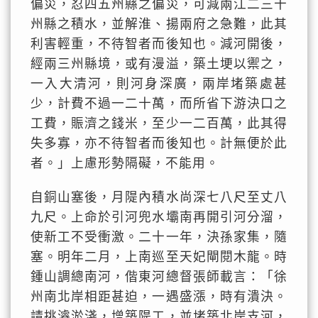
偏災，忍四五州縣之偏災，可減兩江二三十
州縣之積水，並解淮、揚兩府之急難，此其
利害輕重，不待智者而後知也。減河開後，
經兩三州縣境，或有漫溢，築土埂以禦之，
一入大清河，則河身深廣，兩岸堵築處甚
少，計費不過一二十萬，而所省下游決口之
工費，賑濟之錢米，至少一二百萬，此其得
失多寡，亦不待智者而後知也。計無便於此
者。」上慮形勢隔礙，不能用。
自銅山塞後，月隄內積水尚深七八尺至丈八
九尺。上命於引河兜水壩南再開引河分溜，
使新工不受衝激。二十一年，決孫家集，隨
塞。明年二月，上南巡至天妃閘閱木龍。時
鍾山調總南河，偕東河總督張師載言：「徐
州南北岸相距甚迫，一遇盛漲，時有潰決。
請挑濬淤淺，增築隄工，並堵築北岸支河，