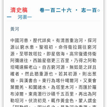
清史稿
卷一百二十六 ‧ 志一百○
一
河渠一
黃河
中國河患，歷代詳矣。有清首重治河，探河
源以窮水患。聖祖初，命侍衞拉錫往窮河
源，至鄂敦塔拉，即星宿海。高宗復遣侍衞
阿彌達往，西踰星宿更三百里，乃得之阿勒
坦噶達蘇老山。自古窮河源，無如是之詳且
確者。然此猶重源也。若其初源，則出葱
嶺，與漢書合。東行為喀什噶爾河，又東會
葉爾羌、和闐諸水，為塔里木河，而匯於羅
布淖爾。東南潛行沙磧千五百里，再出為阿
勒坦河。伏流初見，輒作黃金色，蒙人謂金