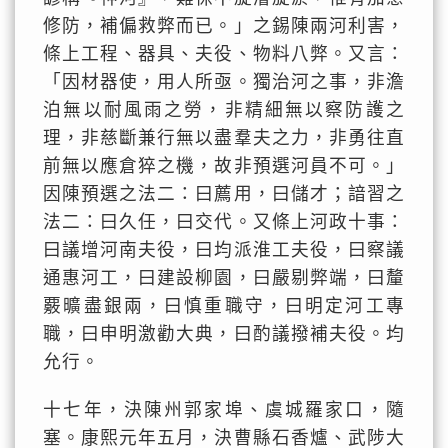
修防，補偏救弊而已。」之錫陳兩河利害，
條上工程、器具、夫役、物料八弊。又言：
「因材器使，用人所亟。獨治河之事，非澹
泊無以耐風雨之勞，非精細無以察防護之
理，非慈斷兼行無以盡羣夫之力，非勇往直
前無以應倉猝之機，故非預選河員不可。」
因陳預選之法二：曰薦用，曰儲才；諳習之
法二：曰久任，曰交代。又條上河政十事：
曰議增河南夫役，曰均派淮工夫役，曰察議
通惠河工，曰建設柳園，曰嚴剔弊端，曰釐
覈曠盡銀兩，曰慎重職守，曰明定河工專
職，曰申明激勸大典，曰酌議撥補夫役。均
允行。
十七年，決陳州郭家埠、虞城羅家口，隨
塞。康熙元年五月，決曹縣石香爐、武陟大