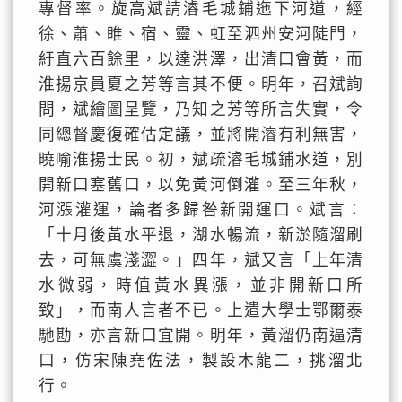
專督率。旋高斌請濬毛城鋪迤下河道，經
徐、蕭、睢、宿、靈、虹至泗州安河陡門，
紆直六百餘里，以達洪澤，出清口會黃，而
淮揚京員夏之芳等言其不便。明年，召斌詢
問，斌繪圖呈覽，乃知之芳等所言失實，令
同總督慶復確估定議，並將開濬有利無害，
曉喻淮揚士民。初，斌疏濬毛城鋪水道，別
開新口塞舊口，以免黃河倒灌。至三年秋，
河漲灌運，論者多歸咎新開運口。斌言：
「十月後黃水平退，湖水暢流，新淤隨溜刷
去，可無虞淺澀。」四年，斌又言「上年清
水微弱，時值黃水異漲，並非開新口所
致」，而南人言者不已。上遣大學士鄂爾泰
馳勘，亦言新口宜開。明年，黃溜仍南逼清
口，仿宋陳堯佐法，製設木龍二，挑溜北
行。