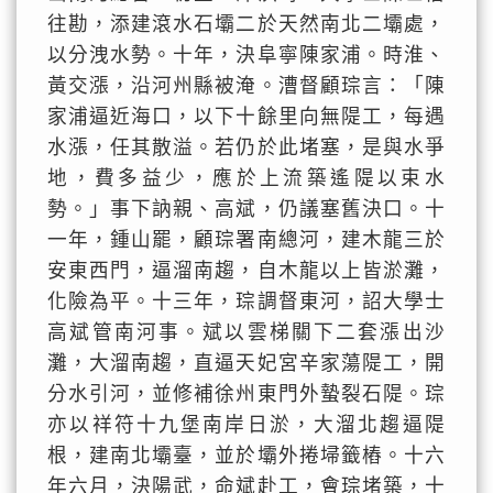
往勘，添建滾水石壩二於天然南北二壩處，
以分洩水勢。十年，決阜寧陳家浦。時淮、
黃交漲，沿河州縣被淹。漕督顧琮言：「陳
家浦逼近海口，以下十餘里向無隄工，每遇
水漲，任其散溢。若仍於此堵塞，是與水爭
地，費多益少，應於上流築遙隄以束水
勢。」事下訥親、高斌，仍議塞舊決口。十
一年，鍾山罷，顧琮署南總河，建木龍三於
安東西門，逼溜南趨，自木龍以上皆淤灘，
化險為平。十三年，琮調督東河，詔大學士
高斌管南河事。斌以雲梯關下二套漲出沙
灘，大溜南趨，直逼天妃宮辛家蕩隄工，開
分水引河，並修補徐州東門外蟄裂石隄。琮
亦以祥符十九堡南岸日淤，大溜北趨逼隄
根，建南北壩臺，並於壩外捲埽籤樁。十六
年六月，決陽武，命斌赴工，會琮堵築，十