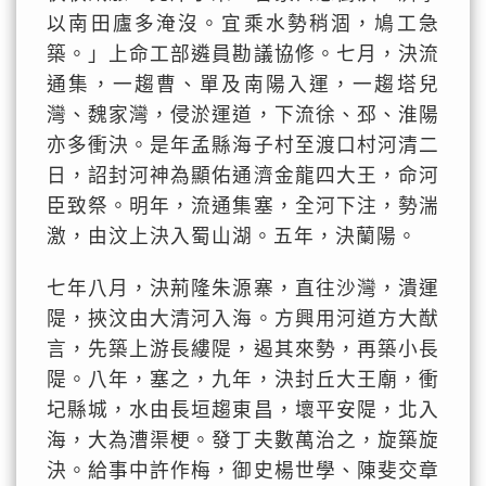
以南田廬多淹沒。宜乘水勢稍涸，鳩工急
築。」上命工部遴員勘議協修。七月，決流
通集，一趨曹、單及南陽入運，一趨塔兒
灣、魏家灣，侵淤運道，下流徐、邳、淮陽
亦多衝決。是年孟縣海子村至渡口村河清二
日，詔封河神為顯佑通濟金龍四大王，命河
臣致祭。明年，流通集塞，全河下注，勢湍
激，由汶上決入蜀山湖。五年，決蘭陽。
七年八月，決荊隆朱源寨，直往沙灣，潰運
隄，挾汶由大清河入海。方興用河道方大猷
言，先築上游長縷隄，遏其來勢，再築小長
隄。八年，塞之，九年，決封丘大王廟，衝
圮縣城，水由長垣趨東昌，壞平安隄，北入
海，大為漕渠梗。發丁夫數萬治之，旋築旋
決。給事中許作梅，御史楊世學、陳斐交章