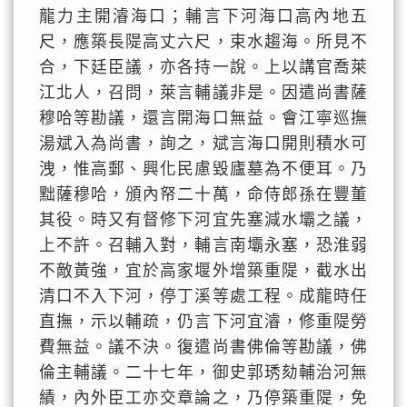
龍力主開濬海口；輔言下河海口高內地五
尺，應築長隄高丈六尺，束水趨海。所見不
合，下廷臣議，亦各持一說。上以講官喬萊
江北人，召問，萊言輔議非是。因遣尚書薩
穆哈等勘議，還言開海口無益。會江寧巡撫
湯斌入為尚書，詢之，斌言海口開則積水可
洩，惟高郵、興化民慮毀廬墓為不便耳。乃
黜薩穆哈，頒內帑二十萬，命侍郎孫在豐董
其役。時又有督修下河宜先塞減水壩之議，
上不許。召輔入對，輔言南壩永塞，恐淮弱
不敵黃強，宜於高家堰外增築重隄，截水出
清口不入下河，停丁溪等處工程。成龍時任
直撫，示以輔疏，仍言下河宜濬，修重隄勞
費無益。議不決。復遣尚書佛倫等勘議，佛
倫主輔議。二十七年，御史郭琇劾輔治河無
績，內外臣工亦交章論之，乃停築重隄，免