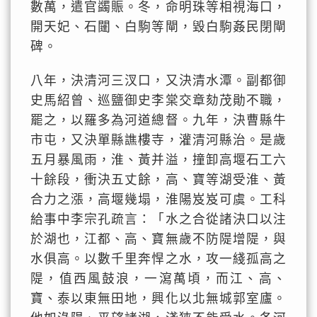
數萬，遣官蠲賑。冬，命明珠等相視海口，
開天妃、石闥、白駒等閘，毀白駒姦民閉閘
碑。
八年，決清河三汊口，又決清水潭。副都御
史馬紹曾、巡鹽御史李棠交章劾茂勛不職，
罷之，以羅多為河道總督。九年，決曹縣牛
市屯，又決單縣譙樓寺，灌清河縣治。是歲
五月暴風雨，淮、黃并溢，撞卸高堰石工六
十餘段，衝決五丈餘，高、寶等湖受淮、黃
合力之漲，高堰幾塌，淮陽岌岌可虞。工科
給事中李宗孔疏言：「水之合從諸決口以注
於湖也，江都、高、寶無歲不防隄增隄，與
水俱高。以數千里奔悍之水，攻一綫孤高之
隄，值西風鼓浪，一瀉萬頃，而江、高、
寶、泰以東無田地，興化以北無城郭室廬。