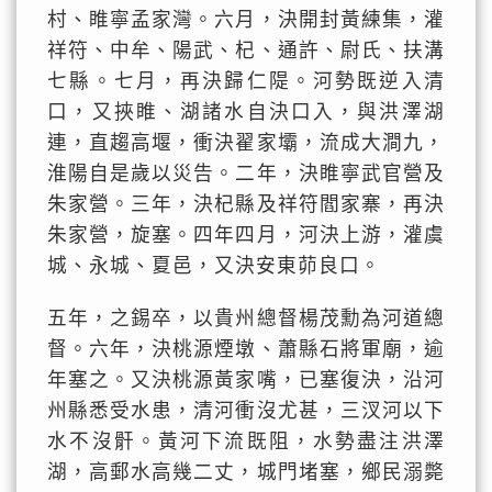
村、睢寧孟家灣。六月，決開封黃練集，灌
祥符、中牟、陽武、杞、通許、尉氏、扶溝
七縣。七月，再決歸仁隄。河勢既逆入清
口，又挾睢、湖諸水自決口入，與洪澤湖
連，直趨高堰，衝決翟家壩，流成大澗九，
淮陽自是歲以災告。二年，決睢寧武官營及
朱家營。三年，決杞縣及祥符閻家寨，再決
朱家營，旋塞。四年四月，河決上游，灌虞
城、永城、夏邑，又決安東茆良口。
五年，之錫卒，以貴州總督楊茂勳為河道總
督。六年，決桃源煙墩、蕭縣石將軍廟，逾
年塞之。又決桃源黃家嘴，已塞復決，沿河
州縣悉受水患，清河衝沒尤甚，三汊河以下
水不沒骭。黃河下流既阻，水勢盡注洪澤
湖，高郵水高幾二丈，城門堵塞，鄉民溺斃