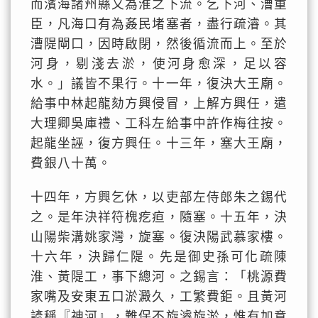
而濱海諸州縣又為淮之下流。乞下河、漕重
臣，凡海口有為姦民堵塞者，盡行疏濬。其
漕隄閘口，因時啟閉，然後循流而上。至於
河身，剔淺去淤，使河身愈深，足以容
水。」議皆不果行。十一年，復決大王廟。
給事中林起龍劾方興侵冒，上解方興任，遣
大理卿吳庫禮、工科左給事中許作梅往按。
起龍坐誣，復方興任。十三年，塞大王廟，
費銀八十萬。
十四年，方興乞休，以吏部左侍郎朱之錫代
之。是年決祥符槐疙疸，隨塞。十五年，決
山陽柴溝姚家灣，旋塞。復決陽武慕家樓。
十六年，決歸仁隄。先是御史孫可化疏陳
淮、黃隄工，事下總河。之錫言：「桃源費
家嘴及安東五口淤澱久，工繁費鉅。且黃河
諺稱『神河』，難保不旋濬旋淤，惟有加意