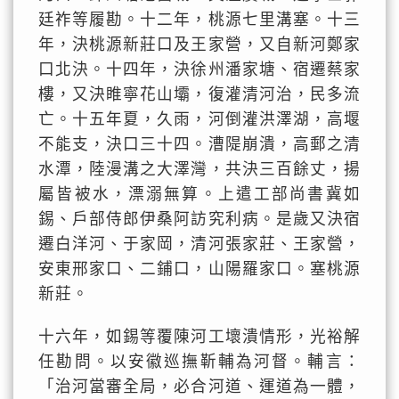
廷祚等履勘。十二年，桃源七里溝塞。十三
年，決桃源新莊口及王家營，又自新河鄭家
口北決。十四年，決徐州潘家塘、宿遷蔡家
樓，又決睢寧花山壩，復灌清河治，民多流
亡。十五年夏，久雨，河倒灌洪澤湖，高堰
不能支，決口三十四。漕隄崩潰，高郵之清
水潭，陸漫溝之大澤灣，共決三百餘丈，揚
屬皆被水，漂溺無算。上遣工部尚書冀如
錫、戶部侍郎伊桑阿訪究利病。是歲又決宿
遷白洋河、于家岡，清河張家莊、王家營，
安東邢家口、二鋪口，山陽羅家口。塞桃源
新莊。
十六年，如錫等覆陳河工壞潰情形，光裕解
任勘問。以安徽巡撫靳輔為河督。輔言：
「治河當審全局，必合河道、運道為一體，