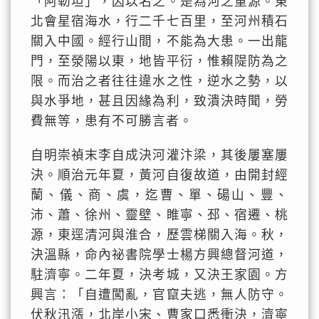
「阿勒坦」，因以名之。是為河之重源。東
北會星宿海水，行二千七百里，至河州積石
關入中國。經行山間，不能為大患。一出龍
門，至滎陽以東，地皆平衍，惟賴隄防為之
限。而治之者往往違水之性，逆水之勢，以
與水爭地，甚且因緣為利，致潰決時聞，勞
費無等，患有不可勝言者。
自明崇禎末李自成決河灌汴梁，其後屢塞屢
決。順治元年夏，黃河自復故道，由開封經
蘭、儀、商、虞，迄曹、單、碭山、豐、
沛、蕭、徐州、靈壁、睢寧、邳、宿遷、桃
源，東逕清河與淮合，歷雲梯關入海。秋，
決溫縣，命內祕書院學士楊方興總督河道，
駐濟寧。二年夏，決考城，又決王家園。方
興言：「自遭闖亂，官竄夫逃，無人防守。
伏秋汛漲，北岸小宋、曹家口悉衝決，濟寧