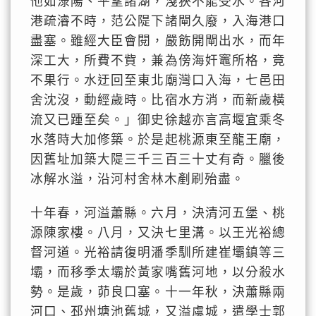
他如淥陽、平望諸湖，淺狹不能受水。各河
港疏濬不時，范公隄下諸閘久廢，入海港口
盡塞。雖經大臣會閱，嚴飭開閘出水，而年
深工大，所費不貲，兼為傍海奸竈所格，竟
不果行。水迂回至東北廟灣口入海，七邑田
舍沈沒，動經歲時。比宿水方消，而新歲橫
流又已踵至矣。」御史徐越亦言高堰宜乘冬
水落時大加修築。於是起桃源東至龍王廟，
因舊址加築大隄三千三百三十丈有奇。臘後
冰解水溢，沿河村舍林木剷刷殆盡。
十年春，河溢蕭縣。六月，決清河五堡、桃
源陳家樓。八月，又決七里溝。以王光裕總
督河道。光裕請復明潘季馴所建崔壩鎮等三
壩，而移季太壩於黃家嘴舊河地，以分殺水
勢。是歲，茆良口塞。十一年秋，決蕭縣兩
河口、邳州塘池舊城，又溢虞城，遣學士郭