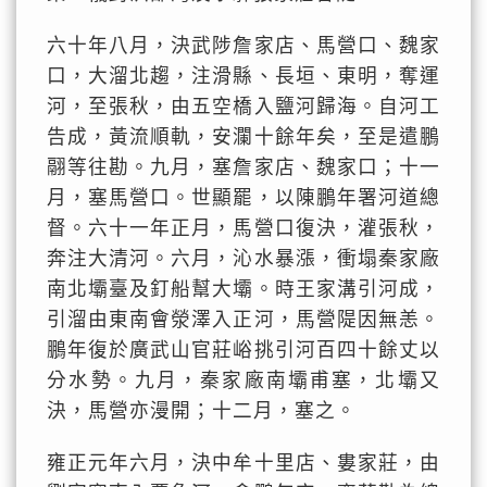
六十年八月，決武陟詹家店、馬營口、魏家
口，大溜北趨，注滑縣、長垣、東明，奪運
河，至張秋，由五空橋入鹽河歸海。自河工
告成，黃流順軌，安瀾十餘年矣，至是遣鵬
翮等往勘。九月，塞詹家店、魏家口；十一
月，塞馬營口。世顯罷，以陳鵬年署河道總
督。六十一年正月，馬營口復決，灌張秋，
奔注大清河。六月，沁水暴漲，衝塌秦家廠
南北壩臺及釘船幫大壩。時王家溝引河成，
引溜由東南會滎澤入正河，馬營隄因無恙。
鵬年復於廣武山官莊峪挑引河百四十餘丈以
分水勢。九月，秦家廠南壩甫塞，北壩又
決，馬營亦漫開；十二月，塞之。
雍正元年六月，決中牟十里店、婁家莊，由