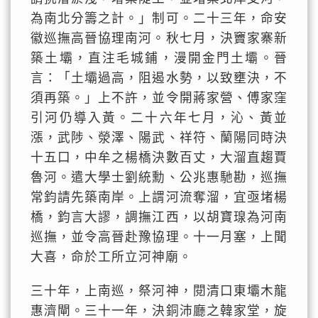
為南北分籌之計。」制可。二十三年，命安
徽巡撫高晉協理南河。秋七月，決竇家寨新
築土壩，直注毛城鋪，漫開金門土壩。晉
言：「土壩過高，阻遏水勢，以致壅決，不
須再築。」上不許，並令開蔣家營、傅家窪
引河仍導入黃。二十六年七月，沁、黃並
漲，武陟、滎澤、陽武、祥符、蘭陽同時決
十五口，中牟之楊橋決數百丈，大溜直趨賈
魯河。遣大學士劉統勳、公兆惠馳勘，巡撫
常鈞請先築南岸。上謂河流奪溜，宜亟堵楊
橋，鈞言大謬，調撫江西，以胡寶瑔為河南
巡撫，並令高晉赴豫協理。十一月塞，上聞
大喜，命於工所立河神廟。
三十年，上南巡，祭河神，閱清口東壩木龍
惠濟閘。三十一年，決銅沛廳之韓家堂，旋