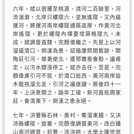
六年，斌以宿遷至桃源、清河二百餘里，河
流湍激，北岸只縷隄六，並無遙隄，又內逼
運河，將運河南岸縷隄通築高厚，作黃河北
岸遙隄，更於縷隄內擇要增築格隄九。未
成，斌調督直隸，完顏偉繼之。先是上以河
溜逼清口，倒漾為患，詔循康熙間舊跡，開
陶莊引河，導黃使北，遣鄂爾泰會勘。議甫
定，以汛水驟漲停工，斌亦去任。至是，完
顏偉慮引河不就，於清口迤西、黃河南岸設
木龍挑溜北走，引河之議遂寢。厥後四十一
年，上決意開之，踰年工竣，新河直抵周家
莊，會清東下，倒漾之患永絕。
七年，決豐縣石林、黃村，奪溜東趨，又決
沛縣縷隄，旋塞。完顏偉調督東河，改白鍾
山南河總督。初豐、沛決時，大學士陳世倌