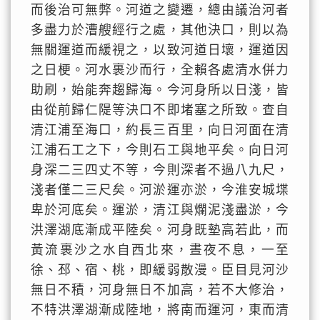
而後治可無弊。河道之變遷，總由議治河者
多盡力於漕艘經行之處，其他決口，則以為
無關運道而緩視之，以致河道日壞，運道因
之日梗。河水裹沙而行，全賴各處清水併力
助刷，始能奔趨歸海。今河身所以日淺，皆
由從前歸仁隄等決口不即堵塞之所致。查自
清江浦至海口，約長三百里，向日河面在清
江浦石工之下，今則石工與地平矣。向日河
身深二三四丈不等，今則深者不過八九尺，
淺者僅二三尺矣。河淤運亦淤，今淮安城堞
卑於河底矣。運淤，清江與爛泥淺盡淤，今
洪澤湖底漸成平陸矣。河身既墊高若此，而
黃流裹沙之水自西北來，晝夜不息，一至
徐、邳、宿、桃，即緩弱散漫。臣目見河沙
無日不積，河身無日不加高，若不大修治，
不特洪澤湖漸成陸地，將南而運河，東而清