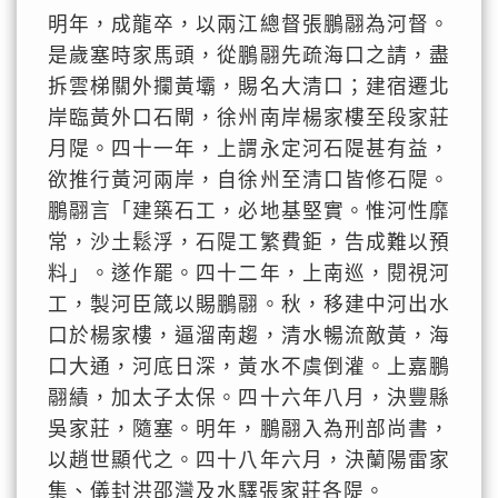
明年，成龍卒，以兩江總督張鵬翮為河督。
是歲塞時家馬頭，從鵬翮先疏海口之請，盡
拆雲梯關外攔黃壩，賜名大清口；建宿遷北
岸臨黃外口石閘，徐州南岸楊家樓至段家莊
月隄。四十一年，上謂永定河石隄甚有益，
欲推行黃河兩岸，自徐州至清口皆修石隄。
鵬翮言「建築石工，必地基堅實。惟河性靡
常，沙土鬆浮，石隄工繁費鉅，告成難以預
料」。遂作罷。四十二年，上南巡，閱視河
工，製河臣箴以賜鵬翮。秋，移建中河出水
口於楊家樓，逼溜南趨，清水暢流敵黃，海
口大通，河底日深，黃水不虞倒灌。上嘉鵬
翮績，加太子太保。四十六年八月，決豐縣
吳家莊，隨塞。明年，鵬翮入為刑部尚書，
以趙世顯代之。四十八年六月，決蘭陽雷家
集、儀封洪邵灣及水驛張家莊各隄。