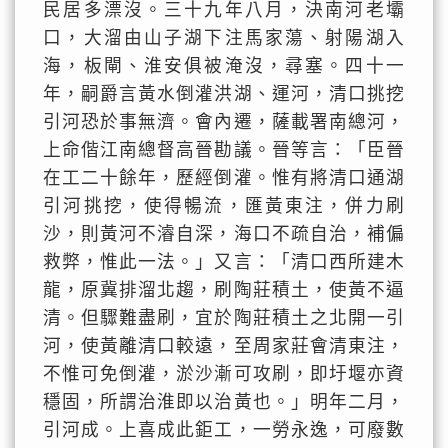
民居多漂沒。三十九年八月，決南河老壩
口，大溜由山子湖下注馬家蕩、射陽湖入
海，板閘、淮安俱被淹沒，尋塞。四十一
年，嗣爵言黃水倒灌洪湖、運河，清口挑挖
引河恐於事無濟。會內遷，薩載署南總河，
上命偕江南總督高晉勘議。晉等言：「臣晉
在工二十餘年，歷經倒灌。惟有將清口通湖
引河挑挖，使得暢流，匯黃東注，併力刷
沙，則黃河不濬自深，海口不疏自治，補偏
救弊，惟此一法。」又言：「清口西所建木
龍，原冀排溜北趨，刷陶莊積土，使黃不逼
清。但驟難盡刷，宜於陶莊積土之北開一引
河，使黃離清口較遠，至周家莊會清東注，
不惟可免倒灌，淤沙漸可攻刷，即圩堰亦資
穩固，所謂治淮即以治黃也。」明年二月，
引河成。上喜成此鉅工，一勞永逸，可廢數