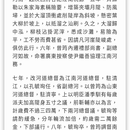
勒以朱家海素稱險要，增築夾壩月隄、防風
埽，並於大溜頂衝處削陡岸為斜坡，懸密葉
大柳於坡上，以抵溜之汕刷。久之，大溜歸
中泓，柳枝沾掛泥滓，悉成沙灘，易險為
平，工不勞而費甚省。因請凡河崖陡峻處，
俱仿此行。六年，曾筠內遷禮部尚書，副總
河如故，命署廣東按察使尹繼善協理江南河
務。
七年，改河道總督為江南河道總督，駐清
江，以孔毓珣任，省副總河。以曾筠為山東
河道總督，駐濟寧。上以明臣潘季馴有每歲
派夫加高隄身五寸之議，前靳輔亦以為言，
計歲費不過三四萬，下兩河總督議。毓珣等
請酌緩急，分年輪流加倍，約歲需二萬餘
金，下部議行。八年，毓珣卒，曾筠調督南