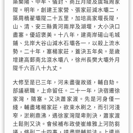
築蘭陽、中牟、儀封、商丘月隄及虞城周家
隄。明年，創建王家營、張家莊減水壩二，
築周橋翟壩隄二十五里，加培高家堰長隄，
山、清、安三縣黃河兩岸及湖堰，大小決口
盡塞。優詔褒美。十八年，建南岸碭山毛城
鋪、北岸大谷山減水石壩各一，以殺上流水
勢。二十年，塞楊家莊，蓋決五年矣。是歲
增建高郵南北滾水壩八，徐州長樊大壩外月
隄千六百八十九丈。
大修至是已三年，河未盡復故道，輔自劾。
部議褫職，上命留任。二十一年，決宿遷徐
家灣，隨塞。又決蕭家渡。先是河身僅一
綫，輔盡堵楊家莊，欲束水刷之，而引河淺
窄，淤刷鼎沸，遇徐家灣隄卑則決，蕭家渡
土鬆則又決。會候補布政使崔維雅上河防芻
議，條列二十四事，請盡變輔前法。上遣尚