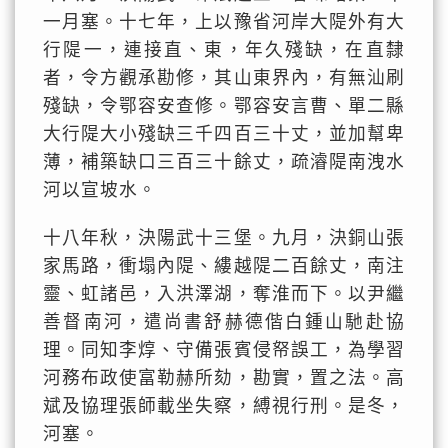
一月塞。十七年，上以豫省河岸大隄外有大
行隄一，連接直、東，年久殘缺，在直隸
者，令方觀承勘修，其山東界內，有無汕刷
殘缺，令鄂容安查修。鄂容安言曹、單二縣
大行隄大小殘缺三千四百三十丈，並加幫卑
薄，補築缺口三百三十餘丈，疏濬隄南洩水
河以宣坡水。
十八年秋，決陽武十三堡。九月，決銅山張
家馬路，衝塌內隄、縷越隄二百餘丈，南注
靈、虹諸邑，入洪澤湖，奪淮而下。以尹繼
善督南河，遣尚書舒赫德偕白鍾山馳赴協
理。同知李焞、守備張賓侵帑誤工，為學習
河務布政使富勒赫所劾，勘實，置之法。高
斌及協理張師載坐失察，縛視行刑。是冬，
河塞。