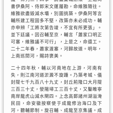
書伊桑阿、侍郎宋文運履勘，命維雅隨往。
維雅欲盡毀減水壩，別圖挑築。伊桑阿等言
輔所建工程固多不堅，改築亦未必成功。輔
亦申辨「工將次第告竣，不宜有所更張」。
並下廷議。因召輔至京，輔言「蕭家口明正
可塞，維雅議不可行」，上是之，命還工。
二十二年春，蕭家渡塞，河歸故道。明年，
上南巡閱河，賜詩褒美。
二十四年秋，輔以河南地在上游，河南有
失，則江南河道淤澱不旋踵。乃築考城、儀
封隄七千九百八十九丈，封丘荊隆口大月隄
三百三十丈，滎陽埽工三百十丈，又鑿睢寧
南岸龍虎山減水閘四。上念高郵諸州湖溢淹
民田，命安徽按察使于成龍修治海口及下
河，聽輔節制。旋召輔、成龍至京集議。成