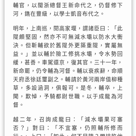
輔官，以閩浙總督王新命代之，仍督修下
河，鐫在豐級，以學士凱音布代之。
明年，上南巡，閱高家堰，謂諸臣曰：「此
隄頗堅固，然亦不可無減水壩以防水大衝
決。但靳輔欲於舊隄外更築重隄，實屬無
益。」並以輔於險工修挑水壩，令水勢回
緩，甚善。車駕還京，復其官。三十一年，
新命罷，仍令輔為河督。輔以衰疾辭，命順
天府丞徐廷璽副之。輔請於黃河兩岸值柳種
草，多設涵洞，俱報可。是冬，輔卒，上
聞，歎悼，予騎都尉世職。以于成龍為河
督。
越二年，召詢成龍曰：「減水壩果可塞
否？」對曰：「不宜塞，仍照輔所修而