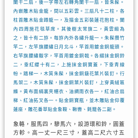
闌干二扇，後一字帶左右轉角闌干一扇，皆朱髹。
內嵌雕木貼金龍，間以五彩雲。三扇凡十二柱，各
柱首雕木貼金蹲龍一，及描金五彩裝蓮花抱柱。闌
內四周施花毯草席。其後樹太常旗二，黃雲緞為
之，皆十有二斿。每斿內外各繡升龍一。朱髹攢竹
竿二，左竿旗腰繡日月北斗，竿首用鍍金銅龍頭。
右竿旗腰繡黻字，竿首用鍍金銅戟。各綴抹金銅鈴
二，垂紅纓十有二，上施抹金銅寶蓋，下垂青線
帉。踏梯一，木質朱髹，抹金銅鈒花葉片裝釘。行
馬架二，木質朱髹，抹金銅葉片裝釘，上穿黃絨匾
縧。黃布面絹裏夾幰衣、油綢雨衣各一，紅油合扇
梯、紅油拓叉各一。貼金銅寶瓶，並木雕貼金仰覆
蓮座，雕花番草貼金象鞍、鞦轡、氈籠各二副。
象輅，服馬四，驂馬六，設游環和鈴，圓蓋
方軫。高一丈一尺三寸，蓋高二尺六寸五