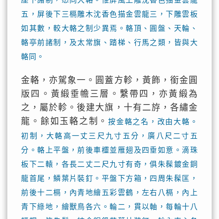
五，屏後下三槅雕木沈香色描金雲龍三，下雕雲板
如其數，較大輅之制少異焉。輅頂、圓盤、天輪、
輅亭前諸制，及太常旗、踏梯、行馬之類，皆與大
輅同。
金輅，亦駕象一。圓蓋方軫，黃飾，銜金圓
版四。黃緞垂幨三層。繫帶四，亦黃緞為
之，屬於軫。後建大旗，十有二斿，各繡金
龍。餘如玉輅之制。
按金輅之名，改由大輅。
初制，大輅高一丈三尺九寸五分，廣八尺二寸五
分。輅上平盤，前後車欞並雁翅及四垂如意。滴珠
板下二轅，各長二丈二尺九寸有奇，俱朱髹鍍金銅
龍首尾，鱗葉片裝釘。平盤下方箱，四周朱髹匡，
前後十二槅，內青地繪五彩雲鶴，左右八槅，內上
青下綠地，繪獸鳥各六。輪二，貫以軸，每輪十八