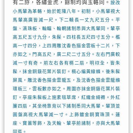
有二斿，各繡金虎，餘制均與玉輅同。
按改
小馬輦為革輅，始於乾隆八年。初制，小馬輦視大
馬輦高廣皆減一尺。下二轅長一丈九尺五分。平
盤、滴珠板、輪輻、輪輞諸制悉與大馬輦同。輦亭
高五尺五寸九分，朱髹。四柱長五尺四寸五分。檻
高一寸四分，上四周雕沈香色描金雲板十二片，下
亦如之。門高五尺，廣二尺二寸五分。左右門廣較
減一寸有奇。前左右各有槅二扇，明栨全，皆朱
髹，抹金銅鈒花葉片裝釘。槅心編黃線縧。後朱髹
屏風，雕沈香色描金雲龍五，及沈香色描金雲龍縧
環板三，雲板數亦如之。周圍亦抹金銅鈒花葉片裝
釘。亭座朱髹板上施素毯草席，紅織金綺褥。外紅
簾四扇，其坐椅靠背以下諸制悉同大馬輦。輦頂並
圓盤高視大馬輦減一寸。上飾鍍金銅寶珠頂。蓮
座、寶蓋等飾，及天輪、輦亭前諸制，亦與大馬輦
同焉。