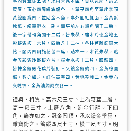
亭內寶蓋繡五龍，頂用朱髹木匡，冒以黃綺，謂之
黃屋。頂心四周繡雲龍各一。輦亭四角至輦座攀頂
黃線圓縧四，並貼金木魚。亭外圍紅氈面、金黃氈
緣縧、絹裏氈衣一副。輦亭前左右轉角闌干二扇，
後一字帶轉角闌干二扇，皆朱髹，雕木玲瓏金地五
彩粧雲板十六片。四扇凡十二柱，各柱首雕飾同大
輅。闌內四周施花毯草席，踏梯一，木質朱髹，貼
金五彩雲玲瓏板六片，描金水板十二片。蹲龍四，
皆抹金銅鈒花葉片裝釘。又鍍金銅鉤四，金黃線圓
縧，數亦如之。紅油高凳四，黃氈輓凳二，金黃布
夾幰衣、金黃油綢雨衣各一。
禮輿，枏質。高六尺三寸。上為穹蓋二層，
高一尺三寸。上層八角，飾金行龍。下四
角，飾亦如之。冠金圓頂，承以鏤金垂雲，
雜寶銜之。簷縱四尺七寸，橫三尺五寸。明