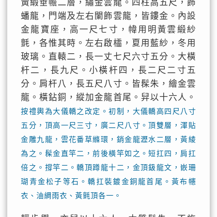
黃緞垂幨二層，繡金雲龍。四柱高五尺，飾
蟠龍，門端及左右闌飾雲龍，皆鏤金。內設
金龍寶座，高一尺七寸，幃用明黃雲緞紗
氈，各惟其時。左右啟櫺，夏用藍紗，冬用
玻璃。直轅二，長一丈七尺六寸五分。大橫
杆二，長九尺。小橫杆四，長二尺二寸五
分。肩杆八，長五尺八寸。皆髹朱，繪金雲
龍。橫鉆銅，縱加金龍首尾。舁以十六人。
按禮輿為大儀轎之改定。初制，大儀轎高四尺八寸
五分，頂高一尺三寸，廣二尺八寸。頂雙層，渾貼
金雕九龍，雲花番草縧環，銷金龍瀝水二層，黃綾
為之。髹金直竿二，前後橫竿如之。短扛四，肩扛
倍之。撐竿二。轎頂蹲龍十二，金頂鈒龍文，嵌珊
瑚青金松子等石。轎扛裝鍍金銅龍首尾。黃布幰
衣、油綢雨衣、黃氈頂各一。