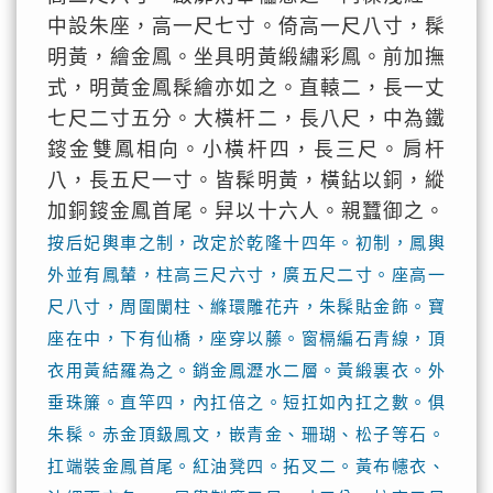
中設朱座，高一尺七寸。倚高一尺八寸，髹
明黃，繪金鳳。坐具明黃緞繡彩鳳。前加撫
式，明黃金鳳髹繪亦如之。直轅二，長一丈
七尺二寸五分。大橫杆二，長八尺，中為鐵
䤹金雙鳳相向。小橫杆四，長三尺。肩杆
八，長五尺一寸。皆髹明黃，橫鉆以銅，縱
加銅䤹金鳳首尾。舁以十六人。親蠶御之。
按后妃輿車之制，改定於乾隆十四年。初制，鳳輿
外並有鳳輦，柱高三尺六寸，廣五尺二寸。座高一
尺八寸，周圍闌柱、縧環雕花卉，朱髹貼金飾。寶
座在中，下有仙橋，座穿以藤。窗槅編石青線，頂
衣用黃結羅為之。銷金鳳瀝水二層。黃緞裏衣。外
垂珠簾。直竿四，內扛倍之。短扛如內扛之數。俱
朱髹。赤金頂鈒鳳文，嵌青金、珊瑚、松子等石。
扛端裝金鳳首尾。紅油凳四。拓叉二。黃布幰衣、