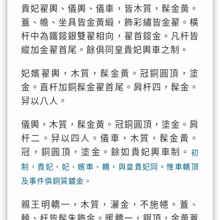
貴妃翟輿、儀輿、儀車，皆木質，髹金黃。
蓋、幨、坐具皆金黃緞，飾彩繡皆金翟。橫
杆中為鐵䤹銀雙翟相向，翟首䤹金。凡杆皆
縱加金翟首尾。餘俱同皇貴妃輿車之制。
妃嬪翟輿，木質，髹金黃。冠銅圓頂，塗
金。直杆加銅髹金翟首尾。肩杆四，髹金。
舁以八人。
儀輿，木質，髹金黃。冠銅圓頂，塗金。肩
杆二。舁以四人。儀車，木質，髹金黃。
冠，銅圓頂，塗金。餘如貴妃輿車制。
初
制，貴妃、妃、嬪車、轎，與皇貴妃同。惟車轎頂
及事件俱銅質鍍金。
親王明轎一，木質，灑金，不施幰。蓋、
轅、杆皆髹朱飾金。暖轎一，銀頂，金黃蓋