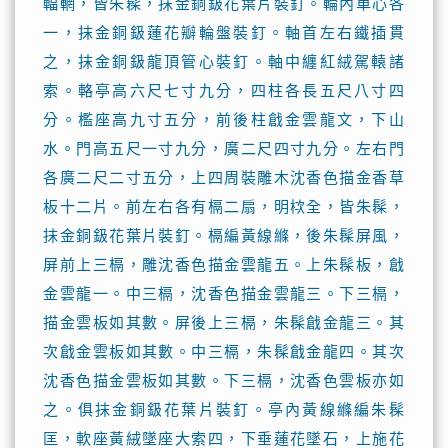
輻輞，皆朱髹，抹金銅鈒花葉片裝釘。輪內車心各
一，抹金銅鈒蓮花瓣輪盤裝釘。軸首左右鐵插貫
之，抹金銅鈒龍頂管心裝釘。軸中纏紅絨駕轅諸
索。輅亭高六尺七寸九分，四柱各長五尺八寸四
分。檻座高九寸五分，前後柱戧金雲龍文，下山
水。門高五尺一寸九分，廣二尺四寸九分。左右門
各廣二尺二寸五分，上四周裝雕木沈香色描金香草
板十二片。前左右各有槅二扇，明栨全，皆朱髹，
抹金銅鈒花葉片裝釘。槅編黃線縧，後朱髹屏風，
屏前上三槅，雕沈香色描金雲龍五。上朱髹板，戧
金雲龍一。中三槅，沈香色描金雲龍三。下三槅，
描金雲板如其數。屏後上三槅，朱髹戧金龍三。其
次戧金雲板如其數。中三槅，朱髹戧金龍四。其次
沈香色描金雲板如其數。下三槅，沈香色雲板亦如
之。俱抹金銅鈒花葉片裝釘。亭內黃線縧編朱髹
匡，軟座黃絨墜座大索四，下垂蓮花墜石，上施花