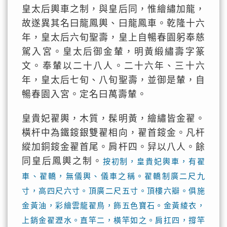
皇太后輿車之制，與皇后同，惟繪繡加龍，
故遂異其名曰龍鳳輿、曰龍鳳車。乾隆十六
年，皇太后六旬聖壽，皇上自暢春園躬奉慈
駕入宮。皇太后御金輦，明黃緞繡壽字篆
文。奉輦以二十八人。二十六年、三十六
年，皇太后七旬、八旬聖壽，並御是輦，自
暢春園入宮。定名曰萬壽輦。
皇貴妃翟輿，木質，髹明黃，繪繡皆金翟。
橫杆中為鐵䤹銀雙翟相向，翟首䤹金。凡杆
縱加銅䤹金翟首尾。肩杆四。舁以八人。餘
同皇后鳳輿之制。
按初制，皇貴妃輿車，有翟
車、翟轎，無儀輿、儀車之稱。翟轎制廣二尺九
寸，高四尺六寸。頂廣二尺五寸。頂樓六瓣。俱施
金黃油，彩繪雲龍翟鳥，飾五色寶石。金黃綾衣，
上銷金翟瀝水。直竿二，橫竿如之。肩扛四，撐竿