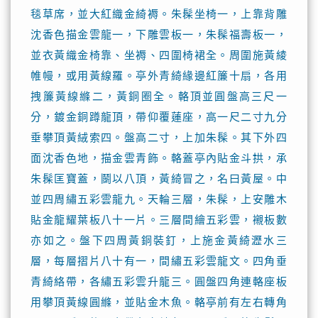
毯草席，並大紅織金綺褥。朱髹坐椅一，上靠背雕
沈香色描金雲龍一，下雕雲板一，朱髹福壽板一，
並衣黃織金椅靠、坐褥、四圍椅裙全。周圍施黃綾
帷幔，或用黃線羅。亭外青綺緣邊紅簾十扇，各用
拽簾黃線縧二，黃銅圈全。輅頂並圓盤高三尺一
分，鍍金銅蹲龍頂，帶仰覆蓮座，高一尺二寸九分
垂攀頂黃絨索四。盤高二寸，上加朱髹。其下外四
面沈香色地，描金雲青飾。輅蓋亭內貼金斗拱，承
朱髹匡寶蓋，鬬以八頂，黃綺冒之，名曰黃屋。中
並四周繡五彩雲龍九。天輪三層，朱髹，上安雕木
貼金龍耀葉板八十一片。三層間繪五彩雲，襯板數
亦如之。盤下四周黃銅裝釘，上施金黃綺瀝水三
層，每層摺片八十有一，間繡五彩雲龍文。四角垂
青綺絡帶，各繡五彩雲升龍三。圓盤四角連輅座板
用攀頂黃線圓縧，並貼金木魚。輅亭前有左右轉角