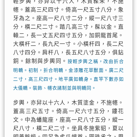
輕步輿，亦舁以十六人，木質髹朱，不施
幰。蓋高三尺四寸。倚高一尺五寸八分，象
牙為之。座高一尺八寸二分，縱一尺八寸三
分，橫二尺二寸。踏几高三寸，髹以金。直
轅二，長一丈五尺四寸五分，加銅龍首尾。
大橫杆二，長九尺一寸。小橫杆四，長二尺
八寸四分。肩杆八，長五尺八寸五分，俱鉆
銅。餘制與步輿同。
按輕步輿之稱，改由折合
明轎。初制，折合明轎，金漆雕花草獸面。廣二尺
二寸，高三尺四寸。地平廣如轎身。直竿下數亦如
大儀轎。裝飾、幰衣諸制並與明轎同。
步輿，亦舁以十六人，木質塗金，不施幰。
蓋高三尺五寸。倚高一尺六寸五分，鏤花
文。中為蟠龍座，座高一尺八寸五分，縱一
尺八寸，橫二尺二寸。坐具冬施紫貂，夏以