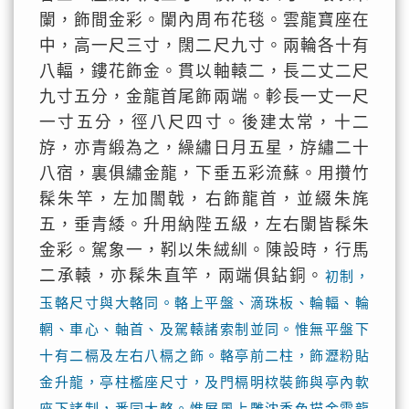
闌，飾間金彩。闌內周布花毯。雲龍寶座在
中，高一尺三寸，闊二尺九寸。兩輪各十有
八輻，鏤花飾金。貫以軸轅二，長二丈二尺
九寸五分，金龍首尾飾兩端。軫長一丈一尺
一寸五分，徑八尺四寸。後建太常，十二
斿，亦青緞為之，繰繡日月五星，斿繡二十
八宿，裏俱繡金龍，下垂五彩流蘇。用攢竹
髹朱竿，左加闟戟，右飾龍首，並綴朱旄
五，垂青緌。升用納陛五級，左右闌皆髹朱
金彩。駕象一，靷以朱絨紃。陳設時，行馬
二承轅，亦髹朱直竿，兩端俱鉆銅。
初制，
玉輅尺寸與大輅同。輅上平盤、滴珠板、輪輻、輪
輞、車心、軸首、及駕轅諸索制並同。惟無平盤下
十有二槅及左右八槅之飾。輅亭前二柱，飾瀝粉貼
金升龍，亭柱檻座尺寸，及門槅明栨裝飾與亭內軟
座下諸制，悉同大輅。惟屏風上雕沈香色描金雲龍