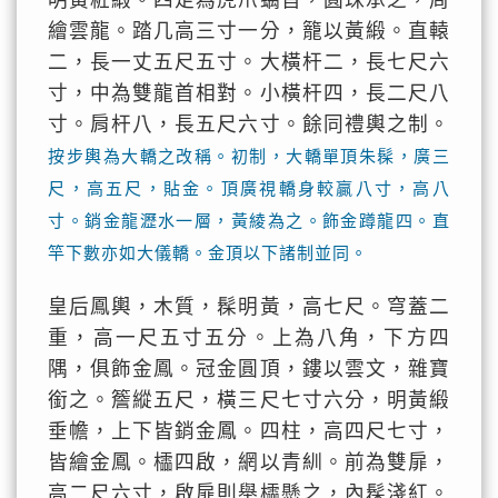
明黃粧緞。四足為虎爪螭首，圓珠承之，周
繪雲龍。踏几高三寸一分，籠以黃緞。直轅
二，長一丈五尺五寸。大橫杆二，長七尺六
寸，中為雙龍首相對。小橫杆四，長二尺八
寸。肩杆八，長五尺六寸。餘同禮輿之制。
按步輿為大轎之改稱。初制，大轎單頂朱髹，廣三
尺，高五尺，貼金。頂廣視轎身較贏八寸，高八
寸。銷金龍瀝水一層，黃綾為之。飾金蹲龍四。直
竿下數亦如大儀轎。金頂以下諸制並同。
皇后鳳輿，木質，髹明黃，高七尺。穹蓋二
重，高一尺五寸五分。上為八角，下方四
隅，俱飾金鳳。冠金圓頂，鏤以雲文，雜寶
銜之。簷縱五尺，橫三尺七寸六分，明黃緞
垂幨，上下皆銷金鳳。四柱，高四尺七寸，
皆繪金鳳。櫺四啟，網以青紃。前為雙扉，
高二尺六寸，啟扉則舉櫺懸之，內髹淺紅。