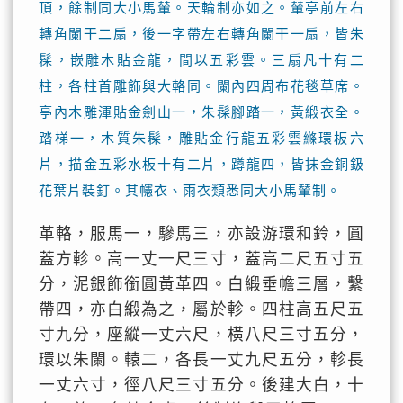
頂，餘制同大小馬輦。天輪制亦如之。輦亭前左右
轉角闌干二扇，後一字帶左右轉角闌干一扇，皆朱
髹，嵌雕木貼金龍，間以五彩雲。三扇凡十有二
柱，各柱首雕飾與大輅同。闌內四周布花毯草席。
亭內木雕渾貼金劍山一，朱髹腳踏一，黃緞衣全。
踏梯一，木質朱髹，雕貼金行龍五彩雲縧環板六
片，描金五彩水板十有二片，蹲龍四，皆抹金銅鈒
花葉片裝釘。其幰衣、雨衣類悉同大小馬輦制。
革輅，服馬一，驂馬三，亦設游環和鈴，圓
蓋方軫。高一丈一尺三寸，蓋高二尺五寸五
分，泥銀飾銜圓黃革四。白緞垂幨三層，繫
帶四，亦白緞為之，屬於軫。四柱高五尺五
寸九分，座縱一丈六尺，橫八尺三寸五分，
環以朱闌。轅二，各長一丈九尺五分，軫長
一丈六寸，徑八尺三寸五分。後建大白，十