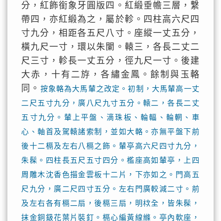
分，紅飾銜象牙圓版四。紅緞垂幨三層，繫
帶四，亦紅緞為之，屬於軫。四柱高六尺四
寸九分，相距各五尺八寸。座縱一丈五分，
橫九尺一寸，環以朱闌。轅三，各長二丈二
尺三寸，軫長一丈五分，徑九尺一寸。後建
大赤，十有二斿，各繡金鳳。餘制與玉輅
同。
按象輅為大馬輦之改定。初制，大馬輦高一丈
二尺五寸九分，廣八尺九寸五分。轅二，各長二丈
五寸九分。輦上平盤、滴珠板、輪輻、輪輞、車
心、軸首及駕轅諸索制，並如大輅。亦無平盤下前
後十二槅及左右八槅之飾。輦亭高六尺四寸九分，
朱髹。四柱長五尺五寸四分。檻座高如輦亭，上四
周雕木沈香色描金雲板十二片，下亦如之。門高五
尺九分，廣二尺四寸五分。左右門廣較減二寸。前
及左右各有槅二扇，後槅三扇，明栨全，皆朱髹，
抹金銅鈒花葉片裝釘。槅心編黃線縧。亭內軟座，