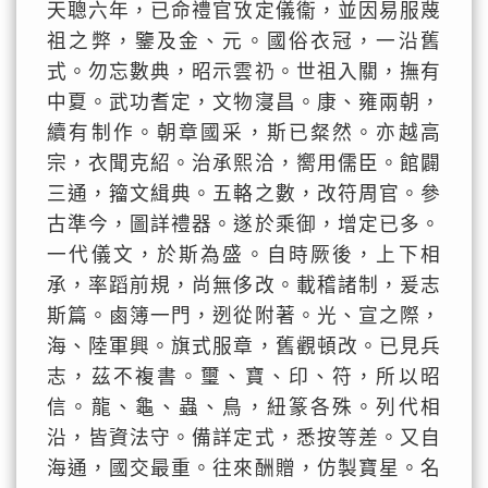
天聰六年，已命禮官攷定儀衞，並因易服蔑
祖之弊，鑒及金、元。國俗衣冠，一沿舊
式。勿忘數典，昭示雲礽。世祖入關，撫有
中夏。武功耆定，文物寖昌。康、雍兩朝，
續有制作。朝章國采，斯已粲然。亦越高
宗，衣聞克紹。治承熙洽，嚮用儒臣。館闢
三通，籀文緝典。五輅之數，改符周官。參
古準今，圖詳禮器。遂於乘御，增定已多。
一代儀文，於斯為盛。自時厥後，上下相
承，率蹈前規，尚無侈改。載稽諸制，爰志
斯篇。鹵簿一門，迾從附著。光、宣之際，
海、陸軍興。旗式服章，舊觀頓改。已見兵
志，茲不複書。璽、寶、印、符，所以昭
信。龍、龜、蟲、鳥，紐篆各殊。列代相
沿，皆資法守。備詳定式，悉按等差。又自
海通，國交最重。往來酬贈，仿製寶星。名