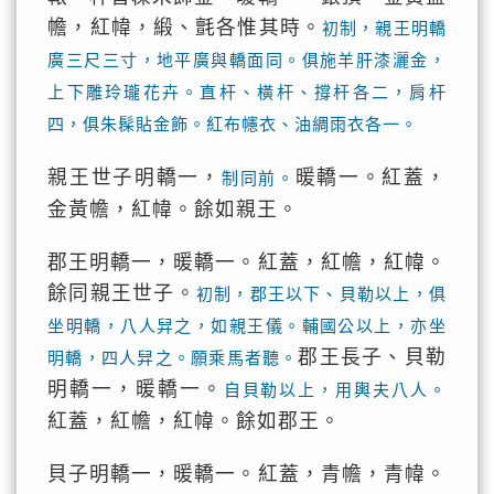
幨，紅幃，緞、氈各惟其時。
初制，親王明轎
廣三尺三寸，地平廣與轎面同。俱施羊肝漆灑金，
上下雕玲瓏花卉。直杆、橫杆、撐杆各二，肩杆
四，俱朱髹貼金飾。紅布幰衣、油綢雨衣各一。
親王世子明轎一，
暖轎一。紅蓋，
制同前。
金黃幨，紅幃。餘如親王。
郡王明轎一，暖轎一。紅蓋，紅幨，紅幃。
餘同親王世子。
初制，郡王以下、貝勒以上，俱
坐明轎，八人舁之，如親王儀。輔國公以上，亦坐
郡王長子、貝勒
明轎，四人舁之。願乘馬者聽。
明轎一，暖轎一。
自貝勒以上，用輿夫八人。
紅蓋，紅幨，紅幃。餘如郡王。
貝子明轎一，暖轎一。紅蓋，青幨，青幃。