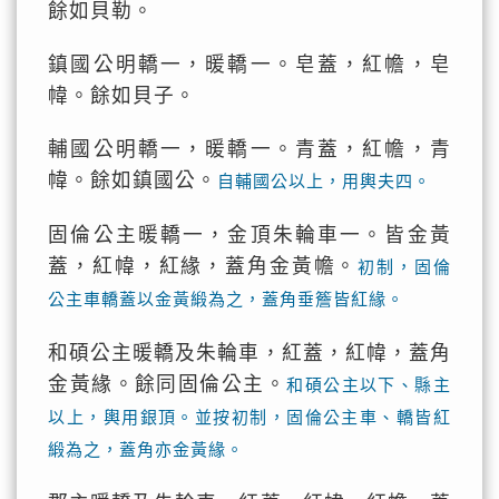
餘如貝勒。
鎮國公明轎一，暖轎一。皂蓋，紅幨，皂
幃。餘如貝子。
輔國公明轎一，暖轎一。青蓋，紅幨，青
幃。餘如鎮國公。
自輔國公以上，用輿夫四。
固倫公主暖轎一，金頂朱輪車一。皆金黃
蓋，紅幃，紅緣，蓋角金黃幨。
初制，固倫
公主車轎蓋以金黃緞為之，蓋角垂簷皆紅緣。
和碩公主暖轎及朱輪車，紅蓋，紅幃，蓋角
金黃緣。餘同固倫公主。
和碩公主以下、縣主
以上，輿用銀頂。並按初制，固倫公主車、轎皆紅
緞為之，蓋角亦金黃緣。