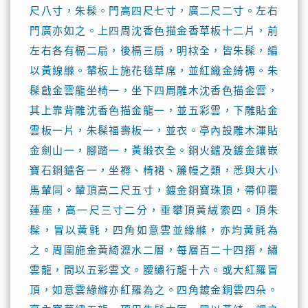
尺八寸，朱髹。門高四尺七寸，廣二尺二寸。左右
門廣亦如之。上四周沈香色描金香草板十二片，前
左右各有槅二扇，後槅三扇，明栨全，皆朱髹，編
以黃線縧。輦板上施花毯草席，並紅織金綺褥。朱
髹戧金雲龍坐椅一，坐下四周雕木沈香色描金雲，
其上靠背雕沈香色描金龍一，並五彩雲，下雕貼金
雲板一片，朱髹福壽板一，並衣。亭內設雕木渾貼
金劍山一，腳踏一，黃緞衣全。銅火鑪及鍍金鑲嵌
寶石銅鑪各一，坐褥、椅裙、簾幔之類，悉與大小
馬輦同。輦頂高二尺五寸，鍍金銅寶珠頂，帶仰覆
蓮座，高一尺三寸二分，垂攀頂黃絨索四。頂朱
髹，冒以黃氈，四角如意雲並緣縧，亦均黃氈為
之。周圍施金黃綺瀝水二層，每層百二十四摺，繡
雲龍，間以五彩雲文。腰繡行龍十六。或大紅羅冒
頂，如意雲緣縧亦紅羅為之。四角鍍金銅雲四朵。