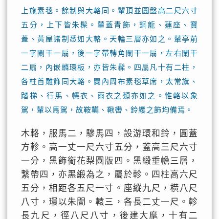
上施素毯。餘制與大輅同。輦頂並圓盤高二尺六寸
五分，上下皆朱髹。輦蓋青飾，銅龍、蓮座、寶
蓋、黃屋諸制悉如大輅。天輪三層亦如之。輦亭前
一字闌干一扇，後一字帶轉角闌干一扇，左右闌干
二扇，內嵌縧環板，亦皆朱髹。四扇凡十有二柱，
各柱首雕飾同大輅。闌內周布素毯草席，太常旗、
踏梯、行馬、幰衣、雨衣之類亦如之。惟輅以象
駕，輦以馬駕，故鞍韉、鞦轡、鈴纓之飾均備焉。
木輅，服馬二，驂馬四，設游環和鈴，圓蓋
方軫。高一丈一尺六寸五分，蓋高三尺六寸
一分，黑飾銜花梨圓版四。黑緞垂幨三層，
繫帶四，亦黑緞為之，屬於軫。四柱高六尺
五分，相距各五尺一寸。座縱九尺，橫八尺
八寸，環以朱闌。轅三，各長二丈一尺。軫
長九尺，徑八尺八寸，後建大麾，十有二