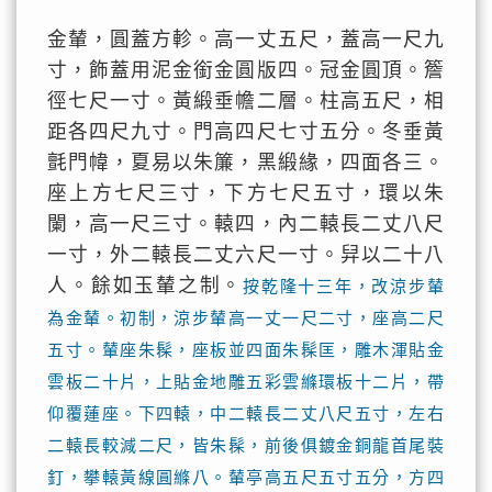
金輦，圓蓋方軫。高一丈五尺，蓋高一尺九
寸，飾蓋用泥金銜金圓版四。冠金圓頂。簷
徑七尺一寸。黃緞垂幨二層。柱高五尺，相
距各四尺九寸。門高四尺七寸五分。冬垂黃
氈門幃，夏易以朱簾，黑緞緣，四面各三。
座上方七尺三寸，下方七尺五寸，環以朱
闌，高一尺三寸。轅四，內二轅長二丈八尺
一寸，外二轅長二丈六尺一寸。舁以二十八
人。餘如玉輦之制。
按乾隆十三年，改涼步輦
為金輦。初制，涼步輦高一丈一尺二寸，座高二尺
五寸。輦座朱髹，座板並四面朱髹匡，雕木渾貼金
雲板二十片，上貼金地雕五彩雲縧環板十二片，帶
仰覆蓮座。下四轅，中二轅長二丈八尺五寸，左右
二轅長較減二尺，皆朱髹，前後俱鍍金銅龍首尾裝
釘，攀轅黃線圓縧八。輦亭高五尺五寸五分，方四