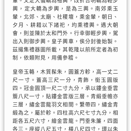
輦。又定大儀轎為禮輿，改折合明轎為輕步
輿，定大轎為步輿，是為三輿。南郊乘玉
輦，北郊、太廟、社稷壇，乘金輦，朝日、
夕月、耕耤以下諸祀，均乘禮輿。遇大朝
會，則並陳於太和門外。行幸御輕步輿，駕
出入則御步輿。皇子輿車，俟分封後始製。
茲撮集禮器圖所載，其乾隆以前所定者為初
制，依類附見，用備參稽。
皇帝玉輅，木質髹朱，圓蓋方軫，高一丈二
尺一寸。蓋高三尺一分，青飾，銜玉圓版
四。冠金圓頂一尺二寸九分，承以鏤金垂雲
簷八尺一寸，貼鏤金雲版三層。青緞垂幨亦
三層，繡金雲龍羽文相間。繫帶四，繡金青
緞為之，屬於軫。四柱高六尺七寸九分，相
距各五尺六寸，繪金雲龍。門垂朱簾，四面
各三。座縱八尺五寸，橫八尺四寸，環以朱