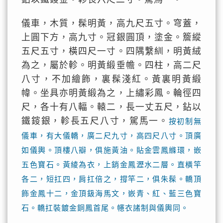
儀車，木質，髹明黃，高九尺五寸。穹蓋，
上圓下方，高九寸。冠銀圓頂，塗金。簷縱
五尺五寸，橫四尺一寸。四隅繫紃，明黃絨
為之，屬於軫。明黃緞垂幨。四柱，高二尺
八寸，不加繪飾，裏髹淺紅。黃裏明黃緞
幃。坐具亦明黃緞為之，上繡彩鳳。輪徑四
尺，各十有八輻。轅二，長一丈五尺，鉆以
鐵䤹銀，軫長五尺八寸，駕馬一。
按初制無
儀車，有大儀轎，廣二尺九寸，高四尺八寸。頂廣
如儀輿。頂樓八瓣，俱施黃油。貼金雲鳳縧環，嵌
五色寶石。黃綾為衣，上銷金鳳瀝水二層。直橫竿
各二，短扛四，肩扛倍之，撐竿二，俱朱髹。轎頂
飾金鳳十二，金頂鈒海馬文，嵌青、紅、藍三色寶
石。轎扛裝鍍金銅鳳首尾。幰衣諸制與儀輿同。