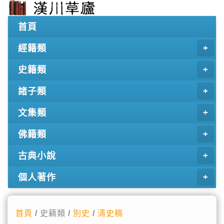
首頁
經籍類
史籍類
諸子類
文集類
佛籍類
古典小說
個人著作
首頁
/ 史籍類 /
別史
/
清史稿