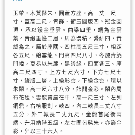
玉輦，木質髹朱，圓蓋方座。高一丈一尺一
寸，蓋高二尺，青飾、銜玉圓版四。冠金圓
頂，承以鏤金垂雲。曲梁四垂，端為金雲
葉。青緞垂幨二層，周為襞積。繫紃四，黃
絨為之，屬於座隅。四柱高五尺三寸，相距
各五尺，繪雲龍。門高四尺八寸，冬施青氈
門幃，夏易以朱簾，黑緞緣，四面各三。座
高二尺四寸，上方七尺六寸，下方七尺七
寸，綴版二層，上繪彩雲，下繪金雲，環以
朱闌，高一尺六寸八分，飾間金彩。闌內周
布花毯。雲龍寶座在中，高一尺三寸。左列
銅鼎，右植服劍。轅四，內二轅長三丈八寸
五分，外二轅長二丈九尺，金龍首尾銜兩
端。升用納陛五級，左右闌皆髹朱，亦飾金
彩，舁以三十六人。