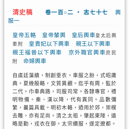
清史稿
卷一百○二 ‧ 志七十七
輿
服一
皇帝五輅 皇帝輦輿 皇后輿車
皇太后輿
皇貴妃以下輿車 親王以下輿車
車附
親王福晉以下輿車 京外職官輿車
庶民
命婦輿車
附
自虞廷薻繢，制創垂衣。車服之朌，式昭庸
典。夏絻殷輅，文質異觀。迄乎有周，監於
二代。巾車典路，司服司常。各隸專官，禮
明物備。秦、漢以降，代有異同。品數彌
繁，曩篇具載。明初木輅，迺用於郊，崇樸
去雕，亦有足尚。清之太祖，肇起東陲，遠
略是勤，戎衣在御。太宗纘服，遂定遼都。