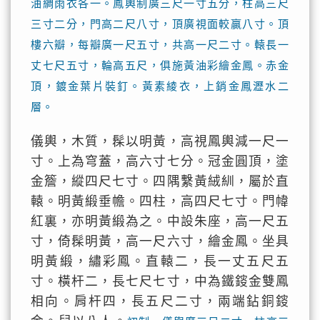
油綢雨衣各一。鳳輿制廣三尺一寸五分，柱高三尺
三寸二分，門高二尺八寸，頂廣視面較贏八寸。頂
樓六瓣，每瓣廣一尺五寸，共高一尺二寸。轅長一
丈七尺五寸，輪高五尺，俱施黃油彩繪金鳳。赤金
頂，鍍金葉片裝釘。黃素綾衣，上銷金鳳瀝水二
層。
儀輿，木質，髹以明黃，高視鳳輿減一尺一
寸。上為穹蓋，高六寸七分。冠金圓頂，塗
金簷，縱四尺七寸。四隅繫黃絨紃，屬於直
轅。明黃緞垂幨。四柱，高四尺七寸。門幃
紅裏，亦明黃緞為之。中設朱座，高一尺五
寸，倚髹明黃，高一尺六寸，繪金鳳。坐具
明黃緞，繡彩鳳。直轅二，長一丈五尺五
寸。橫杆二，長七尺七寸，中為鐵䤹金雙鳳
相向。肩杆四，長五尺二寸，兩端鉆銅䤹