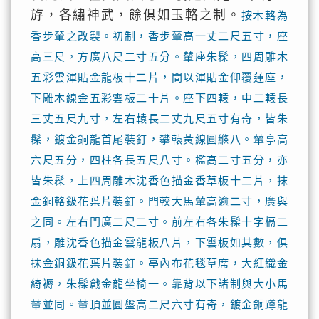
斿，各繡神武，餘俱如玉輅之制。
按木輅為
香步輦之改製。初制，香步輦高一丈二尺五寸，座
高三尺，方廣八尺二寸五分。輦座朱髹，四周雕木
五彩雲渾貼金龍板十二片，間以渾貼金仰覆蓮座，
下雕木線金五彩雲板二十片。座下四轅，中二轅長
三丈五尺九寸，左右轅長二丈九尺五寸有奇，皆朱
髹，鍍金銅龍首尾裝釘，攀轅黃線圓縧八。輦亭高
六尺五分，四柱各長五尺八寸。檻高二寸五分，亦
皆朱髹，上四周雕木沈香色描金香草板十二片，抹
金銅輅鈒花葉片裝釘。門較大馬輦高逾二寸，廣與
之同。左右門廣二尺二寸。前左右各朱髹十字槅二
扇，雕沈香色描金雲龍板八片，下雲板如其數，俱
抹金銅鈒花葉片裝釘。亭內布花毯草席，大紅織金
綺褥，朱髹戧金龍坐椅一。靠背以下諸制與大小馬
輦並同。輦頂並圓盤高二尺六寸有奇，鍍金銅蹲龍