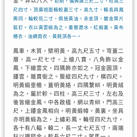
金。舁以八人。
初制，儀輿廣三尺二寸，柱高三
尺四寸，頂廣視面轅較贏三寸，高九寸，轅長與鳳
輿同，輪較低二寸，俱施黃油。赤金頂，鍍金葉片
裝釘。衣以黃雲緞為之。重簷瀝水，紅緞裏。黃布
幰衣、油綢雨衣、黃氈頂各一。
鳳車，木質，檗明黃，高九尺五寸。穹蓋二
層，高一尺七寸，上繪八寶，八角飾以金
鳳，下繪雲文，四隅飾亦如之。冠金圓頂，
鏤雲，雜寶銜之。簷縱四尺九寸，橫四尺。
明黃緞垂幨，蓋明黃絡，四隅繫紃，明黃絨
為之，屬於軫。四柱，高三尺三寸，左右及
後皆繪金鳳。中各啟櫺，網以青紃，門高三
尺，上鏤金鳳相向。明黃緞幃，黃裏。坐具
亦明黃緞為之，上繡彩鳳。輪徑四尺九寸，
各十有八輻。轅二，長一丈七尺五寸，兩端
鉆以鐵䤹金。軫長六尺二寸。駕馬一。