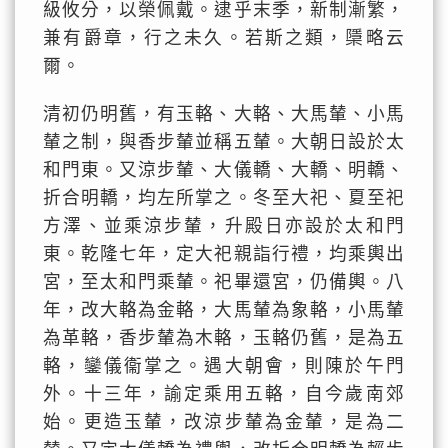
級攸分，以榮佩戴。逮乎末季，新制漸繁，
兼有爵章，行之未久。若斯之類，檃略云
爾。
清初仍明舊，有玉輅、大輅、大馬輦、小馬
輦之制，與香步輦並稱五輦。大朝日設於太
和門東。又涼步輦、大儀轎、大轎、明轎、
折合明轎，均左所掌之。冬至大祀、夏至祀
方澤、並乘涼步輦，升殿日亦設於太和門
東。乾隆七年，定大祀親詣行禮，均乘輿出
宮，至太和門乘輦。祀畢還宮，仍備輿。八
年，改大輅為金輅，大馬輦為象輅，小馬輦
為革輅，香步輦為木輅，玉輅仍舊，是為五
輅，鑾儀衞掌之。遇大朝會，則陳於午門
外。十三年，諭定乘用五輅，自今歲南郊
始。更造玉輦，改涼步輦為金輦，是為二