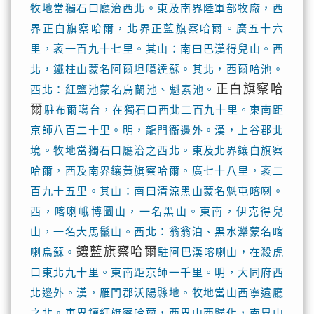
牧地當獨石口廳治西北。東及南界陸軍部牧廠，西
界正白旗察哈爾，北界正藍旗察哈爾。廣五十六
里，袤一百九十七里。其山：南曰巴漢得兒山。西
北，鐵柱山蒙名阿爾坦噶達蘇。其北，西爾哈池。
正白旗察哈
西北：紅鹽池蒙名烏蘭池、魁素池。
爾
駐布爾噶台，在獨石口西北二百九十里。東南距
京師八百二十里。明，龍門衞邊外。漢，上谷郡北
境。牧地當獨石口廳治之西北。東及北界鑲白旗察
哈爾，西及南界鑲黃旗察哈爾。廣七十八里，袤二
百九十五里。其山：南曰清涼黑山蒙名魁屯喀喇。
西，喀喇峨博圖山，一名黑山。東南，伊克得兒
山，一名大馬鬣山。西北：翁翁泊、黑水灤蒙名喀
鑲藍旗察哈爾
喇烏蘇。
駐阿巴漢喀喇山，在殺虎
口東北九十里。東南距京師一千里。明，大同府西
北邊外。漢，雁門郡沃陽縣地。牧地當山西寧遠廳
之北。東界鑲紅旗察哈爾，西界山西歸化，南界山