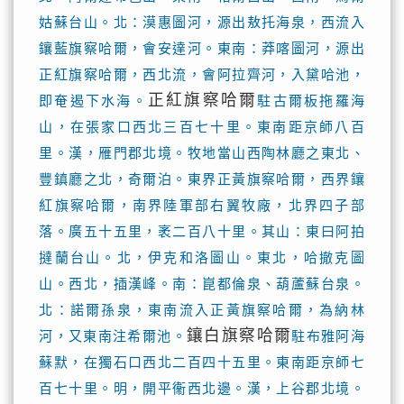
姑蘇台山。北：漠惠圖河，源出敖托海泉，西流入
鑲藍旗察哈爾，會安達河。東南：莽喀圖河，源出
正紅旗察哈爾，西北流，會阿拉齊河，入黛哈池，
正紅旗察哈爾
即奄遏下水海。
駐古爾板拖羅海
山，在張家口西北三百七十里。東南距京師八百
里。漢，雁門郡北境。牧地當山西陶林廳之東北、
豐鎮廳之北，奇爾泊。東界正黃旗察哈爾，西界鑲
紅旗察哈爾，南界陸軍部右翼牧廠，北界四子部
落。廣五十五里，袤二百八十里。其山：東曰阿拍
撻蘭台山。北，伊克和洛圖山。東北，哈撤克圖
山。西北，插漢峰。南：崑都倫泉、葫蘆蘇台泉。
北：諾爾孫泉，東南流入正黃旗察哈爾，為納林
鑲白旗察哈爾
河，又東南注希爾池。
駐布雅阿海
蘇默，在獨石口西北二百四十五里。東南距京師七
百七十里。明，開平衞西北邊。漢，上谷郡北境。