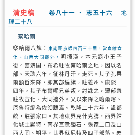
清史稿
卷八十一 ‧ 志五十六
地
理二十八
察哈爾
察哈爾八旗：
東南距京師四百三十里。當直隸宣
明插漢，本元裔小王子
化、山西大同邊外。
後。嘉靖間，布希駐牧察哈爾之地，因以名
部。天聰六年，征林丹汗，走死。其子孔果
爾額哲來降，即其部編旗，駐義州。康熙十
四年，其子布爾呢兄弟叛，討誅之，遷部衆
駐牧宣化、大同邊外。又以來降之喀爾喀、
厄魯特編為佐領隸焉。乾隆二十六年，設都
統，駐張家口。其地東界克什克騰，西界歸
化城土默特，南界直隸獨石、張家二口及山
西大同、朔平，北界蘇尼特及四子部落。袤