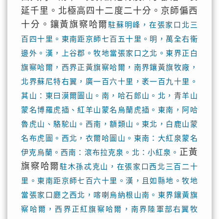
延千里。北極高四十二度二十分。京師偏西
十分。鑲黃旗察哈爾
駐蘇明峰，在張家口北三
百四十里。東南距京師七百五十里。明，萬全右衞
邊外。漢，上谷郡。牧地當張家口之北。東界正白
旗察哈爾，西界正黃旗察哈爾，南界鑲黃旗牧廠，
北界蘇尼特右翼，廣一百六十里，袤一百九十里。
其山：東曰漠爾圖山。南，哈石郎山。北，青羊山
蒙名博羅虎插、紅羊山蒙名烏蘭虎插。東南，阿哈
魯虎山、駱駝山。西南，額類山。東北，白鹿山蒙
名布虎圖。西北，衣爾哈圖山。東南：大紅泉蒙名
正黃
伊克烏蘭。西南：滾布拉克泉。北：小紅泉。
旗察哈爾
駐木孫忒克山，在張家口西北三百二十
里。東南距京師七百六十里。漢，且如縣地。牧地
當張家口廳之西北，喀喇烏納根山南。東界鑲黃旗
察哈爾，西界正紅旗察哈爾，南界陸軍部右翼牧