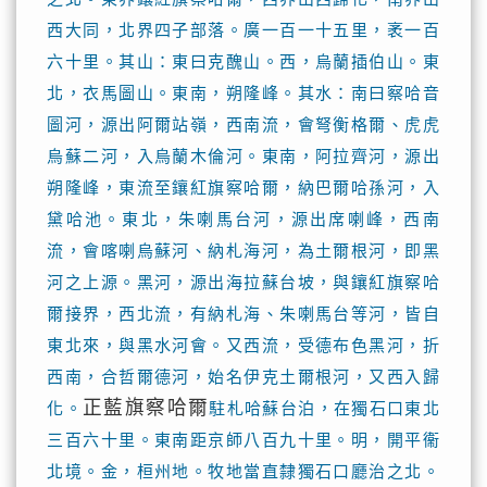
西大同，北界四子部落。廣一百一十五里，袤一百
六十里。其山：東曰克醜山。西，烏蘭插伯山。東
北，衣馬圖山。東南，朔隆峰。其水：南曰察哈音
圖河，源出阿爾站嶺，西南流，會弩衡格爾、虎虎
烏蘇二河，入烏蘭木倫河。東南，阿拉齊河，源出
朔隆峰，東流至鑲紅旗察哈爾，納巴爾哈孫河，入
黛哈池。東北，朱喇馬台河，源出席喇峰，西南
流，會喀喇烏蘇河、納札海河，為土爾根河，即黑
河之上源。黑河，源出海拉蘇台坡，與鑲紅旗察哈
爾接界，西北流，有納札海、朱喇馬台等河，皆自
東北來，與黑水河會。又西流，受德布色黑河，折
西南，合哲爾德河，始名伊克土爾根河，又西入歸
正藍旗察哈爾
化。
駐札哈蘇台泊，在獨石口東北
三百六十里。東南距京師八百九十里。明，開平衞
北境。金，桓州地。牧地當直隸獨石口廳治之北。