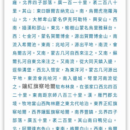
廠，北界四子部落。廣一百一十里，袤二百八十
里。其山：東曰額爾吉納克山。南，烏爾虎拖羅海
山。北，大鮮卑山蒙名伊克阿勒特、興安山。西
南，插漢和邵山。東北，榆樹山蒙名烏里雅蘇台。
西：七金河，蒙名賀爾博金，源出賀爾博金山，南
流入希爾池。東南：兆哈河，源出平地，南流，會
烏爾古河。又南，蒙古几河自西來注之。又南，蘇
爾扎河自東北來注之。又南流，從大同天鎮入邊，
逕柴溝堡，西北入懷安，為東洋河。蒙古几河源出
平地，東流會兆哈河，南入邊城，弩里河南流從
鑲紅旗察哈爾
之。
駐布林泉，在張家口西北四百
二十里。東南距京師八百三十里。漢，雁門郡北
境。牧地當山西陶林廳之東北代哈泊。東界正紅旗
察哈爾，西界鑲藍旗察哈爾，南界豐鎮，北界四子
部落。廣五十里，袤二百里。其山南曰鴨兒山。
北，阿爾達布色山。東南，格爾白山。西南，烏爾