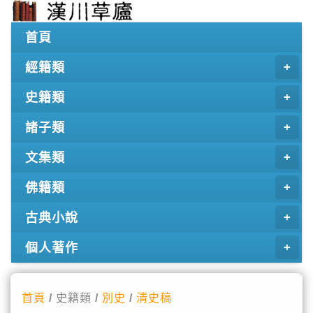
首頁
經籍類
史籍類
諸子類
文集類
佛籍類
古典小說
個人著作
首頁
/ 史籍類 /
別史
/
清史稿