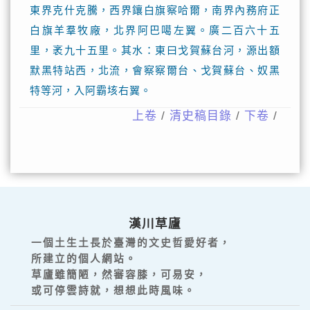
東界克什克騰，西界鑲白旗察哈爾，南界內務府正
白旗羊羣牧廠，北界阿巴噶左翼。廣二百六十五
里，袤九十五里。其水：東曰戈賀蘇台河，源出額
默黑特站西，北流，會察察爾台、戈賀蘇台、奴黑
特等河，入阿霸垓右翼。
上卷
/
清史稿目錄
/
下卷
/
漢川草廬
一個土生土長於臺灣的文史哲愛好者，
所建立的個人網站。
草廬雖簡陋，然審容膝，可易安，
或可停雲詩就，想想此時風味。