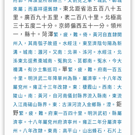
附郭。降濮並所領縣三，又割兗之單、城武、鄆城
東北距省治五百八十五
來屬；而嘉祥還舊隸。
里。廣百九十五里，袤二百八十里。北極高
三十五度二十分。京師偏西五十一分。領州
一，縣十。菏澤
繁，疲，難。倚。黃河自直隸開
州入，其南瓠子故道。水經注，東至濟陰句陽為新
溝。城南：灉河。又南：北渠、泲河。水經注，北
泲東北逕煮棗城南、冤朐北、莒都南。冤水，今大
單
禰溝。有沙土集巡司。
繁，疲，難。府南一百五
十里。明洪武二年降單州為縣，屬濟寧。十八年改
屬兗州。雍正十三年改隸。東：棲霞山。西南：大
陵山。南：黃河，自河南儀封縣界流入縣南，東流
鉅
入江南碭山縣界。東：古淶河流入金鄉縣，湮。
野
繁，疲，難。府東一百四十里。明洪武初，縣屬
濟寧。十八年屬兗州府濟寧州。雍正二年分屬濟寧
州。八年改隸。東南：高平山，山出蜂石，石片上