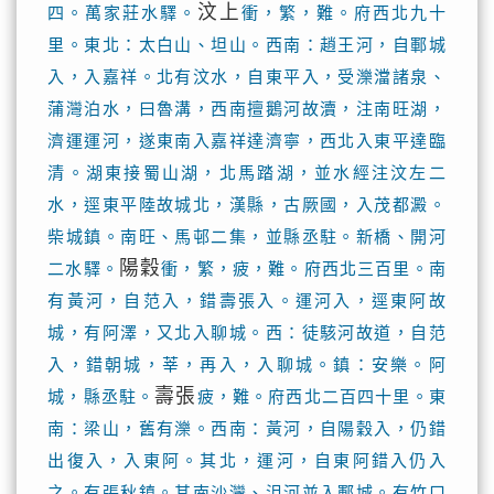
汶上
四。萬家莊水驛。
衝，繁，難。府西北九十
里。東北：太白山、坦山。西南：趙王河，自鄆城
入，入嘉祥。北有汶水，自東平入，受濼澢諸泉、
蒲灣泊水，曰魯溝，西南擅鵝河故瀆，注南旺湖，
濟運運河，遂東南入嘉祥達濟寧，西北入東平達臨
清。湖東接蜀山湖，北馬踏湖，並水經注汶左二
水，逕東平陸故城北，漢縣，古厥國，入茂都澱。
柴城鎮。南旺、馬邨二集，並縣丞駐。新橋、開河
陽穀
二水驛。
衝，繁，疲，難。府西北三百里。南
有黃河，自范入，錯壽張入。運河入，逕東阿故
城，有阿澤，又北入聊城。西：徒駭河故道，自范
入，錯朝城，莘，再入，入聊城。鎮：安樂。阿
壽張
城，縣丞駐。
疲，難。府西北二百四十里。東
南：梁山，舊有濼。西南：黃河，自陽穀入，仍錯
出復入，入東阿。其北，運河，自東阿錯入仍入
之。有張秋鎮。其南沙灣、沮河並入鄆城。有竹口