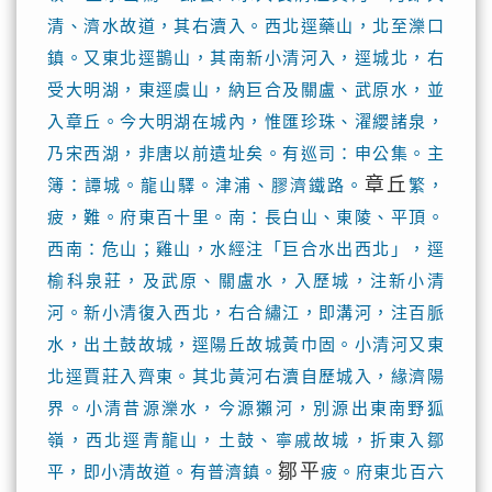
清、濟水故道，其右瀆入。西北逕藥山，北至濼口
鎮。又東北逕鵲山，其南新小清河入，逕城北，右
受大明湖，東逕虞山，納巨合及關盧、武原水，並
入章丘。今大明湖在城內，惟匯珍珠、濯纓諸泉，
乃宋西湖，非唐以前遺址矣。有巡司：申公集。主
章丘
簿：譚城。龍山驛。津浦、膠濟鐵路。
繁，
疲，難。府東百十里。南：長白山、東陵、平頂。
西南：危山；雞山，水經注「巨合水出西北」，逕
榆科泉莊，及武原、關盧水，入歷城，注新小清
河。新小清復入西北，右合繡江，即溝河，注百脈
水，出土鼓故城，逕陽丘故城黃巾固。小清河又東
北逕賈莊入齊東。其北黃河右瀆自歷城入，緣濟陽
界。小清昔源濼水，今源獺河，別源出東南野狐
嶺，西北逕青龍山，土鼓、寧戚故城，折東入鄒
鄒平
平，即小清故道。有普濟鎮。
疲。府東北百六