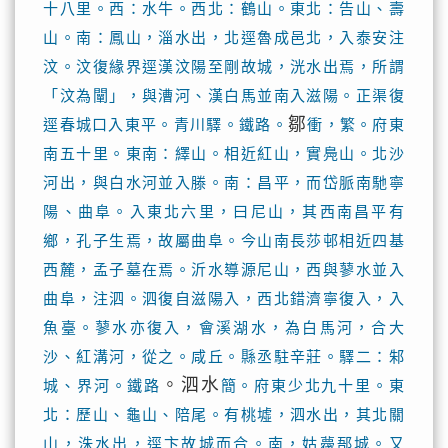
十八里。西：水牛。西北：鶴山。東北：告山、壽
山。南：鳳山，淄水出，北逕魯成邑北，入泰安注
汶。汶復緣界逕漢汶陽至剛故城，洸水出焉，所謂
「汶為闡」，與漕河、漢白馬並南入滋陽。正渠復
鄒
逕春城口入東平。青川驛。鐵路。
衝，繁。府東
南五十里。東南：繹山。相近紅山，實鳧山。北沙
河出，與白水河並入滕。南：昌平，而岱脈南馳寧
陽、曲阜。入東北六里，曰尼山，其西南昌平有
鄉，孔子生焉，故屬曲阜。今山南長莎邨相近四基
西麓，孟子墓在焉。沂水導源尼山，西與蓼水並入
曲阜，注泗。泗復自滋陽入，西北錯濟寧復入，入
魚臺。蓼水亦復入，會溪湖水，為白馬河，合大
沙、紅溝河，從之。咸丘。縣丞駐辛莊。驛二：邾
。泗水
城、界河。鐵路
簡。府東少北九十里。東
北：歷山、龜山、陪尾。有桃墟，泗水出，其北關
山，洙水出，逕卞故城而合。南，姑薎郚城。又