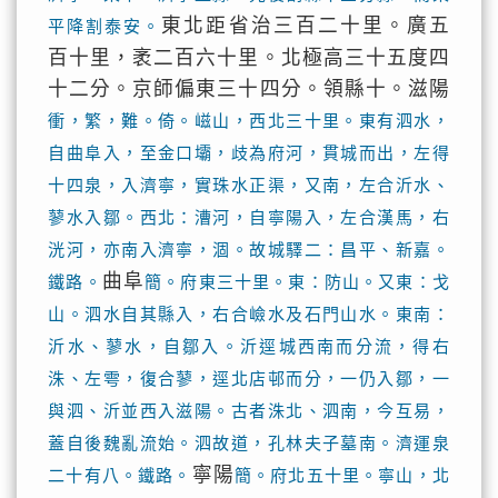
東北距省治三百二十里。廣五
平降割泰安。
百十里，袤二百六十里。北極高三十五度四
十二分。京師偏東三十四分。領縣十。滋陽
衝，繁，難。倚。嵫山，西北三十里。東有泗水，
自曲阜入，至金口壩，歧為府河，貫城而出，左得
十四泉，入濟寧，實珠水正渠，又南，左合沂水、
蓼水入鄒。西北：漕河，自寧陽入，左合漢馬，右
洸河，亦南入濟寧，涸。故城驛二：昌平、新嘉。
曲阜
鐵路。
簡。府東三十里。東：防山。又東：戈
山。泗水自其縣入，右合嶮水及石門山水。東南：
沂水、蓼水，自鄒入。沂逕城西南而分流，得右
洙、左雩，復合蓼，逕北店邨而分，一仍入鄒，一
與泗、沂並西入滋陽。古者洙北、泗南，今互易，
蓋自後魏亂流始。泗故道，孔林夫子墓南。濟運泉
寧陽
二十有八。鐵路。
簡。府北五十里。寧山，北