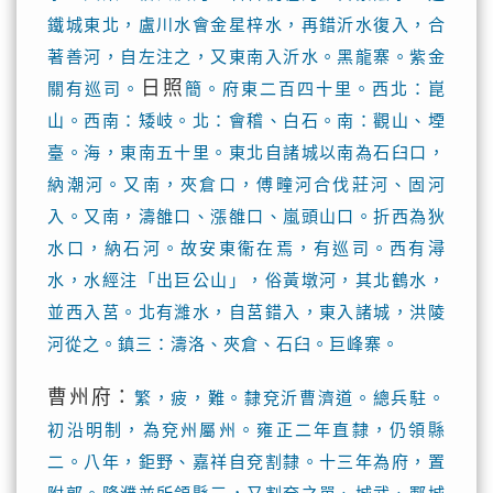
鐵城東北，盧川水會金星梓水，再錯沂水復入，合
著善河，自左注之，又東南入沂水。黑龍寨。紫金
日照
關有巡司。
簡。府東二百四十里。西北：崑
山。西南：矮岐。北：會稽、白石。南：觀山、堙
臺。海，東南五十里。東北自諸城以南為石臼口，
納潮河。又南，夾倉口，傅疃河合伐莊河、固河
入。又南，濤雒口、漲雒口、嵐頭山口。折西為狄
水口，納石河。故安東衞在焉，有巡司。西有潯
水，水經注「出巨公山」，俗黃墩河，其北鶴水，
並西入莒。北有濰水，自莒錯入，東入諸城，洪陵
河從之。鎮三：濤洛、夾倉、石臼。巨峰寨。
曹州府：
繁，疲，難。隸兗沂曹濟道。總兵駐。
初沿明制，為兗州屬州。雍正二年直隸，仍領縣
二。八年，鉅野、嘉祥自兗割隸。十三年為府，置