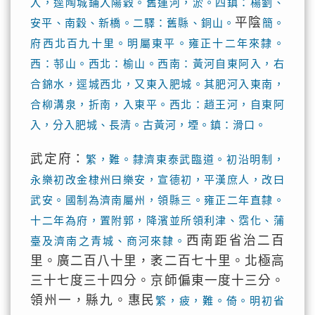
入，逕陶城鋪入陽穀。舊運河，淤。四鎮：楊劉、
平陰
安平、南穀、新橋。二驛：舊縣、銅山。
簡。
府西北百九十里。明屬東平。雍正十二年來隸。
西：邿山。西北：榆山。西南：黃河自東阿入，右
合錦水，逕城西北，又東入肥城。其肥河入東南，
合柳溝泉，折南，入東平。西北：趙王河，自東阿
入，分入肥城、長清。古黃河，堙。鎮：滑口。
武定府：
繁，難。隸濟東泰武臨道。初沿明制，
永樂初改金棣州曰樂安，宣德初，平漢庶人，改曰
武安。國制為濟南屬州，領縣三。雍正二年直隸。
十二年為府，置附郭，降濱並所領利津、霑化、蒲
西南距省治二百
臺及濟南之青城、商河來隸。
里。廣二百八十里，袤二百七十里。北極高
三十七度三十四分。京師偏東一度十三分。
領州一，縣九。惠民
繁，疲，難。倚。明初省