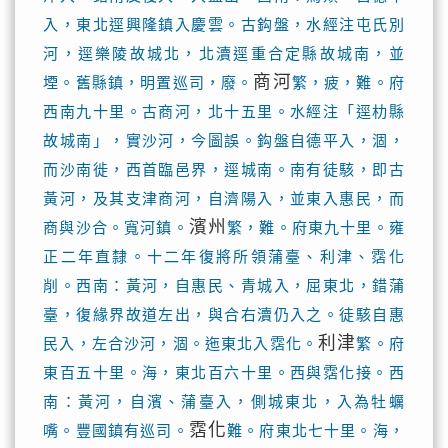
入，東北逕興隆鎮入慶雲。古鈎盤，水經注屯氏別
河，逕樂陵故城北，北瀆逕重合定縣故城南，並
商河
堙。舊縣鎮，明置巡司，廢。
繁，疲，難。府
西南九十里。古商河，北十五里。水經注「逕朸縣
故城南」，實沙河，今圖誤。鈎盤自德平入，涸，
而沙南徙，西首臨邑界，逕城南。南有徒駭，即古
黃河，及其支津商河，自濟陽入，並東入惠民，而
濱州
商與沙合。寬河鎮。
繁，難。府東九十里。雍
正二年直隸。十二年復將所領蒲臺、利津、霑化
削。西南：黃河，自惠民、青城入，屈東北，錯蒲
臺，復緣界故道左出，與合右瀆仍入之。徒駭自惠
利津
民入，左合沙河，涸。迤東北入霑化。
繁。府
東百五十里。海，東北百六十里。西與霑化接。西
南：黃河，自濱、蒲臺入，側城東北，入為牡蠣
霑化
嘴。豐國鎮有巡司。
難。府東北七十里。海，