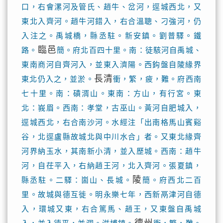
口，右會漯河及管氏、趙牛、岔河，逕城西北，又
東北入齊河。趙牛河錯入，右合溫聰、刁強河，仍
入注之。禹城橋，縣丞駐。新安鎮。劉普驛。鐵
臨邑
路。
簡。府北百四十里。南：徒駭河自禹城、
東南商河自齊河入，並東入濟陽。西鈎盤自陵緣界
長清
東北仍入之，並淤。
衝，繁，疲，難。府西南
七十里。南：磧湑山。東南：方山，有行宮。東
北：峩眉。西南：孝堂，古巫山。黃河自肥城入，
逕城西北，右合南沙河。水經注「出南格馬山賓谿
谷，北逕盧縣故城北與中川水合」者。又東北緣齊
河界納玉水，其南新小清，並入歷城。西南：趙牛
河，自茌平入，右納趙王河，北入齊河。張夏鎮，
陵
縣丞駐。二驛：崮山、長城。
簡。府西北二百
里。故城與德互徙。明永樂七年，西新鬲津河自德
入，環城又東，右合篤馬、趙王，又東盤自禹城