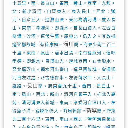
十五里。南：長白山。東南：黃山。西南：九龍。
北：新小清河，自齊東入，東入長山。西北：獺
河，自章丘入，逕滸山濼，東北為清河溝，並入長
山。東南：孝婦河，即瀧水，自長山錯入。左合白
條溝、沙河，逕伏生墓，屈東北，仍入之。其故道
淄川
逕梁鄒故城。有孫家鎮。
簡。府東少南二百二
十里。東南：原山，淄水出焉。南有豬龍河，俗呼
孝婦，即瀧水，自博山入，逕城西南，右合般水，
又北逕浮山。獺水河出黌山，逕昌國故城，會浸泗
河自左注之，乃古德會水。左得萌水口，入長山。
長山
鐵路。
簡。府東百九十里。西南：長白山。
南：鳳山。西北：新山。清河自鄒平入，折北入高
苑。清河溝東入新城。東南：孝婦河自淄川入，左
新城
得魚子溝，錯鄒平仍入。有周邨鎮。
簡。府東
北二百十六里。東南：商山。西北：清河溝自長山
入，右迤為青沙泊，淤。東有烏河，即時水，逕西