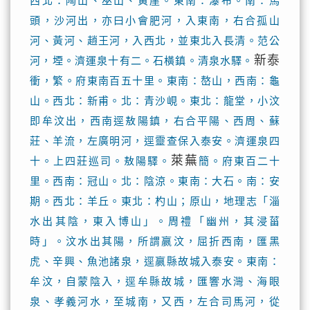
西北：陶山、巫山、黃崖。東南：瀑布。南：馬
頭，沙河出，亦曰小會肥河，入東南，右合孤山
河、黃河、趙王河，入西北，並東北入長清。范公
新泰
河，堙。濟運泉十有二。石橫鎮。清泉水驛。
衝，繁。府東南百五十里。東南：嶅山，西南：龜
山。西北：新甫。北：青沙峴。東北：龍堂，小汶
即牟汶出，西南逕敖陽鎮，右合平陽、西周、蘇
莊、羊流，左廣明河，逕靈查保入泰安。濟運泉四
萊蕪
十。上四莊巡司。敖陽驛。
簡。府東百二十
里。西南：冠山。北：陰涼。東南：大石。南：安
期。西北：羊丘。東北：杓山；原山，地理志「淄
水出其陰，東入博山」。周禮「幽州，其浸菑
時」。汶水出其陽，所謂嬴汶，屈折西南，匯黑
虎、辛興、魚池諸泉，逕嬴縣故城入泰安。東南：
牟汶，自蒙陰入，逕牟縣故城，匯響水灣、海眼
泉、孝義河水，至城南，又西，左合司馬河，從