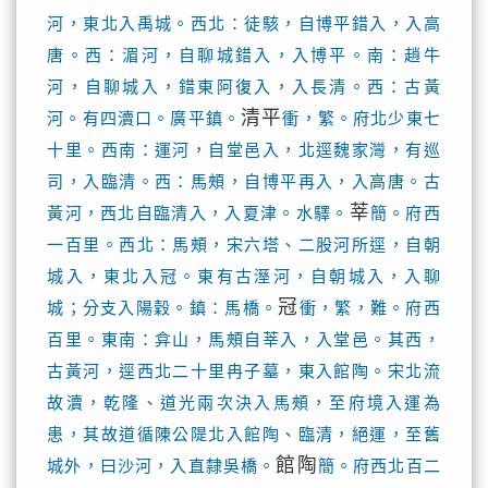
河，東北入禹城。西北：徒駭，自博平錯入，入高
唐。西：湄河，自聊城錯入，入博平。南：趙牛
河，自聊城入，錯東阿復入，入長清。西：古黃
清平
河。有四瀆口。廣平鎮。
衝，繁。府北少東七
十里。西南：運河，自堂邑入，北逕魏家灣，有巡
司，入臨清。西：馬頰，自博平再入，入高唐。古
莘
黃河，西北自臨清入，入夏津。水驛。
簡。府西
一百里。西北：馬頰，宋六塔、二股河所逕，自朝
城入，東北入冠。東有古溼河，自朝城入，入聊
冠
城；分支入陽穀。鎮：馬橋。
衝，繁，難。府西
百里。東南：弇山，馬頰自莘入，入堂邑。其西，
古黃河，逕西北二十里冉子墓，東入館陶。宋北流
故瀆，乾隆、道光兩次決入馬頰，至府境入運為
患，其故道循陳公隄北入館陶、臨清，絕運，至舊
館陶
城外，曰沙河，入直隸吳橋。
簡。府西北百二