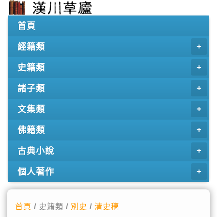
首頁
經籍類
史籍類
諸子類
文集類
佛籍類
古典小說
個人著作
首頁
/ 史籍類 /
別史
/
清史稿