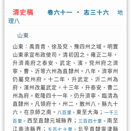
清史稿
卷六十一 ‧ 志三十六
地
理八
山東
山東：禹貢青、徐及兗、豫四州之域。明置
山東承宣布政使司。清初因之。雍正二年，
升濟南府之泰安、武定、濱，兗州府之濟
寧、曹、沂等六州為直隸州。八年，濟寧州
仍屬兗州府。十二年，升武定、沂二州為
府，濱州改屬武定。十三年，升泰安、曹二
州為府。乾隆四十一年，仍升濟寧、臨清為
直隸州。凡領府十，州二，散州八，縣九十
六。在京師之南。
東至大海；
八百里。
一千三
西至直隸元城縣界；
南至
百里。
三百四十里。
江南沛縣界；
北至直隸寧津縣
五百七十里。