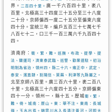
界。
廣一千六百四十里，袤八
二百四十里。
百里。北極高三十四度三十五分至三十八度
二十分。京師偏西一度二十五分至偏東六度
四十分。宣統三年，編戶五百三十七萬七千
八百七十二，口三千一百三萬六千九百四十
四。
濟南府：
衝，繁，難。巡撫，布政、提學、提
法、鹽運司，濟東泰武臨、巡警、勸業道駐。初沿
明制為省治，領州四，縣二十六。雍正中，武定、
泰安、濱直隸，割陽信、萊蕪、利津等九縣屬之。
北至京師八百里。廣三百六十里，袤二百八
十里。北極高三十六度四十五分。京師偏東
四十一分。領州一，縣十五。歷城
衝，繁，
難。倚。城南：歷山。東：華不注。東南：長城
嶺，玉水出焉。錦雲川水入長清注黃河。河即大