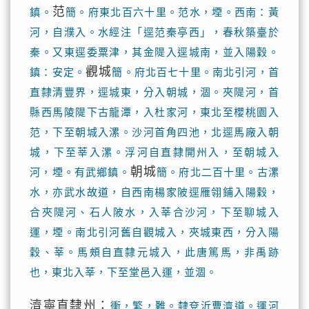
范
鎮。
簡。府東北百六十里。范水，堙。西南：黃
河，自濮入。水經注「逕范秦亭西」，春秋築臺於
秦。又東逕委粟津，其金隄入逕城南，並入陽穀。
觀城
鎮：安定。
簡。府北百七十里。南北引河，首
直隸清豐界，逕城東，分入朝城，涸。夾隄河，首
縣西馬陵隄下古龍潭，入杜家河，東北至櫻桃園入
范，下至朝城入漯。沙河首角四池，北逕馬廠入朝
城，下至莘入漯。浮河自直隸開州入，至朝城入
朝城
河，堙。有武鄉鎮。
簡。府北二百十里。古漯
水，亦武水故道，自西南楊家陂逕雁翎鋪入陽穀，
合夾隄河、石人陂水，入莘合沙河，下至聊城入
運，堙。南北引河舊自觀城入，夾城東西，分入陽
穀、莘。馬頰自直隸元城入，此唐篤馬，非禹跡
也，東北入莘，下至堂邑入運，並涸。
濟寧直隸州：
衝，繁，難。隸兗沂曹濟道。運河