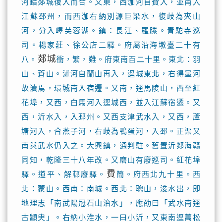
河錯郯城復入而合。又東，西泇河自費入，並南入
江蘇邳州，而西泇右納別源巨梁水，復歧為夾山
河，分入嶧芙蓉湖。鎮：長江、羅滕。青駝寺巡
司。楊家莊、徐公店二驛。府屬沿海墩臺二十有
郯城
八。
衝，繁，難。府東南百二十里。東北：羽
山、蒼山。沭河自蘭山再入，逕城東北，右得墨河
故瀆焉，環城南入宿遷。又南，逕馬陵山，西至紅
花埠，又西，白馬河入逕城西，並入江蘇宿遷。又
西，沂水入，入邳州。又西支津武水入，又西，蘆
塘河入，合燕子河，右歧為鴨蛋河，入邳。正渠又
南與武水仍入之。大興鎮，通判駐。舊置沂郯海贛
同知，乾隆三十八年改。又磨山有廢巡司。紅花埠
費
驛。道平、解邨廢驛。
簡。府西北九十里。西
北：蒙山。西南：南城。西北：聰山，浚水出，即
地理志「南武陽冠石山治水」，應劭曰「武水南逕
古顓臾」。右納小淮水，一曰小沂，又東南逕萬松