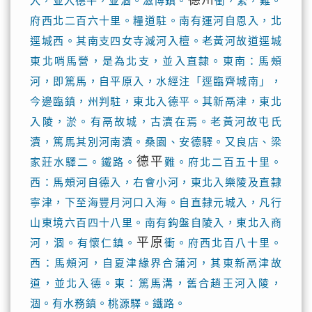
德州
入，並入德平，並涸。滋博鎮。
衝，繁，難。
府西北二百六十里。糧道駐。南有運河自恩入，北
逕城西。其南支四女寺減河入檀。老黃河故道逕城
東北哨馬營，是為北支，並入直隸。東南：馬頰
河，即篤馬，自平原入，水經注「逕臨齊城南」，
今邊臨鎮，州判駐，東北入德平。其新鬲津，東北
入陵，淤。有鬲故城，古瀆在焉。老黃河故屯氏
瀆，篤馬其別河南瀆。桑園、安德驛。又良店、梁
德平
家莊水驛二。鐵路。
難。府北二百五十里。
西：馬頰河自德入，右會小河，東北入樂陵及直隸
寧津，下至海豐月河口入海。自直隸元城入，凡行
山東境六百四十八里。南有鈎盤自陵入，東北入商
平原
河，涸。有懷仁鎮。
衝。府西北百八十里。
西：馬頰河，自夏津緣界合蒲河，其東新鬲津故
道，並北入德。東：篤馬溝，舊合趙王河入陵，
涸。有水務鎮。桃源驛。鐵路。