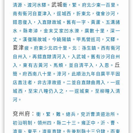
武城
清源、渡河水驛。
衝，繁。府北少東一百里。
南有衞河自夏津入，逕城西，折東北，復會沙河，
錯恩復入，入直隸故城。舊有一字、黃蘆、五溝諸
水。縣卑淖，金末艾家凹水濼，廣數十里，深一
丈。漢復陽故城，今饒陽鎮。甲馬營巡司，又驛。
夏津
疲。府東少北四十里。北：孫生鎮。西有衞河
自州入，再錯直隸清河入，入武城。舊有沙河自州
丘
入，東有古黃河、馬頰，並自清平入，入恩。
簡。府西南八十里。漳河，此順治九年自廣平平固
店直注者，非古漳故道。二並自直隸曲周入，一逕
城西，至宋八疃仍入之，一逕城東，至柳疃入清
河。
兗州府：
衝，繁，難。總兵，兗沂曹濟道治所。
初沿明制，領州四，縣二十三。雍正中，沂、曹、
濟寧、東平，濟寧直隸。先後割縣十三分隸，而東