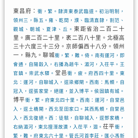
東昌府：
衝，繁。隸濟東泰武臨道。初沿明制，
領州三，縣五。雍、乾間，濮、臨清直隸，割范、
東距省治二百二十
觀城、朝城、夏津、丘。
里。廣二百二十里，袤二百八十里。北極高
三十六度三十三分。京師偏西十八分。領州
一，縣九。聊城
衝，繁，難。倚。南有運河，即
會通，自陽穀入，右播為趙牛、湄河，入茌平。王
堂邑
官鎮。崇武水驛。
衝，疲。府西四十里。東
北：運河，自聊城入，逕梁鄉閘。西南：馬頰，自
冠入，逕張家堂，絕運，並入博平。侯固鎮有城。
博平
衝，繁。府東北四十里。西南：運河，自堂邑
入，逕土橋閘，西北至田家口。其西馬頰，自堂邑
入，西北復絕。西：徒駭，自聊城入，逕鄧家橋，
茌平
右納湄河，東北擅溼故瀆，入茌平，涸。
衝，
繁，難。府東北六十里。管氏河首李莊，匯小馮新