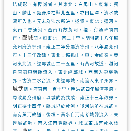
結成形，有酷肖者。其東北：白馬山。東南：獨
山、麟山。鉅野澤在縣北五里，亦曰巨澤，濟水故
瀆所入也。元末為沙水所決，遂涸。東北：運河。
東南：會通河。西南有故黃河，堙。有通濟閘閘
鄆城
官。
簡。府東北一百二十里。明洪武十八年屬
兗州府濟寧州。雍正二年分屬濟寧州。八年屬兗州
府。十三年改隸。東北：獨孤山。東：金線嶺。黃
河東北流，逕鄆城西二十五里，有黃河故道。灉河
自直隸東明縣流入，東北經鄆城，西南入壽張縣
界。古濟二水合流，北逕鄆城，南流入東平州界。
城武
簡。府東南一百十里。明洪武四年屬濟寧府，
尋改屬兗州府，以城武為武成。雍正十三年改隸。
明正德十四年，縣城圮於黃河，後河決多在城武。
南有黃河故道，後堙。黃水自河南考城縣流入，東
逕城武縣，南入江南豐縣界。城武東北有黃水枝