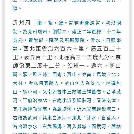
鎮。
沂州府：
衝，繁，難。隸兗沂曹濟道。初沿明
制，為兗州屬州，領縣二。雍正二年直隸。十二年
為府，置附郭，降莒及所屬蒙陰、沂水、日照來
西北距省治六百六十里。廣五百二十
隸。
里，袤五百十里。北極高三十五度九分。京
師偏東二度十二分。領州一，縣六。蘭山
衝，繁，難。倚。西南：寶山。東南：馬陵。北：
大柱。沂水自其縣入。蒙山河入為汶水，逕鐵角
山，納小河，又南逕魯中丘故城王祥墓右，合孝感
河，至府治東北，右納小沂及胭脂河，又涑支津，
其正渠逕勃莊南，為蘆塘河。沂水又南逕龍塘口，
右歧為武河，其東白馬河。東北：沭水，自莒入，
右合溫泉水，右武陽溝，再入郯城，而武河、蘆塘