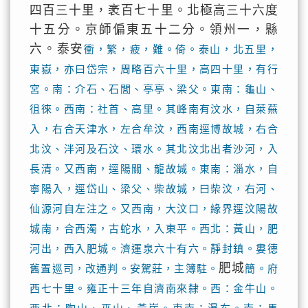
四百三十里，袤百七十里。北極高三十六度
十五分。京師偏東五十二分。領州一，縣
六。泰安
衝，繁，疲，難。倚。泰山，北五里，
東嶽，亦曰岱宗，周略百六十里，高四十里，有行
宮。南：介石、石閭、亭亭、梁父。東南：龜山、
徂徠。西南：社首、高里。其峰南有汶水，自萊蕪
入，右合天津水，左合牟汶，西南逕博故城，右合
北汶、泮河及石汶、環水。其北汶北出者沙河，入
長清。又西南，逕陽關、龍故城。東南：淄水，自
寧陽入，逕岱山、梁父、柴故城，曰柴汶，右河、
仙源河自左注之。又西南，大汶口，緣界逕汶陽故
城南，合西濁，古蛇水，入東平。西北：黃山，肥
河出，西入肥城。濟運泉六十有六。靜封鎮。婁德
肥城
舊置巡司，改通判。安駕莊，主簿駐。
簡。府
西七十里。雍正十三年自濟南來隸。西：金牛山。