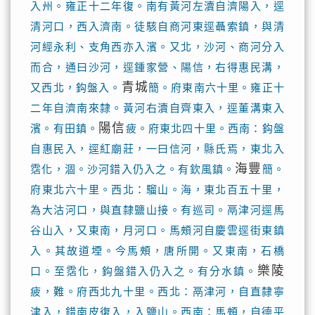
入州。雍正十二年復。南有黃河左瀆自濟陽入，逕
清河口，西入濟南。徒駭自商河東逕聶索鎮，與清
河經永利、支角西亦入濱。又北，沙河、商河分入
而合，通曰沙河，逕鍾家營、陽信，右得惠民溝，
青城
又西北，鈎盤入。
簡。府東南六十里。雍正十
二年自濟南來隸。黃河右瀆自齊東入，逕董溝東入
陽信
濱。有田鎮。
疲。府東北四十里。西南：鈎盤
自惠民入，逕紅廟莊，一曰信河，縣氏焉，東北入
海豐
霑化，涸。沙河錯入仍入之。有欽風鎮。
簡。
府東北六十里。西北：騮山。海，東北百五十里，
為大沽河口，與直隸鹽山接。有巡司。鬲津河逕馬
谷山入，又東南，月河口。馬頰河自慶雲逕街東鎮
入。其故道堙。今馬頰，唐所開。又東南，石橋
樂陵
口。至霑化，鈎盤錯入仍入之。有分水鎮。
疲，難。府西北九十里。西北：鬲津河，自直隸寧
津入，錯南皮復入，入鹽山。西南：馬頰，自德平