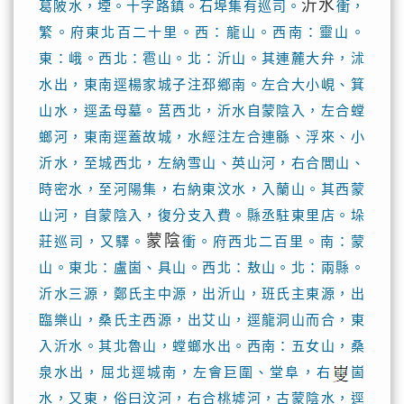
沂水
葛陂水，堙。十字路鎮。石埠集有巡司。
衝，
繁。府東北百二十里。西：龍山。西南：靈山。
東：峨。西北：雹山。北：沂山。其連麓大弁，沭
水出，東南逕楊家城子注邳鄉南。左合大小峴、箕
山水，逕孟母墓。莒西北，沂水自蒙陰入，左合螳
螂河，東南逕蓋故城，水經注左合連緜、浮來、小
沂水，至城西北，左納雪山、英山河，右合閭山、
時密水，至河陽集，右納東汶水，入蘭山。其西蒙
山河，自蒙陰入，復分支入費。縣丞駐東里店。垛
蒙陰
莊巡司，又驛。
衝。府西北二百里。南：蒙
山。東北：盧崮、具山。西北：敖山。北：兩縣。
沂水三源，鄭氏主中源，出沂山，班氏主東源，出
臨樂山，桑氏主西源，出艾山，逕龍洞山而合，東
入沂水。其北魯山，螳螂水出。西南：五女山，桑
泉水出，屈北逕城南，左會巨圍、堂阜，右
崮
水，又東，俗曰汶河，右合桃墟河，古蒙陰水，逕