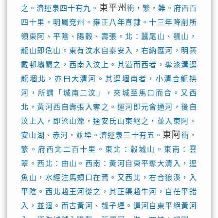
東平州
之。濟運泉四十有九。
衝，繁，難。府西百
四十里。明屬兗州。雍正八年直隸。十三年降削所
領東阿、平陰、陽穀、壽張。北：蠶尾山、瓠山，
龍山即危山。東有汶水自泰安入，右納匯河，明築
戴邨壩閼之，西南入汶上。其溢而西者，奪漆溝逕
龍堌北，亦曰大清河。其逕堌南者，小清合龍拱
河，所謂「城南二汶」，夾城至馬口而合。又西
北，黃河西自壽張入奪之。運河即元會通河，後自
汶上入，即梁山濼，逕安氏山東絕之，並入東阿。
東阿
安山湖、赤河，並堙。濟運泉三十有五。
衝，
繁。府西北二百十里。東北：穀城山。東南：雲
翠。西北：曲山。西南：黃河自東平奪大清入，逕
魚山，水經注馬頰口在焉。又西北，右合狼溪，入
平陰。西北趙王河從之，其正渠趙牛河，自茌平錯
入，並涸。而古黃河、瓠子堙。運河自東平絕黃河