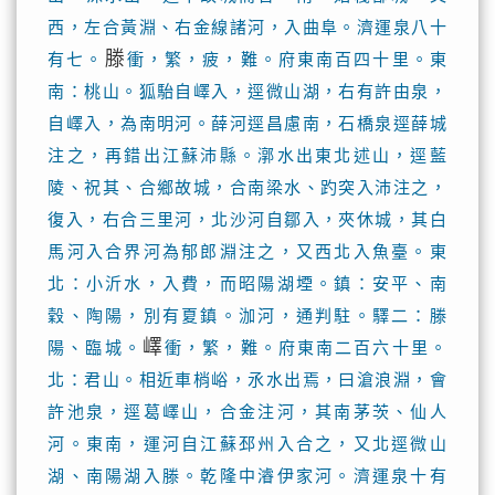
西，左合黃淵、右金線諸河，入曲阜。濟運泉八十
滕
有七。
衝，繁，疲，難。府東南百四十里。東
南：桃山。狐駘自嶧入，逕微山湖，右有許由泉，
自嶧入，為南明河。薛河逕昌慮南，石橋泉逕薛城
注之，再錯出江蘇沛縣。漷水出東北述山，逕藍
陵、祝其、合鄉故城，合南梁水、趵突入沛注之，
復入，右合三里河，北沙河自鄒入，夾休城，其白
馬河入合界河為郁郎淵注之，又西北入魚臺。東
北：小沂水，入費，而昭陽湖堙。鎮：安平、南
穀、陶陽，別有夏鎮。泇河，通判駐。驛二：滕
嶧
陽、臨城。
衝，繁，難。府東南二百六十里。
北：君山。相近車梢峪，氶水出焉，曰滄浪淵，會
許池泉，逕葛嶧山，合金注河，其南茅茨、仙人
河。東南，運河自江蘇邳州入合之，又北逕微山
湖、南陽湖入滕。乾隆中濬伊家河。濟運泉十有