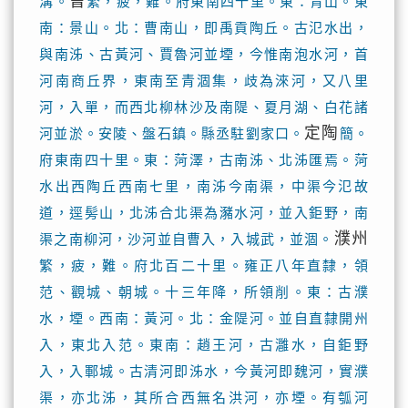
曹
溝。
繁，疲，難。府東南四十里。東：青山。東
南：景山。北：曹南山，即禹貢陶丘。古氾水出，
與南泲、古黃河、賈魯河並堙，今惟南泡水河，首
河南商丘界，東南至青涸集，歧為淶河，又八里
河，入單，而西北柳林沙及南隄、夏月湖、白花諸
定陶
河並淤。安陵、盤石鎮。縣丞駐劉家口。
簡。
府東南四十里。東：菏澤，古南泲、北泲匯焉。菏
水出西陶丘西南七里，南泲今南渠，中渠今氾故
道，逕髣山，北泲合北渠為瀦水河，並入鉅野，南
濮州
渠之南柳河，沙河並自曹入，入城武，並涸。
繁，疲，難。府北百二十里。雍正八年直隸，領
范、觀城、朝城。十三年降，所領削。東：古濮
水，堙。西南：黃河。北：金隄河。並自直隸開州
入，東北入范。東南：趙王河，古灉水，自鉅野
入，入鄆城。古清河即泲水，今黃河即魏河，實濮
渠，亦北泲，其所合西無名洪河，亦堙。有瓠河