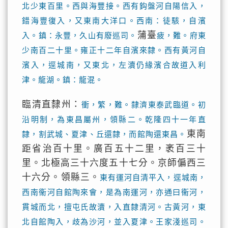
北少東百里。西與海豐接。西有鈎盤河自陽信入，
錯海豐復入，又東南大洋口。西南：徒駭，自濱
蒲臺
入。鎮：永豐，久山有廢巡司。
疲，難。府東
少南百二十里。雍正十二年自濱來隸。西有黃河自
濱入，逕城南，又東北，左瀆仍緣濱合故道入利
津。龍湖。鎮：龍混。
臨清直隸州：
衝，繁，難。隸濟東泰武臨道。初
沿明制，為東昌屬州，領縣二。乾隆四十一年直
東南
隸，割武城、夏津、丘還隸，而館陶還東昌。
距省治百十里。廣百五十二里，袤百三十
里。北極高三十六度五十七分。京師偏西三
十六分。領縣三。
東有運河自清平入，逕城南，
西南衞河自館陶來會，是為南運河，亦通曰衞河，
貫城而北，擅屯氏故瀆，入直隸清河。古黃河，東
北自館陶入，歧為沙河，並入夏津。王家淺巡司。