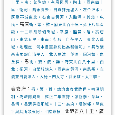
十里。南：館陶鎮。有廢巡司。陶山，西南四十
里。衞河，隋永濟渠，自直隸元城入，左合漳水，
逕喬亭城東北，右會古黃河，入臨清。其北，屯
高唐
氏。
衝，繁，難。府東北百十里。雍正八年直
隸，十二年削所領禹城、平原、臨邑、陵。高唐
山，東北五里。東南：徒駭，自茌平入，東北入禹
城。地理志「河水自靈縣別出為鳴犢河」。其故瀆
西南馬頰自清平入，北入夏津，並涸。固河鎮。魚
恩
丘驛。
衝，繁，疲，難。府東北百八十里。西
北：衞河，自武城錯入。西南古黃河，南馬頰，左
瀆並自夏津入，入德。四女寺，縣丞駐。太平驛。
泰安府：
衝，繁，難。隸濟東泰武臨道。初沿明
制，為濟南屬州。雍正二年直隸，領新泰、萊蕪、
長清。長清尋換肥城。十三年為府，增附郭，降東
北距省八十里。廣
平與其所領東阿、平陰來隸。