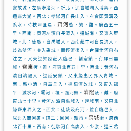
安故城，左納澇淄河，折北，逕會城湖入博興，西
通麻大湖。西北：孝婦河自長山入，右會鄭黃溝及
齊河
系水，時枝津匯焉。
衝，繁，難。府西五十
里。西南：黃河左瀆自長清入，逕城南，又東入歷
城。北：徒駭，自禹城入。西南趙牛河自長清入，
歧為岔河，並入禹城，而經流復入，合倪倫河自右
注之，又東逕梁家莊入臨邑。劉宏鎮。有驛曰晏
齊東
城。
疲，難。府東北百五十里。西北：黃河右
瀆自濟陽入，逕延安鎮，又東緣惠民界入青城。
南：新小清，自章丘入，逕臨濟故城，又東入鄒
濟陽
平。減水河、壩河，堙。臨河鎮。
疲，難。府
東北七十里。黃河左瀆自禹城入，逕城南，又東北
緣齊東界入之。西北：徒駭及商河，並自臨邑入，
禹城
屈北入商河鎮。鎮二：回河、新市。
衝。府西
北百十里。西南：徒駭河自高唐入，少淤，逕三岔