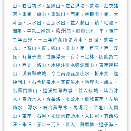
山，右合祊水，至鐘山。左合洪墖、蒙陽、紅衣諸
河。東南：旗山，東泇出。西南：抱犢崮。南：大
沭崮，涑水出，西泇水出，並入蘭山。鎮：毛陽。
莒州
關陽、平邑二巡司。
簡。府東北九十里。雍正
二年直隸。十三年降削所領沂水、日照、蒙陰。
北：七寶山。東：觀山、盧山。南：焦原。西：浮
丘，有莒子墓，或誤浮來。有寺曰定林，因訛為二
山。西北：洛山。水經注濰水導源濰山，東南逕屋
山，漢箕縣故城。今合南源瓦屋山水，折東北，逕
仲固山，右合析泉水。其東浯水，地理志、說文，
出靈門壺山，逕漢姑幕故城，並入諸城。其西沭
水，自沂水入，合華洛、袁公水，側城東南，左納
鶴水、潯水，右合黃華水、馬溝河，至道口入蘭
山。東南：石河，地理志夜頭水，入日照。其西柘
汪、朱汪、青口三河入，並入江蘇贛榆，達于海。