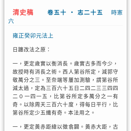
清史稿
卷五十 ‧ 志二十五
時憲
六
雍正癸卯元法上
日躔改法之原：
一，更定歲實以衡消長。歲實古多而今少，
故授時有消長之術。西人第谷所定，減郭守
敬萬分之三。至奈端等屢加測驗，謂第谷所
減太過，定為三百六十五日二四二三三四四
二０一四一五，比第谷所定多萬分之一有
奇。以除周天三百六十度，得每日平行，比
第谷所定少五纖有奇。本法用之。
一，更定黃赤距緯以徵翕闢。黃赤大距，古