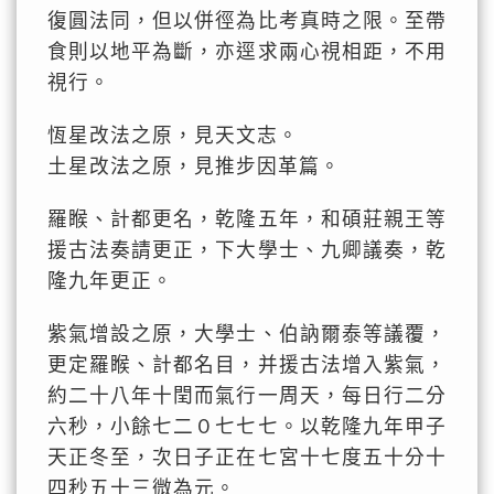
復圓法同，但以併徑為比考真時之限。至帶
食則以地平為斷，亦逕求兩心視相距，不用
視行。
恆星改法之原，見天文志。
土星改法之原，見推步因革篇。
羅睺、計都更名，乾隆五年，和碩莊親王等
援古法奏請更正，下大學士、九卿議奏，乾
隆九年更正。
紫氣增設之原，大學士、伯訥爾泰等議覆，
更定羅睺、計都名目，并援古法增入紫氣，
約二十八年十閏而氣行一周天，每日行二分
六秒，小餘七二０七七七。以乾隆九年甲子
天正冬至，次日子正在七宮十七度五十分十
四秒五十三微為元。