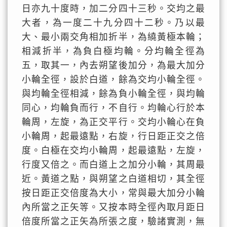
日亦九十度時，加二分四十三秒。交均之最
大者，為一度二十九分四十二秒。乃以最
大、最小兩交角相加折半，為繞黃極本輪；
相減折半，為負白極均輪。分均輪全徑為
五，取其一，內去朔望後加分，為最大加分
小輪全徑，設於白道，餘為交均小輪全徑。
與均輪全徑相減，餘為負小輪全徑，與均輪
同心，均輪負而行，不自行。均輪心行於本
輪周，左旋，為正交平行。交均小輪心在負
小輪周，起最遠點，右旋，行日距正交之倍
度。白極在交均小輪周，起最遠點，左旋，
行度又倍之。而白道上之加分小輪，其周最
近。黃道之點，與朔望之白道相切，其全徑
按日距正交倍度為大小，常與最大加分小輪
內所當之正矢等。又按本時全徑內取月距日
倍度所當之正矢為所張之度，驗諸實測，無