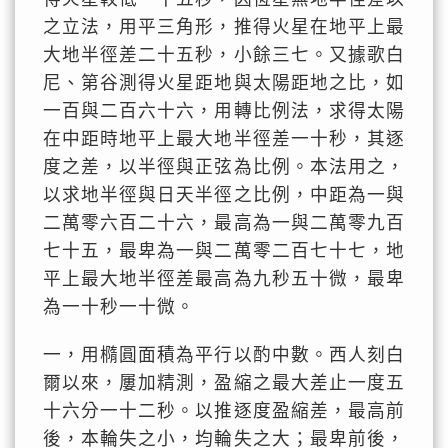
之立法，用平三角形，推得火星在地平上最
大地半徑差二十五秒，小餘三七。又據歌白
尼、第谷測得火星距地與太陽距地之比，如
一百與二百六十六，用轉比例法，求得太陽
在中距時地平上最大地半徑差一十秒，其逐
度之差，以半徑與正弦為比例。本法用之，
以求地半徑與日天半徑之比例，中距為一與
二萬零六百二十六，最高為一與二萬零九百
七十五，最卑為一與二萬零二百七十七，地
平上最大地半徑差最高為九秒五十微，最卑
為一十秒一十微。
一，用橢圓面積為平行以酌中數。西人刻白
爾以來，屢加精測，盈縮之最大差止一度五
十六分一十二秒。以推逐度盈縮差，最高前
後，本輪失之小，均輪失之大；最卑前後，