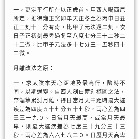
一，更定平行所在以正歲首。用西人噶西尼
所定，推得雍正癸卯年天正冬至為丙申日丑
正三刻十一分有奇，比甲子元法遲二刻。次
日子正初刻最卑過冬至八度七分三十二秒二
十二微，比甲子元法多十七分三十五秒四十
二微。
月離改法之原：
一，求太陰本天心距地及最高行，隨時不
同，以期通變。自西人刻白爾創橢圓之法，
奈端等累測月離，得日當月天中距時最大遲
疾差為四度五十七分五十七秒，兩心差為四
三三一九０。日當月天最高，或當月天最
卑，則最大遲疾差為七度三十九分三十三
秒，兩心差為六六七八二０。日歷月天高卑