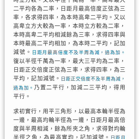
時立方較。又以半徑千萬為一率，高卑最大
二平均各為二率，日距月最高倍度正弦為三
率，各求得四率，為本時高卑二平均。又以
高卑立方大較為一率，本時立方較為二率，
本時高卑二平均相減餘為三率，求得四率與
本時最高二平均相加，為本時二平均，記加
減號。
日距月最高倍度不及半周為減，過為加。
復以半徑千萬為一率，最大三平均為二率，
日距正交倍度正弦為三率，求得四率，為三
平均，記加減號。
日距正交倍度不及半周為減，
乃置二平行，加減二三平均，得用
過為加。
平行。
求初實行，用平三角形，以最高本輪半徑為
一邊，最高均輪半徑為一邊，日距月最高倍
度與半周相減，餘為所夾之角，求得對均輪
半徑之角，為最高實均，記加減號。
日距月