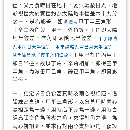
徑。又月食時日在地下，蒙氣轉蔽日光，地
影視徑大於實徑約為太陰地半徑差六十九分
之一，是為影差。如圖
甲丁辛三角形，
圖闕
丁辛二內角與壬甲辛一外角等，丁角即太陽
地半徑差，辛角即太陰地半徑差，
甲丁線略
與甲丙日天半徑等，甲辛線略與甲己月天半徑等，
壬甲己對角丙甲丁
其角皆與地半徑甲乙相當故。
即日半徑。故以丁角、辛角相加，即得壬甲
辛角，內減壬甲己角，餘己甲辛角，即實影
半徑。
一，更定求日食食甚真時及兩心視相距。借
弧線為直線，用平三角形，以食甚用時兩心
實相距為一邊，用時高下差為一邊，用時白
經高弧交角為所夾之角，求得對角之邊，為
兩心視相距，並求得對兩心實相距角。復設