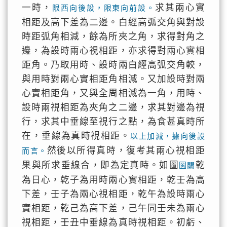
一時，
求其兩心實
限西向後設，限東向前設。
相距及高下差為二邊。白經高弧交角與對設
時距弧角相減，餘為所夾之角，求得對角之
邊，為設時兩心視相距，亦求得對兩心實相
距角。乃取用時、設時兩白經高弧交角較，
與用時對兩心實相距角相減。又加設時對兩
心實相距角，又與全周相減為一角，用時、
設時兩視相距為夾角之二邊，求其對邊為視
行，求其中垂線至視行之點，為食甚真時所
在，垂線為真時視相距。
以上加減，據向後設
然後以所得真時，復考其兩心視相距
而言。
果與所求垂線合，即為定真時。如圖
乾
圖闕
為日心，乾子為用時兩心實相距，乾壬為高
下差，壬子為兩心視相距，乾午為設時兩心
實相距，乾己為高下差，己午同壬未為兩心
視相距，壬丑中垂線為真時視相距。初虧、