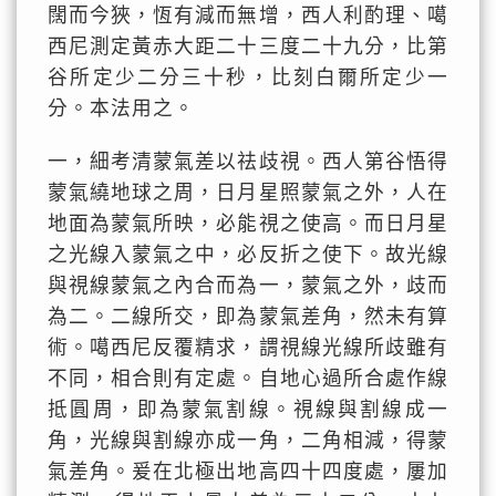
闊而今狹，恆有減而無增，西人利酌理、噶
西尼測定黃赤大距二十三度二十九分，比第
谷所定少二分三十秒，比刻白爾所定少一
分。本法用之。
一，細考清蒙氣差以祛歧視。西人第谷悟得
蒙氣繞地球之周，日月星照蒙氣之外，人在
地面為蒙氣所映，必能視之使高。而日月星
之光線入蒙氣之中，必反折之使下。故光線
與視線蒙氣之內合而為一，蒙氣之外，歧而
為二。二線所交，即為蒙氣差角，然未有算
術。噶西尼反覆精求，謂視線光線所歧雖有
不同，相合則有定處。自地心過所合處作線
抵圓周，即為蒙氣割線。視線與割線成一
角，光線與割線亦成一角，二角相減，得蒙
氣差角。爰在北極出地高四十四度處，屢加