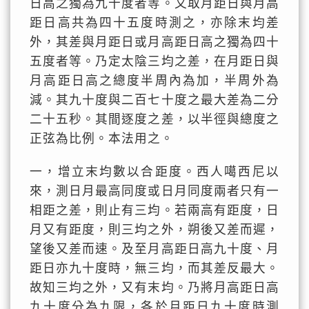
日高之獨為九十度者等。又取月距日與月高
距日高共為四十五度時測之，亦除末均差
外，其差與月距日或月高距日高之獨為四十
五度者等。乃定太陰三均之差，在月距日與
月高距日高之總度半周內為加，半周外為
減。其九十度與二百七十度之最大差為二分
二十五秒。其間逐度之差，以半徑與總度之
正弦為比例。本法用之。
一，增立末均數以合距度。西人噶西尼以
來，測日月最高同度或日月同度兩者只有一
相距之差，則止有三均。若兩高有距度，日
月又有距度，則三均之外，朔後又差而遲，
望後又差而速。及至月高距日高九十度、月
距日亦九十度時，無三均，而其差反最大。
故知三均之外，又有末均。乃將月高距日高
九十度分為九限，各於月距日九十度時測