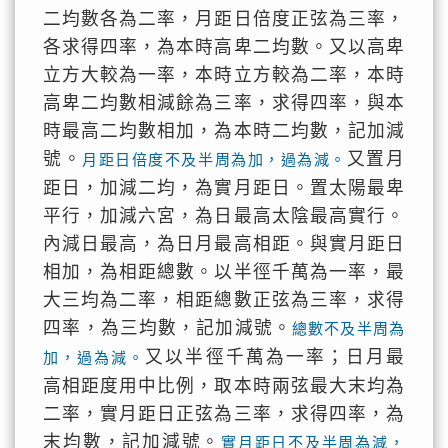
二均數各為二率，月距日倍度正弦為三率，
各求得四率，為本時高卑二均數。又以高卑
立方大較為一率，本時立方較為二率，本時
高卑二均數相減餘為三率，求得四率，與本
時最高二均數相加，為本時二均數，記加減
號。
又置月
月距日倍度不及半周為加，過為減。
距日，加減二均，為實月距日。置太陽最卑
平行，加減六宮，為日最高太陰最高實行。
內減日最高，為日月最高相距。與實月距日
相加，為相距總數。以半徑千萬為一率，最
大三均為二率，相距總數正弦為三率，求得
四率，為三均數，記加減號。
總數不及半周為
又以半徑千萬為一率；日月最
加，過為減。
高相距度用中比例，取本時兩弦最大末均為
二率，實月距日正弦為三率，求得四率，為
末均數，記加減號。
實月距日不及半周為減，