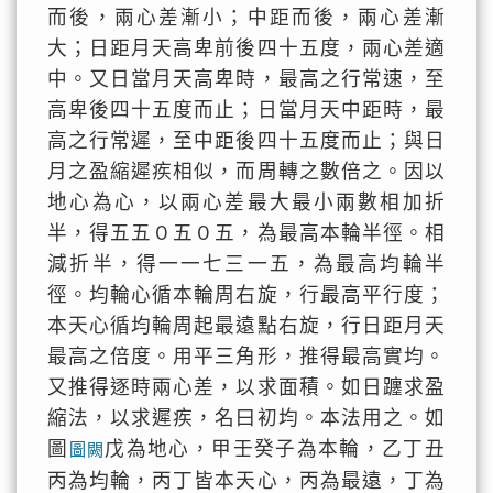
而後，兩心差漸小；中距而後，兩心差漸
大；日距月天高卑前後四十五度，兩心差適
中。又日當月天高卑時，最高之行常速，至
高卑後四十五度而止；日當月天中距時，最
高之行常遲，至中距後四十五度而止；與日
月之盈縮遲疾相似，而周轉之數倍之。因以
地心為心，以兩心差最大最小兩數相加折
半，得五五０五０五，為最高本輪半徑。相
減折半，得一一七三一五，為最高均輪半
徑。均輪心循本輪周右旋，行最高平行度；
本天心循均輪周起最遠點右旋，行日距月天
最高之倍度。用平三角形，推得最高實均。
又推得逐時兩心差，以求面積。如日躔求盈
縮法，以求遲疾，名曰初均。本法用之。如
圖
戊為地心，甲壬癸子為本輪，乙丁丑
圖闕
丙為均輪，丙丁皆本天心，丙為最遠，丁為