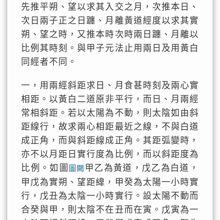
先推平朔、望以求其入交之月，次推本日、
次日兩子正之日躔、月離黃道經度以求其實
朔、望之時，又推本時次時兩日躔、月離以
比例其時刻。與甲子元法止用兩日及用黃白
同經者不同。
一，用兩經斜距求日、月食甚時刻及兩心實
相距。以黃白二道原非平行，而日、月兩經
常相斜距。若以太陽為不動，則太陰如由斜
距線行，故求兩心相距最近之線，不與白道
成正角，而與斜距線成正角。其距弧變時，
亦不以月距日實行度為比例，而以斜距度為
比例。如圖
甲乙為黃道，戊乙為白道，
圖闕
甲戊為實朔、望距緯，甲癸為太陽一小時實
行，戊丑為太陰一小時實行。設太陽不動而
合癸與甲，則太陰不在丑而在寅。戊寅為一