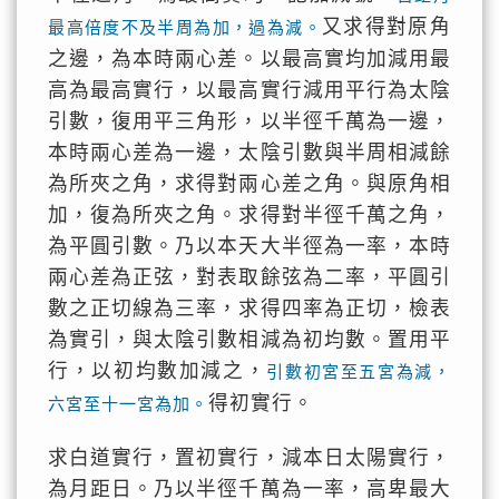
又求得對原角
最高倍度不及半周為加，過為減。
之邊，為本時兩心差。以最高實均加減用最
高為最高實行，以最高實行減用平行為太陰
引數，復用平三角形，以半徑千萬為一邊，
本時兩心差為一邊，太陰引數與半周相減餘
為所夾之角，求得對兩心差之角。與原角相
加，復為所夾之角。求得對半徑千萬之角，
為平圓引數。乃以本天大半徑為一率，本時
兩心差為正弦，對表取餘弦為二率，平圓引
數之正切線為三率，求得四率為正切，檢表
為實引，與太陰引數相減為初均數。置用平
行，以初均數加減之，
引數初宮至五宮為減，
得初實行。
六宮至十一宮為加。
求白道實行，置初實行，減本日太陽實行，
為月距日。乃以半徑千萬為一率，高卑最大