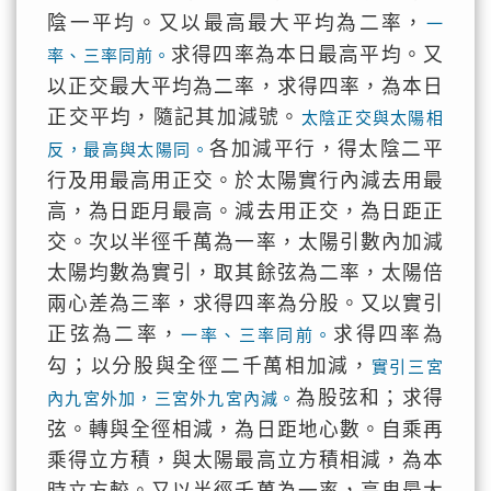
陰一平均。又以最高最大平均為二率，
一
求得四率為本日最高平均。又
率、三率同前。
以正交最大平均為二率，求得四率，為本日
正交平均，隨記其加減號。
太陰正交與太陽相
各加減平行，得太陰二平
反，最高與太陽同。
行及用最高用正交。於太陽實行內減去用最
高，為日距月最高。減去用正交，為日距正
交。次以半徑千萬為一率，太陽引數內加減
太陽均數為實引，取其餘弦為二率，太陽倍
兩心差為三率，求得四率為分股。又以實引
正弦為二率，
求得四率為
一率、三率同前。
勾；以分股與全徑二千萬相加減，
實引三宮
為股弦和；求得
內九宮外加，三宮外九宮內減。
弦。轉與全徑相減，為日距地心數。自乘再
乘得立方積，與太陽最高立方積相減，為本