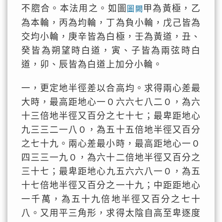
不脗合。本法用之。如圖
甲為黃極，乙
圖闕
為本輪，丙為均輪，丁為負小輪，戊己皆為
交均小輪，庚辛皆為白極，壬為黃道，丑、
癸皆為朔望時白道，寅、子皆為兩弦時白
道，卯、辰皆為白道上加分小輪。
一，更定地半徑差以合高均。求得兩心差最
大時，最高距地心一０六六七八二０，為六
十三倍地半徑又百分之七十七；最卑距地心
九三三二一八０，為五十五倍地半徑又百分
之七十九。兩心差最小時，最高距地心一０
四三三一九０，為六十二倍地半徑又百分之
三十七；最卑距地心九五六六八一０，為五
十七倍地半徑又百分之一十九；中距距地心
一千萬，為五十九倍地半徑又百分之七十
八。又用平三角形，求得太陰自高至卑逐度