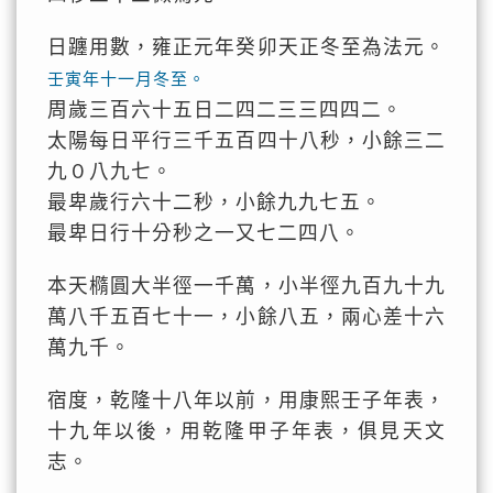
日躔用數，雍正元年癸卯天正冬至為法元。
壬寅年十一月冬至。
周歲三百六十五日二四二三三四四二。
太陽每日平行三千五百四十八秒，小餘三二
九０八九七。
最卑歲行六十二秒，小餘九九七五。
最卑日行十分秒之一又七二四八。
本天橢圓大半徑一千萬，小半徑九百九十九
萬八千五百七十一，小餘八五，兩心差十六
萬九千。
宿度，乾隆十八年以前，用康熙壬子年表，
十九年以後，用乾隆甲子年表，俱見天文
志。