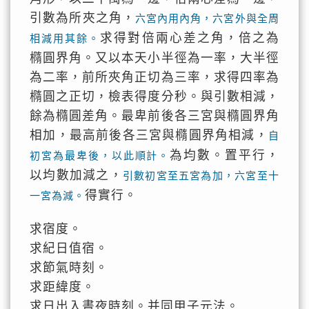
引數為所夾之角，
六宮內用內角，六宮外與全周
求得對倍兩心差之角，倍之為
相減用其餘。
橢圓界角。又以本天小半徑為一率，大半徑
為二率，前所夾角正切為三率，求得四率為
橢圓之正切，檢表得度分秒。與引數相減，
餘為橢圓差角。最卑前後各三宮與橢圓界角
相加，最高前後各三宮與橢圓界角相減，
自
為均數。置平行，
初宮為最卑後，以此順計。
以均數加減之，
引數初宮至五宮為加，六宮至十
得實行。
一宮為減。
求宿度。
求紀日值宿。
求節氣時刻。
求距緯度。
求日出入晝夜時刻。并同甲子元法。