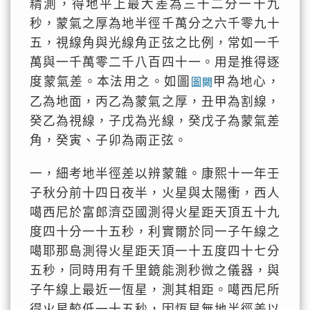
精測，得地平上最大差為三十二分一十九
秒，蒙氣之厚為地半徑千萬分之六千零九十
五，視線角與光線角正弦之比例，常如一千
萬與一千萬零二千八百四十一。用是推得逐
度蒙氣差。本法用之。如圖
甲為地心，
圖闕
乙為地面，丙乙為蒙氣之厚，丑甲為割線，
癸乙為視線，子戊為光線，癸戊子為蒙氣差
角，癸寅、子卯為兩正弦。
一，細考地半徑差以辨蒙雜。康熙十一年壬
子秋分前十四日夜半，火星與太陽衝，西人
噶西尼於富郎濟亞國測得火星距天頂五十九
度四十分一十五秒，利實爾於同一子午線之
噶耶那島測得火星距天頂一十五度四十七分
五秒，同時用有千里鏡能測秒微之儀器，與
子午線上最近一恆星，測其相距。噶西尼所
得火星較低一十五秒，因恆星無地半徑差以