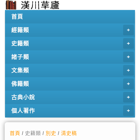
首頁
經籍類
史籍類
諸子類
文集類
佛籍類
古典小說
個人著作
首頁
/ 史籍類 /
別史
/
清史稿