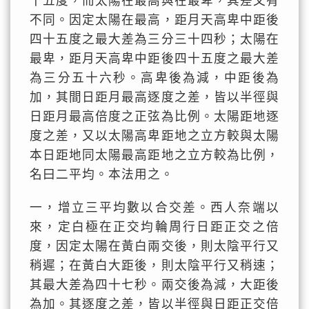
十五度，而太陽在最高與在最卑，其差又有
不同。因定太陽在最高，距月天高卑中距後
四十五度之最大差為三分三十四秒；太陽在
最卑，距月天高卑中距後四十五度之最大差
為三分五十六秒。高卑後為減，中距後為
加，其間日距月最高逐度之差，皆以半徑與
日距月最高倍度之正弦為比例。太陽距地逐
度之差，又以太陽高卑距地之立方較與太陽
本日距地同太陽最高距地之立方較為比例，
名曰二平均。本法用之。
一，增立三平均數以合交差。西人奈端以
來，定白極在正交均輪周行日距正交之倍
度，因定太陽在黃白兩交後，則太陰平行又
稍遲；在黃白大距後，則太陰平行又稍速；
其最大差為四十七秒。兩交後為減，大距後
為加。其逐度之差，皆以半徑與日距正交倍