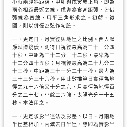
小時兩經斜距線，甲卯與戊寅成正角，即為
兩心相距最近之線，戊卯為食甚距弧，皆借
弧線為直線，用平三角形求之。初虧、復
圓，則以併徑為弦作勾股。
一，更定日、月實徑與地徑之比例。西人默
爵製造鏡儀，測得日視徑最高為三十一分四
十秒，中距為三十二分一十二秒，最卑為三
十二分四十五秒；月視徑最高為二十九分二
十三秒，中距為三十一分二十一秒，最卑為
三十三分三十六秒。用此數推算日實徑為地
徑之九十六倍又十分之六，月實徑為地徑百
分之二十七，小餘二六強，太陽光分一十五
秒。本法用之。
一，更定求影半徑法及影差。以日、月兩地
半徑差相加，內減去日半徑，餘即為實影半