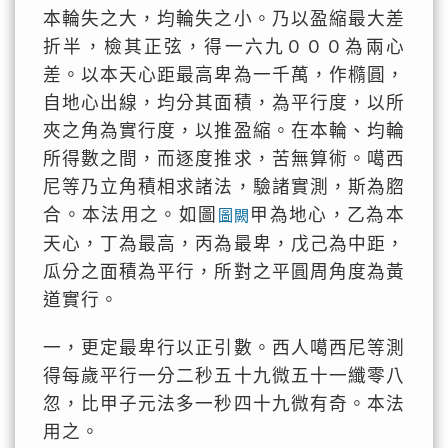
本輪失之大，均輪失之小。乃以盈縮最大差
折半，檢其正弦，得一六九０００為兩心
差。以本天心距最高卑為一千萬，作橢圓，
自地心出線，均分其面積，為平行度，以所
夾之角為實行度，以推盈縮。在本輪、均輪
所得數之間，而逐度推求，苦無算術。噶西
尼等乃立角積相求諸法，驗諸實測，斯為脗
合。本法用之。如圖
甲為地心，乙為本
圖闕
天心，丁為最高，丙為最卑，戊己為中距，
瓜分之面積為平行，所對之平圓周角度為黃
道實行。
一，更定最卑行以正引數。西人噶西尼等測
得每歲平行一分二秒五十九微五十一纖零八
忽，比甲子元法多一秒四十九微有奇。本法
用之。