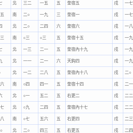
七
北
三二
一五
五
奎宿五
戌
一
二五
南
二○
一九
三
奎宿一
戌
一
四
北
二○
二四
六
奎宿六
戌
一
三三
南
○三
○三
五
奎宿十五
戌
一
七
北
一三
二一
五
奎宿內十九
戌
一
九
北
一一
二一
六
天鈎四
戌
一
○
北
一二
二八
五
奎宿內十八
戌
二○
五六
南
○四
四一
五
奎宿十四
戌
二
六
北
○一
五二
五
右更二
戌
二
三七
北
○九
二四
五
奎宿內十七
戌
二
五八
南
○七
五六
五
右更四
戌
二
○
北
二○
四三
五
右更五
戌
二