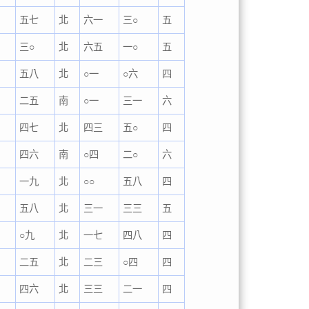
五七
北
六一
三○
五
二
三○
北
六五
一○
五
二
五八
北
○一
○六
四
三
二五
南
○一
三一
六
三
四七
北
四三
五○
四
四
四六
南
○四
二○
六
五
一九
北
○○
五八
四
五
五八
北
三一
三三
五
六
○九
北
一七
四八
四
六
二五
北
二三
○四
四
六
四六
北
三三
二一
四