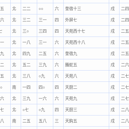
一五
北
二二
○○
六
奎宿十三
戌
二
三六
北
三二
三一
四
外屏七
戌
二
七
北
三○
三四
四
天苑西十七
戌
二
一一
北
一八
三一
六
天苑西十八
戌
二
三九
北
四九
二五
六
奎宿九
戌
二
三二
北
五二
三九
六
螣蛇五
戌
二
五五
北
三八
○九
六
天苑八
戌
二
○
南
一四
四○
四
天厨二
戌
二
五六
北
三九
一六
六
天苑九
戌
二
三七
北
○七
○九
四
天厨三
戌
二
四八
南
二五
五八
三
天鈎五
戌
二