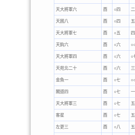
天大將軍六
酉
○四
天囷八
酉
○四
天大將軍七
酉
○五
四
天鈎六
酉
○六
○
天大將軍四
酉
○六
○
天苑北二十
酉
○六
金魚一
酉
○七
○
閣道四
酉
○七
天大將軍三
酉
○七
客星
酉
○七
左更三
酉
○八