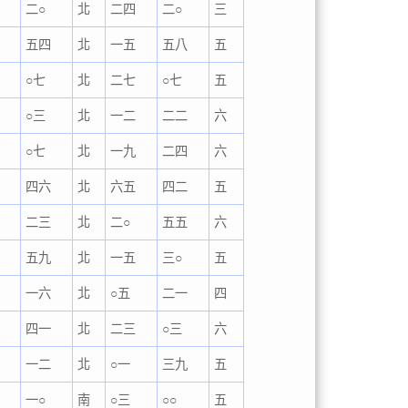
七
二○
北
二四
二○
三
七
五四
北
一五
五八
五
八
○七
北
二七
○七
五
九
○三
北
一二
二二
六
九
○七
北
一九
二四
六
九
四六
北
六五
四二
五
二三
北
二○
五五
六
一
五九
北
一五
三○
五
二
一六
北
○五
二一
四
二
四一
北
二三
○三
六
三
一二
北
○一
三九
五
四
一○
南
○三
○○
五