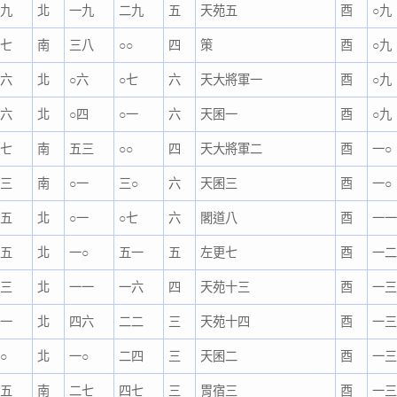
五九
北
一九
二九
五
天苑五
酉
○九
二七
南
三八
○○
四
策
酉
○九
三六
北
○六
○七
六
天大將軍一
酉
○九
四六
北
○四
○一
六
天囷一
酉
○九
四七
南
五三
○○
四
天大將軍二
酉
一○
二三
南
○一
三○
六
天囷三
酉
一○
三五
北
○一
○七
六
閣道八
酉
一
三五
北
一○
五一
五
左更七
酉
一
二三
北
一一
一六
四
天苑十三
酉
一
二一
北
四六
二二
三
天苑十四
酉
一
○
北
一○
二四
三
天囷二
酉
一
四五
南
二七
四七
三
胃宿三
酉
一