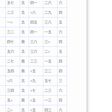
八
五七
北
四一
二六
六
九
二三
北
○八
二九
四
一○
北
四五
三八
五
三二
北
四一
一五
六
四七
南
三八
三○
四
五六
北
三六
二○
五
二七
南
二三
一五
四
五四
南
○五
三二
四
○六
北
○九
五七
三
三四
北
○七
二三
六
五○
南
○五
一三
四
二○
北
○五
四三
六