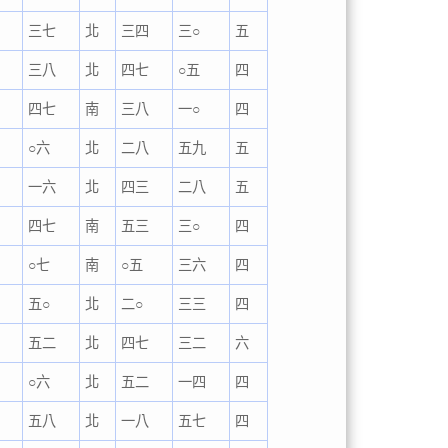
三七
北
三四
三○
五
三八
北
四七
○五
四
四七
南
三八
一○
四
○六
北
二八
五九
五
一六
北
四三
二八
五
四七
南
五三
三○
四
○七
南
○五
三六
四
五○
北
二○
三三
四
五二
北
四七
三二
六
○六
北
五二
一四
四
五八
北
一八
五七
四