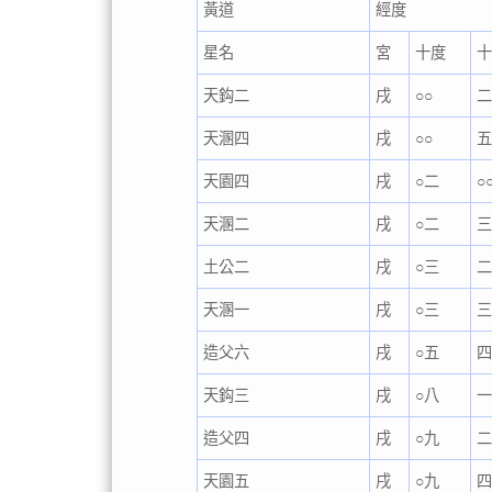
黃道
經度
星名
宮
十度
天鈎二
戌
○○
天溷四
戌
○○
天園四
戌
○二
○
天溷二
戌
○二
土公二
戌
○三
天溷一
戌
○三
造父六
戌
○五
天鈎三
戌
○八
造父四
戌
○九
天園五
戌
○九
四