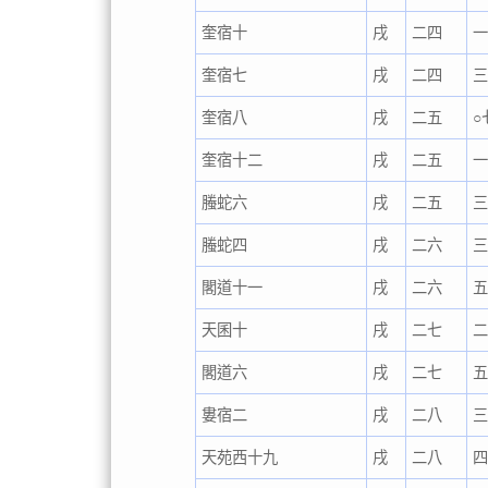
奎宿十
戌
二四
奎宿七
戌
二四
奎宿八
戌
二五
○
奎宿十二
戌
二五
螣蛇六
戌
二五
螣蛇四
戌
二六
閣道十一
戌
二六
天囷十
戌
二七
二
閣道六
戌
二七
婁宿二
戌
二八
天苑西十九
戌
二八