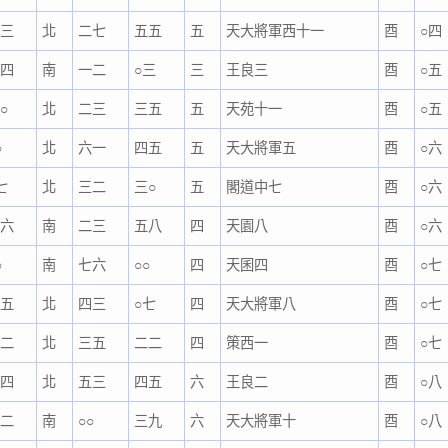
二三
北
二七
五五
五
天大將軍西十一
酉
○四
五四
南
一二
○三
三
王良三
酉
○五
○
北
二三
三五
五
天苑十一
酉
○五
○
北
六一
四五
五
天大將軍五
酉
○六
七
北
三二
三○
五
閣道中七
酉
○六
三六
南
二三
五八
四
天園八
酉
○六
○
南
七六
○○
四
天囷四
酉
○七
一五
北
四三
○七
四
天大將軍八
酉
○七
五二
北
三五
二二
四
策西一
酉
○七
五四
北
五三
四五
六
王良二
酉
○八
五二
南
○○
三九
六
天大將軍十
酉
○八