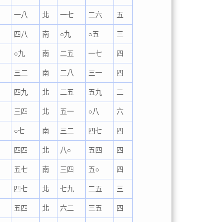
四
一八
北
一七
二六
五
四
四八
南
○九
○五
三
五
○九
南
二五
一七
四
五
三二
南
二八
三一
四
五
四九
北
二五
五九
二
六
三四
北
五一
○八
六
七
○七
南
三二
四七
四
七
四四
北
八○
五四
四
七
五七
南
三四
五○
四
八
四七
北
七九
二五
三
八
五四
北
六二
三五
四