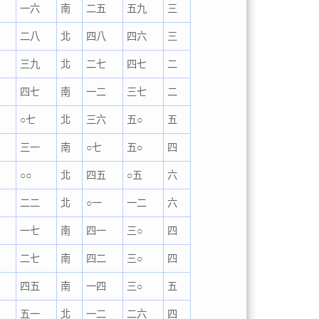
一六
南
二五
五九
三
二八
北
四八
四六
三
三九
北
二七
四七
二
四七
南
一二
三七
二
○七
北
三六
五○
五
三一
南
○七
五○
四
一
○○
北
四五
○五
六
二
二二
北
○一
一二
六
三
一七
南
四一
三○
四
三
二七
南
四二
三○
四
三
四五
南
一四
三○
五
三
五一
北
一二
二六
四