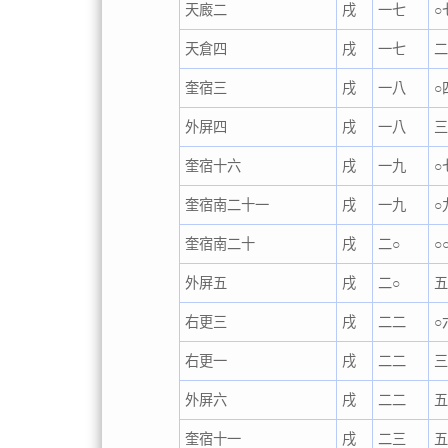
天廄二
戌
一七
○
天倉四
戌
一七
奎宿三
戌
一八
○
外屏四
戌
一八
奎宿十六
戌
一九
○
奎宿南二十一
戌
一九
○
奎宿南二十
戌
二○
○
外屏五
戌
二○
右更三
戌
二二
○
右更一
戌
二二
外屏六
戌
二二
奎宿十一
戌
二三
五