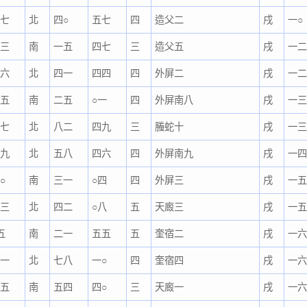
二七
北
四○
五七
四
造父二
戌
一○
四三
南
一五
四七
三
造父五
戌
一
四六
北
四一
四四
四
外屏二
戌
一
二五
南
二五
○一
四
外屏南八
戌
一
二七
北
八二
四九
三
螣蛇十
戌
一
三九
北
五八
四六
四
外屏南九
戌
一
○
南
三一
○四
四
外屏三
戌
一
二三
北
四二
○八
五
天廄三
戌
一
五
南
二一
五五
五
奎宿二
戌
一
二一
北
七八
一○
四
奎宿四
戌
一
二五
南
五四
四○
三
天廄一
戌
一