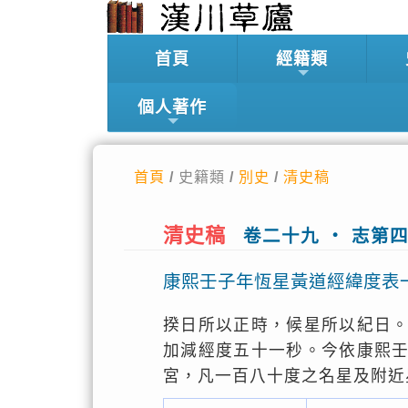
首頁
經籍類
個人著作
首頁
/ 史籍類 /
別史
/
清史稿
清史稿
卷二十九 ‧ 志第
康熙壬子年恆星黃道經緯度表
揆日所以正時，候星所以紀日
加減經度五十一秒。今依康熙
宮，凡一百八十度之名星及附近