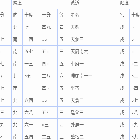
緯度
黃道
經度
十分
向
十度
十分
等
星名
宮
十
二一
北
七一
四九
四
天鈎一
戌
○○
五七
南
一四
○○
五
天溷三
戌
○一
○
南
五七
五○
三
天厨南六
戌
○二
三七
南
一三
四○
五
車府一
戌
○二
二九
北
○五
二八
六
螣蛇南十一
戌
○三
三七
南
一一
四○
五
壁宿一
戌
○四
四七
北
六四
○○
五
天倉二
戌
○七
一三
北
六八
五四
三
造父三
戌
○八
二九
北
六一
○三
四
外屏一
戌
○九
○
南
五四
二五
三
壁宿二
戌
○九