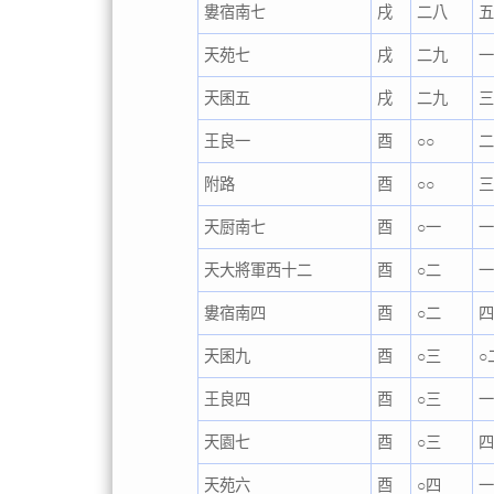
婁宿南七
戌
二八
天苑七
戌
二九
天囷五
戌
二九
三
王良一
酉
○○
附路
酉
○○
天厨南七
酉
○一
天大將軍西十二
酉
○二
婁宿南四
酉
○二
天囷九
酉
○三
○
王良四
酉
○三
天園七
酉
○三
天苑六
酉
○四
一