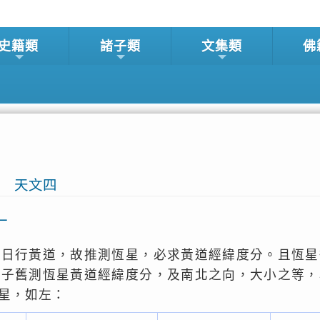
史籍類
諸子類
文集類
佛
四
天文四
一
。日行黃道，故推測恆星，必求黃道經緯度分。且恆星
壬子舊測恆星黃道經緯度分，及南北之向，大小之等，
星，如左：