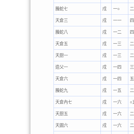
螣蛇七
戌
一○
天倉三
戌
一一
螣蛇八
戌
一二
天倉五
戌
一三
天厨一
戌
一三
造父一
戌
一四
天倉六
戌
一四
五
螣蛇九
戌
一五
天倉內七
戌
一六
○
天厨五
戌
一六
天園六
戌
一六