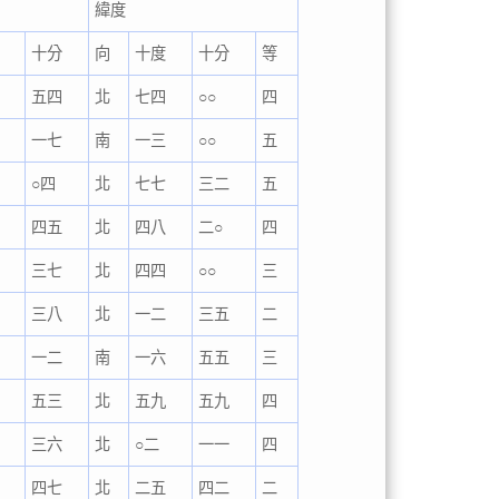
緯度
度
十分
向
十度
十分
等
五四
北
七四
○○
四
一七
南
一三
○○
五
○四
北
七七
三二
五
四五
北
四八
二○
四
三七
北
四四
○○
三
三八
北
一二
三五
二
一二
南
一六
五五
三
五三
北
五九
五九
四
三六
北
○二
一一
四
四七
北
二五
四二
二