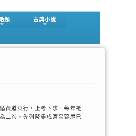
籍類
古典小說
循黃道東行，上考下求，每年祗
為二卷。先列降婁戌宮至鶉尾巳