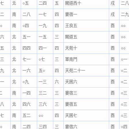
五七
北
○五
二四
五
閣道西十
戌
二
一二
南
二八
一七
四
婁宿一
戌
二
○
南
○四
一九
四
王良五
酉
○○
二六
北
五一
一五
三
閣道五
酉
○○
三五
北
四四
四一
四
天苑十
酉
○○
一三
北
七一
○七
三
軍南門
酉
○一
一九
北
一六
五○
四
天苑二十一
酉
○二
四一
北
○九
一三
六
天囷六
酉
○二
二
南
一四
三二
三
婁宿三
酉
○三
一八
北
四六
三六
三
婁宿五
酉
○三
四七
南
五二
○○
四
天囷七
酉
○三
○
南
二四
三四
三
婁宿六
酉
○四