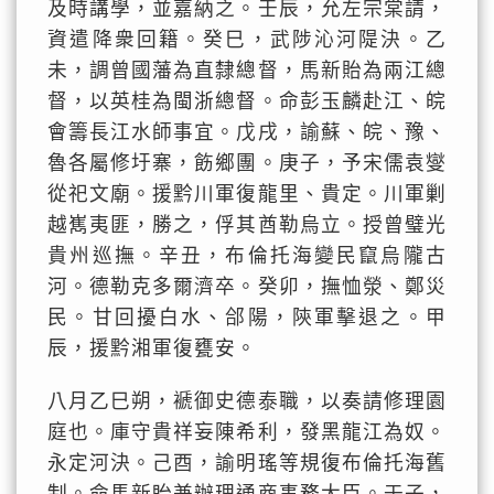
及時講學，並嘉納之。壬辰，允左宗棠請，
資遣降衆回籍。癸巳，武陟沁河隄決。乙
未，調曾國藩為直隸總督，馬新貽為兩江總
督，以英桂為閩浙總督。命彭玉麟赴江、皖
會籌長江水師事宜。戊戌，諭蘇、皖、豫、
魯各屬修圩寨，飭鄉團。庚子，予宋儒袁燮
從祀文廟。援黔川軍復龍里、貴定。川軍剿
越嶲夷匪，勝之，俘其酋勒烏立。授曾璧光
貴州巡撫。辛丑，布倫托海變民竄烏隴古
河。德勒克多爾濟卒。癸卯，撫恤滎、鄭災
民。甘回擾白水、郃陽，陝軍擊退之。甲
辰，援黔湘軍復甕安。
八月乙巳朔，褫御史德泰職，以奏請修理園
庭也。庫守貴祥妄陳希利，發黑龍江為奴。
永定河決。己酉，諭明瑤等規復布倫托海舊