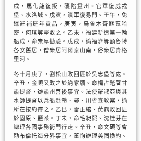
戌，馬化龍復叛，襲陷靈州。官軍復威戎
堡、水洛城。戊寅，滇軍復易門。壬午，免
暹羅補歷年貢品。庚寅，烏魯木齊匪竄哈
密，何琯等擊敗之。乙未，福建新造第一輪
船成，命崇厚勘驗。戊戌，諭福濟等額魯特
各安舊居，僧衆居阿爾泰山南，俗衆居青格
里河。
冬十月庚子，劉松山敗回匪於吳忠堡等處。
辛丑，金順又敗之於納家牐。命楊占鼇署甘
肅提督，辦肅州善後事宜。法使羅淑亞與其
水師提督以兵船赴贛、鄂、川省查教案，諭
所在按約待之。乙巳，雷正綰、黃鼎敗回匪
於固原、鹽茶。丁未，命毛昶熙、沈桂芬在
總理各國事務衙門行走。辛丑，命文碩等會
勘布倫托海分界事宜，董恂辦理美國換約。