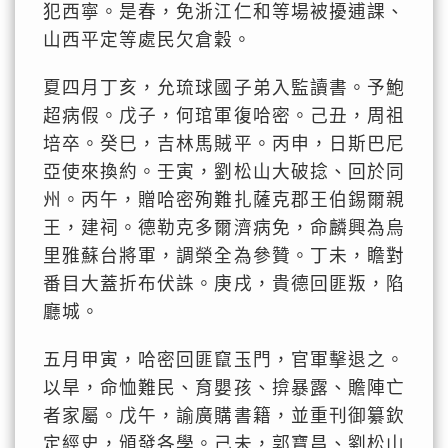
犯西寧。是春，免浙江仁和等場被擾逋課、
山西平定等處民欠倉穀。
夏四月丁亥，允琉球國子弟入監讀書。予鮑
超病假。戊子，何琯軍復哈密。己丑，周祖
培卒。癸巳，吉林馬賊平。丙申，日斯巴尼
亞使來換約。壬寅，劉松山大破捻、回於同
州。丙午，贈哈密殉難扎薩克郡王伯錫爾親
王，建祠。德勒克多爾濟病免，命麟興為烏
里雅蘇台將軍，調榮全為參贊。丁未，瞻對
番目大蓋折布伏誅。庚戌，貴德回匪叛，陷
廳城。
五月甲寅，哈密回匪竄玉門，官軍擊退之。
以旱，命恤難民、育嬰孩、揜暴露、贍陣亡
者家屬。戊午，諭廣購書籍，並重刊御纂欽
定經史，頒發各學。己未，郭寶昌、劉松山