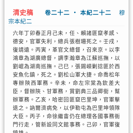
清史稿
卷二十二 ‧ 本紀二十二
穆
宗本紀二
六年丁卯春正月己未，任、賴諸匪竄孝感、
德安，官軍失利，總兵張樹珊死之。壬戌，
復靖遠。丙寅，革官文總督，召來京。以李
鴻章為湖廣總督，調李瀚章為江蘇巡撫，以
劉崐為湖南巡撫。己巳，張錫嶸剿捻匪於西
安魚化鎮，死之。劉松山軍大捷。命喬松年
專辦陝西軍務。辛未，命左宗棠為欽差大
臣，督辦陝、甘軍務，賞劉典三品卿銜，幫
辦軍務。乙亥，哈密回匪竄巴里坤，官軍擊
退之。訥爾濟病免，以伊勒屯為巴里坤領隊
大臣。丙子，命徐繼畬仍在總理各國事務衙
門行走，管新設同文館事務。己卯，官軍復