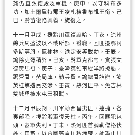
藻仍直弘德殿及軍機。庚申，以守科布多
功，加土爾扈特郡王凌札棟魯布親王銜。己
巳，黔苗復陷興義，旋復之。
十一月甲戌，援黔川軍復麻哈。丁亥，涼州
總兵周盛波以不戢所部，褫職。回匪擾鄂爾
多斯等旗，竄榆林。諭定安等截勦。壬辰，
諭除吏胥積弊。己亥，黔軍克都勻，賞張文
德黃馬褂。庚子，臺灣英領事縱洋將掠船，
踞營署，焚局庫，勒兵費。諭總署詰辦，飭
英桂等遴員交涉。壬寅，熱河匪平。免吉林
雙城堡被水屯田租賦。
十二月甲辰朔，川軍勦西昌夷匪，連捷，各
夷部降。援黔湘軍復天柱。丙午，回匪犯包
頭，蒙軍失利。丁未，熱河匪首彌勒僧格伏
誅。甲寅，以曾國藩言川私病楚，諭籌止川