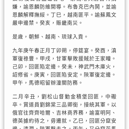
嫌，諭恩麟防維開導。布魯克巴內鬨，並諭
恩麟解釋撫綏。丁巳，越南匪平。諭蘇鳳文
嚴申邊禁。癸亥，賑畿南災。
是歲，朝鮮、越南、琉球入貢。
九年庚午春正月丁卯朔，停筵宴。癸酉，滇
軍復祿豐。甲戌，甘軍擊敗援賊於王家疃。
己卯，回匪陷定邊。癸未，神武門木庫火，
詔修省。庚寅，回匪陷安定。陝軍復定邊。
甲午，馬德昭留辦潼關防務。
二月辛丑，劉松山督勦金積堡回匪，中礮
卒。賞道員劉錦棠三品卿銜，接統其軍。以
俄官往齊齊哈爾、吉林商界務，諭富明阿、
德英據約待之，毋遷就。乙巳，回匪分竄安