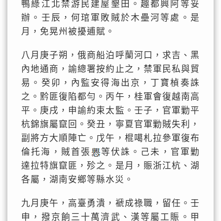
鴨綠江北禁游民建屋墾田。趣都興阿等妥
辦。壬辰，何琯軍敗賊於木壘河等處。是
月，免晃州被擾逋賦。
八月庚子朔，俄商船泊呼蘭河口，求吉、黑
內地通商，諭總署按約止之，禁軍民私與貿
易。癸卯，內監安得海出京，丁寶楨奏誅
之。黔匪復陷都勻。丙午，桂軍會復越南高
平。庚戌，申諭約束太監。壬子，官軍勦平
杭錦旗屬竄回。癸丑，寧夏官軍勦賊失利，
副將方大順陣亡。戊午，棍噶札拉參軍復布
倫托海，賊首張
等伏誅。己未，官軍勦
達拉特旗竄匪，殄之。是月，賑浙江杭、湖
各屬，湖南安鄉等縣水災。
九月庚午，高臺勇潰，褫成祿職，留任。壬
申，撥京餉三十萬濟武、漢等屬工賑。甲