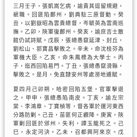
三月壬子，張凱嵩乞病，諭責其逗留規避，
褫職。回匪陷鄜州，劉典駐三原督勦。癸
丑，以劉嶽昭為雲貴總督，岑毓英為雲南巡
撫。乙卯，陝軍復鄜州。癸亥，諭庶吉士散
館仍試詩賦。戊辰，張總愚竄延津、封丘，
劉松山、郭寶昌擊敗之。辛未，命沈桂芬為
軍機大臣。乙亥，命朱鳳標為大學士。丙
子，迤西回陷易門。丁丑，張總愚竄滑縣，
擊敗之。是月，免直隸安州等處澇地逋賦。
夏四月己卯朔，哈密回陷五堡，官軍擊退
之。甲申，張總愚陷南皮。丁亥，諭左宗
棠、李鴻章、丁寶楨等，督各軍於運河東西
分路防剿。己丑，苗匪何正觀降。庚寅，陝
軍剿回匪於邠州，失利，譚玉龍死之。己
巳，永定河決。乙未，召都興阿來京。戊