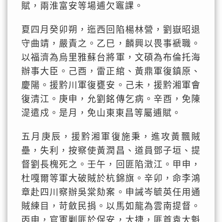
賦，兩淮富安等場逋欠竈課。
夏四月癸卯朔，迤西回陷楊林營，劉嶽昭退
守曲靖，嚴責之。乙巳，麟興以畏事褫職。
以福濟為烏里雅蘇台將軍，文碩為布倫托海
辦事大臣。己酉，雷正綰、黃鼎軍復鎮原、
慶陽。援黔川軍復甕安。己未，援黔湘軍會
復清江。庚申，允劉銘傳乞病。辛酉，免陳
湜遣戍。是月，免山東東昌等屬逋賦。
五月庚辰，援黔湘軍復施秉，進攻黃飄賊
壘，失利，按察使黃潤昌、道員鄧子垣、提
督劉長槐死之。壬午，回匪陷澂江。甲申，
杜嘎爾等軍大破賊於杭錦旗。辛卯，命李鴻
章赴四川察辦吳棠劾案。申誡岑毓英任用通
賊練目，苛斂民捐。以馬如龍為雲南提督。
丙申，官軍剿匪於保安，大捷，匪首袁大魁