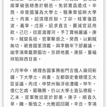
兩軍破張總愚於朝邑。免郭寶昌遣戍。辛
酉，命曾國藩為大學士，駱秉章協辦大學
士。丙寅，詔清理庶獄。丁卯，桂軍復荔
波、義寧。戊辰，詔求直言，覈減宮廷用
款。己巳，捻匪渡運河，予丁寶楨嚴議。庚
午，賊竄長垣，官軍擊退之。癸酉，以剿賊
無功，褫曾國荃頂戴，與李鶴年下部嚴議。
諭李鴻章戴罪圖功。京師地震。庚辰，董福
祥陷陝西甘泉。
六月甲申，總理各國事務衙門言俄人窺伺新
疆，下大學士、尚書、左都御史會總理王大
臣妥議。丙戌，申禁州縣浮收漕糧。甲午，
倭仁乞病，罷職務，仍以大學士直弘德殿。
乙未，官軍敗捻匪於即墨。庚子，順直久
旱，饑，賑恤之。允鮑超回籍。辛丑，李鴻