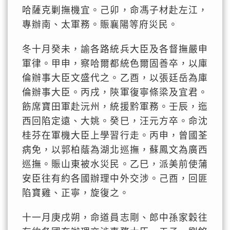
哈薩克剿撫機宜。己卯，命馮子材赴左江，
專辦南、太軍務。賑襄陽等府災民。
冬十月癸未，諭各路統兵大臣及各督撫嚴申
軍律。甲申，察哈爾都統色爾固善卒，以庫
倫辦事大臣文盛代之。乙酉，以張廷岳為庫
倫辦事大臣。丙戌，陝軍復寧條梁及宜君。
飭席寶田軍赴沅州，統援黔軍務。壬辰，迤
西回陷定遠、大姚。癸巳，汪元方卒。命沈
桂芬在軍機大臣上學習行走。丙申，曾國荃
病免，以郭柏蔭為湖北巡撫，蘇鳳文為廣西
巡撫。賑山東被水災民。乙巳，派美前使蒲
安臣往有約各國辦理中外交涉。己酉，回匪
陷寶雞、正寧，旋復之。
十一月庚戌朔，命道員志剛、郎中孫家穀往