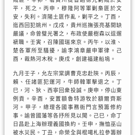
賊匪。辛卯，署貴州提督趙德光剿賊於安
平，死之。丙申，穆隆阿等軍剿梟匪於文
安，失利。濟陽土匪作亂，剿平之。丁酉，
迤西回犯姚州。戊戌，貴州巡撫張亮基開缺
嚴議，命曾璧光署之，布政使嚴樹森以逗遛
褫職。壬寅，召陳國瑞來京。丙午，以淮、
楚各軍所至騷擾，諭李鴻章嚴申軍律。己
酉，裁熱河木稅。庚戌，創建福建船塢。
九月壬子，允左宗棠調曹克忠赴陝。丙辰，
賴、任諸匪犯運河，牛師韓軍擊退之。丁
巳，河、狄、西寧回衆投誠。庚申，停山東
例貢。辛酉，安置額魯特游牧於額爾齊斯
河。甲子，總理各國事務衙門言預籌修約
事。諭曾國藩等各抒所見以聞。己巳，命丁
日昌赴上海辦理義國換約。壬申，撫恤巫山
被水災民。丁丑，命榮全與棍噶札拉參籌辦