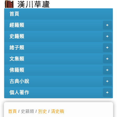
首頁
經籍類
史籍類
諸子類
文集類
佛籍類
古典小說
個人著作
首頁
/ 史籍類 /
別史
/
清史稿