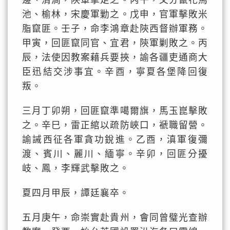
邊、清澗，陝軍擊走之。丙午，又分竄花馬
池、榆林，宋慶軍勦之。戊申，官軍擊敗米
脂竄匪。壬子，命李鴻章赴陝西督辦軍務。
甲寅，回匪竄同官、宜君，陝軍剿敗之。丙
辰，法使因教案藉兵要挾，諭各疆吏通商大
臣迅結交涉事宜。辛酉，寧夏各堡降回復
叛。
三月丁卯朔，回匪竄準噶爾旗，馬玉崑擊敗
之。辛巳，雷正綰以疏防峽口，褫職留營。
諭誡西征各軍貪功銳進。乙酉，滇軍復彌
渡、賓川、麗川、緬寧。辛卯，回匪分擾
岐、鳳，李輝武擊敗之。
夏四月甲辰，譚廷襄卒。
五月庚午，命崇實赴貴州，會同曾璧光查辦