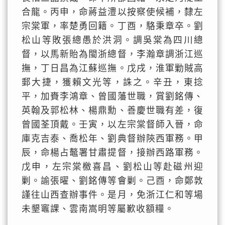
合龍。丙申，命蔣益澧以按察使候補，隸左
宗棠軍，率楚勇回籍。丁酉，駱秉章卒。劉
松山等敗張總愚於洪洞。調吳棠為四川總
督，以馬新貽為閩浙總督，李瀚章調浙江巡
撫，丁日昌為江蘇巡撫。戊戌，淮軍勦賊高
郵大捷，獲賴文光等，誅之。辛丑，東捻
平，加賚李鴻章、曾國藩世職，賞劉銘傳、
英翰及郭松林、楊鼎勳、善慶世職有差，復
曾國荃頂戴。壬寅，以左宗棠督師入晉，命
庫克吉泰、喬松年、劉典督辦陝西軍務。甲
辰，命楊占鼇署甘肅提督，接辦西路軍務。
戊申，左宗棠檄喜昌、劉松山等赴磁州迎
剿。諭張曜、劉銘傳等會剿。己酉，命鄭敦
謹往山西查辦事件。是月，免浙江仁和等場
未墾竈課、雲南嵩明等屬歉收額糧。