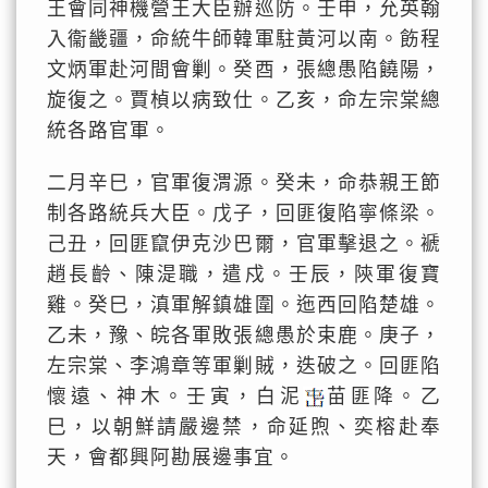
王會同神機營王大臣辦巡防。壬申，允英翰
入衞畿疆，命統牛師韓軍駐黃河以南。飭程
文炳軍赴河間會剿。癸酉，張總愚陷饒陽，
旋復之。賈楨以病致仕。乙亥，命左宗棠總
統各路官軍。
二月辛巳，官軍復渭源。癸未，命恭親王節
制各路統兵大臣。戊子，回匪復陷寧條梁。
己丑，回匪竄伊克沙巴爾，官軍擊退之。褫
趙長齡、陳湜職，遣戍。壬辰，陝軍復寶
雞。癸巳，滇軍解鎮雄圍。迤西回陷楚雄。
乙未，豫、皖各軍敗張總愚於束鹿。庚子，
左宗棠、李鴻章等軍剿賊，迭破之。回匪陷
懷遠、神木。壬寅，白泥
苗匪降。乙
巳，以朝鮮請嚴邊禁，命延煦、奕榕赴奉
天，會都興阿勘展邊事宜。