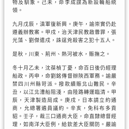
物及馴象。己未，命李成謀為新設輪船統
領。
九月戊辰，滇軍復新興。庚午，諭崇實仍赴
遵義辦教案。甲戌，治天津民教啟釁罪，張
光藻、劉傑遣戍，誅逞兇殺害之犯十五人。
是秋，川東、荊州、熱河被水，賑撫之。
冬十月乙未，沈葆楨丁憂，命百日後仍經理
船政。丙申，命劉銘傳督辦陝西軍務。諭嚴
禁四川州縣苛派。撥款續賑北山難民。辛
丑，以江北漕船阻淺，由陸路轉運臨清。甲
辰，天津製造局成。庚戌，日本請立約通
商，允總署遴員議約。辛亥，免科布多貢
貂。壬子，裁三口通商大臣，命直隸總督經
理，如南洋大臣例，給欽差大臣關防。嚴諭