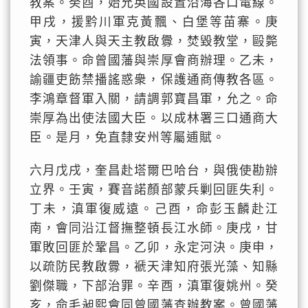
教案。癸酉，始允英國設置沿海各口電線。
甲戌，援黔川軍克黃飄、白堡等苗寨。庚
寅，天津人與天主教啟釁，焚毀教堂，毆斃
法領事。命曾國藩與崇厚會商辦理。乙未，
諭疆吏飭禁播謠惑衆，保護通商傳教各區。
李鴻章督軍入關，請調郭寶昌軍，允之。命
崇厚為出使法國大臣。以成林署三口通商大
臣。是月，免直隸安州等屬逋賦。
六月戊戌，奎昌赴塔爾巴哈台，與俄使勘辦
立界。壬寅，賽音諾顏部蒙兵剿回匪失利。
丁未，滇軍復威遠。己酉，命彭玉麟赴江
南，會同沿江督撫整頓長江水師。庚戌，甘
軍敗回匪於鞏昌。乙卯，永定河決。庚申，
以疏防民教啟釁，褫天津知府張光藻、知縣
劉傑職，下部治罪。辛酉，滇軍復姚州。癸
亥，命毛昶熙會同曾國藩查辦教案。曾國藩