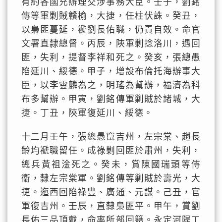
有約各國充辦理交涉事務大臣。壬子，劉銘
傳等軍剿賊贛榆，大捷，任柱伏誅。癸丑，
以梟匪蔓延，褫劉長佑職，仍責自效。命官
文署直隸總督。丙辰，陝軍剿捻洛川，遇回
匪，失利，提督李祥和死之。癸亥，張總愚
陷延川、綏德。甲子，增設布倫托海辦事大
臣，以李雲麟為之，明瑤為幫辦，福濟為科
布多幫辦。甲寅，劉銘傳軍剿賊於諸城，大
捷。丁丑，陝軍復延川、綏德。
十二月壬午，張總愚竄吉州，左宗棠、趙長
齡均褫職留任。成祿剿回匪於肅州，失利，
總兵黃祖淦死之。癸未，賞陳國瑞頭等侍
衞，隸左宗棠軍。劉銘傳等剿賊於壽光，大
捷。迤西回陷祿豐、廣通、元謀。己丑，官
軍復吉州。壬辰，直隸梟匪平。甲午，賞劉
長佑三品頂戴，命率所部回籍。永定河隄工