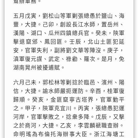
幫辦軍務。
五月戊寅，劉松山等軍剿張總愚於鹽山、海
豐，大捷。己卯，創設長江水師，置岳州、
漢陽、湖口、瓜州四鎮總兵官。癸未，陝軍
擊退竄邠、鳳回匪。壬辰，北山土匪犯延
安，官軍失利，副將劉文華等陣沒。庚子，
滇軍復元謀、武定、祿勸、羅次。是月，免
湖南晃州被擾逋賦。
六月己未，郭松林等剿捻於臨邑、濱州、陽
信，大捷。諭水師嚴扼運防。辛酉，桂軍復
歸順。癸亥，金匪竄寧古塔界，官軍勦平
之。甲子，陝軍克宜川。丙寅，張總愚犯運
河岸，官軍擊敗之，捻衆多降。戊辰，又擊
之於商河，大捷。乙亥，李雲麟褫職查辦。
命明瑤為布倫托海辦事大臣。浙江海塘工