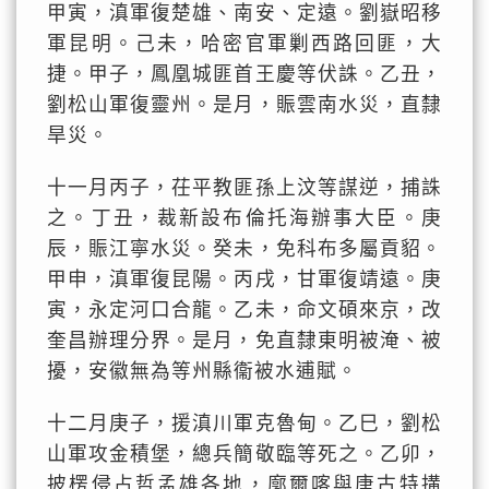
甲寅，滇軍復楚雄、南安、定遠。劉嶽昭移
軍昆明。己未，哈密官軍剿西路回匪，大
捷。甲子，鳳凰城匪首王慶等伏誅。乙丑，
劉松山軍復靈州。是月，賑雲南水災，直隸
旱災。
十一月丙子，茌平教匪孫上汶等謀逆，捕誅
之。丁丑，裁新設布倫托海辦事大臣。庚
辰，賑江寧水災。癸未，免科布多屬貢貂。
甲申，滇軍復昆陽。丙戌，甘軍復靖遠。庚
寅，永定河口合龍。乙未，命文碩來京，改
奎昌辦理分界。是月，免直隸東明被淹、被
擾，安徽無為等州縣衞被水逋賦。
十二月庚子，援滇川軍克魯甸。乙巳，劉松
山軍攻金積堡，總兵簡敬臨等死之。乙卯，
披楞侵占哲孟雄各地，廓爾喀與唐古特搆