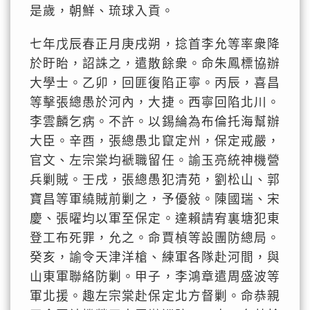
是歲，朝鮮、琉球入貢。
七年戊辰春正月庚戌朔，捻首李允等率衆降
於盱眙，詔誅之，遣散餘衆。命朱鳳標協辦
大學士。乙卯，回匪復陷正寧。丙辰，喜昌
等擊張總愚於河內，大捷。西寧回陷北川。
李雲麟乞病。不許。以錫綸為布倫托海幫辦
大臣。辛酉，張總愚北竄定州，保定戒嚴，
官文、左宗棠均褫職留任。諭玉亮統神機營
兵剿賊。壬戌，張總愚犯清苑，劉松山、郭
寶昌等軍繞賊前剿之，予優敍。陳國瑞、宋
慶、張曜均以軍至保定。達賴請宥裏塘犯東
登工布死罪，允之。命賈楨等設團防總局。
癸亥，諭令天津洋槍、練軍各隊赴河間，與
山東軍聯絡防剿。甲子，李鴻章遣周盛波等
軍北援。趣左宗棠赴保定北方督剿。命恭親