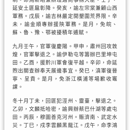
制。命馬新眙兼辦理通商事務大臣。壬子，
延安土匪扈彰降。癸亥，諭左宗棠兼顧山西
軍務。戊辰，諭吉林嚴定開墾圍荒界限。辛
未，諭金順專辦援陝軍務。是月，免皖、
蘇、魯、豫、鄂被擾積年逋賦。
九月壬午，官軍復慶陽。甲申，肅州回攻敦
煌，官軍擊退之。諭伊勒屯等籌辦巴里坤屯
田。乙酉，援黔川軍會復平越。辛卯，命延
煦出關查辦奉天展邊事宜。癸巳，滇軍復晉
寧、呈貢。是月，免浙江橫浦等場歉收竈
課。
冬十月丁未，回匪犯涇州、靈臺，擊退之。
乙卯，文麟抵哈密，諭興辦蔡巴什湖等處屯
田。丙辰，穆圖善克河州。賑濟南、武定水
災。丁巳，戍李雲麟黑龍江。戊午，命李鴻