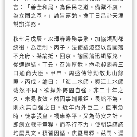
言：「善全和局，為保民之道。備禦不虞，
為立國之基。」諭旨嘉勉。命丁日昌赴天津
幫辦洋務。
秋七月戊辰，以琿春邊務事繁，加協領副都
統銜，為定制。丙子，法使羅淑亞以曾國藩
不允府、縣論抵，回京。諭國藩迅緝原兇，
從速辦結。丁丑，召崇厚還。命毛昶熙署三
口通商大臣。甲申，周盛傳等勦散北山餘
匪。丙戌，諭曰：「海上水師，與江上水師
截然不同。欲捍外侮圖自強，非二十年之
久，未易收效。然因事端艱鉅，畏縮不為，
則永無自強之日。近年內外臣工，值事急
時，徒事張皇。禍患略平，又為苟安之計。
即創立戰守章程，而奉行不力，使朝廷謀議
均屬具文。積習因循，焦憂曷釋。茲閩、滬