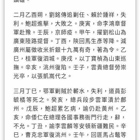
鎮雄。
二月乙酉朔，劉銘傳追剿任、賴於鍾祥，失
利。鮑超進擊，大敗之。庚寅，命李鴻章督
軍赴豫。壬辰，京師疫。甲午，擢劉松山為
廣東陸路提督。丁酉，陝回馬生彥等降。減
廣州屬徵收米折銀十九萬有奇，著為令。乙
巳，桂軍復泗城。庚戌，以丁寶楨為山東巡
撫。辛亥，洮州復陷。壬子，雲貴總督勞崇
光卒，以張凱嵩代之。
三月丁巳，鄂軍剿賊於蘄水，失利，道員彭
毓橘等死之。癸亥，總兵段步雲軍潰於鄜
州。戊辰，鮑超累乞病，諭仍赴黃州。乙
亥，命倭仁在總理各國事務衙門行走，辭，
不允。丁丑，諭李雲麟等安頓新疆難民。辛
巳，曹克忠軍復洮州。壬午，回匪馬占鼇等