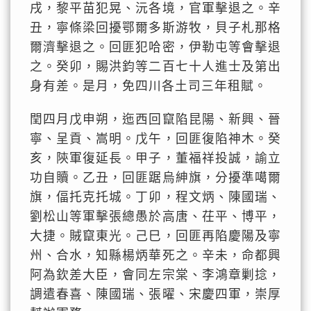
戌，黎平苗犯晃、沅各境，官軍擊退之。辛
丑，寧條梁回擾鄂爾多斯游牧，貝子札那格
爾濟擊退之。回匪犯哈密，伊勒屯等會擊退
之。癸卯，賜洪鈞等二百七十人進士及第出
身有差。是月，免四川各土司三年租賦。
閏四月戊申朔，迤西回竄陷昆陽、新興、晉
寧、呈貢、嵩明。戊午，回匪復陷神木。癸
亥，陝軍復延長。甲子，董福祥投誠，諭立
功自贖。乙丑，回匪踞烏紳旗，分擾準噶爾
旗，偪托克托城。丁卯，程文炳、陳國瑞、
劉松山等軍擊張總愚於高唐、茌平、博平，
大捷。賊竄東光。己巳，回匪再陷慶陽及寧
州、合水，知縣楊炳華死之。辛未，命都興
阿為欽差大臣，會同左宗棠、李鴻章剿捻，
調遣春喜、陳國瑞、張曜、宋慶四軍，崇厚