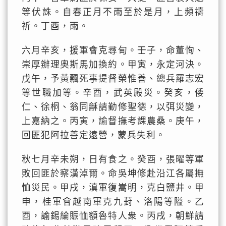
等伏誅。自春正月不雨至於是月，上頻禱
祈。丁酉，雨。
六月辛亥，援軍會克尋甸。壬子，命董恂、
崇厚辦理奧斯馬加換約。甲寅，永定河決。
戊午，予黃飄死事提督榮惟善、總兵羅志宏
等世職加等。辛酉，武英殿災。癸亥，倭
仁、徐桐、翁同龢請勤修聖德，以弭災變，
上嘉納之。丙寅，諭督撫考課農桑。庚午，
回匪犯阿拉善定遠營，蒙兵失利。
秋七月辛未朔，日有食之。癸酉，張曜等軍
敗回匪於察漢淖爾。命吳坤修赴沿江各屬撫
恤災民。甲戌，滇軍復嵩明，克白鹽井。甲
申，桂軍會越南軍克九葑、洛陽等隘。乙
酉，諭錫綸賑恤額魯特人衆。丙戌，朝鮮請