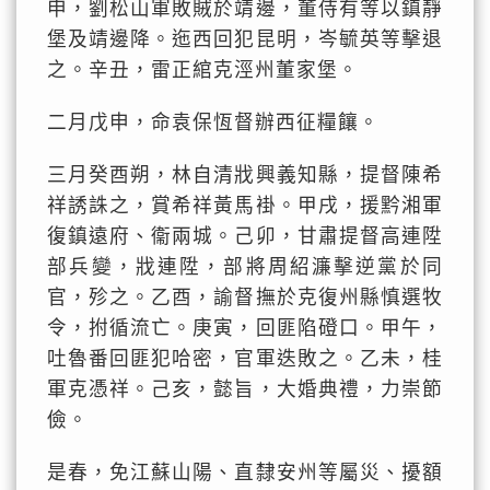
申，劉松山軍敗賊於靖邊，董侍有等以鎮靜
堡及靖邊降。迤西回犯昆明，岑毓英等擊退
之。辛丑，雷正綰克涇州董家堡。
二月戊申，命袁保恆督辦西征糧饟。
三月癸酉朔，林自清戕興義知縣，提督陳希
祥誘誅之，賞希祥黃馬褂。甲戌，援黔湘軍
復鎮遠府、衞兩城。己卯，甘肅提督高連陞
部兵變，戕連陞，部將周紹濂擊逆黨於同
官，殄之。乙酉，諭督撫於克復州縣慎選牧
令，拊循流亡。庚寅，回匪陷磴口。甲午，
吐魯番回匪犯哈密，官軍迭敗之。乙未，桂
軍克憑祥。己亥，懿旨，大婚典禮，力崇節
儉。
是春，免江蘇山陽、直隸安州等屬災、擾額