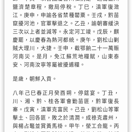
鹽濟楚章程，撤局停稅。丁巳，滇軍復澂
江。庚申，申諭各省禁種罌粟。壬戌，黔苗
竄擾河池，官軍擊退之。乙丑，諭朝審緩決
三次以上者並減等。永定河工竣。戊辰，麒
慶罷，以慶春為熱河都統。庚午，劉松山剿
賊大理川，大捷。壬申，截鄂餉二十一萬賑
河南災。是月，免江蘇荒地糧賦，山東泰
安、河南汝寧等屬被擾逋糧。
是歲，朝鮮入貢。
八年己巳春正月癸酉朔，停筵宴。丁丑，
川、湘、黔、桂各軍會勦苗匪，黔軍復長
寨。戊寅，滇軍克富民。己丑，劉松山等軍
擊土、回各匪，敗之於清澗。成祿克肅州，
與楊占鼇並賞黃馬褂。甲午，滎工合龍。丙