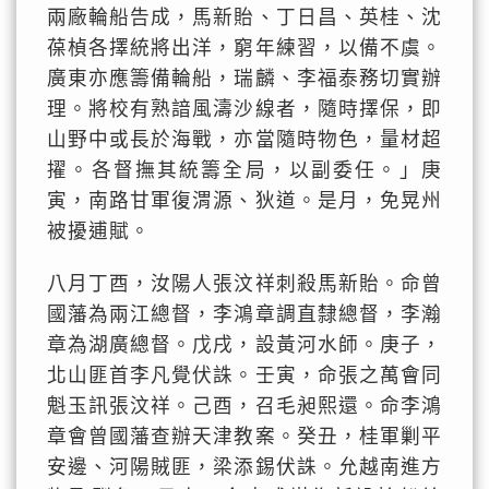
兩廠輪船告成，馬新貽、丁日昌、英桂、沈
葆楨各擇統將出洋，窮年練習，以備不虞。
廣東亦應籌備輪船，瑞麟、李福泰務切實辦
理。將校有熟諳風濤沙線者，隨時擇保，即
山野中或長於海戰，亦當隨時物色，量材超
擢。各督撫其統籌全局，以副委任。」庚
寅，南路甘軍復渭源、狄道。是月，免晃州
被擾逋賦。
八月丁酉，汝陽人張汶祥刺殺馬新貽。命曾
國藩為兩江總督，李鴻章調直隸總督，李瀚
章為湖廣總督。戊戌，設黃河水師。庚子，
北山匪首李凡覺伏誅。壬寅，命張之萬會同
魁玉訊張汶祥。己酉，召毛昶熙還。命李鴻
章會曾國藩查辦天津教案。癸丑，桂軍剿平
安邊、河陽賊匪，梁添錫伏誅。允越南進方