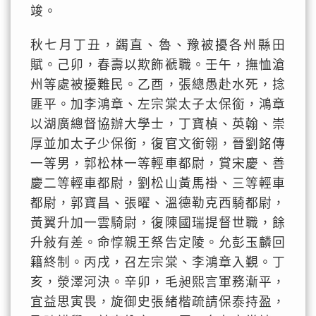
竣。
秋七月丁丑，蠲直、魯、豫被擾各州縣田
賦。己卯，春壽以欺飾褫職。壬午，撫恤滄
州等處被擾難民。乙酉，張總愚赴水死，捻
匪平。加李鴻章、左宗棠太子太保銜，鴻章
以湖廣總督協辦大學士，丁寶楨、英翰、崇
厚並加太子少保銜，復官文銜翎，晉劉銘傳
一等男，郭松林一等輕車都尉，賞宋慶、善
慶二等輕車都尉，劉松山黃馬褂、三等輕車
都尉，郭寶昌、張曜、溫德勒克西騎都尉，
黃翼升加一雲騎尉，復陳國瑞提督世職，餘
升敍有差。命惇親王祭告定陵。允彭玉麟回
籍終制。丙戌，召左宗棠、李鴻章入覲。丁
亥，滎澤河決。辛卯，毛昶熙言軍務漸平，
宜益思寅畏，旋御史張緒楷疏請保泰持盈，