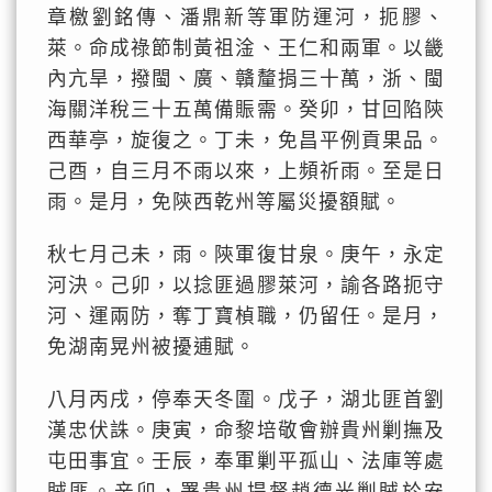
章檄劉銘傳、潘鼎新等軍防運河，扼膠、
萊。命成祿節制黃祖淦、王仁和兩軍。以畿
內亢旱，撥閩、廣、贛釐捐三十萬，浙、閩
海關洋稅三十五萬備賑需。癸卯，甘回陷陝
西華亭，旋復之。丁未，免昌平例貢果品。
己酉，自三月不雨以來，上頻祈雨。至是日
雨。是月，免陝西乾州等屬災擾額賦。
秋七月己未，雨。陝軍復甘泉。庚午，永定
河決。己卯，以捻匪過膠萊河，諭各路扼守
河、運兩防，奪丁寶楨職，仍留任。是月，
免湖南晃州被擾逋賦。
八月丙戌，停奉天冬圍。戊子，湖北匪首劉
漢忠伏誅。庚寅，命黎培敬會辦貴州剿撫及
屯田事宜。壬辰，奉軍剿平孤山、法庫等處