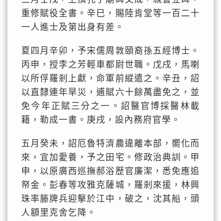
重修賦役全書。辛巳，賜陸肯堂等一百二十
一人進士及第出身有差。
夏四月辛卯，予宋儒周敦頤裔孫五經博士。
丙申，授李之芳輕車都尉世職。戊戌，馬喇
以所俘羅剎上獻，命軍前縱遣之。辛丑，詔
以直隸連年旱災，逋賦六十餘萬盡免之，並
免今年正賦三分之一。詔醫官博採醫林載
籍，勒成一書。庚戌，設內務府官學。
五月癸未，詔厄魯特濟農違離本部，嚮化而
來，宜加愛養，予之田宅。修政治典訓。甲
申，以原廣西巡撫郝浴歷官廉潔，悉免應追
帑金。彭春等攻雅克薩城，羅剎來援，林興
珠率籐牌兵迎擊於江中，破之，沈其船，頭
人額里克舍乞降。