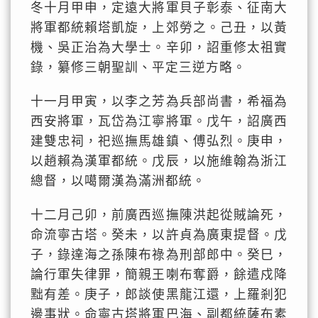
冬十月甲申，定遠大將軍貝子彰泰、征南大
將軍都統賴塔凱旋，上郊勞之。己丑，以黃
機、吳正治為大學士。辛卯，詔重修太祖實
錄，纂修三朝聖訓、平定三逆方略。
十一月甲寅，以李之芳為兵部尚書，希福為
西安將軍，瓦岱為江寧將軍。戊午，詔廣西
建雙忠祠，祀巡撫馬雄鎮、傅弘烈。庚申，
以趙賴為漢軍都統。戊辰，以施維翰為浙江
總督，以噶爾漢為滿洲都統。
十二月己卯，前廣西巡撫陳洪起從賊論死，
命流寧古塔。癸未，以許貞為廣東提督。戊
子，錄達海之孫陳布祿為刑部郎中。癸巳，
論行軍失律罪，簡親王喇布奪爵，餘遣戍降
黜有差。庚子，郎談使黑龍江還，上羅剎犯
邊事狀。命寧古塔將軍巴海、副都統薩布素