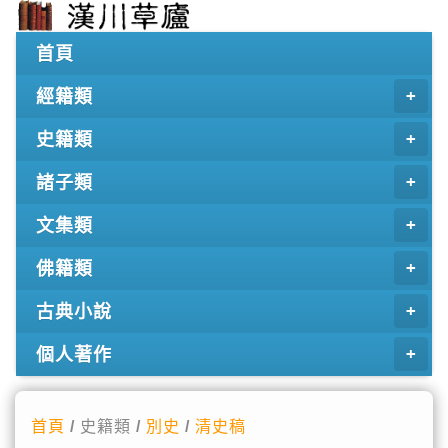
首頁
經籍類
史籍類
諸子類
文集類
佛籍類
古典小說
個人著作
首頁
/ 史籍類 /
別史
/
清史稿