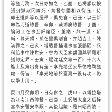
等議河務。次日亦如之。乙酉，色楞額以按
張
獄欺罔論死，總督徐國相以徇庇，侍
郎王遵訓等以濫舉，俱免官。己丑，以王新
命為河道總督。辛卯，裁湖廣總督。丁酉，
論河工在事互訐諸臣，董訥、熊一瀟、靳
輔、慕天顏、孫在豐俱削官，并趙吉士、陳
潢罪之。己亥，增遣督捕理事官張鵬翮、兵
科給事中陳世安，會內大臣索額圖與鄂羅斯
議約定界。壬寅，賜沈廷文等一百四十六人
進士及第出身有差。李光地坐妄舉德格勒議
處。得旨：「李光地前於臺灣一役有功，仍
以學士用。」
夏四月癸卯朔，日有食之。戊申，以傅拉塔
為江南江西總督。己酉，上躬送太皇太后梓
宮奉安暫安奉殿。其後起陵，是曰昭西陵。