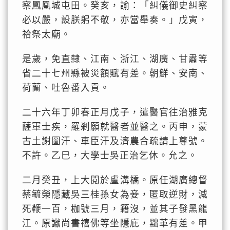
察鳳凰城屯田。癸亥，諭：「糾儀御史糾察
必以嚴，設朕躬不敬，亦當舉奏。」戊寅，
祫祭太廟。
是歲，免直隸、江南、浙江、湖廣、甘肅等
省二十七州縣被災額賦有差。朝鮮、安南、
荷蘭、吐魯番入貢。
二十六年丁卯春正月戊子，遣醫官往治雅克
薩軍士疾，羅剎願就醫者並醫之。丙申，蒙
古土謝圖汗、車臣汗及濟農合疏請上尊號。
不許。乙巳，大學士吳正治乞休。允之。
二月癸丑，上大閱於盧溝橋。原任湖廣總督
蔡毓榮隱藏吳三桂孫女為妾，匿取逆財，減
死鞭一百，枷號三月，籍沒，並其子發黑龍
江。原讞尚書禧佛等坐隱庇，黜革有差。甲