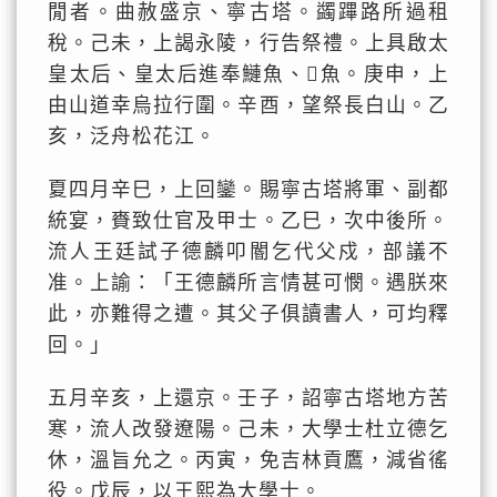
閒者。曲赦盛京、寧古塔。蠲蹕路所過租
稅。己未，上謁永陵，行告祭禮。上具啟太
皇太后、皇太后進奉鰱魚、𩺀魚。庚申，上
由山道幸烏拉行圍。辛酉，望祭長白山。乙
亥，泛舟松花江。
夏四月辛巳，上回鑾。賜寧古塔將軍、副都
統宴，賚致仕官及甲士。乙巳，次中後所。
流人王廷試子德麟叩閽乞代父戍，部議不
准。上諭：「王德麟所言情甚可憫。遇朕來
此，亦難得之遭。其父子俱讀書人，可均釋
回。」
五月辛亥，上還京。壬子，詔寧古塔地方苦
寒，流人改發遼陽。己未，大學士杜立德乞
休，溫旨允之。丙寅，免吉林貢鷹，減省徭
役。戊辰，以王熙為大學士。