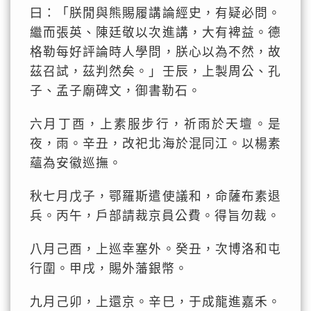
曰：「朕閒與熊賜履講論經史，有疑必問。
繼而張英、陳廷敬以次進講，大有裨益。德
格勒每好評論時人學問，朕心以為不然，故
茲召試，茲判然矣。」壬辰，上製周公、孔
子、孟子廟碑文，御書勒石。
六月丁酉，上素服步行，祈雨於天壇。是
夜，雨。辛丑，改祀北海於混同江。以楊素
蘊為安徽巡撫。
秋七月戊子，鄂羅斯遣使議和，命薩布素退
兵。丙午，戶部請裁京員公費。得旨勿裁。
八月己酉，上巡幸塞外。癸丑，次博洛和屯
行圍。甲戌，賜外藩銀幣。
九月己卯，上還京。辛巳，于成龍進嘉禾。