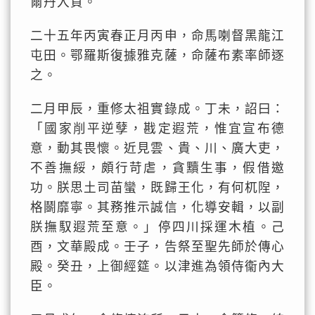
爾丹入貢。
二十五年丙寅春正月丙申，命馬喇督黑龍江
屯田。鄂羅斯復據雅克薩，命薩布素率師逐
之。
二月甲辰，重修太祖實錄成。丁未，詔曰：
「國家削平逆孽，戡定遐荒，惟宜宣布德
意，動其畏懷。近見雲、貴、川、廣大吏，
不善撫綏，頗行苛虐，貪黷生事，假借邀
功。朕思土司苗蠻，既歸王化，有何杌隉，
格鬬靡寧。其務推示誠信，化導安輯，以副
朕撫馭遐荒至意。」停四川採運木植。己
酉，文華殿成。壬子，告祭至聖先師於傳心
殿。癸丑，上御經筵。以津進為領侍衞內大
臣。