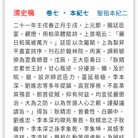
清史稿
卷七 ‧ 本紀七
聖祖本紀二
二十一年壬戌春正月壬戌，上元節，賜廷臣
宴，觀燈，用柏梁體賦詩。上首唱云：「麗
日和風被萬方。」廷臣以次屬賦。上為製昇
平嘉宴詩序，刊石於翰林院。丙寅，調蔡毓
榮為雲貴總督。戊辰，王大臣奏曰：「耿精
忠累世王封，甘心叛逆，分擾浙、贛，及於
皖、徽，設非師武臣力，蔓延曷極。李本
深、劉進忠等多年提鎮，高官厚祿，不能革
其鴞音，俯首從賊，抑有何益。均宜從嚴懲
治，大為之防，以為世道人心之範。謹擬議
請旨。」得旨：耿精忠、曾養性、白顯中、
劉進忠、李本深均磔死梟首。耿精忠之子耿
繼祚，李本深之孫李象乾、李象坤，其姪李
濟祥、李濟民，曁祖弘勳等俱處斬。為賊絓