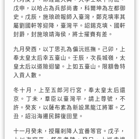
戊申，以哈占為兵部尚書，科爾坤為左都御
史。戊辰，施琅疏報師入臺灣，鄭克塽率其
屬劉國軒等迎降，臺灣平。詔錫克塽、國軒
封爵，封施琅靖海侯，將士擢賚有差。
九月癸酉，以丁思孔為偏沅巡撫。己卯，上
奉太皇太后幸五臺山。壬辰，次長城嶺，太
皇太后以道險迴鑾。上如五臺山。限額魯特
入貢人數。
冬十月，上至五郎河行宮，奉太皇太后還
京。丁未，羣臣以臺灣平，請上尊號，不
許。癸亥，以薩布素為新設黑龍江將軍。乙
丑，詔沿海遷民歸復田里。
十一月癸未，授羅剎降人宜番等官。戊子，