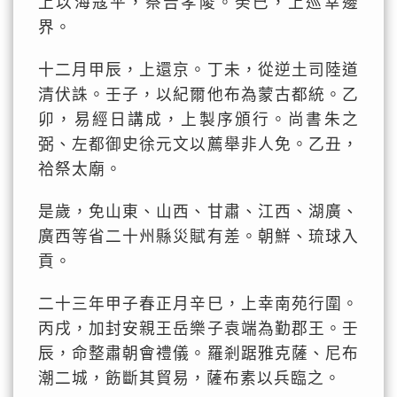
上以海寇平，祭告孝陵。癸巳，上巡幸邊
界。
十二月甲辰，上還京。丁未，從逆土司陸道
清伏誅。壬子，以紀爾他布為蒙古都統。乙
卯，易經日講成，上製序頒行。尚書朱之
弼、左都御史徐元文以薦舉非人免。乙丑，
祫祭太廟。
是歲，免山東、山西、甘肅、江西、湖廣、
廣西等省二十州縣災賦有差。朝鮮、琉球入
貢。
二十三年甲子春正月辛巳，上幸南苑行圍。
丙戌，加封安親王岳樂子袁端為勤郡王。壬
辰，命整肅朝會禮儀。羅剎踞雅克薩、尼布
潮二城，飭斷其貿易，薩布素以兵臨之。