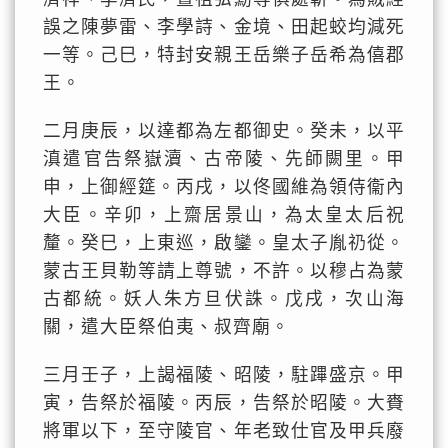
誤之陳夢雷、李學詩、金境、田起蛟均減死
一等。己巳，特封安親王岳樂子岳希為僖郡
王。
二月庚辰，以達都為左都御史。癸未，以平
滇遣官告祭嶽瀆、古帝陵、先師闕里。甲
申，上御經筵。丙戌，以佟國維為領侍衞內
大臣。辛卯，上齋居景山，為太皇太后祝
釐。癸巳，上東巡，啟鑾。皇太子胤礽從。
蒙古王貝勒等請上尊號，不許。以穆占為蒙
古都統。妖人朱方旦伏誅。戊戌，次山海
關，遣大臣祭伯夷、叔齊廟。
三月壬子，上謁福陵、昭陵，駐蹕盛京。甲
寅，告祭於福陵。丙辰，告祭於昭陵。大賚
將軍以下，至守陵官、年老致仕官及甲兵廢