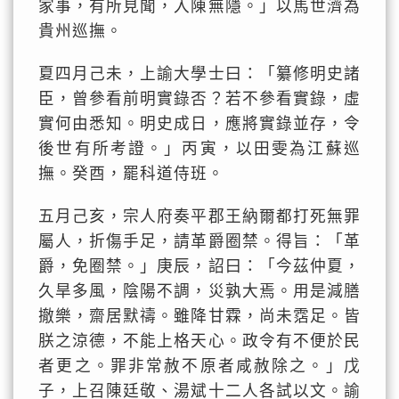
家事，有所見聞，入陳無隱。」以馬世濟為
貴州巡撫。
夏四月己未，上諭大學士曰：「纂修明史諸
臣，曾參看前明實錄否？若不參看實錄，虛
實何由悉知。明史成日，應將實錄並存，令
後世有所考證。」丙寅，以田雯為江蘇巡
撫。癸酉，罷科道侍班。
五月己亥，宗人府奏平郡王納爾都打死無罪
屬人，折傷手足，請革爵圈禁。得旨：「革
爵，免圈禁。」庚辰，詔曰：「今茲仲夏，
久旱多風，陰陽不調，災孰大焉。用是減膳
撤樂，齋居默禱。雖降甘霖，尚未霑足。皆
朕之涼德，不能上格天心。政令有不便於民
者更之。罪非常赦不原者咸赦除之。」戊
子，上召陳廷敬、湯斌十二人各試以文。諭