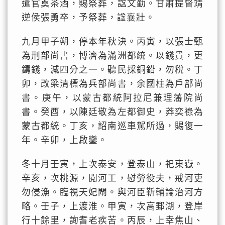
遣官奠茶酒，賜祭葬，諡文勤。甘肅提督靖
逆侯張勇卒，予祭葬，諡襄壯。
九月甲子朔，停本年秋決。丙寅，以張士甄
為刑部尚書，博濟為滿洲都統。以錢貴，更
鑄錢，減四分之一。聽民採銅鉛，勿稅。丁
卯，改梁清標為兵部尚書，余國柱為戶部尚
書。庚午，以蒙古都統阿拉尼兼理藩院尚
書。癸酉，以陳廷敬為左都御史，莽奕祿為
蒙古都統。丁亥，詔南巡車駕所過，賜復一
年。辛卯，上啟鑾。
冬十月壬寅，上次泰安，登泰山，祀東嶽。
辛亥，次桃源，閱河工，慰勞役夫，戒河吏
勿侵漁。臨視天妃閘。與河臣靳輔論治河方
略。壬子，上渡淮。甲寅，次高郵湖，登岸
行十餘里，詢耆老疾苦。丙辰，上幸焦山、