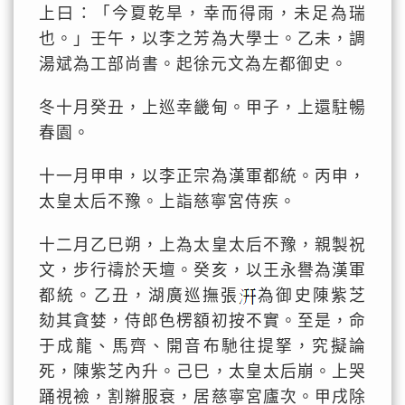
上曰：「今夏乾旱，幸而得雨，未足為瑞
也。」壬午，以李之芳為大學士。乙未，調
湯斌為工部尚書。起徐元文為左都御史。
冬十月癸丑，上巡幸畿甸。甲子，上還駐暢
春園。
十一月甲申，以李正宗為漢軍都統。丙申，
太皇太后不豫。上詣慈寧宮侍疾。
十二月乙巳朔，上為太皇太后不豫，親製祝
文，步行禱於天壇。癸亥，以王永譽為漢軍
都統。乙丑，湖廣巡撫張
為御史陳紫芝
劾其貪婪，侍郎色楞額初按不實。至是，命
于成龍、馬齊、開音布馳往提拏，究擬論
死，陳紫芝內升。己巳，太皇太后崩。上哭
踊視襝，割辮服衰，居慈寧宮廬次。甲戌除