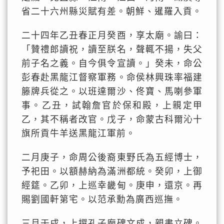
省二十六州縣災賦有差。朝鮮、暹羅入貢。
二十四年乙丑春正月癸酉，享太廟。諭曰：
「贊禮郎讀祝，讀至朕名，聲輒不揚，失父
前子名之義。自今俱令宣讀。」癸未，命公
彭春赴黑龍江督察軍務。命侯林興珠率福建
籐牌兵從之。以班達爾沙、佟寶、馬喇參軍
事。乙丑，試翰詹官於保和殿，上親定甲
乙，其不稱者改官。戊子，命蒙古科爾沁十
旗所貢牛羊送黑龍江軍前。
二月庚子，命周公後裔東野氏為五經博士，
予祀田。以額赫納為滿洲都統。癸卯，上御
經筵。乙卯，上巡幸畿甸。庚申，還京。再
賜劉國軒第宅。以范承勳為廣西巡撫。
三月壬戌，上撰孔子廟碑文成，親書立碑。