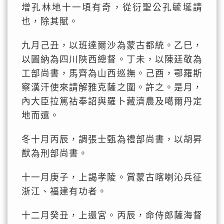
增孔林地十一頃有奇，從衍聖公孔毓埏請
也，除其賦。
九月己丑，以班達爾沙為蒙古都統。乙巳，
以圖納為四川陝西總督。丁未，以陳廷敬為
工部尚書，馬齊為山西巡撫。己酉，鄂羅斯
察漢汗使來請解雅克薩之圍。許之。是月，
內大臣拉篤祜奉詔與羅卜藏濟農及噶爾丹定
地而還。
冬十月丙辰，調張士甄為禮部尚書，以胡昇
猷為刑部尚書。
十一月庚子，上謁孝陵。賞蒙古喀喇沁兵征
浙江、福建有功者。
十二月癸丑，上還宮。丙辰，命侍郎薩海督