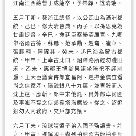
江南江西總督于成龍卒，予祭葬，諡清端。
五月丁卯，裁浙江總督。以公瓦山為滿洲都
統。己巳，修大清會典。丙子，以孫思克為
甘肅提督。辛巳，命廷臣察舉清廉官。九卿
舉格爾古德、蘇赫、范承勳、趙崙、崔華、
張鵬翮、陸隴其。癸未，起巴海為蒙古都
統。甲申，上幸古北口，詔蹕路所經勿踐田
禾。乙未，惠郡王博翁果諾坐陪祀不謹削
爵。王大臣議奏侍郎宜昌阿、巡撫金儁查看
尚之信家產，隱蝕銀八十九萬，並害殺商人
沈上達，應斬。郎中宋俄託、員外郎卓爾圖
及審讞不實之侍郎禪塔海應絞。從之。詔追
銀勿入內務府，交戶部充饟。
六月丁未，琉球請遣子弟入國子監讀書。許
之。甲寅，暹羅國王森列拍臘照古龍拍臘馬