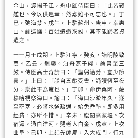
金山，渡揚子江，舟中顧侍臣曰：「此皆戰
艦也。今以供巡幸，然艱難不可忘也。」丁
巳，弛海禁。戊午，上駐蘇州。庚申，幸惠
山。諭巡撫：百姓遠道來觀，其不能歸者資
遣之。
十一月壬戌朔，上駐江寧。癸亥，詣明陵致
奠。乙丑，迴鑾。泊舟燕子磯，讀書至三
鼓。侍臣高士奇請曰：「聖躬過勞，宜少節
養。」上曰：「朕自五齡受書，誦讀恆至夜
分，樂此不為疲也。」丁卯，命伊桑阿、薩
穆哈視察海口。諭曰：「海口沙淤年久，遂
至壅塞。必將水道疏通，始免昏墊。即多用
經費，亦所不惜。」辛未，臨閱高家堰。次
宿遷。過白洋河，賜老人白金。戊寅，上次
曲阜。己卯，上詣先師廟，入大成門，行九