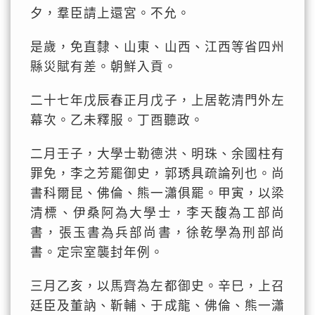
夕，羣臣請上還宮。不允。
是歲，免直隸、山東、山西、江西等省四州
縣災賦有差。朝鮮入貢。
二十七年戊辰春正月戊子，上居乾清門外左
幕次。乙未釋服。丁酉聽政。
二月壬子，大學士勒德洪、明珠、余國柱有
罪免，李之芳罷御史，郭琇具疏論列也。尚
書科爾昆、佛倫、熊一瀟俱罷。甲寅，以梁
清標、伊桑阿為大學士，李天馥為工部尚
書，張玉書為兵部尚書，徐乾學為刑部尚
書。定宗室襲封年例。
三月乙亥，以馬齊為左都御史。辛巳，上召
廷臣及董訥、靳輔、于成龍、佛倫、熊一瀟