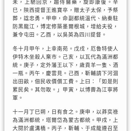
未，上馳回京，趨侍醫藥，旋即康復。辛
巳，陝西提督王進寶卒，贈太子太保，予祭
葬，諡忠勇。甲申，命副都統溫代、納秦駐
防黑龍江，博定修築墨爾根城，增給夫役，
兼令屯田。乙酉，以吳英為四川提督。
冬十月甲午，上幸南苑。戊戌，厄魯特使人
伊特木坐殺人棄市。己亥，以瓦代為滿洲都
統。庚子，定外藩王以下，歲貢羊一隻、酒
一瓶。丙午，慶雲見。己酉，靳輔請下河涸
出田畝，佃民收價償工費。上曰：「如是則
累民矣。其勿取。」甲寅，以博霽為江寧將
軍。
十一月丁巳朔，日有食之。庚申，以莽奕祿
為滿洲都統，塔爾岱為蒙古都統。甲戌，上
大閱於盧溝橋。丙子，靳輔、于成龍遵召至