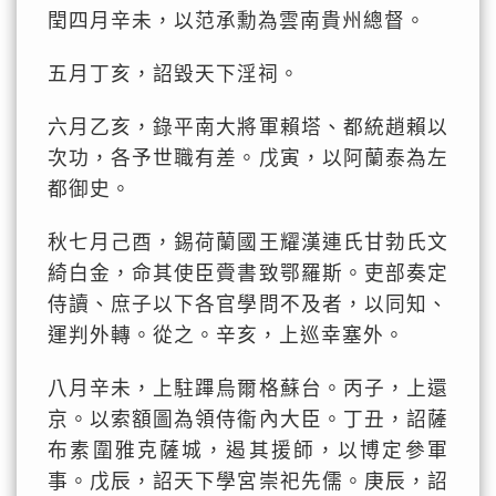
閏四月辛未，以范承勳為雲南貴州總督。
五月丁亥，詔毀天下淫祠。
六月乙亥，錄平南大將軍賴塔、都統趙賴以
次功，各予世職有差。戊寅，以阿蘭泰為左
都御史。
秋七月己酉，錫荷蘭國王耀漢連氏甘勃氏文
綺白金，命其使臣賫書致鄂羅斯。吏部奏定
侍讀、庶子以下各官學問不及者，以同知、
運判外轉。從之。辛亥，上巡幸塞外。
八月辛未，上駐蹕烏爾格蘇台。丙子，上還
京。以索額圖為領侍衞內大臣。丁丑，詔薩
布素圍雅克薩城，遏其援師，以博定參軍
事。戊辰，詔天下學宮崇祀先儒。庚辰，詔