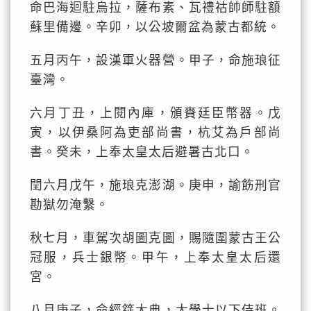
命巴海迴駐烏拉，薩布素、瓦禮祜帥師駐額
蘇里備邊。辛卯，以公坡爾盆為蒙古都統。
五月丙午，設漢軍火器營。甲子，命施琅征
臺灣。
六月丁丑，上閱內庫，頒賚廷臣幣器。戊
寅，以伊桑阿為吏部尚書，杭艾為戶部尚
書。癸未，上奉太皇太后避暑古北口。
閏六月戊午，施琅克澎湖。庚申，諭飭刑官
勘獄勿淹繫。
秋七月，車駕次胡圖克圖，賜隨圍蒙古王公
冠服，兵士銀幣。甲午，上奉太皇太后還
宮。
八月庚子，命經筵大典，大學士以下侍班。