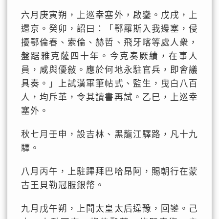
六月庚寅朔，上巡幸塞外，啟鑾。戊戌，上
還京。癸卯，詔曰：「鄂羅斯入我邊塞，侵
擾鄂倫春、索倫、赫哲、飛牙喀等處人衆，
盤踞雅克薩四十年。今克奏厥績，在事人
員，咸與優敍。應於何地永駐官兵，即會議
具奏。」上試漢軍筆帖式、監生，曳白八百
人，均斥革，令其讀書再試。乙巳，上巡幸
塞外。
秋七月壬申，設吉林、黑龍江驛路，凡十九
驛。
八月丙午，上駐蹕拜巴哈昂阿，賜朝行在蒙
古王貝勒冠服銀幣。
九月戊午朔，上聞太皇太后違豫，回鑾。己