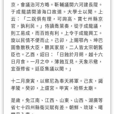
京，會議治河方略。靳輔議開六河建長隄。
于成龍請開濬海口故道。大學士以聞。上
云：「二說俱有理，可詢高、寶七州縣京
官，孰利民。」侍讀喬萊奏，從于成龍議，
則工易成，而百姓有利。上令于成龍興工。
旋以民情不便而止。己卯，上賜鄂內、坤巴
圖魯散秩大臣，聽其家居，二人皆太宗朝舊
臣也。乙酉，詔曰：「日蝕於月朔，越十六
日月食。一月之中，薄蝕互見。天象示儆，
宜亟修省。廷臣集議以聞。」
十二月庚寅，以察尼為奉天將軍。己亥，謁
孝陵。癸卯，上還宮。甲寅，祫祭太廟。
是歲，免江南、江西、山東、山西、湖廣等
省七十四州縣衞災賦有差。朝鮮、琉球、噶