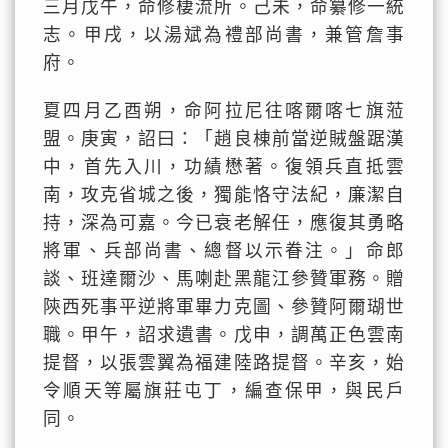
三月戊午，命修棲流所。己未，命纂修一統
志。甲戌，以湯斌為禮部尚書，兼管詹事
府。
夏四月乙酉朔，命阿拉尼往喀爾喀七旗蒞
盟。庚寅，詔曰：「趙良棟前當逆賊盤踞漢
中，首先入川，功績懋著。復領兵直抵雲
南，攻克省城之後，獨能恪守法紀，廉潔自
持，深為可嘉。今已衰老解任，應復其勇略
將軍、兵部尚書、總督以示眷注。」命郎
談、班達爾沙、馬喇赴黑龍江參贊軍務。贈
陝西死事平逆將軍畢力克圖、參贊阿爾瑚世
職。甲午，詔求遺書。戊申，調萬正色雲南
提督，以張雲翼為福建陸路提督。辛亥，始
令順天等屬旗莊屯丁，編查保甲，與民戶
同。