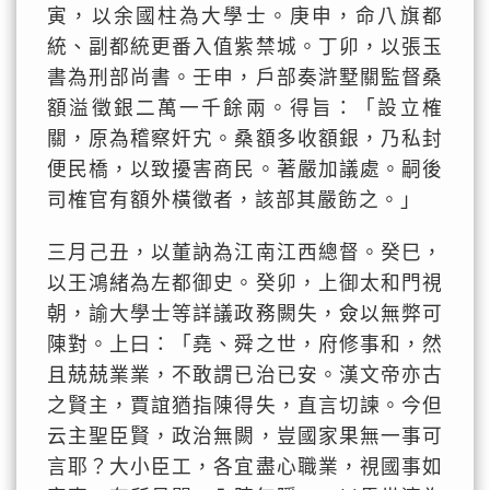
寅，以余國柱為大學士。庚申，命八旗都
統、副都統更番入值紫禁城。丁卯，以張玉
書為刑部尚書。壬申，戶部奏滸墅關監督桑
額溢徵銀二萬一千餘兩。得旨：「設立榷
關，原為稽察奸宄。桑額多收額銀，乃私封
便民橋，以致擾害商民。著嚴加議處。嗣後
司榷官有額外橫徵者，該部其嚴飭之。」
三月己丑，以董訥為江南江西總督。癸巳，
以王鴻緒為左都御史。癸卯，上御太和門視
朝，諭大學士等詳議政務闕失，僉以無弊可
陳對。上曰：「堯、舜之世，府修事和，然
且兢兢業業，不敢謂已治已安。漢文帝亦古
之賢主，賈誼猶指陳得失，直言切諫。今但
云主聖臣賢，政治無闕，豈國家果無一事可
言耶？大小臣工，各宜盡心職業，視國事如