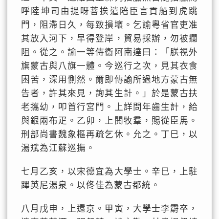
呼陸坤司由提呀菩挨遣陪臣言貢船到虎跳
門，阻滯日久，每致損壞。乞諭粵省官吏准
其放入河下，早得登岸，貿易採辦，勿被攔
阻。從之。諭一等侍衞阿南達曰：「朕視外
旗蒙古與八旗一體。今巡行之次，見其衣食
困苦，深用惻然。爾即傳諭所過地方蒙古無
告者，許其來見，詢其生計。」於是蒙古扶
老攜幼，叩首行宮門。上詳問年齒生計，給
與銀兩布疋。乙卯，上閱牧羣，賜從臣馬。
刑部尚書魏象樞再疏乞休。允之。丁巳，以
湯斌為江蘇巡撫。
七月乙亥，以宋德宜為大學士。辛巳，上駐
蹕英尼湯泉。以佟佳為蒙古都統。
八月戊申，上還京。甲寅，大學士李霨卒，