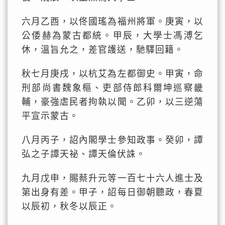
六月乙酉，以佟國瑤為福州將軍。庚寅，以
公倭赫為蒙古都統。甲辰，大學士馮溥乞
休，溫旨允之，差官護送，馳驛回籍。
秋七月庚戌，以杭艾為左都御史。甲寅，命
刑部尚書魏象樞、吏部侍郎科爾坤巡察畿
輔，豪強虐民者拘執以聞。乙卯，以三逆蕩
平宣示蒙古。
八月丙子，詔內閣學士參知政事。癸卯，譚
弘之子譚天祕、譚天倫伏誅。
九月戊申，賜蔡升元等一百七十六人進士及
第出身有差。甲子，詔每日御朝聽政，春夏
以辰初，秋冬以辰正。