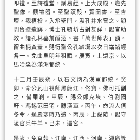
叩禮。至詩禮堂，講易經。上大成殿，瞻先
聖像，觀禮器。至聖蹟殿，覽圖書。至杏
壇，觀植檜。入承聖門，汲孔井水嘗之。顧
問魯壁遺跡，博士孔毓圻占對甚詳，賜官助
教。詣孔林墓前酹酒。書「萬世師表」額。
留曲柄黃蓋。賜衍聖公孔毓埏以次日講諸經
各一。免曲阜明年租賦。庚寅，上還京。以
馬哈達為滿洲都統。
十二月壬辰朔，以石文炳為漢軍都統。癸
卯，命公瓦山視師黑龍江，佟寶、佛可托副
之，備羅剎。甲辰，賜公鄭克塽、伯劉國
軒、馮錫范田宅，隸漢軍。丙午，命流人值
冬令，過嚴寒時乃遣。丙辰，上謁陵，賜守
陵官兵牛羊。己未，還宮。
是歲，免直隸、江南、江西、河南、湖廣等