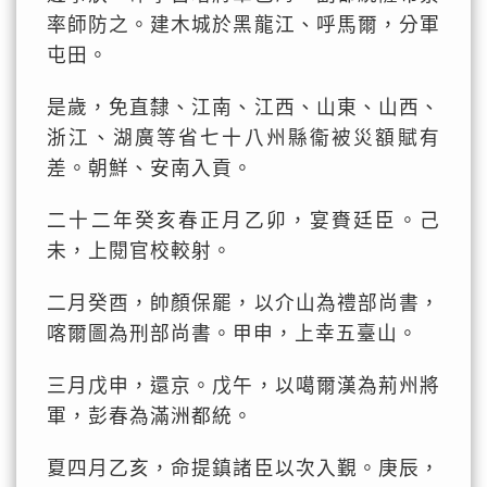
率師防之。建木城於黑龍江、呼馬爾，分軍
屯田。
是歲，免直隸、江南、江西、山東、山西、
浙江、湖廣等省七十八州縣衞被災額賦有
差。朝鮮、安南入貢。
二十二年癸亥春正月乙卯，宴賚廷臣。己
未，上閱官校較射。
二月癸酉，帥顏保罷，以介山為禮部尚書，
喀爾圖為刑部尚書。甲申，上幸五臺山。
三月戊申，還京。戊午，以噶爾漢為荊州將
軍，彭春為滿洲都統。
夏四月乙亥，命提鎮諸臣以次入覲。庚辰，