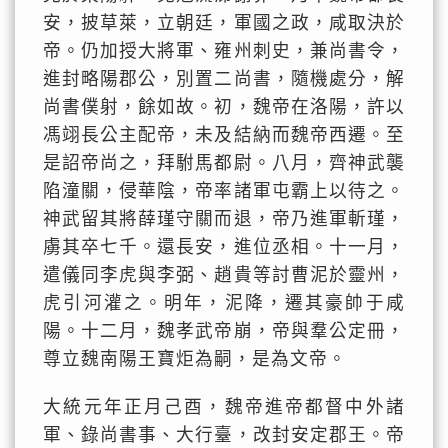
安，披草萊，立朝廷，軍國之政，咸取決於
帝。仍加授大將軍、雍州刺史，兼尚書令，
進封略陽郡公，別置二尚書，隨機處分，解
尚書僕射，餘如故。初，魏帝在洛陽，許以
馮翊長公主配帝，未及結納而魏帝西遷。至
是詔帝尚之，拜駙馬都尉。八月，齊神武襲
陷潼關，侵華陰，帝率諸軍屯霸上以待之。
神武留其將薛瑾守關而退，帝乃進軍斬瑾，
虜其卒七千。還長安，進位丞相。十一月，
遣儀同李虎與李弼、趙貴等討曹泥於靈州，
虎引河灌之。明年，泥降，遷其豪帥于咸
陽。十二月，魏孝武帝崩，帝與羣公定冊，
尊立魏南陽王寶炬為嗣，是為文帝。
大統元年正月己酉，魏帝進帝都督中外諸
軍、錄尚書事、大行臺，改封安定郡王。帝