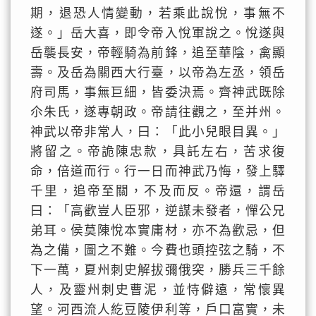
期，退恐人情變動，若乘此說悅，事無不
遂。」岳大喜，即令帝入悅軍說之。悅遂與
岳襲長安，帝輕騎為前鋒，追至華陰，禽顯
壽。及岳為關西大行臺，以帝為左丞，領岳
府司馬，事無巨細，皆委決焉。齊神武既除
尒朱氏，遂專朝政。帝請往觀之，至并州。
神武以帝非常人，曰：「此小兒眼目異。」
將留之。帝詭陳忠款，具託左右，苦求復
命，倍道而行。行一日而神武乃悔，發上驛
千里，追帝至關，不及而反。帝還，謂岳
曰：「高歡豈人臣邪，逆謀未發者，憚公兄
弟耳。侯莫陳悅本實庸材，亦不為歡忌，但
為之備，圖之不難。今費也頭控弦之騎，不
下一萬，夏州刺史解拔彌俄突，勝兵三千餘
人，及靈州刺史曹泥，並恃僻遠，常懷異
望。河西流人紇豆陵伊利等，戶口富實，未