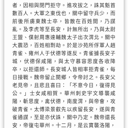
者，因相與閉門拒守。進攻拔之，誅其魁首
數百人。大軍之東伐也，關中留守兵少，而
前後所虜東魏士卒，皆散在百姓間，乃謀
亂。及李虎等至長安，計無所出，乃與太尉
王盟、僕射周惠達輔魏太子出次渭北。關中
大震恐，百姓相剽劫。於是沙苑所俘軍人趙
青雀、雍州人于伏德等遂反。青雀據長安子
城，伏德保咸陽，與太守慕容思度各收降
卒，以拒還師。長安城人皆相率拒青雀，每
日接戰。魏帝留止閿鄉，令帝討之。長安父
老見帝，且悲且喜曰：「不意今日，復得見
公。」士女咸相賀。華州刺史宇文導襲咸
陽，斬思度，禽伏德，南度渭，與帝會，攻
破青雀。太傅梁景叡先以疾留長安，遂與青
雀通謀，至是亦伏誅，關中乃定。魏帝還長
安，帝復屯華州。十二月，是云寶襲洛陽，