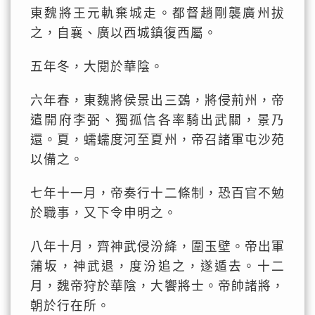
東魏將王元軌棄城走。都督趙剛襲廣州拔
之，自襄、廣以西城鎮復西屬。
五年冬，大閱於華陰。
六年春，東魏將侯景出三鵶，將侵荊州，帝
遣開府李弼、獨孤信各率騎出武關，景乃
還。夏，蠕蠕度河至夏州，帝召諸軍屯沙苑
以備之。
七年十一月，帝奏行十二條制，恐百官不勉
於職事，又下令申明之。
八年十月，齊神武侵汾絳，圍玉壁。帝出軍
蒲坂，神武退，度汾追之，遂遁去。十二
月，魏帝狩於華陰，大饗將士。帝帥諸將，
朝於行在所。