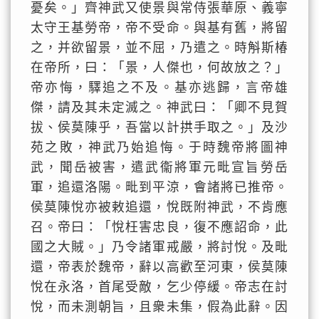
憂矣。」齊神武又使景與常侍張華原、義寧
太守王基勞帝，帝不受命。與基有舊，將留
之，并欲留景，並不屈，乃遣之。時斛斯椿
在帝所，曰：「景，人傑也，何故放之？」
帝亦悔，驛追之不及。基亦逃歸，言帝雄
傑，請及其未定滅之。神武曰：「卿不見賀
拔、侯莫陳乎，吾當以計拱手取之。」及沙
苑之敗，神武乃始追悔。于時魏帝將圖神
武，聞岳被害，遣武衞將軍元毗宣旨勞岳
軍，追還洛陽。毗到平涼，會諸將已推帝。
侯莫陳悅亦被敕追還，悅既附神武，不肯應
召。帝曰：「悅枉害忠良，復不應詔命，此
國之大賊。」乃令諸軍戒嚴，將討悅。及毗
還，帝表於魏帝，辭以高歡至河東，侯莫陳
悅在永洛，首尾受敵，乞少停緩。帝志在討
悅，而未測朝旨，且衆未集，假為此辭。因