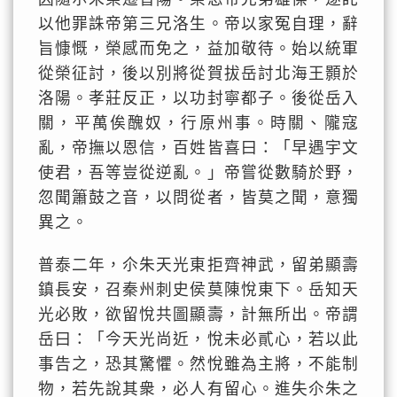
以他罪誅帝第三兄洛生。帝以家冤自理，辭
旨慷慨，榮感而免之，益加敬待。始以統軍
從榮征討，後以別將從賀拔岳討北海王顥於
洛陽。孝莊反正，以功封寧都子。後從岳入
關，平萬俟醜奴，行原州事。時關、隴寇
亂，帝撫以恩信，百姓皆喜曰：「早遇宇文
使君，吾等豈從逆亂。」帝嘗從數騎於野，
忽聞簫鼓之音，以問從者，皆莫之聞，意獨
異之。
普泰二年，尒朱天光東拒齊神武，留弟顯壽
鎮長安，召秦州刺史侯莫陳悅東下。岳知天
光必敗，欲留悅共圖顯壽，計無所出。帝謂
岳曰：「今天光尚近，悅未必貳心，若以此
事告之，恐其驚懼。然悅雖為主將，不能制
物，若先說其衆，必人有留心。進失尒朱之