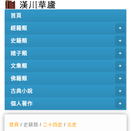
首頁
經籍類
史籍類
諸子類
文集類
佛籍類
古典小說
個人著作
首頁
/ 史籍類 /
二十四史
/
北史