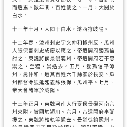
而遣焉。數年間，百姓便之。十月，大閱於
白水。
十一年十月，大閱于白水，遂西狩岐陽。
十二年春，涼州刺史宇文仲和據州反，瓜州
人張保害刺史成慶以應之，帝遣開府獨孤信
討之。東魏將侯景侵襄州，帝遣開府若干惠
禦之，至穰，景遁去。五月，獨孤信平涼
州，禽仲和，遷其百姓六千餘家於長安。瓜
州都督令狐延起義誅張保，瓜州平。七月，
帝大會諸軍於咸陽。
十三年正月，東魏河南大行臺侯景舉河南六
州來附，被圍於潁川。六月，帝遣開府李弼
援之，東魏將韓軌等遁去。景遂徙鎮豫州。