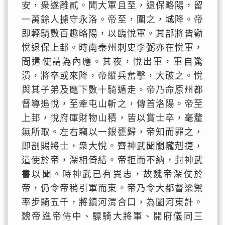
安，衆遂離貳。聞大軍且至，退保略陽，留
一萬餘人據守永洛。帝至，圍之，城降。帝
即輕騎數百趣略陽，以臨悅軍。其部將皆勸
悅退保上邽。時南秦州刺史李弼亦在悅軍，
間遣使請為內應。其夜，悅出軍，軍自驚
潰，將卒或來降，帝縱兵奮擊，大破之。悅
與其子弟及麾下數十騎遁走。帝乃命原州都
督導追悅，至牽屯山斬之，傳首洛陽。帝至
上邽，悅府庫財物山積，皆以賞士卒，毫釐
無所取。左右竊以一銀甕歸，帝知而罪之，
即剖賜將士，衆大悅。齊神武聞關隴剋捷，
遣使於帝，深相倚結。帝拒而不納，封神武
書以聞。時神武已有異志，故魏帝深仗於
帝，仍令帝稍引軍而東。帝乃令大都督梁禦
率步騎五千，將鎮河渭合口，為圖河東計。
魏帝進帝侍中、驃騎大將軍、開府儀同三