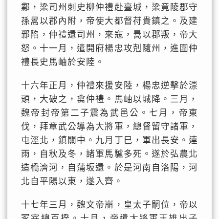
鄴，梁司州刺史柳仲禮赴臺城，梁竟陵郡守
孫暠以郡內附，帝使大都督苻貴鎮之。及建
鄴陷，仲禮還司州，來寇，暠以郡叛，帝大
怒。十一月，遣開府楊忠攻剋隨州，進圍仲
禮長史馬岫於安陸。
十六年正月，仲禮來援安陸，楊忠逆擊於漴
頭，大破之，禽仲禮。馬岫以城降。三月，
魏帝封帝第二子震為武邑公。七月，帝東
伐，拜章武公導為大將軍，總督留守諸軍，
屯涇北，鎮關中。九月丁巳，軍出長安。連
雨，自秋及冬，諸軍馬驢多死。遂於弘農北
造橋濟河，自蒲坂還。於是河南自洛陽，河
北自平陽以東，遂入齊。
十七年三月，魏文帝崩，皇太子嗣位，帝以
冢宰總百揆。十月，帝遣大將軍王雄出子