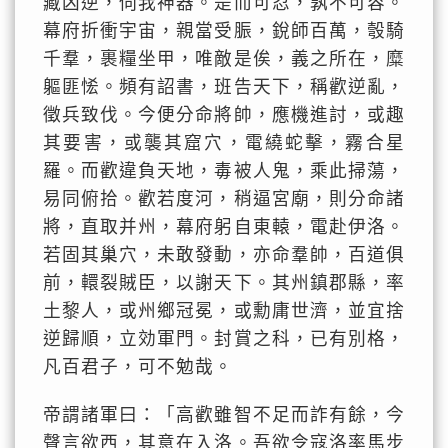
藏凶逆，伺我神器。是而可忍，孰不可容。
幕府折衝宇宙，親當受脤，銳師百萬，彀騎
千羣，裹糧坐甲，唯敵是俟，義之所在，糜
軀匪恡。頻有詔書，班告天下，稱歡逆亂，
徵兵致伐。今便分命將帥，應機進討，或趣
其要害，或襲其窟穴，電繞蛇擊，霧合星
羅。而歡違負天地，毒被人鬼，乘此掃蕩，
易同俯拾。歡若度河，稍逼宮廟，則分命諸
將，直取并州，幕府躬自東轅，電赴伊洛。
若固其巢穴，未敢發動，亦命羣帥，百道俱
前，轘裂賊臣，以謝天下。其州鎮郡縣，率
土黎人，或州鄉冠冕，或勳庸世濟，並宜捨
逆歸順，立効軍門。封賞之科，已有別格，
凡百君子，可不勉哉。
帝謂諸軍曰：「高歡雖智不足而詐有餘，今
聲言欲西，其意在入洛。吾欲令寇洛率馬步