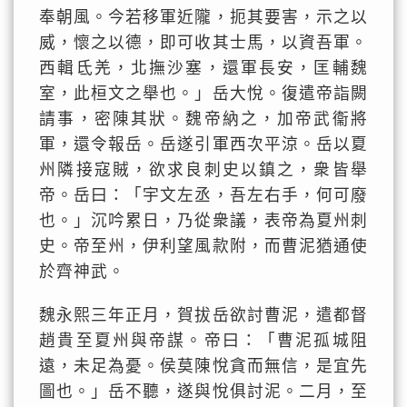
奉朝風。今若移軍近隴，扼其要害，示之以
威，懷之以德，即可收其士馬，以資吾軍。
西輯氐羌，北撫沙塞，還軍長安，匡輔魏
室，此桓文之舉也。」岳大悅。復遣帝詣闕
請事，密陳其狀。魏帝納之，加帝武衞將
軍，還令報岳。岳遂引軍西次平涼。岳以夏
州隣接寇賊，欲求良刺史以鎮之，衆皆舉
帝。岳曰：「宇文左丞，吾左右手，何可廢
也。」沉吟累日，乃從衆議，表帝為夏州刺
史。帝至州，伊利望風款附，而曹泥猶通使
於齊神武。
魏永熙三年正月，賀拔岳欲討曹泥，遣都督
趙貴至夏州與帝謀。帝曰：「曹泥孤城阻
遠，未足為憂。侯莫陳悅貪而無信，是宜先
圖也。」岳不聽，遂與悅俱討泥。二月，至