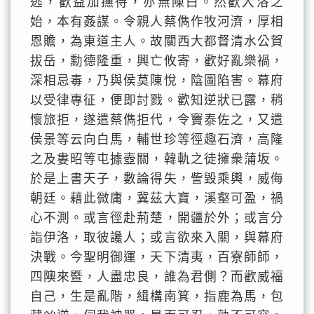
逃，歡益加撫待，亦無陳白。然歡入洛之
始，本有姦謀。令親人蔡儁作牧河濟，厚相
恩贍，為東道主人。故關西大都督清水公賀
拔岳，勳德隆重，興亡攸寄，歡好亂樂禍，
深相忌毒，乃與侯莫陳悅，陰圖陷害。幕府
以受律專征，便即討戮。歡知逆狀已露，稍
懷旅拒，遂遣蔡儁拒代，令竇泰佐之，又遣
侯景等云向白馬，輔世珍等徑趣石濟，高隆
之及婁昭等屯據壺關，韓軌之徒擁衆蒲坂。
於是上書天子，數論得失，訾毀乘輿，威侮
朝廷。藉此微庸，冀茲大寶，溪壑可盈，禍
心不測。或言徑赴荊楚，開疆於外；或言分
詣伊洛，取彼讒人；或言欲來入關，與幕府
決戰。今聖明御運，天下清夷，百寮師師，
四隩來暨，人盡忠良，誰為君側？而歡威福
自己，生是亂階，緝構南箕，指鹿為馬，包