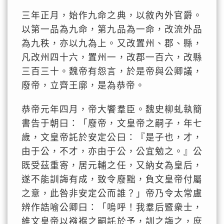
三年正月，始作九命之典，以敘內外官爵。
以第一品為九命，第九品為一命，改流外品
為九秩，亦以九為上。又改置州、郡、縣，
凡改州四十六，置州一，改郡一百六，改縣
三百三十。魏帝有怨言，於是帝與公卿議，
廢帝，立齊王廓，是為恭帝。
恭帝元年四月，帝大饗羣臣。魏史柳虬執簡
書告于朝曰：「廢帝，文皇帝之嗣子，年七
歲，文皇帝託於安定公曰：『是子也，才，
由于公，不才，亦由于公，公宜勉之。』公
既受茲重寄，居元輔之任，又納女為皇后，
遂不能訓誨有成，致令廢黜，負文皇帝付屬
之意，此咎非安定公而誰？」帝乃令太常盧
辨作誥喻公卿曰：「嗚呼！我羣后暨衆士，
維文皇帝以襁褓之嗣託於予，訓之誨之，庶