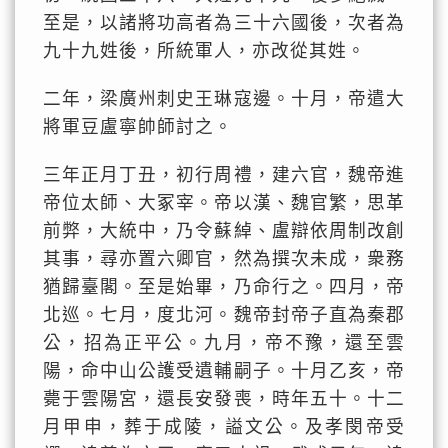
至是，以諸將功高者為三十六國後，次者為
九十九姓後，所統軍人，亦改從其姓。
二年，梁廣州刺史王琳寇邊。十月，帝遣大
將軍豆盧寧帥師討之。
三年正月丁丑，初行周禮，建六官，魏帝進
帝位太師、大冢宰。帝以漢、魏官繁，思革
前弊，大統中，乃令蘇綽、盧辯依周制改創
其事，尋亦置六卿官，然為撰次未成，衆務
猶歸臺閣。至是始畢，乃命行之。四月，帝
北巡。七月，度北河。魏帝封帝子直為秦郡
公，招為正平公。九月，帝不豫，還至雲
陽，命中山公護受遺輔嗣子。十月乙亥，帝
薨于雲陽宮，還長安發喪，時年五十。十二
月甲申，葬于成陵，謚文公。及孝閔帝受