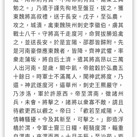
勉之。」乃遣于謹先徇地至盤豆，拔之，獲
東魏將高叔禮，送于長安。戊子，至弘農，
攻之，城潰，禽東魏陝州刺史李徽伯，虜其
戰士八千。守將高千走度河，命賀拔勝追禽
之，並送長安。於是宜陽、邵郡皆歸附。先
是河南豪傑應東魏者，皆降。齊神武懼，率
衆走蒲坂，將自后土濟。遣其將高昂以三萬
人出河南。是歲，關中飢，帝館穀於弘農五
十餘日。時軍士不滿萬人，聞神武將度，乃
還。神武遂度河，逼華州，刺史王羆嚴守，
乃涉洛，軍於許原西。帝至渭南，徵諸州
兵，未會。將擊之，諸將以衆寡不敵，請且
待歡更西以觀之。帝曰：「歡若至咸陽，人
情轉騷擾。今及其新至，可擊之。」即造浮
橋於渭，令軍士齎三日糧，輕騎度渭，輜重
自渭南，夾渭而西。十月壬辰，至沙苑，距