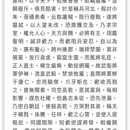
建明，以令天下，假推普泰，欲竊威權。並
歸廢斥，俱見酷害。於是稱兵河北，假討尒
朱，亟通表奏，云取讒賊。既行廢黜，遂將
篡弒。以人望未改，恐鼎鑊交及，乃求宗
室，權允人心。天方與魏，必將有主，翊戴
聖明，誠非歡力。而歡阻兵安忍，自以為
功，廣布腹心，跨州連郡，端揆禁闥，莫非
親黨，皆行貪虐，窫窳生靈。而舊將名臣，
正人直士，橫生瘡痏，動挂網羅。故武衞將
軍伊琳，清直武毅，禁旅攸屬；直閤將軍鮮
于康仁，忠亮驍傑，爪牙斯在：歡收而戮
之，曾無聞奏。司空高乾，是其黨與，每相
影響，謀危社稷。但姦志未從，恐先泄漏，
乃密白朝廷，使殺高乾，方哭對其弟，稱天
子橫戮。孫騰、任祥，歡之心膂，並使入居
樞近，伺國間隙，知歡逆謀將發，相繼歸