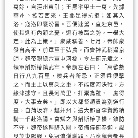
萬餘，自涇州東引；王羆率甲士一萬，先據
華州。歡若西來，王羆足得抗拒；如其入
洛，寇洛即襲汾晉。吾便速駕，直赴京邑，
使其進有內顧之憂，退有被躡之勢，一舉大
定，此為上策。」衆咸稱善。七月，帝帥衆
發自高平，前軍至于弘農。而齊神武稍逼京
師，魏帝親總六軍屯河橋，令左衞元斌之、
領軍斛斯椿鎮武牢。帝謂左右曰：「高歡數
日行八九百里，曉兵者所忌，正須乘便擊
之。而主上以萬乘之重，不能度河決戰，方
緣津據守。且長河萬里，扞禦為難，一處得
度，大事去矣。」即以大都督趙貴為別道行
臺，自蒲坂濟，趣并州；遣大都督李賢將精
騎一千赴洛陽。會斌之與斛斯椿爭權，鎮防
不守，魏帝遂輕騎入關。帝備儀衞奉迎，謁
見於東陽驛，免冠流涕謝罪。乃奉魏帝都長