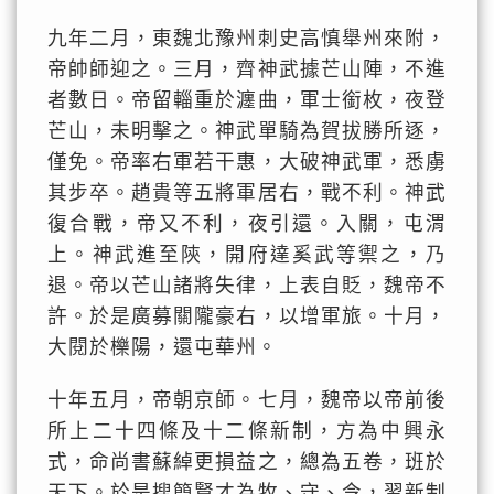
九年二月，東魏北豫州刺史高慎舉州來附，
帝帥師迎之。三月，齊神武據芒山陣，不進
者數日。帝留輜重於瀍曲，軍士銜枚，夜登
芒山，未明擊之。神武單騎為賀拔勝所逐，
僅免。帝率右軍若干惠，大破神武軍，悉虜
其步卒。趙貴等五將軍居右，戰不利。神武
復合戰，帝又不利，夜引還。入關，屯渭
上。神武進至陝，開府達奚武等禦之，乃
退。帝以芒山諸將失律，上表自貶，魏帝不
許。於是廣募關隴豪右，以增軍旅。十月，
大閱於櫟陽，還屯華州。
十年五月，帝朝京師。七月，魏帝以帝前後
所上二十四條及十二條新制，方為中興永
式，命尚書蘇綽更損益之，總為五卷，班於
天下。於是搜簡賢才為牧、守、令，習新制