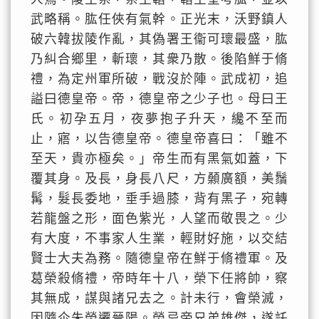
武略稱。肱任俠有氣幹。正光末，沃野鎮人
破六韓拔陵作亂，其偽署王衞可瓌最盛，肱
乃糾合鄉里，斬瓌，其衆乃散。後陷鮮于脩
禮，為定州軍所破，戰沒於陣。武成初，追
謚曰德皇帝。帝，德皇帝之少子也。母曰王
氏。初孕五月，夜夢抱子升天，纔不至而
止，寤，以告德皇帝。德皇帝喜曰：「雖不
至天，貴亦極矣。」帝生而有黑氣如蓋，下
覆其身。及長，身長八尺，方顙廣額，美鬚
髯，髮長委地，垂手過膝，背有黑子，宛轉
若龍盤之形，面色紫光，人望而敬畏之。少
有大度，不事家人生業，輕財好施，以交結
賢士大夫為務。隨德皇帝在鮮于脩禮軍。及
葛榮殺脩禮，帝時年十八，榮下任將帥，察
其無成，謀與諸兄去之。計未行，會榮滅，
因隨尒朱榮遷晉陽。榮忌帝兄弟雄傑，遂託