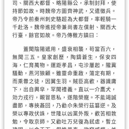
司、關西大都督、略陽縣公，承制封拜，使
持節如故。時魏帝方圖齊神武，又遣徵兵。
帝乃令前秦州刺史駱超為大都督，率輕騎一
千赴洛。魏帝進授帝兼尚書左僕射、關西大
行臺，餘官如故。帝乃傳檄方鎮曰：
蓋聞陰陽遞用，盛衰相襲，苟當百六，
無聞三五。皇家創歷，陶鑄蒼生，保安四
海，仁育萬物。運距孝昌，屯沴屢起，隴冀
騷動，燕河狼顧。雖靈命重啟，蕩定有期，
而乘釁之徒，因翼生羽。賊臣高歡，器識庸
下，出自輿皁，罕聞禮義。直以一介鷹犬，
効力戎行，靦冒恩私，遂階榮寵。不能竭誠
盡節，專挾姦回，乃勸尒朱榮行茲篡逆。及
榮以專政伏誅，世隆以凶黨外叛，歡苦相敦
勉，令取京師。又勸吐万兒復為弒虐，暫立