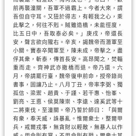
前再襲潼關，吾軍不過霸上。今者大來，謂
吾但自守耳。又狃於得志，有輕我之心，乘
此擊之，何往不剋。賊雖造橋，未能徑度，
比五日中，吾取泰必矣。」庚戌，帝還長
安，聲言欲向隴右。辛亥，謁魏帝而潛軍至
小關。竇泰卒聞軍至，陳未成，帝擊之，盡
俘其衆，斬泰，傳首長安。高昂聞之，焚輜
重而走。齊神武亦撤橋而退。帝乃還。六
月，帝請罷行臺，魏帝復申前命，授帝錄尚
書事，固讓乃止。八月丁丑，帝率李弼、獨
孤信、梁禦、趙貴、于謹、若干惠、怡峯、
劉亮、王悳、侯莫陳崇、李遠、達奚武等十
二將東伐，至潼關。帝乃誓於師曰：「與爾
有衆，奉天威，誅暴亂。惟爾衆士，整爾甲
兵，戒爾戎事，無貪財以輕敵，無暴人以作
威。用命則有賞，不用命則有戮，爾衆士其