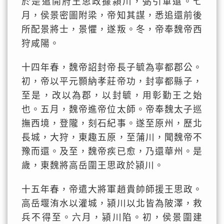
於是遣開府王思政據潁川，弼引軍還。七
月，侯景密圖附梁，帝知其謀，悉追還前後
所配景將士，景懼，遂叛。冬，帝奉魏帝西
狩咸陽。
十四年春，魏帝詔封帝長子毓為寧都郡公。
初，帝以平元顥納孝莊帝功，封寧都縣子，
至是，改以為郡，以封毓，用彰勤王之始
也。五月，魏帝進帝位太師。帝奉魏太子巡
撫西境，登隴，刻石紀事。遂至原州，歷北
長城，大狩，東趣五原，至蒲川，聞魏帝不
豫而還。及至，魏帝疾已愈，乃還華州。是
歲，東魏將高岳圍王思政於潁川。
十五年春，帝遣大將軍趙貴帥師援王思政。
高岳堰洧水以灌城，潁川以北皆為陂澤，救
兵不得至。六月，潁川陷。初，侯景圍建