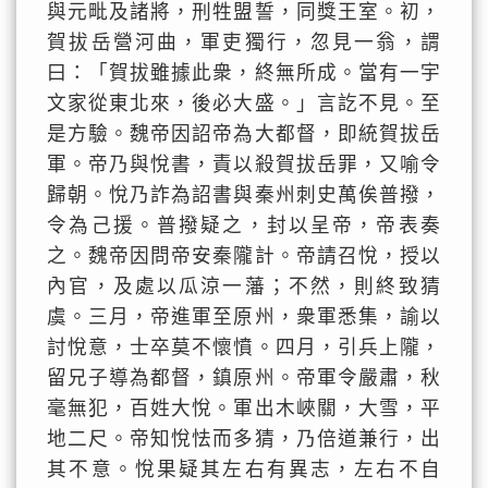
與元毗及諸將，刑牲盟誓，同獎王室。初，
賀拔岳營河曲，軍吏獨行，忽見一翁，謂
曰：「賀拔雖據此衆，終無所成。當有一宇
文家從東北來，後必大盛。」言訖不見。至
是方驗。魏帝因詔帝為大都督，即統賀拔岳
軍。帝乃與悅書，責以殺賀拔岳罪，又喻令
歸朝。悅乃詐為詔書與秦州刺史萬俟普撥，
令為己援。普撥疑之，封以呈帝，帝表奏
之。魏帝因問帝安秦隴計。帝請召悅，授以
內官，及處以瓜涼一藩；不然，則終致猜
虞。三月，帝進軍至原州，衆軍悉集，諭以
討悅意，士卒莫不懷憤。四月，引兵上隴，
留兄子導為都督，鎮原州。帝軍令嚴肅，秋
毫無犯，百姓大悅。軍出木峽關，大雪，平
地二尺。帝知悅怯而多猜，乃倍道兼行，出
其不意。悅果疑其左右有異志，左右不自