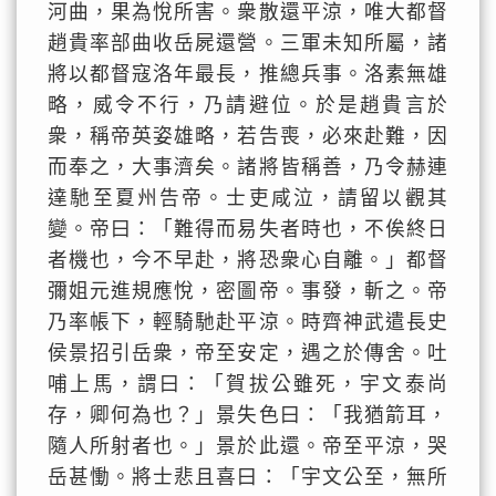
河曲，果為悅所害。衆散還平涼，唯大都督
趙貴率部曲收岳屍還營。三軍未知所屬，諸
將以都督寇洛年最長，推總兵事。洛素無雄
略，威令不行，乃請避位。於是趙貴言於
衆，稱帝英姿雄略，若告喪，必來赴難，因
而奉之，大事濟矣。諸將皆稱善，乃令赫連
達馳至夏州告帝。士吏咸泣，請留以觀其
變。帝曰：「難得而易失者時也，不俟終日
者機也，今不早赴，將恐衆心自離。」都督
彌姐元進規應悅，密圖帝。事發，斬之。帝
乃率帳下，輕騎馳赴平涼。時齊神武遣長史
侯景招引岳衆，帝至安定，遇之於傳舍。吐
哺上馬，謂曰：「賀拔公雖死，宇文泰尚
存，卿何為也？」景失色曰：「我猶箭耳，
隨人所射者也。」景於此還。帝至平涼，哭
岳甚慟。將士悲且喜曰：「宇文公至，無所