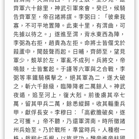
齊軍六十餘里，神武引軍來會。癸巳，候騎
告齊軍至，帝召諸將謀。李弼曰：「彼衆我
寡，不可平地置陣。此東十里，有渭曲，可
先據以待之。」遂進至渭，背水東西為陣，
李弼為右拒，趙貴為左拒。命將士皆偃戈於
葭蘆中，聞鼓聲而起。日晡，齊師至，望見
軍少，競萃於左，軍亂不成列。兵將交，帝
鳴鼓，士皆奮起。于謹等六軍與之合戰，李
弼等率鐵騎橫擊之，絕其軍為二，遂大破
之，斬六千餘級，臨陣降者二萬餘人。神武
夜遁，追至河上，復大剋。前後虜其卒七
萬，留其甲兵二萬，餘悉縱歸。收其輜重兵
甲，獻俘長安。李穆曰：「高歡膽破矣，逐
之可獲。」帝不聽，乃還軍渭南。時所徵諸
州兵始至。乃於戰所，準當時兵，人種樹一
株，栽柳七千根，以旌武功。魏帝進帝柱國