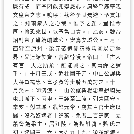
厥有成。而予罔能弗變厥心，庸暨乎廢墜我
文皇帝之志。嗚呼！茲咎予其焉避？予實知
之，矧爾衆人之心哉。惟予之顏，豈惟今
厚，將恐來世，以予為口實。」乙亥，魏帝
詔封帝子邕為輔城公，憲為安城公。七月，
西狩至原州。梁元帝遣使請據舊圖以定疆
界，又連結於齊，言辭悖慢。帝曰：「古人
有言，天之所棄，誰能興之，其蕭繹之謂
乎。」十月壬戌，遣柱國于謹、中山公護與
大將軍楊忠、韋孝寬等步騎五萬討之。十一
月癸未，師濟漢，中山公護與楊忠率銳騎先
屯其城下。丙申，于謹至江陵，列營圍守。
辛亥，剋其城，戕梁元帝，虜其百官士庶以
歸，沒為奴婢者十餘萬，免者二百餘家。立
蕭詧為梁主，居江陵，為魏附庸。魏氏之
初，統國三十六，大姓九十九，後多絕滅。