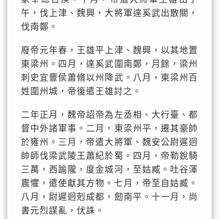
午，伐上津、魏興，大將軍達奚武出散關，
伐南鄭。
廢帝元年春，王雄平上津、魏興，以其地置
東梁州。四月，達奚武圍南鄭，月餘，梁州
刺史宜豐侯蕭脩以州降武。八月，東梁州百
姓圍州城，帝復遣王雄討之。
二年正月，魏帝詔帝為左丞相、大行臺、都
督中外諸軍事。二月，東梁州平，遷其豪帥
於雍州。三月，帝遣大將軍、魏安公尉遲迥
帥師伐梁武陵王蕭紀於蜀。四月，帝勒銳騎
三萬，西踰隴，度金城河，至姑臧。吐谷渾
震懼，遣使獻其方物。七月，帝至自姑臧。
八月，尉遲迥剋成都，劒南平。十一月，尚
書元烈謀亂，伏誅。