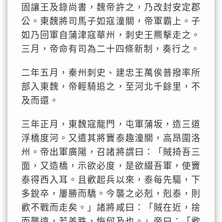
固讓王及錄尚書，魏帝許之，乃改封安定郡
公。東魏將司馬子如寇潼關，帝軍霸上。子
如乃回軍自蒲津寇華州，刺史王羆擊走之。
三月，帝命有司為二十四條新制，奏行之。
二年五月，秦州刺史、建忠王萬俟普撥率所
部入東魏，帝輕騎追之，至河北千餘里，不
及而還。
三年正月，東魏寇龍門，屯軍蒲坂，造三道
浮橋度河。又遣其將竇泰趣潼關，高昂圍洛
州。帝出軍廣陽，召諸將謂曰：「賊掎吾三
面，又造橋，示欲必度，是欲綴吾軍，使竇
泰得西入耳。且歡起兵以來，泰每先驅，下
多銳卒，屢勝而驕。今襲之必剋，剋泰，則
歡不戰而走矣。」諸將咸曰：「賊在近，捨
而襲遠，若差跌，悔何及也。」帝曰：「歡