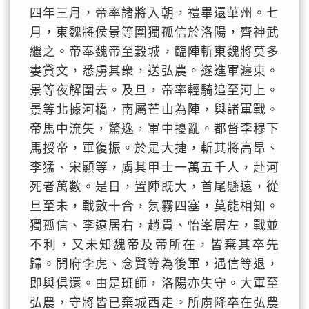
四年三月，帝率諸將入朝，禮畢還華州。七
月，東魏將侯景等圍獨孤信於洛陽，齊神武
繼之。帝奉魏帝至穀城，臨陣斬東魏將莫多
婁貸文，悉虜其衆，送弘農。遂進軍瀍東。
景等夜解圍去。及旦，帝率輕騎追至河上。
景等北據河橋，南屬芒山為陣，與諸軍戰。
帝馬中流矢，驚逸，軍中擾亂。都督李穆下
馬授帝，軍復振。於是大捷，斬其將高昂、
李猛、宋顯等，虜其甲士一萬五千人，赴河
死者萬數。是日，置陣既大，首尾懸遠，從
旦至未，戰數十合，氛霧四塞，莫能相知。
獨孤信、李遠居右，趙貴、怡峯居左，戰並
不利，又未知魏帝及帝所在，皆棄其卒先
歸。開府李虎、念賢等為後軍，遇信等退，
即與俱還。由是班師，洛陽亦失守。大軍至
弘農，守將皆已棄城西走。所虜降卒在弘農