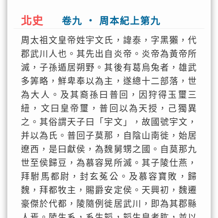
北史
卷九 ‧ 周本紀上第九
周太祖文皇帝姓宇文氏，諱泰，字黑獺，代
郡武川人也。其先出自炎帝。炎帝為黃帝所
滅，子孫遁居朔野。其後有葛烏兔者，雄武
多筭略，鮮卑奉以為主，遂總十二部落，世
為大人。及其裔孫曰普回，因狩得玉璽三
紐，文曰皇帝璽，普回以為天授，己獨異
之。其俗謂天子曰「宇文」，故國號宇文，
并以為氏。普回子莫那，自陰山南徙，始居
遼西，是曰獻侯，為魏舅甥之國。自莫那九
世至侯歸豆，為慕容晃所滅。其子陵仕燕，
拜駙馬都尉，封玄菟公。及慕容寶敗，歸
魏，拜都牧主，賜爵安定侯。天興初，魏遷
豪傑於代都，陵隨例徙居武川，即為其郡縣
人焉。陵生系，系生韜，韜生皇考肱，並以