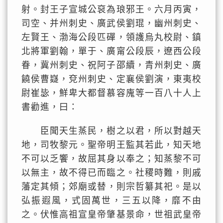
射。封王子宣城公裒為琅邪王。六月丙寅，
司空、并州刺史、廣武侯劉琨，幽州刺史、
左賢王、渤海公段匹磾，領護烏丸校尉、鎮
北將軍劉翰，單于、廣甯公段辰，遼西公段
眷，冀州刺史、祝阿子邵續，青州刺史、廣
饒侯曹嶷，兗州刺史、定襄侯劉演，東夷校
尉崔毖，鮮卑大都督慕容廆等一百八十人上
書勸進，曰：
臣聞天生蒸民，樹之以君，所以對越天
地，司牧黎元。聖帝明王監其若此，知天地
不可以乏饗，故屈其身以奉之；知蒸黎不可
以無主，故不得已而臨之。社稷時難，則戚
藩定其傾；郊廟或替，則宗哲纂其祀。是以
弘振遐風，式固萬世，三五以降，靡不由
之。伏惟高祖宣皇帝肇基景命，世祖武皇帝