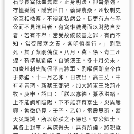
石令長當祗奉舊憲，正身明法，抑齊豪強，
存恤孤獨，隱實戶口，勸課農桑。州牧刺史
當互相檢察，不得顧私虧公。長吏有志在奉
公而不見進用者，有貪惏穢濁而以財勢自安
者，若有不舉，當受故縱蔽善之罪，有而不
知，當受闇塞之責。各明慎奉行。」劉聰
死，其子粲嗣偽位。八月，冀、徐、青三州
蝗。靳準弒劉粲，自號漢王。冬十月癸未，
加廣州刺史陶侃平南將軍。劉曜僭即皇帝位
于赤壁。十一月乙卯，日夜出，高三丈，中
有赤青珥。新蔡王弼薨。加大將軍王敦荊州
牧。庚申，詔曰：「朕以寡德，纂承洪緒，
上不能調和陰陽，下不能濟育羣生，災異屢
興，咎徵仍見。壬子、乙卯，雷震暴雨，蓋
天災譴誡，所以彰朕之不德也。羣公卿士，
其各上封事，具陳得失，無有所諱，將親覽