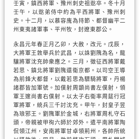
壬寅，鎮西將軍、豫州刺史祖逖卒。冬十月
壬午，以逖弟侍中約為平西將軍、豫州刺
史。十二月，以慕容廆為持節、都督幽平二
州東夷諸軍事、平州牧，封遼東郡公。
永昌元年春正月乙卯，大赦，改元。戊辰，
大將軍王敦舉兵於武昌，以誅劉隗為名，龍
驤將軍沈充帥衆應之。三月，徵征西將軍戴
若思、鎮北將軍劉隗還衞京都。以司空王導
為前鋒大都督，以戴若思為驃騎將軍，丹楊
諸郡皆加軍號。加僕射周顗尚書左僕射，領
軍王邃尚書右僕射。以太子右衞率周莚行冠
軍將軍，統兵三千討沈充。甲午，封皇子昱
為琅邪王。劉隗軍於金城，右將軍周札守石
頭，帝親被甲徇六師於郊外。遣平南將軍陶
侃領江州，安南將軍甘卓領荊州，各帥所統