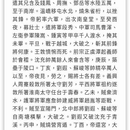
遣其兄含及錢鳳、周撫、鄧岳等水陸五萬，
至于南岸。溫嶠移屯水北，燒朱雀桁，以挫
其鋒。帝躬率六軍，出次南皇堂。至癸酉
夜，募壯士，遣將軍段秀、中軍司馬曹渾、
左衞參軍陳嵩、鍾寅等甲卒千人渡水，掩其
未畢。平旦，戰于越城，大破之，斬其前鋒
將何康。王敦憤惋而死。前宗正虞潭起義師
於會稽。沈充帥萬餘人來會含等，庚辰，築
壘于陵口。丁亥，劉遐、蘇峻等帥精卒萬人
以至，帝夜見，勞之，賜將士各有差。義興
人周蹇殺敦所署太守劉芳，平西將軍祖約逐
敦所署淮南太守任台于壽春。乙未，賊衆濟
水，護軍將軍應詹帥建威將軍趙胤等距戰，
不利。賊至宣陽門，北中郎將劉遐、蘇峻等
自南塘橫擊，大破之。劉遐又破沈充于青
溪。丙申，賊燒營宵遁。丁酉，帝還宮，大