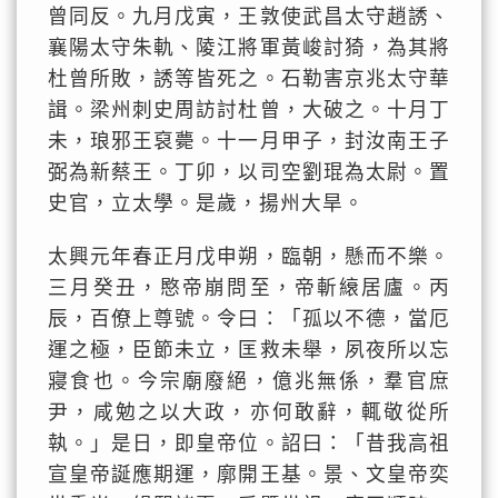
曾同反。九月戊寅，王敦使武昌太守趙誘、
襄陽太守朱軌、陵江將軍黃峻討猗，為其將
杜曾所敗，誘等皆死之。石勒害京兆太守華
諿。梁州刺史周訪討杜曾，大破之。十月丁
未，琅邪王裒薨。十一月甲子，封汝南王子
弼為新蔡王。丁卯，以司空劉琨為太尉。置
史官，立太學。是歲，揚州大旱。
太興元年春正月戊申朔，臨朝，懸而不樂。
三月癸丑，愍帝崩問至，帝斬縗居廬。丙
辰，百僚上尊號。令曰：「孤以不德，當厄
運之極，臣節未立，匡救未舉，夙夜所以忘
寢食也。今宗廟廢絕，億兆無係，羣官庶
尹，咸勉之以大政，亦何敢辭，輒敬從所
執。」是日，即皇帝位。詔曰：「昔我高祖
宣皇帝誕應期運，廓開王基。景、文皇帝奕