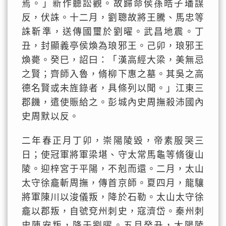
焉。」新作聽訟觀。故歸命侯孫皓子璠謀
反，伏誅。十二月，劉聰故將王騰、馬忠等
誅靳準，送傳國璽於劉曜。武昌地震。丁
丑，封顯義亭侯煥為琅邪王。己卯，琅邪王
煥薨。癸巳，詔曰：「漢高經大梁，美無忌
之賢；齊師入魯，脩柳下惠之墓。其吳之高
德名賢或未旌錄者，具條列以聞。」江東三
郡饑，遣使賑給之。彭城內史周撫殺沛國內
史周默以反。
二年春正月丁卯，崇陽陵毀，帝素服哭三
日；使冠軍將軍梁堪、守太常馬龜等脩復山
陵。迎梓宮于平陽，不剋而還。二月，太山
太守徐龕斬周撫，傳首京師。夏四月，龍驤
將軍陳川以浚儀叛，降於石勒。太山太守徐
龕以郡叛，自號兗州刺史，寇濟岱。秦州刺
史陳安叛，降于劉曜。五月癸丑，太陽陵