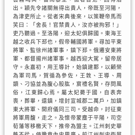
出。穎先令諸關無得出貴人，帝既至河陽，
為津吏所止。從者宋典後來，以策鞭帝馬而
笑曰：「舍長！官禁貴人，汝亦被拘邪！」
吏乃聽過。至洛陽，迎太妃俱歸國。東海王
越之收兵下邳也，假帝輔國將軍。尋加平東
將軍、監徐州諸軍事，鎮下邳。俄遷安東將
軍、都督揚州諸軍事。越西迎大駕，留帝居
守。永嘉初，用王導計，始鎮建鄴，以顧榮
為軍司馬，賀循為參佐，王敦、王導、周
顗、刁協並為腹心股肱，賔禮名賢，存問風
俗，江東歸心焉。屬太妃薨于國，自表奔
喪，葬畢，還鎮，增封宣城郡二萬戶，加鎮
東大將軍、開府儀同三司。受越命，討征東
將軍周馥，走之。及懷帝蒙塵于平陽，司空
荀藩等移檄天下，推帝為盟主。江州刺史華
軼不從，使豫章內史周廣、前江州刺史衞展