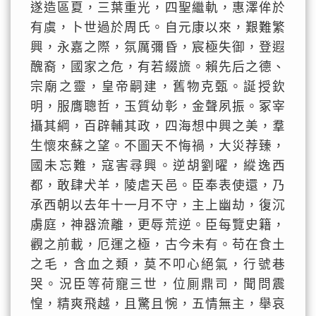
遂造區夏，三葉重光，四聖繼軌，惠澤侔於
有虞，卜世過於周氏。自元康以來，艱難繁
興，永嘉之際，氛厲彌昏，宸極失御，登遐
醜裔，國家之危，有若綴旒。賴先后之德、
宗廟之靈，皇帝嗣建，舊物克甄。誕授欽
明，服膺聰哲，玉質幼彰，金聲夙振。冢宰
攝其綱，百辟輔其政，四海想中興之美，羣
生懷來蘇之望。不圖天不悔禍，大災荐臻，
國未忘難，寇害尋興。逆胡劉曜，縱逸西
都，敢肆犬羊，陵虐天邑。臣奉表使還，乃
承西朝以去年十一月不守，主上幽劫，復沉
虜庭，神器流離，更辱荒逆。臣每覽史籍，
觀之前載，厄運之極，古今未有。苟在食土
之毛，含血之類，莫不叩心絕氣，行號巷
哭。況臣等荷寵三世，位厠鼎司，聞問震
惶，精爽飛越，且驚且惋，五情無主，舉哀