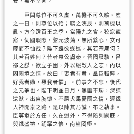
安，無不幸甚。
臣聞尊位不可久虛，萬機不可久曠。虛
之一日，則尊位以殆；曠之浹辰，則萬機以
亂。方今踵百王之季，當陽九之會，狡寇窺
窬，伺國瑕隙，黎元波蕩，無所繫心，安可
廢而不恤哉？陛下雖欲逡巡，其若宗廟何？
其若百姓何？昔者惠公虜秦，晉國震駭，呂
郤之謀，欲立子圉，外以絕敵人之志，內以
固闔境之情。故曰「喪君有君，羣臣輯睦，
好我者勸，惡我者懼」。前事之不忘，後代
之元龜也。陛下明並日月，無幽不燭，深謀
遠猷，出自胸懷。不勝犬馬憂國之情，遲覩
人神開泰之路，是以陳其乃誠，布之執事。
臣等忝於方任，久在遐外，不得陪列闕庭，
與覩盛禮，踊躍之懷，南望罔極。