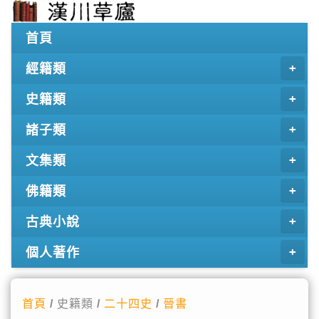
首頁
經籍類
史籍類
諸子類
文集類
佛籍類
古典小說
個人著作
首頁
/ 史籍類 /
二十四史
/
晉書