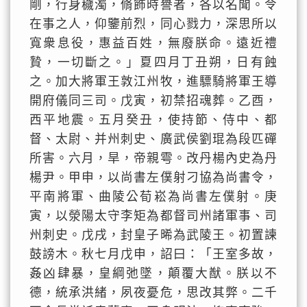
剛，行身穢濁，脩飾時譽者，各以名聞。令
在事之人，仰鑒前烈，同心戮力，深思所以
寬衆息役，惠益百姓，無廢朕命。遠近禮
贄，一切斷之。」夏四月丁丑朔，日有蝕
之。加大將軍王敦江州牧，進驃騎將軍王導
開府儀同三司。戊寅，初禁招魂葬。乙酉，
西平地震。五月癸丑，使持節、侍中、都
督、太尉、并州刺史、廣武侯劉琨為段匹磾
所害。六月，旱，帝親雩。改丹楊內史為丹
楊尹。甲申，以尚書左僕射刁協為尚書令，
平南將軍、曲陵公荀崧為尚書左僕射。庚
寅，以滎陽太守李矩為都督司州諸軍事、司
州刺史。戊戌，封皇子晞為武陵王。初置諫
鼓謗木。秋七月戊申，詔曰：「王室多故，
姦凶肆暴，皇綱弛墜，顛覆大猷。朕以不
德，統承洪緒，夙夜憂危，思改其弊。二千