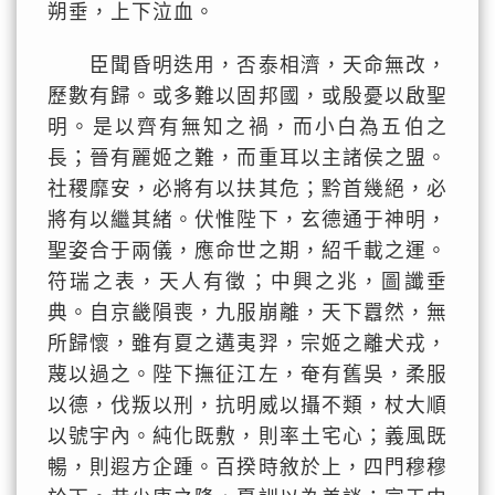
朔垂，上下泣血。
臣聞昏明迭用，否泰相濟，天命無改，
歷數有歸。或多難以固邦國，或殷憂以啟聖
明。是以齊有無知之禍，而小白為五伯之
長；晉有麗姬之難，而重耳以主諸侯之盟。
社稷靡安，必將有以扶其危；黔首幾絕，必
將有以繼其緒。伏惟陛下，玄德通于神明，
聖姿合于兩儀，應命世之期，紹千載之運。
符瑞之表，天人有徵；中興之兆，圖讖垂
典。自京畿隕喪，九服崩離，天下囂然，無
所歸懷，雖有夏之遘夷羿，宗姬之離犬戎，
蔑以過之。陛下撫征江左，奄有舊吳，柔服
以德，伐叛以刑，抗明威以攝不類，杖大順
以號宇內。純化既敷，則率土宅心；義風既
暢，則遐方企踵。百揆時敘於上，四門穆穆