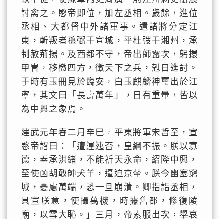
討禽之。愍帝即位，加左丞相。歲餘，進位
丞相、大都督中外諸軍事。遣諸將分定江
東，斬叛者孫弼于宣城，平杜弢于湘州，承
制赦荊揚。及西都不守，帝出師露次，躬擐
甲冑，移檄四方，徵天下之兵，剋日進討。
于時有玉冊見於臨安，白玉麒麟神璽出於江
寧，其文曰「長壽萬年」，日有重暈，皆以
為中興之象焉。
建武元年春二月辛巳，平東將軍宋哲至，宣
愍帝詔曰：「遭運迍否，皇綱不振。朕以寡
德，奉承洪緒，不能祈天永命，紹隆中興，
至使凶胡敢帥犬羊，逼迫京輦。朕今幽塞窮
城，憂慮萬端，恐一旦崩潰。卿指詣丞相，
具宣朕意，使攝萬機，時據舊都，修復陵
廟，以雪大恥。」三月，帝素服出次，舉哀