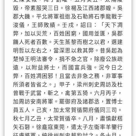
毀，帝素服哭三日。徐楊及江西諸郡蝗。吳
郡大饑。平北將軍祖逖及石勒將石季龍戰于
浚儀，王師敗績。壬戌，詔曰：「天下凋
弊，加以災荒，百姓困窮，國用並匱，吳郡
饑人死者百數。天生蒸黎而樹之以君，選建
明哲以左右之，當深思以救其弊。昔吳起為
楚悼王明法審令，捐不急之官，除廢公族疏
遠，以附益將士，而國富兵強。況今日之
弊，百姓凋困邪！且當去非急之務，非軍事
所須者皆省之。」甲子，梁州刺史周訪及杜
曾戰于武當，斬之，禽第五猗。六月丙子，
加周訪安南將軍。罷御府及諸郡丞，置愽士
員五人。己亥，加太常賀循開府儀同三司。
秋七月乙丑，太常賀循卒。八月，肅慎獻楛
矢石砮。徐龕寇東莞，遣太子左衞率羊鑒行
征虜將軍，統徐州刺史蔡豹討之。冬十月，