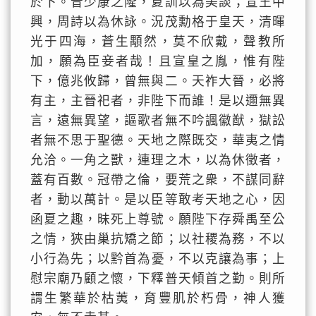
於下。昔少康之隆，夏訓以為美談；宣王中
興，周詩以為休詠。況茂勳格于皇天，清暉
光于四海，蒼生顒然，莫不欣戴，聲教所
加，願為臣妾者哉！且宣皇之胤，惟有陛
下，億兆攸歸，曾無與二。天祚大晉，必將
有主，主晉祀者，非陛下而誰！是以邇無異
言，遠無異望，謳歌者無不吟諷徽猷，獄訟
者無不思于聖德。天地之際既交，華夷之情
允洽。一角之獸，連理之木，以為休徵者，
蓋有百數。冠帶之倫，要荒之衆，不謀同辭
者，動以萬計。是以臣等敢考天地之心，因
函夏之趣，昧死上尊號。願陛下存舜禹至公
之情，狹由巢抗矯之節；以社稷為務，不以
小行為先；以黔首為憂，不以克讓為事；上
慰宗廟乃顧之懷，下釋普天傾首之勤。則所
謂生繁華於枯荑，育豐肌於朽骨，神人獲