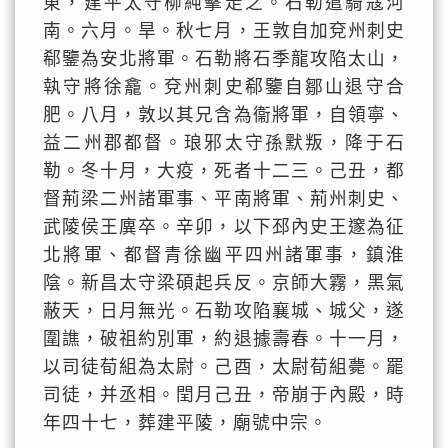
東，建平太守柳純擊走之。石勒遣騎寇河
南。六月。旱。秋七月，王敦自加兗州刺史
郗鑒為安北將軍。石勒將石季龍攻陷太山，
執守將徐龕。兗州刺史郗鑒自鄒山退守合
肥。八月，敦以其兄含為衞將軍，自領寧、
益二州郡都督。琅邪太守孫默叛，降于石
勒。冬十月，大疫，死者十二三。己丑，都
督荊梁二州諸軍事、平南將軍、荊州刺史、
武陵侯王廙卒。辛卯，以下邳內史王邃為征
北將軍、都督青徐幽平四州諸軍事，鎮淮
陰。新昌太守梁碩起兵反。京師大霧，黑氣
蔽天，日月無光。石勒攻陷襄城、城父，遂
圍譙，破祖約別軍，約退據壽春。十一月，
以司徒荀組為太尉。己酉，太尉荀組薨。罷
司徒，并丞相。閏月己丑，帝崩于內殿，時
年四十七，葬建平陵，廟號中宗。