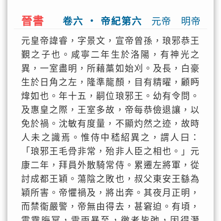
晉書
卷六 ‧ 帝紀第六
元帝 明帝
元皇帝諱睿，字景文，宣帝曾孫，琅邪恭王
覲之子也。咸寧二年生於洛陽，有神光之
異，一室盡明，所藉藁如始刈。及長，白豪
生於日角之左，隆準龍顏，目有精曜，顧眄
煒如也。年十五，嗣位琅邪王。幼有令問。
及惠皇之際，王室多故，帝每恭儉退讓，以
免於禍。沈敏有度量，不顯灼然之迹，故時
人未之識焉。惟侍中嵇紹異之，謂人曰：
「琅邪王毛骨非常，殆非人臣之相也。」元
康二年，拜員外散騎常侍。累遷左將軍，從
討成都王穎。蕩陰之敗也，叔父東安王繇為
穎所害。帝懼禍及，將出奔。其夜月正明，
而禁衞嚴警，帝無由得去，甚窘迫。有頃，
雲霧晦冥，雷雨暴至，徼者皆弛，因得潛