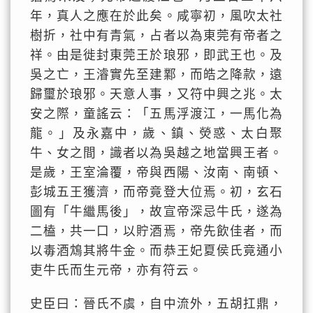
年，真人之應在於此矣。咸寧初，風吹太社
樹折，社中有青氣，占者以為東莞有帝者之
祥。由是徙封東莞王於琅邪，即武王也。及
吳之亡，王濬實先至建鄴，而皓之降款，遠
歸璽於琅邪。天意人事，又符中興之兆。太
安之際，童謠云：「五馬浮渡江，一馬化為
龍。」及永嘉中，歲、鎮、熒惑、太白聚
牛、女之間，識者以為吳越之地當興王者。
是歲，王室淪覆，帝與西陽、汝南、南頓、
彭城五王獲濟，而帝竟登大位焉。初，玄石
圖有「牛繼馬後」，故宣帝深忌牛氏，遂為
二榼，共一口，以貯酒焉，帝先飲佳者，而
以毒酒鴆其將牛金。而恭王妃夏侯氏竟通小
吏牛氏而生元帝，亦有符云。
史臣曰：晉氏不虞，自中流外，五胡扛鼎，