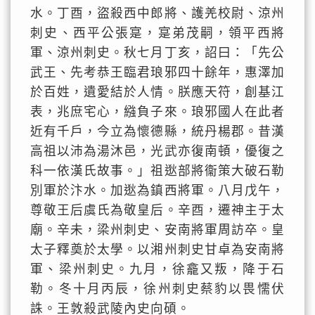
水。丁酉，盜殺西中郎將、護羌校尉、涼州
刺史、西平公張寔，寔弟茂嗣，領平西將
軍、涼州刺史。秋七月丁亥，詔曰：「先公
武王、先考恭王臨君琅邪四十餘年，惠澤加
於百姓，遺愛結於人情。朕應天符，創基江
表，兆庶宅心，繈負子來。琅邪國人在此者
近有千戶，今立為懷德縣，統丹楊郡。昔漢
高祖以沛為湯沐邑，光武亦復南頓，優復之
科一依漢氏故事。」祖逖部將衞策大破石勒
別軍於汴水。加逖為鎮西將軍。八月戊午，
尊敬王后虞氏為敬皇后。辛酉，遷神主于太
廟。辛未，梁州刺史、安南將軍周訪卒。皇
太子釋奠於太學。以湘州刺史甘卓為安南將
軍、梁州刺史。九月，徐龕又叛，降于石
勒。冬十月丙辰，徐州刺史蔡豹以畏懦伏
誅。王敦殺武陵內史向碩。