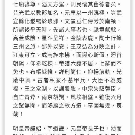
七廟隳尊，滔天方駕，則民懷其舊德者矣。
昔光武以數郡加名，元皇以一州臨極，豈武
宣餘化猶暢於琅邪，文景垂仁傳芳於南頓，
所謂後乎天時，先諸人事者也。馳章獻號，
高蓋成陰，星斗呈祥，金陵表慶。陶士行擁
三州之旅，郢外以安；王茂弘為分陝之計，
江東可立。或高旌未拂，而遐心斯偃，迴首
朝陽，仰希乾棟，帝猶六讓不居，七辭而不
免也。布帳綀帷，詳刑簡化，抑揚前軌，光
啟中興。古者私家不蓄甲兵，大臣不為威
福，王之常制，以訓股肱。中宗失馭彊臣，
自亡齊斧，兩京胡羯，風埃相望。雖復六月
之駕無聞，而鴻鴈之歌方遠，享國無幾，哀
哉！
明皇帝諱紹，字道畿，元皇帝長子也，幼而