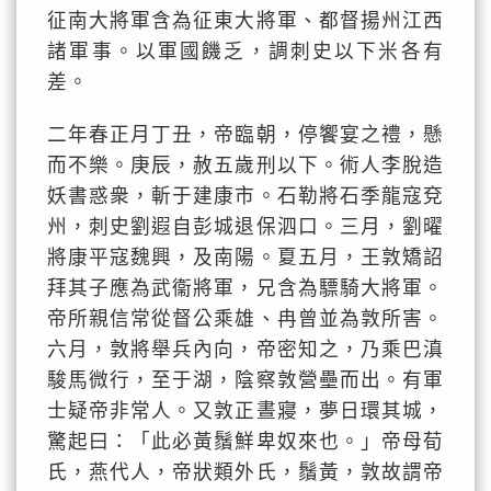
征南大將軍含為征東大將軍、都督揚州江西
諸軍事。以軍國饑乏，調刺史以下米各有
差。
二年春正月丁丑，帝臨朝，停饗宴之禮，懸
而不樂。庚辰，赦五歲刑以下。術人李脫造
妖書惑衆，斬于建康市。石勒將石季龍寇兗
州，刺史劉遐自彭城退保泗口。三月，劉曜
將康平寇魏興，及南陽。夏五月，王敦矯詔
拜其子應為武衞將軍，兄含為驃騎大將軍。
帝所親信常從督公乘雄、冉曾並為敦所害。
六月，敦將舉兵內向，帝密知之，乃乘巴滇
駿馬微行，至于湖，陰察敦營壘而出。有軍
士疑帝非常人。又敦正晝寢，夢日環其城，
驚起曰：「此必黃鬚鮮卑奴來也。」帝母荀
氏，燕代人，帝狀類外氏，鬚黃，敦故謂帝