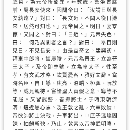
聰哲，為元帝所寵異。年數歲，嘗坐置膝
前，屬長安使來，因問帝曰：「汝謂日與長
安孰遠？」對曰：「長安近。不聞人從日邊
來，居然可知也。」元帝異之。明日，宴羣
僚，又問之。對曰：「日近。」元帝失色，
曰：「何乃異間者之言？」對曰：「舉目則
見日，不見長安。」由是益奇之。建興初，
拜東中郎將，鎮廣陵。元帝為晉王，立為晉
王太子。及帝即尊號，立為皇太子。性至
孝，有文武才略，欽賢愛客，雅好文辭。當
時名臣，自王導、庾亮、溫嶠、桓彝、阮放
等，咸見親待。嘗論聖人真假之意，導等不
能屈。又習武藝，善撫將士。于時東朝濟
濟，遠近屬心焉。及王敦之亂，六軍敗績，
帝欲帥將士決戰，升車將出，中庶子溫嶠固
諫，抽劔斬鞅，乃止。敦素以帝神武明略，