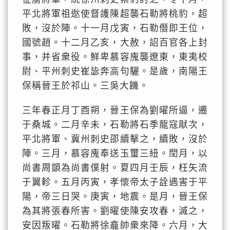
平北將軍祖逖使督護陳超襲石勒將桃豹，超
敗，沒於陣。十一月戊寅，石勒僭即王位，
國號趙。十二月乙亥，大赦，詔百官各上封
事，并省衆役。鮮卑慕容廆襲遼東，東夷校
尉、平州刺史崔毖奔高句驪。是歲，南陽王
保稱晉王於祁山。三吳大饑。
三年春正月丁酉朔，晉王保為劉曜所逼，遷
于桑城。二月辛未，石勒將石季龍寇猒次，
平北將軍、冀州刺史邵續擊之，續敗，沒於
陣。三月，慕容廆奉送玉璽三紐。閏月，以
尚書周顗為尚書僕射。夏四月壬辰，枉矢流
于翼軫。五月丙寅，孝懷帝太子詮遇害于平
陽，帝三日哭。庚寅，地震。是月，晉王保
為其將張春所害。劉曜使陳安攻春，滅之，
安因叛曜。石勒將徐龕帥衆來降。六月，大