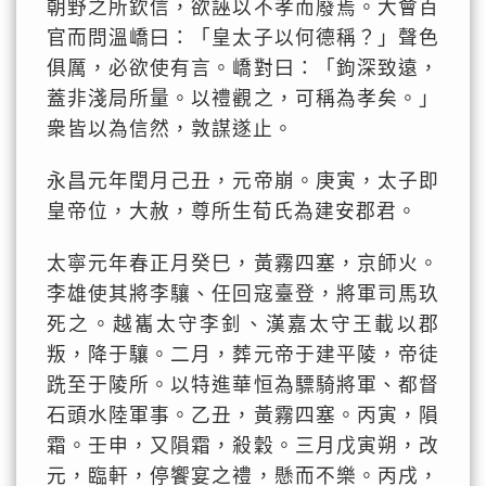
朝野之所欽信，欲誣以不孝而廢焉。大會百
官而問溫嶠曰：「皇太子以何德稱？」聲色
俱厲，必欲使有言。嶠對曰：「鉤深致遠，
蓋非淺局所量。以禮觀之，可稱為孝矣。」
衆皆以為信然，敦謀遂止。
永昌元年閏月己丑，元帝崩。庚寅，太子即
皇帝位，大赦，尊所生荀氏為建安郡君。
太寧元年春正月癸巳，黃霧四塞，京師火。
李雄使其將李驤、任回寇臺登，將軍司馬玖
死之。越巂太守李釗、漢嘉太守王載以郡
叛，降于驤。二月，葬元帝于建平陵，帝徒
跣至于陵所。以特進華恒為驃騎將軍、都督
石頭水陸軍事。乙丑，黃霧四塞。丙寅，隕
霜。壬申，又隕霜，殺穀。三月戊寅朔，改
元，臨軒，停饗宴之禮，懸而不樂。丙戌，