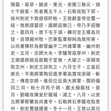
隕霜，殺草。饒安、東光、安陵三縣災，燒
七千餘家，死者萬五千人。石勒攻陷下邳，
徐州刺史卞敦退保盱眙。王敦獻皇帝信璽一
紐。敦將謀篡逆，諷朝廷徵己，帝乃手詔徵
之。夏四月，敦下屯于湖，轉司空王導為司
徒，自領揚州牧。巴東監軍柳純為敦所害。
以尚書陳眕為都督幽平二州諸軍事、幽州刺
史。五月，京師大水。李驤等寇寧州，刺史
王遜遣將姚岳距戰于堂狼，大破之。梁碩攻
陷交州，刺史王諒死之。六月壬子，立皇后
庾氏。平南將軍陶侃遣參軍高寶攻梁碩，斬
之，傳首京師。進侃位征南大將軍、開府儀
同三司。秋七月丙子朔，震太極殿柱。是
月，劉曜攻陳安於龍城，滅之。八月，以安
北將軍郗鑒為尚書令。石勒將石季龍攻陷青
州，刺史曹嶷遇害。冬十一月，王敦以其兄