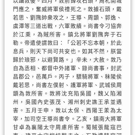
以躡敦後。四月，敦前鋒攻石頭，周札開城
門應之，奮威將軍侯禮死之。敦據石頭，戴
若思、劉隗帥衆攻之，王導、周顗、郭逸、
虞潭等三道出戰，六軍敗績。尚書令刁協奔
於江乘，為賊所害。鎮北將軍劉隗奔于石
勒。帝遣使謂敦曰：「公若不忘本朝，於此
息兵，則天下尚可共安也。如其不然，朕當
歸於琅邪，以避賢路。」辛未，大赦。敦乃
自為丞相、都督中外諸軍、錄尚書事，封武
昌郡公，邑萬戶。丙子，驃騎將軍、秣陵侯
戴若思，尚書左僕射、護軍將軍、武城侯周
顗為敦所害。敦將沈充陷吳國，魏乂陷湘
州，吳國內史張茂、湘州刺史譙王承並遇
害。五月壬申，敦以太保、西陽王羕為太
宰，加司空王導尚書令。乙亥，鎮南大將軍
甘卓為襄陽太守周慮所害。蜀賊張龍寇巴