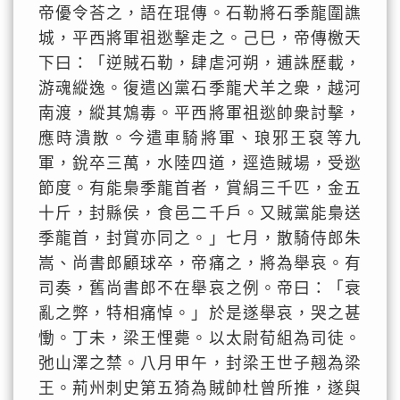
帝優令荅之，語在琨傳。石勒將石季龍圍譙
城，平西將軍祖逖擊走之。己巳，帝傳檄天
下曰：「逆賊石勒，肆虐河朔，逋誅歷載，
游魂縱逸。復遣凶黨石季龍犬羊之衆，越河
南渡，縱其鴆毒。平西將軍祖逖帥衆討擊，
應時潰散。今遣車騎將軍、琅邪王裒等九
軍，銳卒三萬，水陸四道，逕造賊場，受逖
節度。有能梟季龍首者，賞絹三千匹，金五
十斤，封縣侯，食邑二千戶。又賊黨能梟送
季龍首，封賞亦同之。」七月，散騎侍郎朱
嵩、尚書郎顧球卒，帝痛之，將為舉哀。有
司奏，舊尚書郎不在舉哀之例。帝曰：「衰
亂之弊，特相痛悼。」於是遂舉哀，哭之甚
慟。丁未，梁王悝薨。以太尉荀組為司徒。
弛山澤之禁。八月甲午，封梁王世子翹為梁
王。荊州刺史第五猗為賊帥杜曾所推，遂與