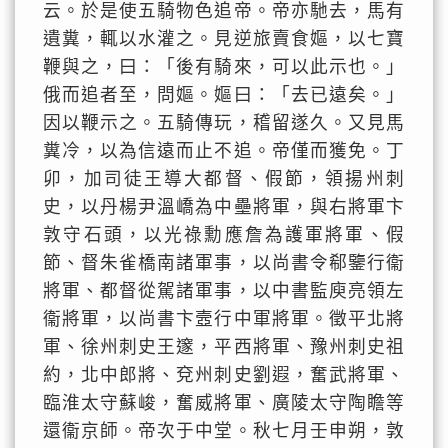
云。於是使五騎物色追帝。帝亦馳去，馬有
遺糞，輒以水灌之。見逆旅賣食嫗，以七寶
鞭與之，曰：「後有騎來，可以此示也。」
俄而追者至，問嫗。嫗曰：「去已遠矣。」
因以鞭示之。五騎傳玩，稽留遂久。又見馬
糞冷，以為信遠而止不追。帝僅而獲免。丁
卯，加司徒王導大都督、假節，領揚州刺
史，以丹楊尹溫嶠為中壘將軍，與右將軍卞
敦守石頭，以光祿勳應詹為護軍將軍、假
節、督朱雀橋南諸軍事，以尚書令郗鑒行衞
將軍、都督從駕諸軍事，以中書監庾亮領左
衞將軍，以尚書卞壼行中軍將軍。徵平北將
軍、徐州刺史王邃，平西將軍、豫州刺史祖
約，北中郎將、兗州刺史劉遐，奮武將軍、
臨淮太守蘇峻，奮威將軍、廣陵太守陶瞻等
還衞京師。帝次于中堂。秋七月壬申朔，敦