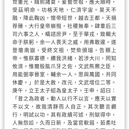
世重光，緝熙諸夏。爰暨世祖，應天順時，
受茲明命。功格天地，仁濟宇宙。昊天不
融，降此鞠凶，懷帝短世，越去王都。天禍
荐臻，大行皇帝崩殂，社稷無奉。肆羣后三
司六事之人，疇諮庶尹，至于華戎，致輯大
命于朕躬。余一人畏天之威，用弗敢違。遂
登壇南嶽，受終文祖，焚柴頒瑞，告類上
帝。惟朕寡德，纘我洪緒，若涉大川，罔知
攸濟。惟爾股肱爪牙之佐，文武熊羆之臣，
用能弼寧晉室，輔余一人。思與萬國，共同
休慶。」於是大赦，改元，文武增位二等。
庚午，立王太子紹為皇太子。壬申，詔曰：
「昔之為政者，動人以行不以言，應天以實
不以文，故我清靜而人自正。其次聽言觀
行，明試以功。其有政績可述，刑獄得中，
人無怨訟，久而日新，及當官軟弱，茹柔吐