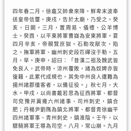
四年春二月，徐龕又帥衆來降。鮮卑末波奉
送皇帝信璽。庚戌，告於太廟，乃受之。癸
亥，日鬬。三月，置周易、儀禮、公羊愽
士。癸酉，以平東將軍曹嶷為安東將軍。夏
四月辛亥，帝親覽庶獄。石勒攻猒次，陷
之。撫軍將軍、幽州刺史段匹磾沒于勒。五
月，旱。庚申，詔曰：「昔漢二祖及魏武皆
免良人，武帝時，涼州覆敗，諸為奴婢亦皆
復籍，此累代成規也。其免中州良人遭難為
揚州諸郡僮客者，以備征役。」秋七月，大
水。甲戌，以尚書戴若思為征西將軍、都督
司兗豫并冀雍六州諸事、司州刺史，鎮合
肥；丹楊尹劉隗為鎮北將軍、都督青徐幽平
四州諸軍事、青州刺史，鎮淮陰。壬午，以
驃騎將軍王導為司空。八月，常山崩。九月