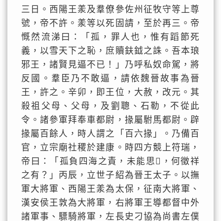
三日。西陽王羕及羣僚參佐州征牧守等上尊
號，帝不許。羕等以死固請，至於再三。帝
慨然流涕曰：「孤，罪人也，惟有蹈節死
義，以雪天下之恥，庶贖鈇鉞之誅。吾本琅
邪王，諸賢見逼不已！」乃呼私奴命駕，將
反國。羣臣乃不敢逼，請依魏晉故事為晉
王，許之。辛卯，即王位，大赦，改元。其
殺祖父母、父母，及劉聰、石勒，不從此
令。諸參軍拜奉車都尉，掾屬駙馬都尉。辟
掾屬百餘人，時人謂之「百六掾」。乃備百
官，立宗廟社稷於建康。時四方競上符瑞，
帝曰：「孤負四海之責，未能思𠎝，何徵祥
之有？」丙辰，立世子紹為晉王太子。以撫
軍大將軍、西陽王羕為太保，征南大將軍、
漢安侯王敦為大將軍，右將軍王導都督中外
諸軍事、驃騎將軍，左長史刁協為尚書左僕