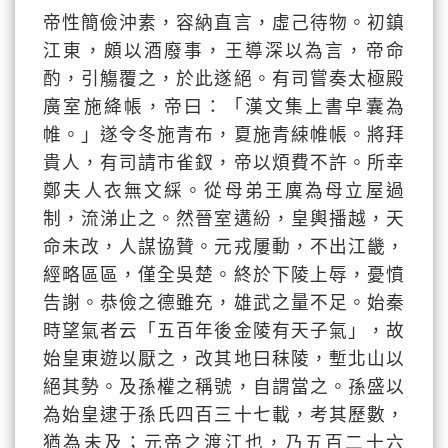
帝性簡儉沖素，容納直言，虛己待物。初鎮
江東，頗以酒廢事，王導深以為言，帝命
酌，引觴覆之，於此遂絕。有司嘗奏太極殿
廣室施絳帳，帝曰：「漢文集上書皁囊為
帷。」遂令冬施青布，夏施青綀帷帳。將拜
貴人，有司請市雀釵，帝以煩費不許。所幸
鄭夫人衣無文綵。從母弟王廙為母立屋過
制，流涕止之。然晉室遘紛，皇輿播越，天
命未改，人謀協贊。元戎屢動，不出江畿，
經略區區，僅全吳楚。終於下陵上辱，憂憤
告謝。恭儉之德雖充，雄武之量不足。始秦
時望氣者云「五百年後金陵有天子氣」，故
始皇東遊以厭之，改其地曰秣陵，塹北山以
絕其勢。及孫權之稱號，自謂當之。孫盛以
為始皇逮于孫氏四百三十七載，考其歷數，
猶為未及；元帝之渡江也，乃五百二十六