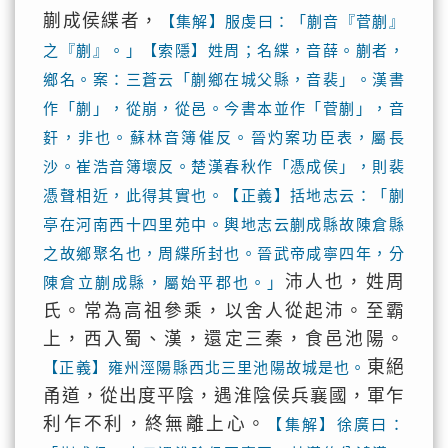
蒯成侯緤者，
【集解】服虔曰：「蒯音『菅蒯』
之『蒯』。」【索隱】姓周；名緤，音薛。蒯者，
鄉名。案：三蒼云「蒯鄉在城父縣，音裴」。漢書
作「蒯」，從崩，從邑。今書本並作「菅蒯」，音
姧，非也。蘇林音簿催反。晉灼案功臣表，屬長
沙。崔浩音簿壞反。楚漢春秋作「憑成侯」，則裴
憑聲相近，此得其實也。【正義】括地志云：「蒯
亭在河南西十四里苑中。輿地志云蒯成縣故陳倉縣
之故鄉聚名也，周緤所封也。晉武帝咸寧四年，分
沛人也，姓周
陳倉立蒯成縣，屬始平郡也。」
氏。常為高祖參乘，以舍人從起沛。至霸
上，西入蜀、漢，還定三秦，食邑池陽。
東絕
【正義】雍州涇陽縣西北三里池陽故城是也。
甬道，從出度平陰，遇淮陰侯兵襄國，軍乍
利乍不利，終無離上心。
【集解】徐廣曰：