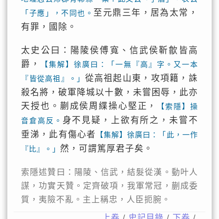
至元鼎三年，居為太常，
「子應」，不同也。
有罪，國除。
太史公曰：陽陵侯傅寬、信武侯靳歙皆高
爵，
【集解】徐廣曰：「一無『高』字。又一本
從高祖起山東，攻項籍，誅
『皆從高祖』。」
殺名將，破軍降城以十數，未嘗困辱，此亦
天授也。蒯成侯周緤操心堅正，
【索隱】操
身不見疑，上欲有所之，未嘗不
音倉高反。
垂涕，此有傷心者
【集解】徐廣曰：「此，一作
然，可謂篤厚君子矣。
『比』。」
索隱述贊曰：陽陵、信武，結髮從漢。動叶人
謀，功實天贊。定齊破項，我軍常冠，蒯成委
質，夷險不亂。主上稱忠，人臣扼腕。
上卷
/
史記目錄
/
下卷
/