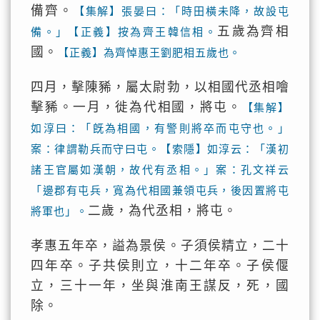
備齊。
【集解】張晏曰：「時田橫未降，故設屯
五歲為齊相
備。」【正義】按為齊王韓信相。
國。
【正義】為齊悼惠王劉肥相五歲也。
四月，擊陳豨，屬太尉勃，以相國代丞相噲
擊豨。一月，徙為代相國，將屯。
【集解】
如淳曰：「旣為相國，有警則將卒而屯守也。」
案：律謂勒兵而守曰屯。【索隱】如淳云：「漢初
諸王官屬如漢朝，故代有丞相。」案：孔文祥云
「邊郡有屯兵，寬為代相國兼領屯兵，後因置將屯
二歲，為代丞相，將屯。
將軍也」。
孝惠五年卒，謚為景侯。子須侯精立，二十
四年卒。子共侯則立，十二年卒。子侯偃
立，三十一年，坐與淮南王謀反，死，國
除。