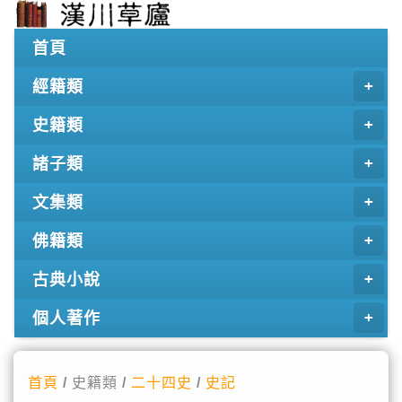
首頁
經籍類
史籍類
諸子類
文集類
佛籍類
古典小說
個人著作
首頁
/ 史籍類 /
二十四史
/
史記