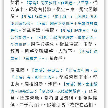
德君。
從
【索隱】謂美號耳，非地邑。共音恭。
入漢中，遷為右騎將。從定三秦，賜食邑雕
陰。
【集解】徐廣曰：「屬上郡。」【索隱】案孟
康云縣名也。【正義】鄜州洛交縣三十里雕陰故城
從擊項籍，待懷，
是也。
【集解】服虔曰：「待
高帝於懷。」【索隱】小顏案地理志，懷屬河內，
賜爵通德侯。從擊項冠、周蘭、
今懷州也。
龍且，所將卒斬騎將一人敖下，
【集解】徐
益食邑。
廣曰：「敖倉之下。」
屬淮陰，
【索隱】張晏云：「信時為相國，云
擊破齊歷下軍，擊
『淮陰』者，終言之也。」
田解。屬相國參，殘博，
【索隱】博，太山縣
益食
也。顧祕監云：「屬曹參，以殘破博縣也。」
邑。因定齊地，剖符世世勿絕，封為陽陵
侯，二千六百戶，除前所食。為齊右丞相，