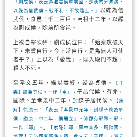
「蒯成侯，表云遇淮陰侯軍襄國，楚漢約分鴻溝，
以緤為信
以緤為信武侯。戰不利，不敢離上。」
武侯，食邑三千三百戶。高祖十二年，以緤
為蒯成侯，除前所食邑。
上欲自擊陳豨，蒯成侯泣曰：「始秦攻破天
下，未嘗自行。今上常自行，是為無人可使
者乎？」上以為「愛我」，賜入殿門不趨，
殺人不死。
至孝文五年，緤以壽終，謚為貞侯。
【正
子昌代侯，有罪，
義】謚為尊侯。一作「卓」。
國除。至孝景中二年，封緤子居代侯。
【集
解】徐廣曰：「表云『孝景中元年，封緤子應為鄲
侯，謚康。中二年，侯居立』。沛郡有鄆縣。鄆，
一作『鄲』。」【索隱】鄲，蘇林音多，屬陳國。
地理志云沛郡有鄲縣。案：此文云「子居」，表云