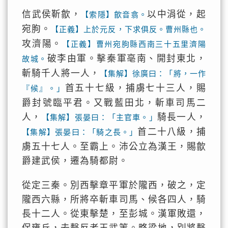
信武侯靳歙，
以中涓從，起
【索隱】歙音翕。
宛朐。
【正義】上於元反，下求俱反。曹州縣也。
攻濟陽。
【正義】曹州宛朐縣西南三十五里濟陽
破李由軍。擊秦軍亳南、開封東北，
故城。
斬騎千人將一人，
【集解】徐廣曰：「將，一作
首五十七級，捕虜七十三人，賜
『候』。」
爵封號臨平君。又戰藍田北，斬車司馬二
人，
騎長一人，
【集解】張晏曰：「主官車。」
首二十八級，捕
【集解】張晏曰：「騎之長。」
虜五十七人。至霸上。沛公立為漢王，賜歙
爵建武侯，遷為騎都尉。
從定三秦。別西擊章平軍於隴西，破之，定
隴西六縣，所將卒斬車司馬、候各四人，騎
長十二人。從東擊楚，至彭城。漢軍敗還，