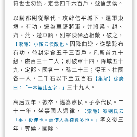
符世世勿絕，定食四千六百戶，號信武侯。
以騎都尉從擊代，攻韓信平城下，還軍東
垣。有功，遷為車騎將軍，并將梁、趙、
齊、燕、楚車騎，別擊陳豨丞相敞，破之，
因降曲逆。從擊黥布
【索隱】小顏云侯敞也。
有功，益封定食五千三百戶。凡斬首九十
級，虜百三十二人；別破軍十四，降城五十
九，定郡、國各一，縣二十三；得王、柱國
各一人，二千石以下至五百石
【集解】徐廣
三十九人。
曰：「一本無此五字。」
高后五年，歙卒，謚為肅侯。子亭代侯。二
十一年，坐事國人過律，
【索隱】案劉氏云
孝文後三
「事，役使也。謂使人違律數多也。」
年，奪侯，國除。