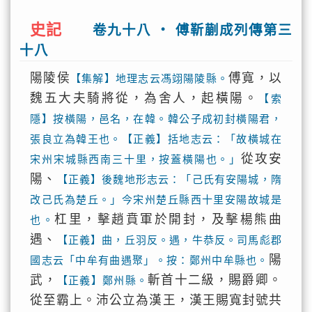
史記
卷九十八 ‧ 傅靳蒯成列傳第三
十八
陽陵侯
傅寬，以
【集解】地理志云馮翊陽陵縣。
魏五大夫騎將從，為舍人，起橫陽。
【索
隱】按橫陽，邑名，在韓。韓公子成初封橫陽君，
張良立為韓王也。【正義】括地志云：「故橫城在
從攻安
宋州宋城縣西南三十里，按蓋橫陽也。」
陽、
【正義】後魏地形志云：「己氏有安陽城，隋
改己氏為楚丘。」今宋州楚丘縣西十里安陽故城是
杠里，擊趙賁軍於開封，及擊楊熊曲
也。
遇、
【正義】曲，丘羽反。遇，牛恭反。司馬彪郡
陽
國志云「中牟有曲遇聚」。按：鄭州中牟縣也。
武，
斬首十二級，賜爵卿。
【正義】鄭州縣。
從至霸上。沛公立為漢王，漢王賜寬封號共