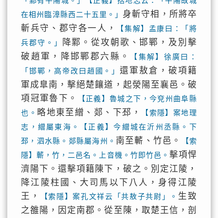
「鄴有平陽城。」【正義】括地志云：「平陽故城
身斬守相，所將卒
在相州臨漳縣西二十五里。」
斬兵守、郡守各一人，
【集解】孟康曰：「將
降鄴。從攻朝歌、邯鄲，及別擊
兵郡守。」
破趙軍，降邯鄲郡六縣。
【集解】徐廣曰：
還軍敖倉，破項籍
「邯鄲，高帝改曰趙國。」
軍成臯南，擊絕楚饟道，起滎陽至襄邑。破
項冠軍魯下。
【正義】魯城之下，今兗州曲阜縣
略地東至繒、郯、下邳，
也。
【索隱】案地理
志，繒屬東海。【正義】今繒城在沂州丞縣。下
南至蘄、竹邑。
邳，泗水縣。郯縣屬海州。
【索
擊項悍
隱】蘄，竹，二邑名。上音機。竹即竹邑。
濟陽下。還擊項籍陳下，破之。別定江陵，
降江陵柱國、大司馬以下八人，身得江陵
王，
生致
【索隱】案孔文祥云「共敖子共尉」。
之雒陽，因定南郡。從至陳，取楚王信，剖