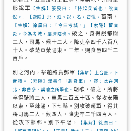
保雍丘，去擊反者王武等。略梁地，別將擊
邢說軍
【集解】張晏曰：「特起兵者也。說音
菑南，
悅。」【索隱】邢，姓。說，名，音悅。
【集解】徐廣曰：「今曰考城。」【索隱】葘音
破之，身得說都尉
災。今為考城，屬濟陰也。
二人，司馬、候十二人，降吏卒四千六百八
十人。破楚軍滎陽東。三年，賜食邑四千二
百戶。
別之河內，擊趙將賁郝軍
【集解】上音肥，下
音釋。【索隱】漢書作「趙賁軍」。案：此在河
朝歌，破之，所將
北，非曹參、樊噲之所擊也。
卒得騎將二人，車馬二百五十匹。從攻安陽
以東，至棘蒲，下七縣。別攻破趙軍，得其
將司馬二人，候四人，降吏卒二千四百人。
從攻下邯鄲。別下平陽，
【集解】徐廣曰：