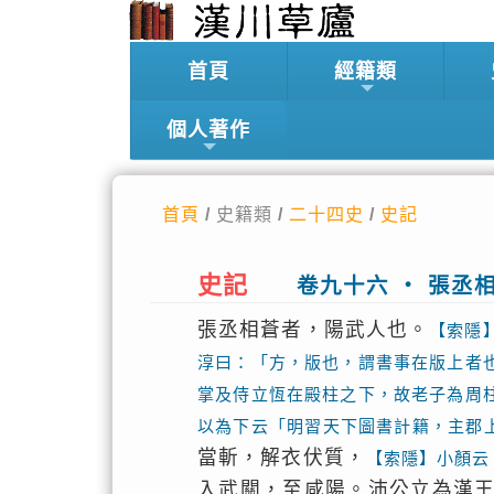
首頁
經籍類
個人著作
首頁
/ 史籍類 /
二十四史
/
史記
史記
卷九十六 ‧ 張丞
張丞相蒼者，陽武人也。
【索隱
淳曰：「方，版也，謂書事在版上者
掌及侍立恆在殿柱之下，故老子為周
以為下云「明習天下圖書計籍，主郡
當斬，解衣伏質，
【索隱】小顏云
入武關，至咸陽。沛公立為漢