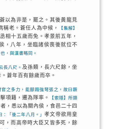
蒼以為非是，罷之。其後黃龍見
病稱老。蒼任人為中候，
【集解】
丞相十五歲而免。孝景前五年，
侯，八年，坐臨諸侯喪後就位不
毅也，與漢書略同。
及孫類，長六尺餘，坐
云長八尺。
幸。蒼年百有餘歲而卒。
材官之多力，能腳蹋強弩張之，故曰蹶
帝擊項籍，遷為隊率。
【索隱】所類
帝者，悉以為關內侯，食邑二十四
孝文帝欲用皇
曰：「後二年八月。」
可，而高帝時大臣又皆多死，餘