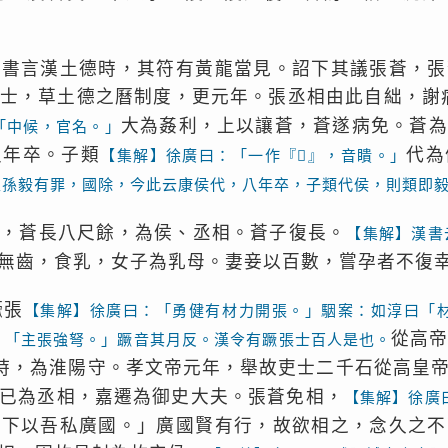
上書言漢土德時，其符有黃龍當見。詔下其議張蒼，張
士，草土德之曆制度，更元年。張丞相由此自絀，謝
大為姦利，上以讓蒼，蒼遂病免。蒼為
「中候，官名。」
八年卒。子類
代為
【集解】徐廣曰：「一作『𩕕』，音瞶。」
至孫毅有罪，國除，今此云康侯代，八年卒，子類代侯，則類即
蒼，蒼長八尺餘，為侯、丞相。蒼子復長。
【集解】漢書
無齒，食乳，女子為乳母。妻妾以百數，嘗孕者不復
蹶張
【集解】徐廣曰：「勇健有材力開張。」駰案：如淳曰「
從高
：「主張強弩。」蹶音其月反。漢令有蹶張士百人是也。
時，為淮陽守。孝文帝元年，舉故吏士二千石從高皇
已為丞相，嘉遷為御史大夫。張蒼免相，
【集解】徐廣
天下以吾私廣國。」廣國賢有行，故欲相之，念久之不