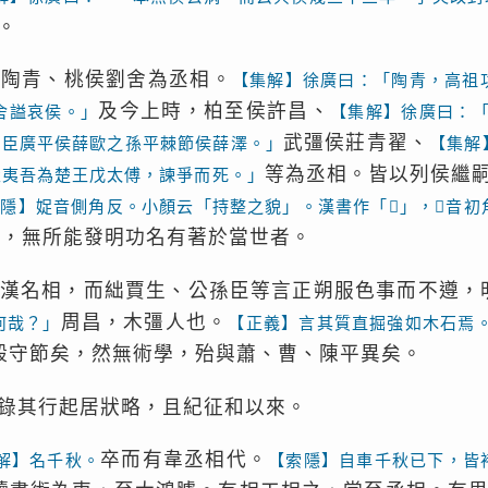
。
侯陶青、桃侯劉舍為丞相。
【集解】徐廣曰：「陶青，高祖
及今上時，柏至侯許昌、
舍謚哀侯。」
【集解】徐廣曰：
武彊侯莊青翟、
功臣廣平侯薛歐之孫平棘節侯薛澤。」
【集解
等為丞相。皆以列侯繼
父夷吾為楚王戊太傅，諫爭而死。」
索隱】娖音側角反。小顏云「持整之貌」。漢書作「𪘏」，𪘏音
已，無所能發明功名有著於當世者。
漢名相，而絀賈生、公孫臣等言正朔服色事而不遵，
周昌，木彊人也。
何哉？」
【正義】言其質直掘強如木石焉
毅守節矣，然無術學，殆與蕭、曹、陳平異矣。
其行起居狀略，且紀征和以來。
卒而有韋丞相代。
解】名千秋。
【索隱】自車千秋已下，皆