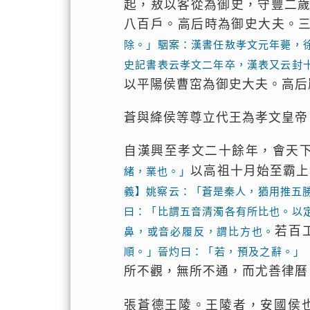
起，敖以客從為御史，守豐二
八百戶。高后時為御史大夫。
除。」駰案：漢書任敖孝文元年薨，
史記書表云孝文二年卒，漢表又云封
以平陽侯曹窋為御史大夫。高后
蒼與絳侯等尊立代王為孝文皇帝
自漢興至孝文二十餘年，會天
以高祖十月始至霸上
緒，業也。」
義】姚察云：「蒼是秦人，猶用推五
曰：「比謂五音清濁各有所比也。以
若百
鼻，或音必履反，謂比方也。
順。」晉灼曰：「若，預及之辭。」
所不觀，無所不通，而尤善律曆
張蒼德王陵。王陵者，安國侯