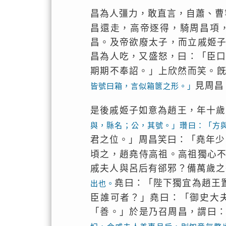
昌為人彊力，敢直言，自蕭、曹
昌還走，高帝逐得，騎周昌項
昌。及帝欲廢太子，而立戚姬
昌為人吃，又盛怒，曰：「臣
期期不奉詔。」上欣然而笑。
見周昌
皆號曰箱，言似箱篋之形。」
是後戚姬子如意為趙王，年十歲
與，縣名；公，其號。」瓚曰：「方
君之位。」周昌笑曰：「堯年少
頃之，趙堯侍高祖。高祖獨心
戚夫人與呂后有郤邪？備萬歲之
堯曰：「陛下獨宜為趙王
出也。
臣誰可者？」堯曰：「御史大
「善。」於是乃召周昌，謂曰