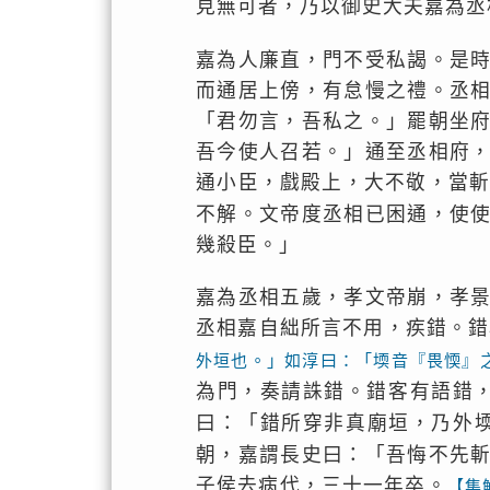
見無可者，乃以御史大夫嘉為丞
嘉為人廉直，門不受私謁。是
而通居上傍，有怠慢之禮。丞
「君勿言，吾私之。」罷朝坐
吾今使人召若。」通至丞相府
通小臣，戲殿上，大不敬，當
不解。文帝度丞相已困通，使
幾殺臣。」
嘉為丞相五歲，孝文帝崩，孝
丞相嘉自絀所言不用，疾錯。錯
外垣也。」如淳曰：「堧音『畏愞』
為門，奏請誅錯。錯客有語錯
曰：「錯所穿非真廟垣，乃外
朝，嘉謂長史曰：「吾悔不先
子侯去病代，三十一年卒。
【集