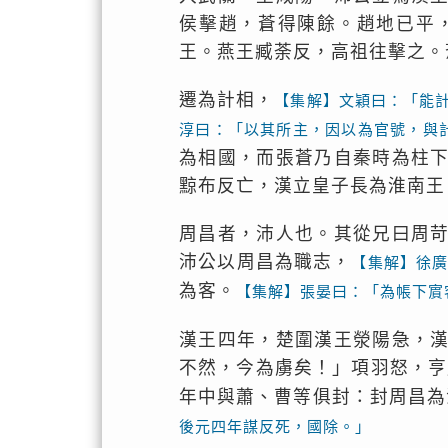
侯擊趙，蒼得陳餘。趙地已平
王。燕王臧荼反，高祖往擊之。
遷為計相，
【集解】文穎曰：「能
淳曰：「以其所主，因以為官號，與
為相國，而張蒼乃自秦時為柱
黥布反亡，漢立皇子長為淮南王
周昌者，沛人也。其從兄曰周
沛公以周昌為職志，
【集解】徐
為客。
【集解】張晏曰：「為帳下賔
漢王四年，楚圍漢王滎陽急，
不然，今為虜矣！」項羽怒，亨
年中與蕭、曹等俱封：封周昌為
後元四年謀反死，國除。」