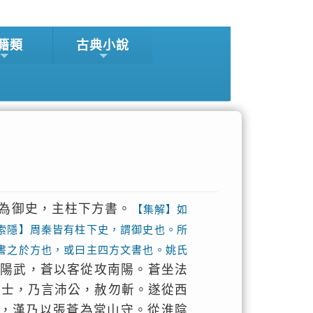
籍類
古典小說
為御史，主柱下方書。
【集解】如
索隱】周秦皆有柱下史，謂御史也。所
書之於方也，或曰主四方文書也。姚氏
過陽武，蒼以客從攻南陽。蒼坐法
美士，乃言沛公，赦勿斬。遂從西
，漢乃以張蒼為常山守。從淮陰