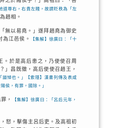
弃之於諸侯乎？」高祖曰：「吾
地道尊右，右貴左賤，故謂貶秩為「左
昌為趙相。
「無以易堯。」遂拜趙堯為御史
封為江邑侯。
【集解】徐廣曰：「十
王。於是高后患之，乃使使召周
？」昌旣徵，高后使使召趙王，
「謚悼也。」【索隱】漢書列傳及表咸
安陽侯，有罪，國除。」
堯罪，
【集解】徐廣曰：「呂后元年，
祖，怒，擊傷主呂后吏。及高祖初