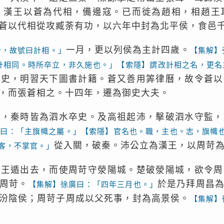
，漢王以蒼為代相，備邊寇。已而徙為趙相，相趙王
蒼以代相從攻臧荼有功，以六年中封為北平侯，食邑
一月，更以列侯為主計四歲。
計，故號曰計相。」
【集解】
計相同。時所卒立，非久施也。」【索隱】謂改計相之名，更名
下史，明習天下圖書計籍。蒼又善用筭律曆，故令蒼以
，而張蒼相之。十四年，遷為御史大夫。
苛，秦時皆為泗水卒史。及高祖起沛，擊破泗水守監，
廣曰：「主旗幟之屬。」【索隱】官名也。職，主也。志，旗幟
從入關，破秦。沛公立為漢王，以周苛
客，不掌官。」
漢王遁出去，而使周苛守滎陽城。楚破滎陽城，欲令周
周苛。
於是乃拜周昌
【集解】徐廣曰：「四年三月也。」
汾陰侯；周苛子周成以父死事，封為高景侯。
【集解】