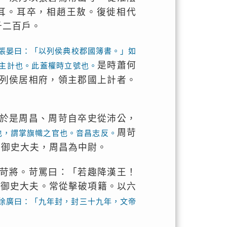
耳。耳卒，相趙王敖。復徙相代
千二百戶。
張晏曰：「以列侯典校郡國簿書。」如
是時蕭何
主計也。此蓋權時立號也。
列侯居相府，領主郡國上計者。
於是周昌、周苛自卒史從沛公，
周苛
也，謂掌旗幟之官也。音昌志反。
為御史大夫，周昌為中尉。
苛將。苛罵曰：「若趣降漢王！
為御史大夫。常從擊破項籍。以六
徐廣曰：「九年封，封三十九年，文帝