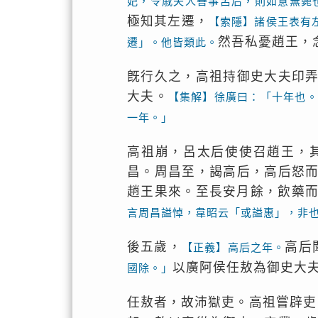
妃，令戚夫人善事呂后，則如意無斃
極知其左遷，
【索隱】諸侯王表有
然吾私憂趙王，
遷」。他皆類此。
旣行久之，高祖持御史大夫印
大夫。
【集解】徐廣曰：「十年也。
一年。」
高祖崩，呂太后使使召趙王，
昌。周昌至，謁高后，高后怒
趙王果來。至長安月餘，飲藥
言周昌謚悼，韋昭云「或謚惠」，非
後五歲，
高后
【正義】高后之年。
以廣阿侯任敖為御史大
國除。」
任敖者，故沛獄吏。高祖嘗辟吏