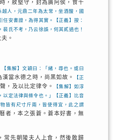
時，敖堅守，封為廣阿侯，食千
孫越人，元鼎二年為太常，坐酒酸，國
引任安書證，為得其實。【正義】按：
，裴氏不考，乃云徐誤，何其貳過也！
大夫。
。
【集解】文穎曰：「緒，尋也。或曰
為漢當水德之時，尚黑如故。
【正
音聲，及以比定律令。
【集解】如淳
，以定法律與條令也。」【正義】比音
器物皆有尺寸斤兩，皆使得宜，此之謂
曆者，本之張蒼。蒼本好書，無
，常先朝陵夫人上食，然後敢歸