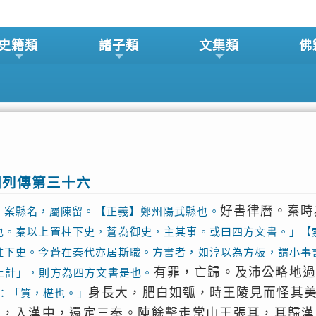
史籍類
諸子類
文集類
佛
相列傳第三十六
好書律曆。秦時
】案縣名，屬陳留。【正義】鄭州陽武縣也。
也。秦以上置柱下史，蒼為御史，主其事。或曰四方文書。」【
柱下史。今蒼在秦代亦居斯職。方書者，如淳以為方板，謂小事
有罪，亡歸。及沛公略地
上計」，則方為四方文書是也。
身長大，肥白如瓠，時王陵見而怪其
：「質，椹也。」
王，入漢中，還定三秦。陳餘擊走常山王張耳，耳歸漢