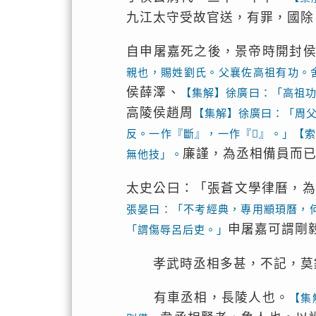
九江太守受故官送，有罪，國除
自申屠嘉死之後，景帝時開封
親也，賜姓劉氏。父襄佐高祖有功。
侯薛澤、
【集解】徐廣曰：「高祖
高陵侯趙周
【集解】徐廣曰：「周
反。一作『斷』，一作『𪘏』。」【
廉謹，為丞相備員而
無他技」。
太史公曰：「張蒼文學律曆，為
張晏曰：「不考經典，專用顓頊曆，
申屠嘉可謂剛
「謂傷辱呂后吏。」
孝武時丞相多甚，不記，莫錄
有車丞相，長陵人也。
【集