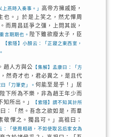
高帝方擁戚姬，
以上燕時入奏事。」
主也。」於是上笑之，然尤憚周
。而周昌廷爭之彊，上問其說，
陛下雖欲廢太子，臣
重言期期也。
」【索隱】小顏云：「正寢之東西室，
。
。趙人方與公
【集解】孟康曰：「方
少，然奇才也，君必異之，是且代
何能至是乎！」居
號曰「刀筆吏」。
陛下所為不樂，非為趙王年少而
不知所出。」
【索隱】謂不知其計所
祖曰：「然。吾念之欲如是，而羣
素敬憚之。獨昌可。」高祖曰：
云：「使周相趙，不如使取呂后家女為