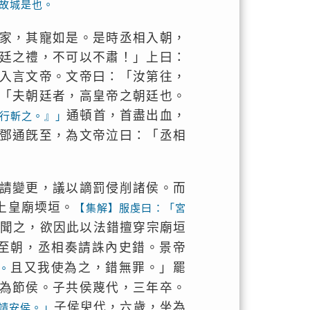
故城是也。
家，其寵如是。是時丞相入朝，
廷之禮，不可以不肅！」上曰：
入言文帝。文帝曰：「汝第往，
「夫朝廷者，高皇帝之朝廷也。
通頓首，首盡出血，
行斬之。』」
鄧通旣至，為文帝泣曰：「丞相
請變更，議以謫罰侵削諸侯。而
上皇廟堧垣。
【集解】服虔曰：「宮
嘉聞之，欲因此以法錯擅穿宗廟垣
至朝，丞相奏請誅內史錯。景帝
且又我使為之，錯無罪。」罷
。
為節侯。子共侯蔑代，三年卒。
子侯臾代，六歲，坐為
靖安侯。」