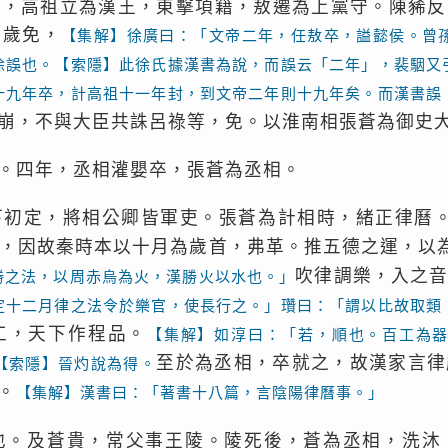
歲，高祖立為漢王，東擊項籍，敖遷為上黨守。陳豨反
三歲免，
【集解】徐廣曰：「文帝二年，任敖卒，謚懿侯。曾
徐誤也。【索隱】此徐氏據漢書為說，而誤云「二年」，裴駰又
十九年卒，計高祖十一年封，到文帝二年則十九年矣。而漢書誤
崩，不與大臣共誅呂祿等，免。以淮南相張蒼為御史
。四年，丞相灌嬰卒，張蒼為丞相。
下初定，將相公卿皆軍吏。張蒼為計相時，緒正律曆
，因故秦時本以十月為歲首，弗革。推五德之運，以
吹律調樂，入之
勝之法，以周赤烏為火，漢勝火以水也。」
定十二月律之法令於樂官，使長行之。」瓚曰：「謂以比故取類
工，天下作程品。
【集解】如淳曰：「若，順也。百工為
至於為丞相，卒就之，故漢家言律
【索隱】晉灼說為得。
。
【集解】漢書曰：「著書十八篇，言陰陽律曆事。」
也。及蒼貴，常父事王陵。陵死後，蒼為丞相，洗沐