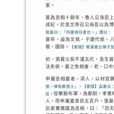
家。
蒼為丞相十餘年，魯人公孫臣
成紀，於是文帝召公孫臣以為博
張晏曰：「所選保任者也。」瓚曰：
蒼卒，謚為文侯。子康代侯，
敬，國除。
【索隱】案漢書云傳子
初，張蒼父長不滿五尺，及生
法失侯。蒼之免相後，老，口中
申屠丞相嘉者，梁人，以材官
張。律有蹶張士」。【索隱】孟康云
從擊黥布軍，為都尉。孝惠
反。
人，而申屠嘉食邑五百戶。張蒼
后弟竇廣國為丞相，曰：「恐