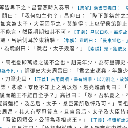
等皆卑下之。昌嘗燕時入奏事，
【集解】漢書音義曰：「
，問曰：「我何如主也？」昌仰曰：「陛下即桀紂之
子如意為太子，大臣固爭之，莫能得；上以留侯策即止
口不能言，然臣期期知其不可。
【正義】昌以口吃，每語故
旣罷，呂后側耳於東箱聽，
【集解】韋昭曰：「殿東堂也。
，為跪謝曰：「微君，太子幾廢。」
【索隱】幾。鉅依反
，高祖憂即萬歲之後不全也。趙堯年少，為符璽御史
謂御史大夫周昌曰：「君之史趙堯，年雖
與縣令也。」
，刀筆吏耳，
【正義】古用簡牘，書有錯謬，以刀削之，故
不樂，悲歌，羣臣不知上之所以然。趙堯進請問曰：「
後而趙王不能自全乎？」高祖曰：「然。吾私憂之，
置貴彊相，及呂后、太子、羣臣素所敬憚乃可。」高
夫周昌，其人有堅忍質直，且自呂后、太子及大臣皆
：「吾欲固煩公，公彊為我相趙王。」
【正義】桓譚新論