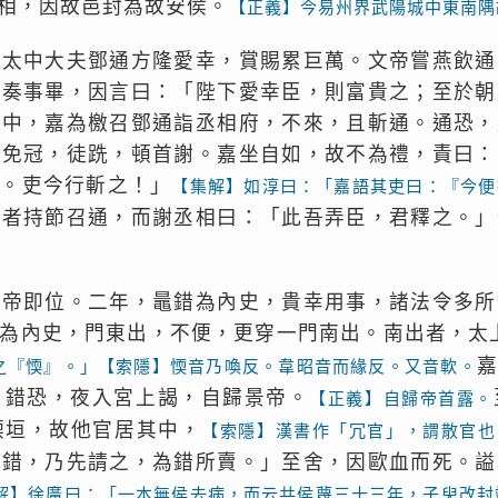
相，因故邑封為故安侯。
【正義】今易州界武陽城中東南隅
時太中大夫鄧通方隆愛幸，賞賜累巨萬。文帝嘗燕飲通
相奏事畢，因言曰：「陛下愛幸臣，則富貴之；至於朝
府中，嘉為檄召鄧通詣丞相府，不來，且斬通。通恐，
，免冠，徒跣，頓首謝。嘉坐自如，故不為禮，責曰：
斬。吏今行斬之！」
【集解】如淳曰：「嘉語其吏曰：『今便
使者持節召通，而謝丞相曰：「此吾弄臣，君釋之。」
景帝即位。二年，鼂錯為內史，貴幸用事，諸法令多所
為內史，門東出，不便，更穿一門南出。南出者，太
之『愞』。」【索隱】愞音乃喚反。韋昭音而緣反。又音軟。
，錯恐，夜入宮上謁，自歸景帝。
【正義】自歸帝首露。
堧垣，故他官居其中，
【索隱】漢書作「冗官」，謂散官也
斬錯，乃先請之，為錯所賣。」至舍，因歐血而死。謚
解】徐廣曰：「一本無侯去病，而云共侯蔑三十三年，子臾改封