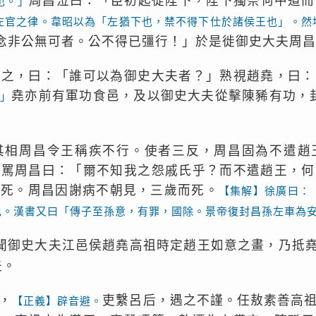
周昌泣曰：「臣初起從陛下，陛下獨奈何中道而
也。」
左官之律。韋昭以為「左猶下也，禁不得下仕於諸侯王也」。然
念非公無可者。公不得已彊行！」於是徙御史大夫周
弄之，曰：「誰可以為御史大夫者？」熟視趙堯，曰：
堯亦前有軍功食邑，及以御史大夫從擊陳豨有功，
」
其相周昌令王稱疾不行。使者三反，周昌固為不遣趙
而罵周昌曰：「爾不知我之怨戚氏乎？而不遣趙王，何
而死。周昌因謝病不朝見，三歲而死。
【集解】徐廣曰：
也。漢書又曰「傳子至孫意，有罪，國除。景帝復封昌孫左車為
聞御史大夫江邑侯趙堯高祖時定趙王如意之畫，乃抵
夫。
，
吏繫呂后，遇之不謹。任敖素善高
【正義】辟音避。