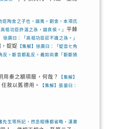
功臣陶舍之子也，謚夷。劉舍，本項氏
平棘
「高祖功臣許溫之孫，謚哀侯。」
】徐廣曰：「高祖功臣莊不識之孫。」
嗣，娖娖
【集解】徐廣曰：「娖音七角
初角反。斷音都亂反。義如尚書「斷斷猗
明用秦之顓頊曆，何哉？
【集解】
任敖以舊德用。
。
【集解】張晏曰：
褚先生等所記，然丞相傳都省略，漢書