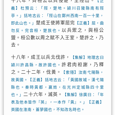
十六年，齊桓公以兵侵楚，至陘山。
【正
義】杜預云：「陘，楚地。潁川召陵縣南有陘
亭。」括地志云：「陘山在鄭州西南一百一十里，
楚成王使將軍屈完
即此山也。」
【正義】屈，曲
以兵禦之，與桓公
勿反。完音桓，楚族也。
盟。桓公數以周之賦不入王室，楚許之，乃
去。
十八年，成王以兵北伐許，
【集解】地理志曰
許君肉袒謝，乃釋
潁川許昌縣，故許國也。
之。二十二年，伐黃。
【索隱】汝南弋陽縣，
故黃國。【正義】括地志云：「黃國故城，漢弋陽
縣也。秦時黃都，嬴姓，在光州定城縣四十里
二十六年，滅英。
也。」
【集解】徐廣曰：「年
表及他本皆作『英』，一本作『黃』。」【正義】
英國在淮南，蓋蓼國也，不知改名時也。