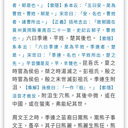
者，邾是也。」【索隱】系本云：「五曰安，是為
曹姓。曹姓，邾是。」宋忠曰：「安，名也。曹姓
者，諸曹所出。」【正義】括地志云：「故邾國在
黃州黃岡縣東南百二十一里，史記云邾子，曹姓
六曰季連，芉姓，楚其後也。
也。」
【索隱】
系本云：「六曰季連，是為芉姓。季連者，楚
是。」宋忠曰：「季連，名也。芉姓所出，楚之
昆吾氏，夏之
先。」芉音彌是反。芉，羊聲也。
時嘗為侯伯，桀之時湯滅之。彭祖氏，殷之
時嘗為侯伯，殷之末世滅彭祖氏。季連生附
沮，
【集解】孫檢曰：「一作『祖』。」【索隱】
附沮生穴熊。其後中微，或在
沮音才敘反。
中國，或在蠻夷，弗能紀其世。
周文王之時，季連之苗裔曰鬻熊。鬻熊子事
文王，蚤卒。其子曰熊麗。熊麗生熊狂，熊