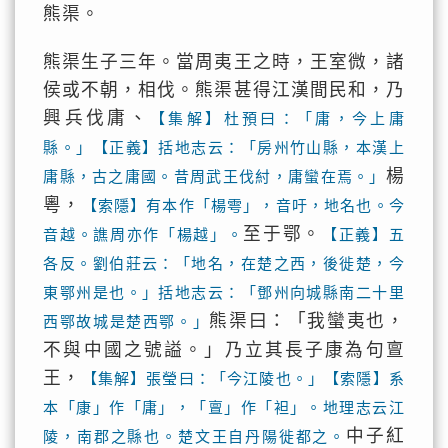
熊渠。
熊渠生子三年。當周夷王之時，王室微，諸
侯或不朝，相伐。熊渠甚得江漢間民和，乃
興兵伐庸、
【集解】杜預曰：「庸，今上庸
縣。」【正義】括地志云：「房州竹山縣，本漢上
楊
庸縣，古之庸國。昔周武王伐紂，庸蠻在焉。」
粵，
【索隱】有本作「楊雩」，音吁，地名也。今
至于鄂。
音越。譙周亦作「楊越」。
【正義】五
各反。劉伯莊云：「地名，在楚之西，後徙楚，今
東鄂州是也。」括地志云：「鄧州向城縣南二十里
熊渠曰：「我蠻夷也，
西鄂故城是楚西鄂。」
不與中國之號謚。」乃立其長子康為句亶
王，
【集解】張瑩曰：「今江陵也。」【索隱】系
本「康」作「庸」，「亶」作「袒」。地理志云江
中子紅
陵，南郡之縣也。楚文王自丹陽徙都之。