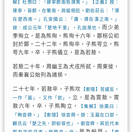
解】杜預曰：「建寧郡南有濮夷。」【正義】按：
建寧，晉郡，在蜀南，與蠻相近。劉伯莊云：「濮
在楚西南。」孔安國云：「庸、濮在漢之南。」
而少弟
按：成公元年「楚地千里」，孔說是也。
季徇立，是為熊徇。熊徇十六年，鄭桓公初
封於鄭。二十二年，熊徇卒，子熊咢立。熊
咢九年，卒，子熊儀立，是為若敖。
若敖二十年，周幽王為犬戎所弒，周東徙，
而秦襄公始列為諸侯。
二十七年，若敖卒，子熊坎
【索隱】苦感反。
立，是為霄敖。霄
一作「菌」，又作「欽」。
敖六年，卒，子熊眴立，
【集解】徐廣曰：
「眴音舜。」【索隱】徐音舜。按：玉篇在口部，
顧氏云「楚之先，即蚡冒也」。劉音舜，其近代本
是為蚡冒。
即有字從目者。劉舜音，非。
【索