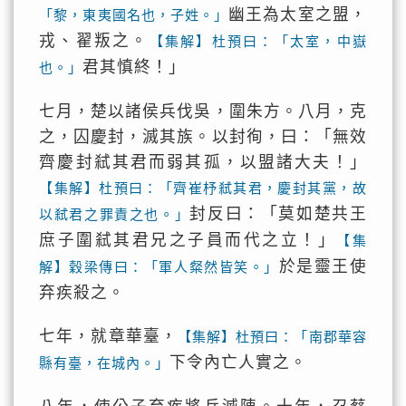
幽王為太室之盟，
「黎，東夷國名也，子姓。」
戎、翟叛之。
【集解】杜預曰：「太室，中嶽
君其慎終！」
也。」
七月，楚以諸侯兵伐吳，圍朱方。八月，克
之，囚慶封，滅其族。以封徇，曰：「無效
齊慶封弒其君而弱其孤，以盟諸大夫！」
【集解】杜預曰：「齊崔杼弒其君，慶封其黨，故
封反曰：「莫如楚共王
以弒君之罪責之也。」
庶子圍弒其君兄之子員而代之立！」
【集
於是靈王使
解】穀梁傳曰：「軍人粲然皆笑。」
弃疾殺之。
七年，就章華臺，
【集解】杜預曰：「南郡華容
下令內亡人實之。
縣有臺，在城內。」