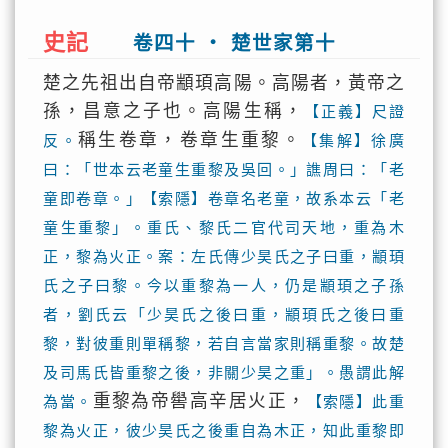
史記
卷四十 ‧ 楚世家第十
楚之先祖出自帝顓頊高陽。高陽者，黃帝之
孫，昌意之子也。高陽生稱，
【正義】尺證
稱生卷章，卷章生重黎。
反。
【集解】徐廣
曰：「世本云老童生重黎及吳回。」譙周曰：「老
童即卷章。」【索隱】卷章名老童，故系本云「老
童生重黎」。重氏、黎氏二官代司天地，重為木
正，黎為火正。案：左氏傳少昊氏之子曰重，顓頊
氏之子曰黎。今以重黎為一人，仍是顓頊之子孫
者，劉氏云「少昊氏之後曰重，顓頊氏之後曰重
黎，對彼重則單稱黎，若自言當家則稱重黎。故楚
及司馬氏皆重黎之後，非關少昊之重」。愚謂此解
重黎為帝嚳高辛居火正，
為當。
【索隱】此重
黎為火正，彼少昊氏之後重自為木正，知此重黎即