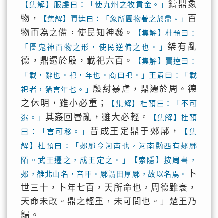
鑄鼎象
【集解】服虔曰：「使九州之牧貢金。」
物，
百
【集解】賈逵曰：「象所圖物著之於鼎。」
物而為之備，使民知神姦。
【集解】杜預曰：
桀有亂
「圖鬼神百物之形，使民逆備之也。」
德，鼎遷於殷，載祀六百。
【集解】賈逵曰：
「載，辭也。祀，年也。商曰祀。」王肅曰：「載
殷紂暴虐，鼎遷於周。德
祀者，猶言年也。」
之休明，雖小必重；
【集解】杜預曰：「不可
其姦回昬亂，雖大必輕。
遷。」
【集解】杜預
昔成王定鼎于郟鄏，
曰：「言可移。」
【集
解】杜預曰：「郟鄏今河南也，河南縣西有郟鄏
陌。武王遷之，成王定之。」【索隱】按周書，
卜
郟，雒北山名，音甲。鄏謂田厚鄏，故以名焉。
世三十，卜年七百，天所命也。周德雖衰，
天命未改。鼎之輕重，未可問也。」楚王乃
歸。