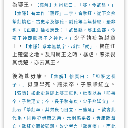
為鄂王，
【集解】九州記曰：「鄂，今武昌。」
【索隱】有本作「藝經」二字，音摯紅，從下文熊
摯紅讀也。古史考及鄒氏、劉氏等音無藝經，恐非
也。【正義】括地志云：「武昌縣，鄂王舊都。今
少子執疵為越章
鄂王神即熊渠子之神也。」
王，
皆在江
【索隱】系本無執字，越作「就」。
上楚蠻之地。及周厲王之時，暴虐，熊渠畏
其伐楚，亦去其王。
後為熊毋康，
【集解】徐廣曰：「即渠之長
毋康早死。熊渠卒，子熊摯紅立。
子。」
【索隱】如此史意即上鄂王紅也。譙周以為「熊渠
卒，子熊翔立；卒，長子摯有疾，少子熊延立」。
此云「摯紅卒，其弟殺而自立，曰熊延」。欲會此
代系，則翔亦毋康之弟，元嗣熊渠者。毋康旣蚤
亡，摯紅立而被延殺，故史考言「摯有疾」，而此