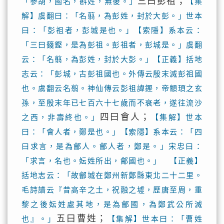
三曰彭祖；
「參胡，國名，斟姓，無後。」
【集
解】虞翻曰：「名翦，為彭姓，封於大彭。」世本
曰：「彭祖者，彭城是也。」【索隱】系本云：
「三曰籛鏗，是為彭祖。彭祖者，彭城是。」虞翻
云：「名翦，為彭姓，封於大彭。」【正義】括地
志云：「彭城，古彭祖國也。外傳云殷末滅彭祖國
也。虞翻云名翦。神仙傳云彭祖諱鏗，帝顓頊之玄
孫，至殷末年已七百六十七歲而不衰老，遂往流沙
四曰會人；
之西，非壽終也。」
【集解】世本
曰：「會人者，鄭是也。」【索隱】系本云：「四
曰求言，是為鄶人。鄶人者，鄭是。」宋忠曰：
「求言，名也。妘姓所出，鄶國也。」 【正義】
括地志云：「故鄶城在鄭州新鄭縣東北二十二里。
毛詩譜云『昔高辛之土，祝融之墟，歷唐至周，重
黎之後妘姓處其地，是為鄶國，為鄭武公所滅
五曰曹姓；
也』。」
【集解】世本曰：「曹姓