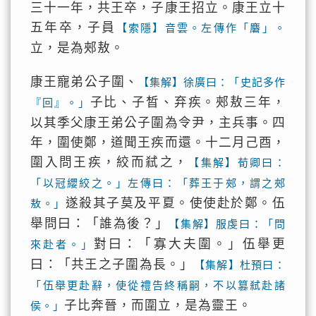
三十一年，共王卒，子康王招立。康王立十
五年卒，子員
【索隱】音雲。左傳作「麏」。
立，是為郟敖。
康王寵弟公子圍、
【集解】徐廣曰：「史記多作
子比、子晳、弃疾。郟敖三年，
『回』。」
以其季父康王弟公子圍為令尹，主兵事。四
年，圍使鄭，道聞王疾而還。十二月己酉，
圍入問王疾，絞而弒之，
【集解】荀卿曰：
「以冠纓絞之。」左傳曰：「葬王于郟，謂之郟
遂殺其子莫及平夏。使使赴於鄭。伍
敖。」
舉問曰：「誰為後？」
【集解】服虔曰：「問
對曰：「寡大夫圍。」伍舉更
來赴者。」
曰：「共王之子圍為長。」
【集解】杜預曰：
「伍舉更赴辭，使從禮告終稱嗣，不以篡弒赴諸
子比奔晉，而圍立，是為靈王。
侯。」