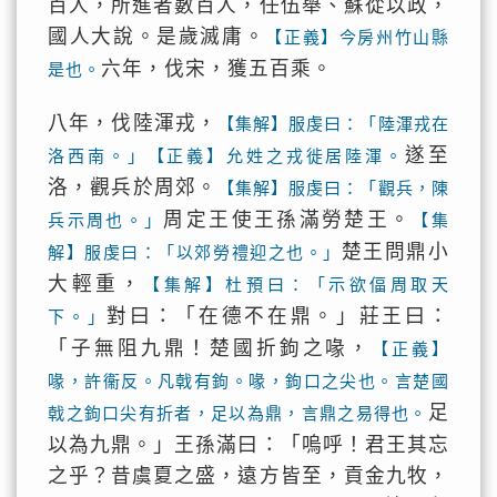
百人，所進者數百人，任伍舉、蘇從以政，
國人大說。是歲滅庸。
【正義】今房州竹山縣
六年，伐宋，獲五百乘。
是也。
八年，伐陸渾戎，
【集解】服虔曰：「陸渾戎在
遂至
洛西南。」【正義】允姓之戎徙居陸渾。
洛，觀兵於周郊。
【集解】服虔曰：「觀兵，陳
周定王使王孫滿勞楚王。
兵示周也。」
【集
楚王問鼎小
解】服虔曰：「以郊勞禮迎之也。」
大輕重，
【集解】杜預曰：「示欲偪周取天
對曰：「在德不在鼎。」莊王曰：
下。」
「子無阻九鼎！楚國折鉤之喙，
【正義】
喙，許衞反。凡戟有鉤。喙，鉤口之尖也。言楚國
足
戟之鉤口尖有折者，足以為鼎，言鼎之易得也。
以為九鼎。」王孫滿曰：「嗚呼！君王其忘
之乎？昔虞夏之盛，遠方皆至，貢金九牧，