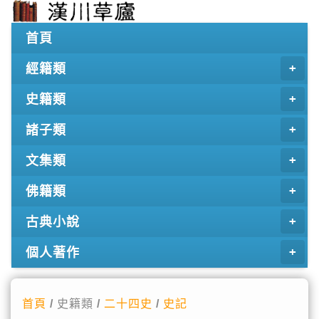
首頁
經籍類
史籍類
諸子類
文集類
佛籍類
古典小說
個人著作
首頁
/ 史籍類 /
二十四史
/
史記