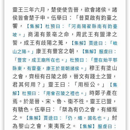
靈王三年六月，楚使使告晉，欲會諸侯。諸
侯皆會楚于申。伍舉曰：「昔夏啟有鈞臺之
饗，
【集解】杜預曰：「河南陽翟縣南有鈞臺
商湯有景亳之命，周武王有盟津之
坡。」
誓，成王有歧陽之蒐，
【集解】賈逵曰：「岐
康王有豐宮之朝，
山之陽。」
【集解】服虔曰：
「豐宮，成王廟所在也。」杜預曰：「豐在始平鄠
穆王有塗山
縣東，有靈臺，康王於是朝諸侯。」
之會，齊桓有召陵之師，晉文有踐土之盟，
君其何用？」靈王曰：「用桓公。」
【集
時鄭子產在
解】杜預曰：「用會召陵之禮也。」
焉。於是晉、宋、魯、衞不徃。靈王已盟，
有驕色。伍舉曰：「桀為有仍之會，有緡叛
之。
紂
【集解】賈逵曰：「仍，緡，國名也。」
為黎山之會，東夷叛之。
【集解】服虔曰：