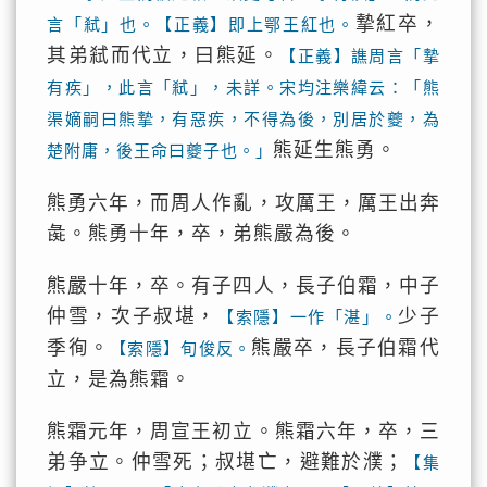
摯紅卒，
言「弒」也。【正義】即上鄂王紅也。
其弟弒而代立，曰熊延。
【正義】譙周言「摯
有疾」，此言「弒」，未詳。宋均注樂緯云：「熊
渠嫡嗣曰熊摯，有惡疾，不得為後，別居於夔，為
熊延生熊勇。
楚附庸，後王命曰夔子也。」
熊勇六年，而周人作亂，攻厲王，厲王出奔
彘。熊勇十年，卒，弟熊嚴為後。
熊嚴十年，卒。有子四人，長子伯霜，中子
仲雪，次子叔堪，
少子
【索隱】一作「湛」。
季徇。
熊嚴卒，長子伯霜代
【索隱】旬俊反。
立，是為熊霜。
熊霜元年，周宣王初立。熊霜六年，卒，三
弟争立。仲雪死；叔堪亡，避難於濮；
【集