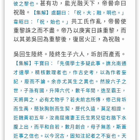
甚有功，能光融天下，帝嚳命曰
彼之黎也。
祝融。
【集解】虞翻曰：「祝，大；融，明也。」
共工氏作亂，帝嚳使
韋昭曰：「祝，始也。」
重黎誅之而不盡。帝乃以庚寅日誅重黎，而
以其弟吳回為重黎後，復居火正，為祝融。
吳回生陸終。陸終生子六人，坼剖而產焉。
【集解】干寶曰：「先儒學士多疑此事。譙允南通
才達學，精核數理者也，作古史考，以為作者妄
記，廢而不論。余亦尤其生之異也。然按六子之
世，子孫有國，升降六代，數千年閒，迭至霸王，
天將興之，必有尤物乎？若夫前志所傳，修己背坼
而生禹，簡狄胸剖而生契，歷代久遠，莫足相證。
近魏黃初五年，汝南屈雍妻王氏生男兒從右胳下水
腹上出，而平和自若，數月創合，母子無恙，斯蓋
近事之信也。以今況古，固知注記者之不妄也。天