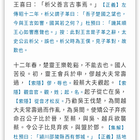
王喜曰：「析父善言古事焉。」
【正義】左
傳昭十二年，析父謂子革曰：「吾子楚國之望也，
今與王言如響，國其若之何？」杜預曰：「譏其順
王心如響應聲也。」按：此對王言是子革之辭，太
史公云析父，誤也。析父時為王僕，見子革對，故
歎也。
十二年春，楚靈王樂乾谿，不能去也。國人
苦役。初，靈王會兵於申，僇越大夫常壽
過，
殺蔡大夫觀起。
【索隱】僇，辱也。
【索
起子從亡在吳，
隱】觀音官。觀，姓；起，名。
乃勸吳王伐楚，為間越
【索隱】從音才松反。
大夫常壽過而作亂，為吳間。使矯公子弃疾
命召公子比於晉，至蔡，與吳、越兵欲襲
蔡。令公子比見弃疾，與盟於鄧。
【集解】
杜預曰：「潁川邵陵縣西有鄧城。」【正義】括地