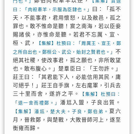
鄭伯肉袒牽羊以逆，
門也。」
【集解】賈逵
曰：「孤不
曰：「肉袒牽羊，示服為臣隸也。」
天，不能事君，君用懷怒，以及敝邑，孤之
罪也。敢不惟命是聽！賔之南海，若以臣妾
賜諸侯，亦惟命是聽。若君不忘厲、宣、
桓、武，
【集解】杜預曰：「周厲王、宣王，鄭
不
之所自出也。鄭桓公、武公，始封之賢君也。」
絕其社稷，使改事君，孤之願也，非所敢望
也。敢布腹心。」楚羣臣曰：「王勿許。」
莊王曰：「其君能下人，必能信用其民，庸
可絕乎！」莊王自手旗，左右麾軍，引兵去
三十里而舍，遂許之平。
【集解】杜預曰：
潘尪入盟，子良出質。
「退一舍而禮鄭。」
夏六
【集解】潘尪，楚大夫。子良，鄭伯弟。
月，晉救鄭，與楚戰，大敗晉師河上，遂至
衡雍而歸。