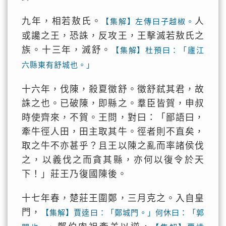
九年，相若敖氏。
人
【集解】左傳曰子越椒。
或讒之王，恐誅，反攻王，王擊滅若敖氏之
族。十三年，滅舒。
【集解】杜預曰：「廬江
六縣東有舒城也。」
十六年，伐陳，殺夏徵舒。徵舒弒其君，故
誅之也。已破陳，即縣之。羣臣皆賀，申叔
時使齊來，不賀。王問，對曰：「鄙語曰，
牽牛徑人田，田主取其牛。徑者則不直矣，
取之牛不亦甚乎？且王以陳之亂而率諸侯伐
之，以義伐之而貪其縣，亦何以復令於天
下！」莊王乃復國陳後。
十七年春，楚莊王圍鄭，三月克之。入自皇
門，
【集解】賈逵曰：「鄭城門。」何休曰：「郭