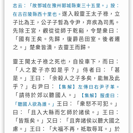
志云：「故鄧城在豫州郾城縣東三十五里。」按：
遂入殺靈王太子祿，立
在古召陵縣西十里也。
子比為王，公子子晳為令尹，弃疾為司馬。
先除王宮，觀從從師于乾谿，令楚衆曰：
「國有王矣。先歸，復爵邑田室。後者遷
之。」楚衆皆潰，去靈王而歸。
靈王聞太子祿之死也，自投車下，而曰：
「人之愛子亦如是乎？」侍者曰：「甚
是。」王曰：「余殺人之子多矣，能無及此
乎？」右尹曰：
【集解】左傳曰右尹子革。
「請待於郊以聽國人。」
【集解】服虔曰：
王曰：「衆怒不可犯。」
「聽國人欲為誰。」
曰：「且入大縣而乞師於諸侯。」王曰：
「皆叛矣。」又曰：「且奔諸侯以聽大國之
慮。」王曰：「大福不再，祗取辱耳。」於