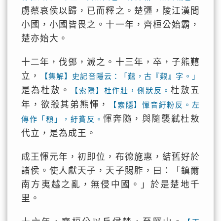
虜蔡哀侯以歸，已而釋之。楚彊，陵江漢間
小國，小國皆畏之。十一年，齊桓公始霸，
楚亦始大。
十二年，伐鄧，滅之。十三年，卒，子熊囏
立，
【集解】史記音隱云：「囏，古『艱』字。」
是為杜敖。
杜敖五
【索隱】杜作壯，側狀反。
年，欲殺其弟熊惲，
【索隱】惲音紆粉反。左
惲奔隨，與隨襲弒杜敖
傳作「頵」，紆貧反。
代立，是為成王。
成王惲元年，初即位，布德施惠，結舊好於
諸侯。使人獻天子，天子賜胙，曰：「鎮爾
南方夷越之亂，無侵中國。」於是楚地千
里。