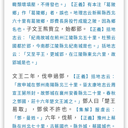
輙頹壞填壓，不得發也。」【正義】有本注「葛陂
鄉」作「葛陵鄉」者，誤也。地理志云新蔡縣西北
六十里有葛陂鄉，即費長房投竹成龍之陂，因為鄉
子文王熊貲立，始都郢。
名也。
【正義】括地
志云：「紀南故城在荊州江陵縣北五十里。杜預云
國都於郢，今南郡江陵縣北紀南城是也。」括地志
云：「又至平王，更城郢，在江陵縣東北六里，故
郢城是也。」
文王二年，伐申過鄧，
【正義】括地志云：
「故申城在鄧州南陽縣北三十里。晉太康地志云周
宣王舅所封。故鄧城在襄州安養縣北二十里。春秋
鄧人曰「楚王
之鄧國，莊十六年楚文王滅之。」
易取」，鄧侯不許也。
【集解】服虔云：
六年，伐蔡，
「鄧，曼姓。」
【正義】豫州上蔡
縣在州北七十里，古蔡國也。縣外城，蔡國城也。