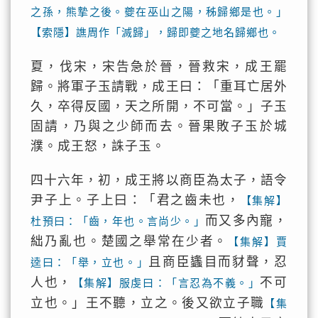
之孫，熊摯之後。夔在巫山之陽，秭歸鄉是也。」
【索隱】譙周作「滅歸」，歸即夔之地名歸鄉也。
夏，伐宋，宋告急於晉，晉救宋，成王罷
歸。將軍子玉請戰，成王曰：「重耳亡居外
久，卒得反國，天之所開，不可當。」子玉
固請，乃與之少師而去。晉果敗子玉於城
濮。成王怒，誅子玉。
四十六年，初，成王將以商臣為太子，語令
尹子上。子上曰：「君之齒未也，
【集解】
而又多內寵，
杜預曰：「齒，年也。言尚少。」
絀乃亂也。楚國之舉常在少者。
【集解】賈
且商臣蠭目而豺聲，忍
逵曰：「舉，立也。」
人也，
不可
【集解】服虔曰：「言忍為不義。」
立也。」王不聽，立之。後又欲立子職
【集