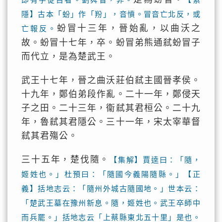
隱】古本「蚡」作「羒」，音憤。冒音亡北反，或
蚡冒十三年，晉始亂，以曲沃之
亡報反。
故。蚡冒十七年，卒。蚡冒弟熊通弒蚡冒子
而代立，是為楚武王。
武王十七年，晉之曲沃莊伯弒主國晉孝侯。
十九年，鄭伯弟段作亂。二十一年，鄭侵天
子之田。二十三年，衞弒其君桓公。二十九
年，魯弒其君隱公。三十一年，宋太宰華督
弒其君殤公。
三十五年，楚伐隨。
【集解】賈逵曰：「隨，
姬姓也。」杜預曰：「隨國今義陽隨縣。」【正
義】括地志云：「隨州外城古隨國地。」世本云：
「楚武王墓在豫州新息。隨，姬姓也。武王卒師中
而兵罷。」括地志云「上蔡縣東北五十里」是也。