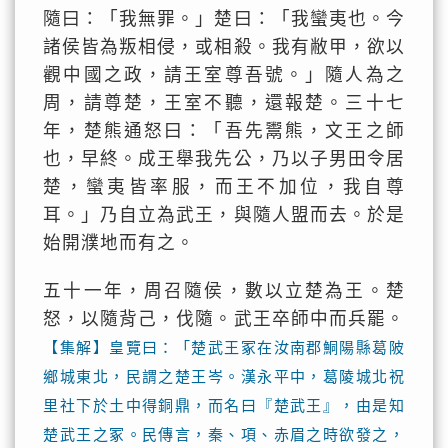
隨曰：「我無罪。」楚曰：「我蠻夷也。今
諸侯皆為叛相侵，或相殺。我有敝甲，欲以
觀中國之政，請王室尊吾號。」隨人為之
周，請尊楚，王室不聽，還報楚。三十七
年，楚熊通怒曰：「吾先鬻熊，文王之師
也，早終。成王舉我先公，乃以子男田令居
楚，蠻夷皆率服，而王不加位，我自尊
耳。」乃自立為武王，與隨人盟而去。於是
始開濮地而有之。
五十一年，周召隨侯，數以立楚為王。楚
怒，以隨背己，伐隨。武王卒師中而兵罷。
【集解】皇覽曰：「楚武王冢在汝南郡鮦陽縣葛陂
鄉城東北，民謂之楚王岑。漢永平中，葛陵城北祝
里社下於土中得銅鼎，而名曰『楚武王』，由是知
楚武王之冢。民傳言，秦、項、赤眉之時欲發之，