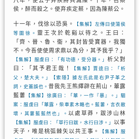
八年，使公子弃疾將兵滅陳。十年，召蔡
侯，醉而殺之。使弃疾定蔡，因為陳蔡公。
十一年，伐徐以恐吳。
【集解】左傳曰使蕩侯
靈王次於乾谿以待之。王曰：
等圍徐。
「齊、晉、魯、衞，其封皆受寶器，我獨
不。今吾使使周求鼎以為分，其予我乎？」
析父對
【集解】服虔曰：「有功德，受分器。」
曰：「其予君王哉！
【集解】賈逵曰：「析
父，楚大夫。」【索隱】據左氏此是右尹子革之
昔我先王熊繹辟在荊山，蓽露
詞，史蓋誤也。
藍蔞
【集解】徐廣曰：「蓽，一作『暴』。」駰
案：服虔曰「蓽露，柴車素木輅也。藍蔞，言衣敝
以處草莽，跋涉山林
壞，其蔞藍藍然也」。
以事
【集解】服虔曰：「草行曰跋，水行曰涉。」
天子，唯是桃弧棘矢以共王事。
【集解】服