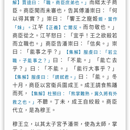
而絀太子商
解】賈逵曰：「職，商臣庶弟也。」
臣。商臣聞而未審也，告其傅潘崇曰：「何
以得其實？」崇曰：「饗王之寵姬
姬，當作
江芊
而勿敬也。」
「妹」。
【正義】亡爾反。
商臣從之。江芊怒曰：「宜乎！王之欲殺若
而立職也。」商臣告潘崇曰：「信矣。」崇
曰：「能事之乎？」
【集解】服虔曰：「若立
曰：「不能。」「能亡去
職，子能事之？」
乎？」曰：「不能。」「能行大事乎？」
曰：「能。」冬
【集解】服虔曰：「謂弒君。」
十月，商臣以宮衞兵圍成王。成王請食熊蹯
而死，
【集解】杜預曰：「熊掌難熟，冀久將有外
不聽。丁未，成王自絞殺。商臣
救之也。」
代立，是為穆王。
穆王立，以其太子宮予潘崇，使為太師，掌