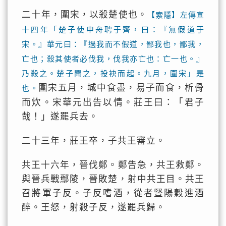
二十年，圍宋，以殺楚使也。
【索隱】左傳宣
十四年「楚子使申舟聘于齊，曰：『無假道于
宋。』華元曰：『過我而不假道，鄙我也，鄙我，
亡也；殺其使者必伐我，伐我亦亡也：亡一也。』
乃殺之。楚子聞之，投袂而起。九月，圍宋」是
圍宋五月，城中食盡，易子而食，析骨
也。
而炊。宋華元出告以情。莊王曰：「君子
哉！」遂罷兵去。
二十三年，莊王卒，子共王審立。
共王十六年，晉伐鄭。鄭告急，共王救鄭。
與晉兵戰鄢陵，晉敗楚，射中共王目。共王
召將軍子反。子反嗜酒，從者豎陽穀進酒
醉。王怒，射殺子反，遂罷兵歸。