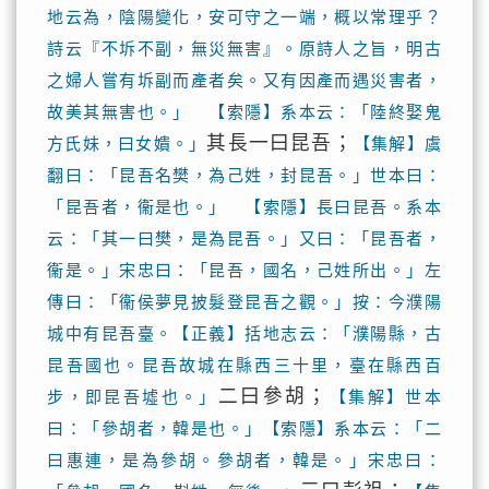
地云為，陰陽變化，安可守之一端，概以常理乎？
詩云『不坼不副，無災無害』。原詩人之旨，明古
之婦人嘗有坼副而產者矣。又有因產而遇災害者，
故美其無害也。」 【索隱】系本云：「陸終娶鬼
其長一曰昆吾；
方氏妹，曰女嬇。」
【集解】虞
翻曰：「昆吾名樊，為己姓，封昆吾。」世本曰：
「昆吾者，衞是也。」 【索隱】長曰昆吾。系本
云：「其一曰樊，是為昆吾。」又曰：「昆吾者，
衞是。」宋忠曰：「昆吾，國名，己姓所出。」左
傳曰：「衞侯夢見披髮登昆吾之觀。」按：今濮陽
城中有昆吾臺。【正義】括地志云：「濮陽縣，古
昆吾國也。昆吾故城在縣西三十里，臺在縣西百
二曰參胡；
步，即昆吾墟也。」
【集解】世本
曰：「參胡者，韓是也。」【索隱】系本云：「二
曰惠連，是為參胡。參胡者，韓是。」宋忠曰：