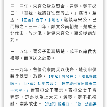
三十三年，宋襄公欲為盟會，召楚。楚王怒
曰：「召我，我將好徃襲辱之。」遂行，至
盂，
遂執辱宋公，已
【正義】音于，宋地也。
而歸之。三十四年，鄭文公南朝楚。楚成王
北伐宋，敗之泓，射傷宋襄公，襄公遂病創
死。
三十五年，晉公子重耳過楚，成王以諸侯客
禮饗，而厚送之於秦。
三十九年，魯僖公來請兵以伐齊，楚使申侯
將兵伐齊，取穀，
【集解】杜預曰：「濟北穀城
縣。」【正義】括地志云：「穀在濟州東阿縣東二
置齊桓公子雍焉。齊桓公七子皆
十六里。」
奔楚，楚盡以為上大夫。滅夔，夔不祀祝
融、鬻熊故也。
【集解】服虔曰：「夔，楚熊渠