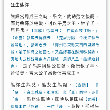
狂生熊繹。
熊繹當周成王之時，舉文、武勤勞之後嗣，
而封熊繹於楚蠻，封以子男之田，姓芉氏，
居丹陽。
【集解】徐廣曰：「在南郡枝江縣。」
【正義】潁容云傳例云：「楚居丹陽，今枝江縣故
城是也。」括地志云：「歸州巴東縣東南四里歸故
城，楚子熊繹之始國也。又熊繹墓在歸州秭歸縣。
輿地志云秭歸縣東有丹陽城，周迴八里，熊繹始封
楚子熊繹與魯公伯禽、衞康叔子牟、
也。」
晉侯爕、齊太公子呂伋俱事成王。
熊繹生熊艾，熊艾生熊䵣，
【索隱】一作
「黮」，音土感反。䵣音但，與「亶」同字，亦作
熊䵣生熊勝。熊勝以弟熊楊
「亶」。
【索隱】
為後。熊楊生
鄒誕本作「熊鍚」。一作「煬」。