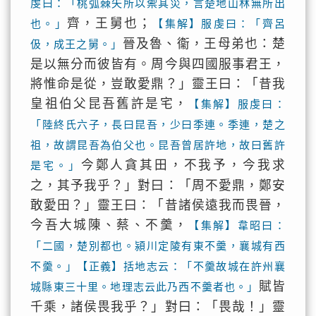
虔曰：「桃弧棘矢所以禦其災，言楚地山林無所出
齊，王舅也；
也。」
【集解】服虔曰：「齊呂
晉及魯、衞，王母弟也：楚
伋，成王之舅。」
是以無分而彼皆有。周今與四國服事君王，
將惟命是從，豈敢愛鼎？」靈王曰：「昔我
皇祖伯父昆吾舊許是宅，
【集解】服虔曰：
「陸終氏六子，長曰昆吾，少曰季連。季連，楚之
祖，故謂昆吾為伯父也。昆吾曾居許地，故曰舊許
今鄭人貪其田，不我予，今我求
是宅。」
之，其予我乎？」對曰：「周不愛鼎，鄭安
敢愛田？」靈王曰：「昔諸侯遠我而畏晉，
今吾大城陳、蔡、不羹，
【集解】韋昭曰：
「二國，楚別都也。潁川定陵有東不羹，襄城有西
不羹。」【正義】括地志云：「不羹故城在許州襄
賦皆
城縣東三十里。地理志云此乃西不羹者也。」
千乘，諸侯畏我乎？」對曰：「畏哉！」靈