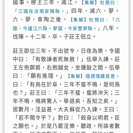
國事。穆王三年，滅江。
【集解】杜預曰：
四年，滅六、蓼。
「江國在汝南安陽縣。」
六、蓼，臯陶之後。
【集解】杜預曰：「六
八年，
國，今廬江六縣。蓼國，今安豐蓼縣。」
伐陳。十二年，卒。子莊王侶立。
莊王即位三年，不出號令，日夜為樂，令國
中曰：「有敢諫者死無赦！」伍舉入諫。莊
王左抱鄭姬，右抱越女，坐鍾鼔之間。伍舉
曰：「願有進隱。」
【集解】隱謂隱藏其意。
曰：「有鳥在於阜，三年不蜚不鳴，是何鳥
也？」莊王曰：「三年不蜚，蜚將沖天；三
年不鳴，鳴將驚人。舉退矣，吾知之矣。」
居數月，淫益甚。大夫蘇從乃入諫。王曰：
「若不聞令乎？」對曰：「殺身以明君，臣
之願也。」於是乃罷淫樂，聽政，所誅者數