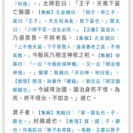
太師若曰：「王子，天篤下菑
『何居』。」
亡殷國，
【集解】孔安國曰：「微子，帝乙子，
故曰『王子』。天生紂為亂，是下菑也。」鄭玄
曰：「少師不答，志在必死。」【正義】菑音災。
乃毋畏畏，不用老長。
【集解】孔安國曰：
「上不畏天菑，下不畏賢人，違戾耆老之長，不用
今殷民乃陋淫神祇之祀。
其教。」
【集解】徐
廣曰：「一云『今殷民侵神犧』，又一云『陋淫侵
神祇』。」駰案：馬融曰「天曰神，地曰祇」。
【索隱】陋淫，尚書作「攘竊」。劉氏云「陋淫猶
今誠得治國，國治身死不恨。為
輕穢也」。
死，終不得治，不如去。」遂亡。
箕子者，
【集解】馬融曰：「箕，國名也。子，
紂親戚也。
爵也。」
【索隱】箕，國；子，爵
也。司馬彪曰「箕子名胥餘」。馬融、王肅以箕子