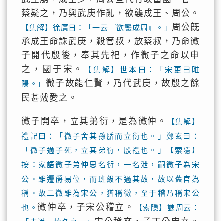
蔡疑之，乃與武庚作亂，欲襲成王、周公。
周公旣
【集解】徐廣曰：「一云『欲襲成周』。」
承成王命誅武庚，殺管叔，放蔡叔，乃命微
子開代殷後，奉其先祀，作微子之命以申
之，國于宋。
【集解】世本曰：「宋更曰睢
微子故能仁賢，乃代武庚，故殷之餘
陽。」
民甚戴愛之。
微子開卒，立其弟衍，是為微仲。
【集解】
禮記曰：「微子舍其孫腯而立衍也。」鄭玄曰：
「微子適子死，立其弟衍，殷禮也。」【索隱】
按：家語微子弟仲思名衍，一名泄，嗣微子為宋
公。雖遷爵易位，而班級不過其故，故以舊官為
稱。故二微雖為宋公，猶稱微，至于稽乃稱宋公
微仲卒，子宋公稽立。
也。
【索隱】譙周云：