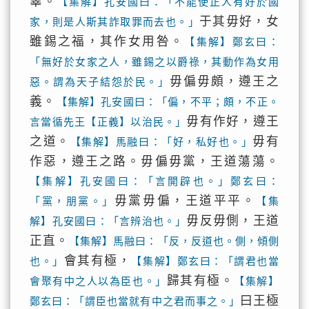
辜。
【集解】孔安國曰：「不能使正人有好於國
于其毋好，女
家，則是人斯其詐取罪而去也。」
雖錫之福，其作女用咎。
【集解】鄭玄曰：
「無好於女家之人，雖錫之以爵祿，其動作為女用
毋偏毋頗，遵王之
惡。謂為天子結怨於民。」
義。
【集解】孔安國曰：「偏，不平；頗，不正。
毋有作好，遵王
言當循先王【正義】以治民。」
之道。
毋有
【集解】馬融曰：「好，私好也。」
作惡，遵王之路。毋偏毋黨，王道蕩蕩。
【集解】孔安國曰：「言開辟也。」鄭玄曰：
毋黨毋偏，王道平平。
「黨，朋黨。」
【集
毋反毋側，王道
解】孔安國曰：「言辨治也。」
正直。
【集解】馬融曰：「反，反道也。側，傾側
會其有極，
也。」
【集解】鄭玄曰：「謂君也當
歸其有極。
會聚有中之人以為臣也。」
【集解】
曰王極
鄭玄曰：「謂臣也當就有中之君而事之。」