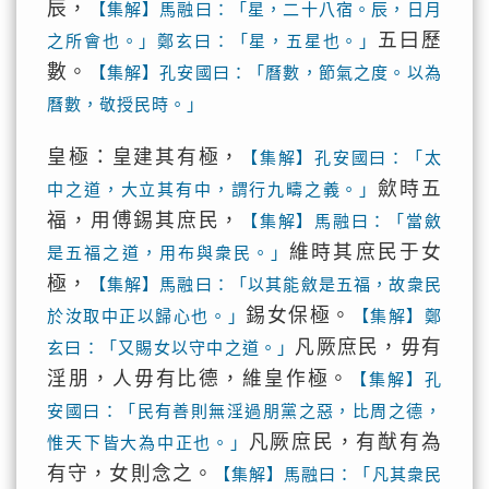
辰，
【集解】馬融曰：「星，二十八宿。辰，日月
五曰歷
之所會也。」鄭玄曰：「星，五星也。」
數。
【集解】孔安國曰：「曆數，節氣之度。以為
曆數，敬授民時。」
皇極：皇建其有極，
【集解】孔安國曰：「太
歛時五
中之道，大立其有中，謂行九疇之義。」
福，用傅錫其庶民，
【集解】馬融曰：「當斂
維時其庶民于女
是五福之道，用布與衆民。」
極，
【集解】馬融曰：「以其能斂是五福，故衆民
錫女保極。
於汝取中正以歸心也。」
【集解】鄭
凡厥庶民，毋有
玄曰：「又賜女以守中之道。」
淫朋，人毋有比德，維皇作極。
【集解】孔
安國曰：「民有善則無淫過朋黨之惡，比周之德，
凡厥庶民，有猷有為
惟天下皆大為中正也。」
有守，女則念之。
【集解】馬融曰：「凡其衆民