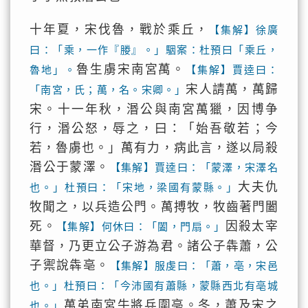
十年夏，宋伐魯，戰於乘丘，
【集解】徐廣
曰：「乘，一作『媵』。」駰案：杜預曰「乘丘，
魯生虜宋南宮萬。
魯地」。
【集解】賈逵曰：
宋人請萬，萬歸
「南宮，氏；萬，名。宋卿。」
宋。十一年秋，湣公與南宮萬獵，因博争
行，湣公怒，辱之，曰：「始吾敬若；今
若，魯虜也。」萬有力，病此言，遂以局殺
湣公于蒙澤。
【集解】賈逵曰：「蒙澤，宋澤名
大夫仇
也。」杜預曰：「宋地，梁國有蒙縣。」
牧聞之，以兵造公門。萬搏牧，牧齒著門闔
死。
因殺太宰
【集解】何休曰：「闔，門扇。」
華督，乃更立公子游為君。諸公子犇蕭，公
子禦說犇亳。
【集解】服虔曰：「蕭，亳，宋邑
也。」杜預曰：「今沛國有蕭縣，蒙縣西北有亳城
萬弟南宮牛將兵圍亳。冬，蕭及宋之
也。」