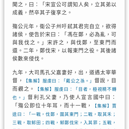
聞之，曰：「宋宣公可謂知人矣，立其弟以
成義，然卒其子復享之。
殤公元年，衞公子州吁弒其君完自立，欲得
諸侯，使告於宋曰：「馮在鄭，必為亂，可
與我伐之。」宋許之，與伐鄭，至東門而
還。二年，鄭伐宋，以報東門之役。其後諸
侯數來侵伐。
九年，大司馬孔父嘉妻好，出，道遇太宰華
督，
督說，目
【集解】服虔曰：「戴公之孫。」
而觀之。
【集解】服虔曰：「目者，極視精不轉
督利孔父妻，乃使人宣言國中曰：
也。」
「殤公即位十年耳，而十一戰，
【集解】賈
逵曰：「一戰，伐鄭，圍其東門；二戰，取其禾；
三戰，取邾田；四戰，邾鄭伐宋，入其郛；五戰，