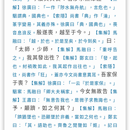
解】徐廣曰：「一作『陟水無舟航』，言危也。」
駰謂典，國典也。【索隱】尚書「典」作「淪」，
篆字變易，其義亦殊。徐廣曰「典，國典也」。喪
殷遂喪，越至于今。」
音息浪反。
【集解】馬
曰：
融曰：「越，於也。於是至矣，於今到矣。」
「太師，少師，
【集解】馬融曰：「重呼告
我其發出徃？
之。」
【集解】鄭玄曰：「發，起
也。紂禍敗如此，我其起作出往也。」【索隱】
吾家保
往，尚書作「狂」，蓋亦今文尚書意異耳。
于喪？
【集解】徐廣曰：「一云『於是家保』。」
今女無故告
駰案：馬融曰「卿大夫稱家」。
【集
解】王肅曰：「無意告我也，是微子求教誨也。」
予，顛躋，如之何其？」
【集解】馬融曰：
「躋猶墜也。恐顛墜於非義，當如之何也。」鄭玄
曰：「其，語助也。齊魯之閒聲如『姬』。記曰