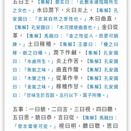
五曰土。
【集解】鄭玄曰：「此數本諸陰陽所生
水曰潤下，火曰炎上，
之次也。」
【集解】孔
木曰曲直，
安國曰：「言其自然之常性也。」
金曰從
【集解】孔安國曰：「木可揉使曲直也。」
革，
【集解】馬融曰：「金之性從人，而更可銷
土曰稼穡。
鑠。」
【集解】王肅曰：「種之曰
潤下作鹹，
稼，斂之曰穡。」
【集解】孔安國
炎上作苦，
曰：「水鹵所生。」
【集解】孔安國
曲直作酸，
曰：「焦氣之味。」
【集解】孔安國
從革作辛，
曰：「木實之性。」
【集解】孔安國
稼穡作甘。
曰：「金氣之味。」
【集解】孔安國
曰：「甘味生於百穀。五行以下，箕子所陳。」
五事：一曰貌，二曰言，三曰視，四曰聽，
五曰思。貌曰恭，言曰從，
【集解】馬融曰：
視曰明，聽曰聦，思曰
「發言當使可從。」