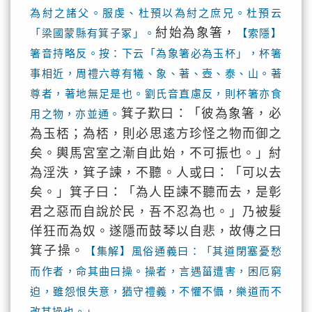
為紂之諸父。服虔、杜預以為紂之庶兄。杜預云
紂始為象箸，
「梁國蒙縣有箕子冢」。
【索隱】
箸音持略反。按：下云「為象箸必為玉杯」，杯箸
事相近，周禮六尊有犧、象、著、壺、泰、山。著
尊者，著地無足是也。劉氏音直慮反，則杯箸亦食
箕子歎曰：「彼為象箸，必
用之物，亦並通。
為玉桮；為桮，則必思逺方珍怪之物而御之
矣。輿馬宮室之漸自此始，不可振也。」紂
為淫泆，箕子諫，不聽。人或曰：「可以去
矣。」箕子曰：「為人臣諫不聽而去，是彰
君之惡而自說於民，吾不忍為也。」乃被髮
佯狂而為奴。遂隱而鼓琴以自悲，故傳之曰
箕子操。
【集解】風俗通義曰：「其道閉塞憂愁
而作者，命其曲曰操。操者，言遇菑遭害，困厄窮
迫，雖怨恨失意，猶守禮義，不懼不懾，樂道而不
改其操也。」