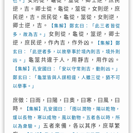
女則從，龜從，筮從，卿士逆，庶民
也。」
逆，吉。卿士從，龜從，筮從，女則逆，庶
民逆，吉。庶民從，龜從，筮從，女則逆，
卿士逆，吉。
【集解】鄭玄曰：「此三者皆從
女則從，龜從，筮逆，卿士
多，故為吉。」
逆，庶民逆，作內吉，作外凶。
【集解】鄭
玄曰：「此逆者多，以故舉事於境內則吉，境外則
龜筮共違于人，用靜吉，用作凶。
凶。」
【集解】孔安國曰：「安以守常則吉，動則凶。」
鄭玄曰：「龜筮皆與人謀相違，人雖三從，猶不可
以舉事。」
庶徵：曰雨，曰陽，曰奧，曰寒，曰風，曰
時。
【集解】孔安國曰：「雨以潤物，陽以乾物，
煖以長物，寒以成物，風以動物。五者各以時，所
五者來備，各以其序，庶草繁
以為衆驗。」