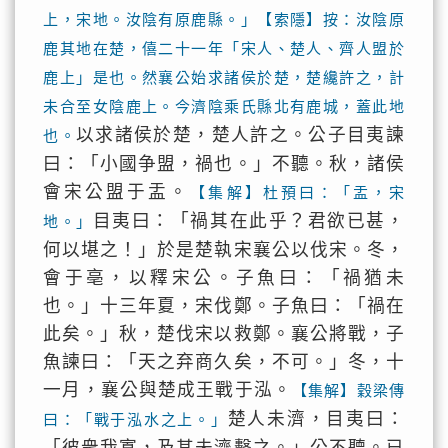
上，宋地。汝陰有原鹿縣。」【索隱】按：汝陰原
鹿其地在楚，僖二十一年「宋人、楚人、齊人盟於
鹿上」是也。然襄公始求諸侯於楚，楚纔許之，計
未合至女陰鹿上。今濟陰乘氏縣北有鹿城，蓋此地
以求諸侯於楚，楚人許之。公子目夷諫
也。
曰：「小國争盟，禍也。」不聽。秋，諸侯
會宋公盟于盂。
【集解】杜預曰：「盂，宋
目夷曰：「禍其在此乎？君欲已甚，
地。」
何以堪之！」於是楚執宋襄公以伐宋。冬，
會于亳，以釋宋公。子魚曰：「禍猶未
也。」十三年夏，宋伐鄭。子魚曰：「禍在
此矣。」秋，楚伐宋以救鄭。襄公將戰，子
魚諫曰：「天之弃商久矣，不可。」冬，十
一月，襄公與楚成王戰于泓。
【集解】穀梁傳
楚人未濟，目夷曰：
曰：「戰于泓水之上。」