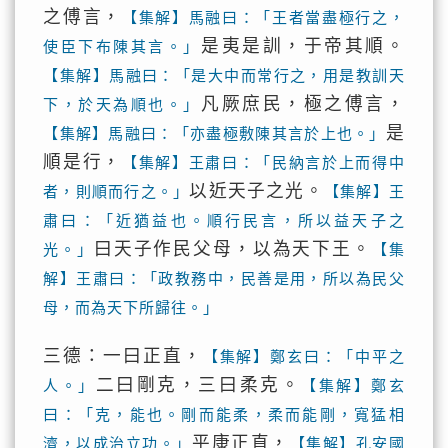
之傅言，
【集解】馬融曰：「王者當盡極行之，
是夷是訓，于帝其順。
使臣下布陳其言。」
【集解】馬融曰：「是大中而常行之，用是教訓天
凡厥庶民，極之傅言，
下，於天為順也。」
是
【集解】馬融曰：「亦盡極敷陳其言於上也。」
順是行，
【集解】王肅曰：「民納言於上而得中
以近天子之光。
者，則順而行之。」
【集解】王
肅曰：「近猶益也。順行民言，所以益天子之
曰天子作民父母，以為天下王。
光。」
【集
解】王肅曰：「政教務中，民善是用，所以為民父
母，而為天下所歸往。」
三德：一曰正直，
【集解】鄭玄曰：「中平之
二曰剛克，三曰柔克。
人。」
【集解】鄭玄
曰：「克，能也。剛而能柔，柔而能剛，寬猛相
平康正直，
濟，以成治立功。」
【集解】孔安國