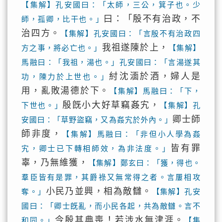
【集解】孔安國曰：「太師，三公，箕子也。少
曰：「殷不有治政，不
師，孤卿，比干也。」
治四方。
【集解】孔安國曰：「言殷不有治政四
我祖遂陳於上，
方之事，將必亡也。」
【集解】
馬融曰：「我祖，湯也。」孔安國曰：「言湯遂其
紂沈湎於酒，婦人是
功，陳力於上世也。」
用，亂敗湯德於下。
【集解】馬融曰：「下，
殷旣小大好草竊姦宄，
下世也。」
【集解】孔
卿士師
安國曰：「草野盜竊，又為姦宄於外內。」
師非度，
【集解】馬融曰：「非但小人學為姦
皆有罪
宄，卿士已下轉相師效，為非法度。」
辜，乃無維獲，
【集解】鄭玄曰：「獲，得也。
羣臣皆有是罪，其爵祿又無常得之者。言屢相攻
小民乃並興，相為敵讎。
奪。」
【集解】孔安
國曰：「卿士旣亂，而小民各起，共為敵讎。言不
今殷其典喪！若涉水無津涯。
和同。」
【集