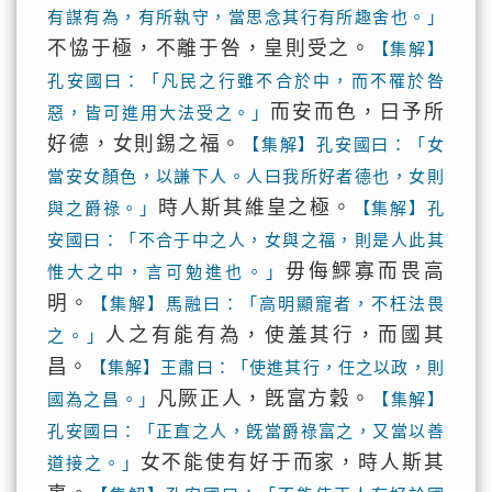
有謀有為，有所執守，當思念其行有所趣舍也。」
不恊于極，不離于咎，皇則受之。
【集解】
孔安國曰：「凡民之行雖不合於中，而不罹於咎
而安而色，曰予所
惡，皆可進用大法受之。」
好德，女則錫之福。
【集解】孔安國曰：「女
當安女顏色，以謙下人。人曰我所好者德也，女則
時人斯其維皇之極。
與之爵祿。」
【集解】孔
安國曰：「不合于中之人，女與之福，則是人此其
毋侮鰥寡而畏高
惟大之中，言可勉進也。」
明。
【集解】馬融曰：「高明顯寵者，不枉法畏
人之有能有為，使羞其行，而國其
之。」
昌。
【集解】王肅曰：「使進其行，任之以政，則
凡厥正人，旣富方穀。
國為之昌。」
【集解】
孔安國曰：「正直之人，旣當爵祿富之，又當以善
女不能使有好于而家，時人斯其
道接之。」