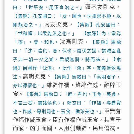
彊不友剛克，
曰：「世平安，用正直治之。」
【集解】孔安國曰：「友，順也。世彊禦不順，以
內友柔克，
剛能治之。」
【集解】孔安國曰：
「世和順，以柔能治之也。」 【索隱】內，當為
沈漸剛克，
「燮」。燮，和也。
【集解】馬融
曰：「沈，陰也。潛，伏也。陰伏之謀，謂賊臣亂
子非一朝一夕之漸，君親無將，將而誅。」【索
隱】尚書作「沈潛」，此作「漸」字，其義當依馬
高明柔克。
注。
【集解】馬融曰：「高明君子，
維辟作福，維辟作威，維辟玉
亦以德懷也。」
食。
【集解】馬融曰：「辟，君也。玉食，美食。
不言王者，關諸侯也。」鄭玄曰：「作福，專爵賞
臣無有
也。作威，專刑罰也。玉食，備珍美也。」
作福作威玉食。臣有作福作威玉食，其害于
而家，凶于而國，人用側頗辟，民用僭忒。