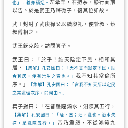
左牽羊，右把茅，膝行而前
也」，義亦稍迂。
以告。於是武王乃釋微子，復其位如故。
武王封紂子武庚祿父以續殷祀，使管叔、蔡
叔傅相之。
武王旣克殷，訪問箕子。
武王曰：「於乎！維天陰定下民，相和其
居，
【集解】孔安國曰：「天不言而默定下民，助
我不知其常倫所
合其居，使有常生之資也。」
序。」
【集解】孔安國曰：「言我不知天所以定民
之常道理次序，問何由。」
箕子對曰：「在昔鯀陻鴻水，汨陳其五行，
【集解】孔安國曰：「陻，塞；汨，亂也。治水失
帝乃震怒，不從鴻範九
道，是亂陳五行。」