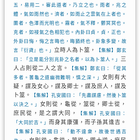
五，易用二。審此道者，乃立之也。雨者，兆之
體，氣如雨然也。濟者，如雨止之雲氣在上者也。
圛者，色澤而光明也。霧者，氣不釋，鬱冥冥也。
克者，如祲氣之色相犯也。內卦曰貞，貞，正也。
外卦曰悔，悔之言晦也，晦猶終也。卦象多變，故
立時人為卜筮，
言『衍貣』也。」
【集解】鄭玄
三
曰：「立是能分別兆卦之名者，以為卜筮人。」
人占則從二人之言。
【集解】鄭玄曰：「從其
女則有大
多者。蓍龜之道幽微難明，慎之深。」
疑，謀及女心，謀及卿士，謀及庶人，謀及
卜筮。
【集解】孔安國曰：「先盡謀慮，然後卜筮
女則從，龜從，筮從，卿士從，
以決之。」
庶民從，是之謂大同，
【集解】孔安國曰：
而身其康彊，而子孫其逢吉。
「大同於吉。」
【集解】孔安國曰：「動不違衆，故後世遇吉