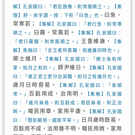
解】孔安國曰：「君臣逸豫，則常煖順之。」【索
曰急，
隱】舒，依字讀。按：下有「曰急」也。
常寒若；
【集解】孔安國曰：「君行急，則常寒
曰霧，常風若。
順之。」
【集解】孔安國曰：
王眚維歲，
「君行霧闇，則常風順之。」
【集
解】馬融曰：「言王者所眚職，如歲兼四時也。」
卿士維月，
【集解】孔安國曰：「卿士各有所
師尹維日。
掌，如月之有別。」
【集解】孔安國
曰：「衆正官之吏分治其職，如日之有歲月也。」
歲月日時毋易，
【集解】孔安國曰：「各順
百穀用成，治用明，
常。」
【集解】孔安國
曰：「歲月無易，則百穀成；君臣無易，則正治
畯民用章，家用平康。
明。」
【集解】孔安國
日月歲時旣易，
曰：「賢臣顯用，國家平寧。」
百穀用不成，治用昬不明，畯民用微，家用