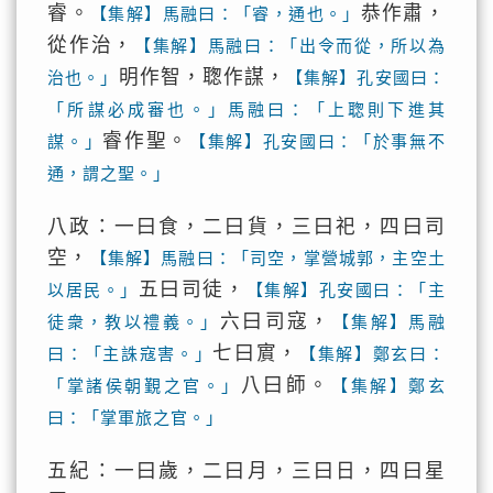
睿。
恭作肅，
【集解】馬融曰：「睿，通也。」
從作治，
【集解】馬融曰：「出令而從，所以為
明作智，聦作謀，
治也。」
【集解】孔安國曰：
「所謀必成審也。」馬融曰：「上聦則下進其
睿作聖。
謀。」
【集解】孔安國曰：「於事無不
通，謂之聖。」
八政：一曰食，二曰貨，三曰祀，四曰司
空，
【集解】馬融曰：「司空，掌營城郭，主空土
五曰司徒，
以居民。」
【集解】孔安國曰：「主
六曰司寇，
徒衆，教以禮義。」
【集解】馬融
七曰賔，
曰：「主誅寇害。」
【集解】鄭玄曰：
八曰師。
「掌諸侯朝覲之官。」
【集解】鄭玄
曰：「掌軍旅之官。」
五紀：一曰歲，二曰月，三曰日，四曰星