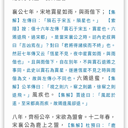
襄公七年，宋地霣星如雨，與雨偕下；
【集
解】左傳曰：「隕石于宋五，隕星也。」 【索
隱】按：僖十六年左傳「霣石于宋五，霣星也。六
鶂退飛，過宋都」。是當宋襄公之時。訪內史叔興
曰「吉凶焉在」？對曰「君將得諸侯而不終」也。
然莊七年傳又云「恆星不見，夜中星霣如雨，與雨
偕也」。且與雨偕下，自在別年，不與霣石退鶂之
事同。此史以霣石為霣星，遂連恆星不見之時與雨
六鶂退蜚，
偕為文，故與左傳小不同也。
【集
解】公羊傳曰：「視之則六，察之則鷁，徐察之則
風疾也。
退飛。」
【集解】賈逵曰：「風起於
逺，至宋都高而疾，故鶂逢風卻退。」
八年，齊桓公卒，宋欲為盟會。十二年春，
宋襄公為鹿上之盟，
【集解】杜預曰：「鹿