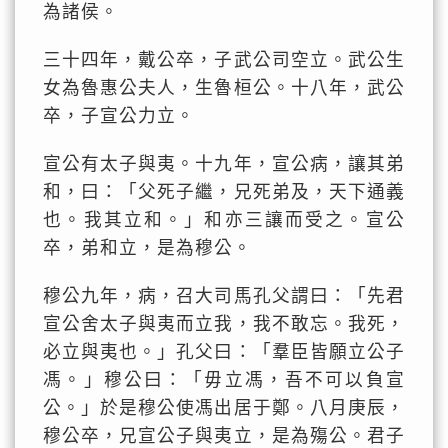
為諸侯。
三十四年，戴公卒，子武公司空立。武公生
女為魯惠公夫人，生魯桓公。十八年，武公
卒，子宣公力立。
宣公有太子與夷。十九年，宣公病，讓其弟
和，曰：「父死子繼，兄死弟及，天下通義
也。我其立和。」和亦三讓而受之。宣公
卒，弟和立，是為穆公。
穆公九年，病，召大司馬孔父謂曰：「先君
宣公舍太子與夷而立我，我不敢忘。我死，
必立與夷也。」孔父曰：「羣臣皆願立公子
馮。」穆公曰：「毋立馮，吾不可以負宣
公。」於是穆公使馮出居于鄭。八月庚辰，
穆公卒，兄宣公子與夷立，是為殤公。君子