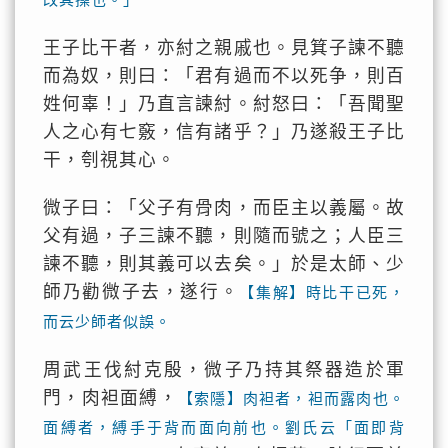
王子比干者，亦紂之親戚也。見箕子諫不聽
而為奴，則曰：「君有過而不以死争，則百
姓何辜！」乃直言諫紂。紂怒曰：「吾聞聖
人之心有七竅，信有諸乎？」乃遂殺王子比
干，刳視其心。
微子曰：「父子有骨肉，而臣主以義屬。故
父有過，子三諫不聽，則隨而號之；人臣三
諫不聽，則其義可以去矣。」於是太師、少
師乃勸微子去，遂行。
【集解】時比干已死，
而云少師者似誤。
周武王伐紂克殷，微子乃持其祭器造於軍
門，肉袒面縛，
【索隱】肉袒者，袒而露肉也。
面縛者，縛手于背而面向前也。劉氏云「面即背