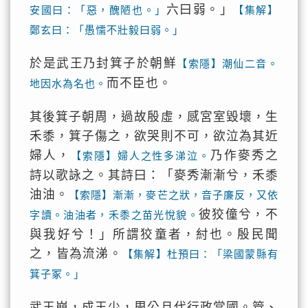
六曰弱。」
安國曰：「惡，醜陋也。」
【集解】
鄭玄曰：「愚懦不壯毅曰弱。」
於是武王乃封箕子於朝鮮
【索隱】潮仙二音。
而不臣也。
地因水為名也。
其後箕子朝周，過故殷虛，感宮室毀壞，生
禾黍，箕子傷之，欲哭則不可，欲泣為其近
婦人，
乃作麥秀之
【索隱】婦人之性多涕泣。
詩以歌詠之。其詩曰：「麥秀漸漸兮，禾黍
油油。
【索隱】漸漸，麥芒之狀，音子廉反，又依
彼狡僮兮，不
字讀。油油者，禾黍之苗光悅貌。
與我好兮！」所謂狡童者，紂也。殷民聞
之，皆為流涕。
【集解】杜預曰：「梁國蒙縣有
箕子冢。」
武王崩，成王少，周公旦代行政當國。管、