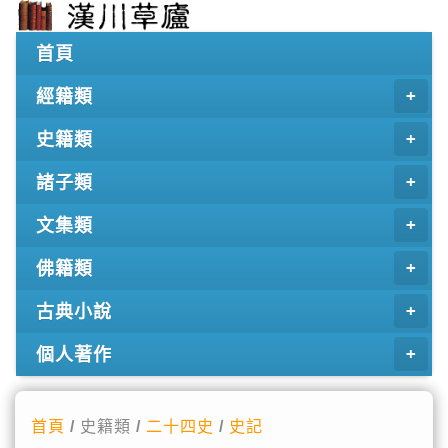
首頁
經籍類
史籍類
諸子類
文集類
佛籍類
古典小說
個人著作
首頁
/ 史籍類 /
二十四史
/
史記