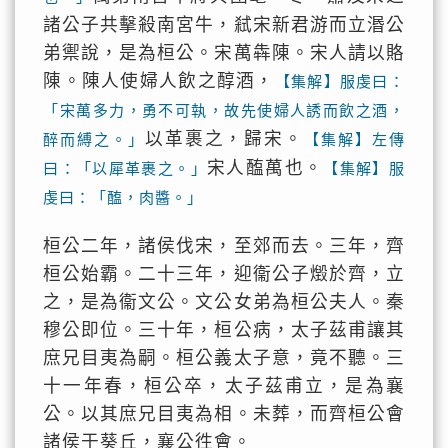
諸公子共擊殺南宮牛，弒宋新君游而立湣公
弟禦說，是為桓公。宋萬犇陳。宋人請以賂
陳。陳人使婦人飲之醇酒，
【集解】服虔曰：
「宋萬多力，勇不可執，故先使婦人誘而飲之酒，
以革裹之，歸宋。
醉而縛之。」
【集解】左傳
宋人醢萬也。
曰：「以犀革裹之。」
【集解】服
虔曰：「醢，肉醬。」
桓公二年，諸侯伐宋，至郊而去。三年，齊
桓公始霸。二十三年，迎衞公子燬於齊，立
之，是為衞文公。文公女弟為桓公夫人。秦
穆公即位。三十年，桓公病，太子茲甫讓其
庶兄目夷為嗣。桓公義太子意，竟不聽。三
十一年春，桓公卒，太子茲甫立，是為襄
公。以其庶兄目夷為相。未葬，而齊桓公會
諸侯于葵丘，襄公徃會。