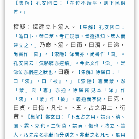
【集解】孔安國曰：「在位不端平，則下民僭
差。」
稽疑：擇建立卜筮人。
【集解】孔安國曰：
「龜曰卜，蓍曰筮。考正疑事，當選擇知卜筮人而
乃命卜筮，曰雨，曰濟，曰涕，
建立之。」
尚書作「圛」。【索隱】涕音亦，尚書作「圛」。
孔安國云「氣駱驛亦連續」。今此文作「涕」，是
曰霧，
涕泣亦相連之狀也。
【集解】徐廣曰：「一
曰『洟』，曰『被』。」【索隱】霧音蒙，然
「蒙」與「霧」亦通。徐廣所見本「涕」作
曰克，
「洟」，「蒙」作「被」，義通而字變。
曰貞，曰悔，凡七。卜五，占之用二，衍
貣。
【集解】鄭玄曰：「卜五占之用，謂雨、濟、
圛、霧、克也。二衍貣，謂貞、悔也。將立卜筮
人，乃先命名兆卦而分別之。兆卦之名凡七，龜用