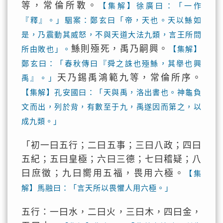
等，常倫所斁。
【集解】徐廣曰：「一作
『釋』。」駰案：鄭玄曰「帝，天也。天以鯀如
是，乃震動其威怒，不與天道大法九類，言王所問
鯀則殛死，禹乃嗣興。
所由敗也」。
【集解】
鄭玄曰：「春秋傳曰『舜之誅也殛鯀，其舉也興
天乃錫禹鴻範九等，常倫所序。
禹』。」
【集解】孔安國曰：「天與禹，洛出書也。神龜負
文而出，列於背，有數至于九，禹遂因而第之，以
成九類。」
「初一曰五行；二曰五事；三曰八政；四曰
五紀；五曰皇極；六曰三德；七曰稽疑；八
曰庶徵；九曰嚮用五福，畏用六極。
【集
解】馬融曰：「言天所以畏懼人用六極。」
五行：一曰水，二曰火，三曰木，四曰金，