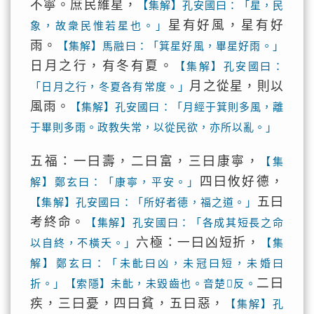
不寧。庶民維星，
【集解】孔安國曰：「星，民
星有好風，星有好
象，故衆民惟若星也。」
雨。
【集解】馬融曰：「箕星好風，畢星好雨。」
日月之行，有冬有夏。
【集解】孔安國曰：
月之從星，則以
「日月之行，冬夏各有常度。」
風雨。
【集解】孔安國曰：「月經于箕則多風，離
于畢則多雨。政教失常，以從民欲，亦所以亂。」
五福：一曰壽，二曰富，三曰康寧，
【集
四曰攸好德，
解】鄭玄曰：「康寧，平安。」
五曰
【集解】孔安國曰：「所好者德，福之道。」
考終命。
【集解】孔安國曰：「各成其短長之命
六極：一曰凶短折，
以自終，不橫夭。」
【集
解】鄭玄曰：「未齔曰凶，未冠曰短，未婚曰
二曰
折。」【索隱】未齔，未毀齒也。音楚𢗟反。
疾，三曰憂，四曰貧，五曰惡，
【集解】孔