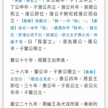
宋公稽卒，子丁公申立。
「未謚，故名之。」
丁公申卒，子湣公共立。湣公共卒，弟煬公
熙立。煬公即位，湣公子鮒祀弒煬公而自
立，
【集解】徐廣曰：「鮒，一作『魴』。」【索
隱】徐云一本作「魴」，譙周亦作「魴祀」，據左
氏，即湣公庶子也。弒煬公，欲立太子弗父何，何
曰「我當立」，是為厲公。厲公
讓不受。
卒，子釐公舉立。
釐公十七年，周厲王出奔彘。
二十八年，釐公卒，子惠公覸立。
【集解】
惠公四年，周宣王
呂忱曰：「覸音古莧反。」
即位。三十年，惠公卒，子哀公立。哀公元
年卒，子戴公立。
戴公二十九年，周幽王為犬戎所殺，秦始列