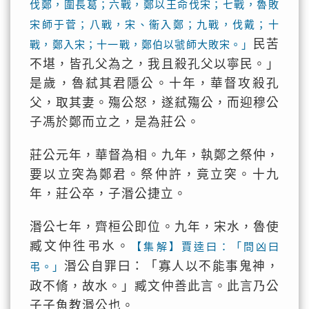
伐鄭，圍長葛；六戰，鄭以王命伐宋；七戰，魯敗
宋師于菅；八戰，宋、衞入鄭；九戰，伐戴；十
民苦
戰，鄭入宋；十一戰，鄭伯以虢師大敗宋。」
不堪，皆孔父為之，我且殺孔父以寧民。」
是歲，魯弒其君隱公。十年，華督攻殺孔
父，取其妻。殤公怒，遂弒殤公，而迎穆公
子馮於鄭而立之，是為莊公。
莊公元年，華督為相。九年，執鄭之祭仲，
要以立突為鄭君。祭仲許，竟立突。十九
年，莊公卒，子湣公捷立。
湣公七年，齊桓公即位。九年，宋水，魯使
臧文仲徃弔水。
【集解】賈逵曰：「問凶曰
湣公自罪曰：「寡人以不能事鬼神，
弔。」
政不脩，故水。」臧文仲善此言。此言乃公
子子魚教湣公也。