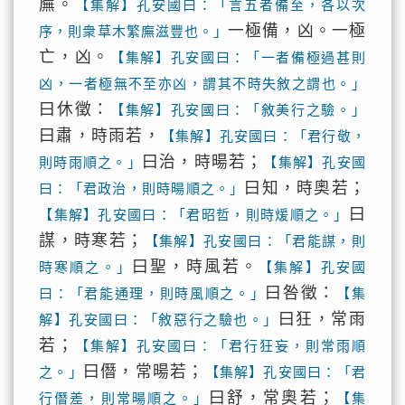
廡。
【集解】孔安國曰：「言五者備至，各以次
一極備，凶。一極
序，則衆草木繁廡滋豐也。」
亡，凶。
【集解】孔安國曰：「一者備極過甚則
凶，一者極無不至亦凶，謂其不時失敘之謂也。」
曰休徵：
【集解】孔安國曰：「敘美行之驗。」
曰肅，時雨若，
【集解】孔安國曰：「君行敬，
曰治，時暘若；
則時雨順之。」
【集解】孔安國
曰知，時奧若；
曰：「君政治，則時暘順之。」
曰
【集解】孔安國曰：「君昭哲，則時煖順之。」
謀，時寒若；
【集解】孔安國曰：「君能謀，則
曰聖，時風若。
時寒順之。」
【集解】孔安國
曰咎徵：
曰：「君能通理，則時風順之。」
【集
曰狂，常雨
解】孔安國曰：「敘惡行之驗也。」
若；
【集解】孔安國曰：「君行狂妄，則常雨順
曰僭，常暘若；
之。」
【集解】孔安國曰：「君
曰舒，常奧若；
行僭差，則常暘順之。」
【集