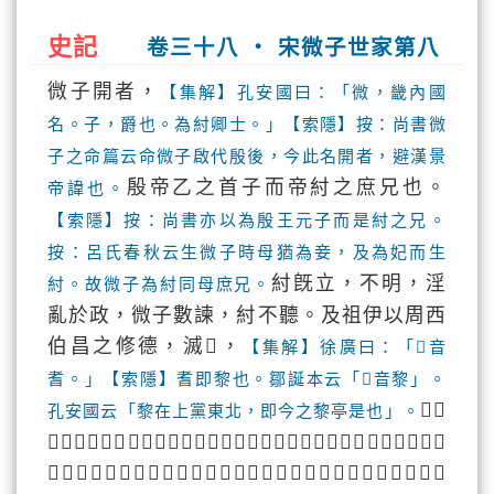
史記
卷三十八 ‧ 宋微子世家第八
微子開者，
【集解】孔安國曰：「微，畿內國
名。子，爵也。為紂卿士。」【索隱】按：尚書微
子之命篇云命微子啟代殷後，今此名開者，避漢景
殷帝乙之首子而帝紂之庶兄也。
帝諱也。
【索隱】按：尚書亦以為殷王元子而是紂之兄。
按：呂氏春秋云生微子時母猶為妾，及為妃而生
紂旣立，不明，淫
紂。故微子為紂同母庶兄。
亂於政，微子數諫，紂不聽。及祖伊以周西
伯昌之修德，滅𨸒，
【集解】徐廣曰：「𨸒音
耆。」【索隱】耆即黎也。鄒誕本云「𨛫音黎」。
𨸒國
孔安國云「黎在上黨東北，即今之黎亭是也」。
懼禍至，以告紂。紂曰：「我生不有命在天乎？是何能為！」於是微
子度紂終不可諫，欲死之，及去，未能自決，乃問於太師、少師