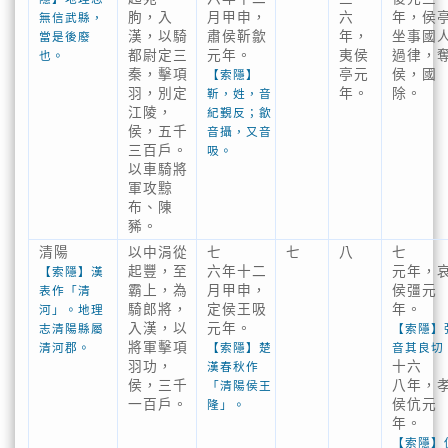
朐，入
月甲申，
六
年，侯
無信武縣，
漢，以騎
肅侯靳歙
年，
坐事國
當是後廢
都尉定三
元年。
夷侯
過律，
也。
秦，擊項
亭元
侯，國
【索隱】
羽，別定
年。
除。
靳，姓，音
江陵，
紀覲反；歙
侯，五千
音攝，又音
三百戶。
吸。
以車騎將
軍攻黥
布、陳
豨。
清陽
以中涓從
七
七
八
七
起豐，至
六年十二
元年，
【索隱】漢
霸上，為
月甲申，
侯彊元
表作「清
騎郎將，
定侯王吸
年。
河」。地理
入漢，以
元年。
志清陽縣屬
【索隱】
將軍擊項
清河郡。
【索隱】楚
音其良切
羽功，
十六
漢春秋作
侯，三千
八年，
「清陽侯王
一百戶。
侯伉元
隆」。
年。
【索隱】