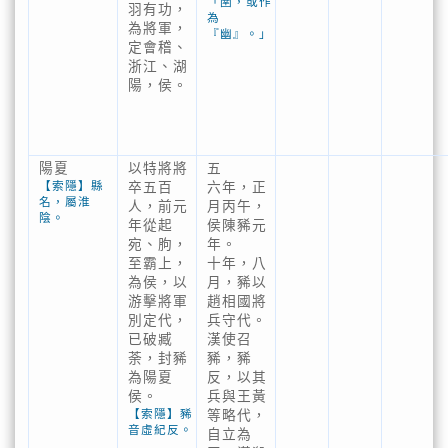
「圉，或作
羽有功，
為
為將軍，
『幽』。」
定會稽、
浙江、湖
陽，侯。
陽夏
以特將將
五
【索隱】縣
卒五百
六年，正
名，屬淮
人，前元
月丙午，
陰。
年從起
侯陳豨元
宛、朐，
年。
至霸上，
十年，八
為侯，以
月，豨以
游擊將軍
趙相國將
別定代，
兵守代。
已破臧
漢使召
荼，封豨
豨，豨
為陽夏
反，以其
侯。
兵與王黃
【索隱】豨
等略代，
音虛紀反。
自立為