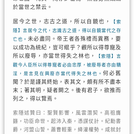
於當世之禁云。
居今之世，志古之道，所以自鏡也，
【索
隱】言居今之代，志識古之道，得以自鏡當代之存
未必盡同。帝王者各殊禮而異務，要
亡也。
以成功為統紀，豈可緄乎？觀所以得尊寵及
所以廢辱，亦當世得失之林也，
【索隱】言
觀今人臣所以得尊寵者必由忠厚，被廢辱者亦由驕
何必舊
淫，是言見在興廢亦當代得失之林也。
聞？於是謹其終始，表其文，頗有所不盡本
末；著其明，疑者闕之。後有君子，欲推而
列之，得以覽焉。
索隱述贊曰：聖賢影響，風雲潛契。高祖膺
籙，功臣命世。起沛入秦，憑謀仗計。紀勳書
爵，河盟山誓。蕭曹輕重，絳灌權勢。咸就封