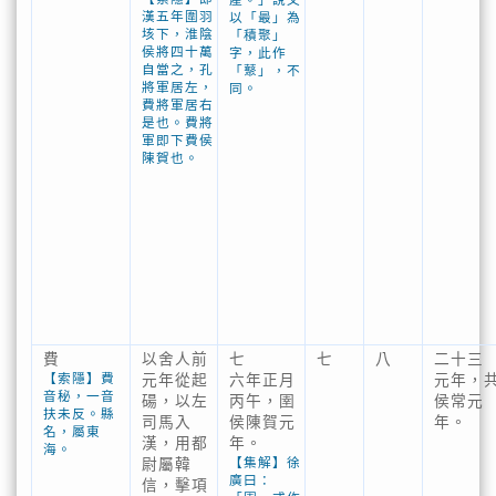
漢五年圍羽
以「最」為
垓下，淮陰
「積聚」
侯將四十萬
字，此作
自當之，孔
「藂」，不
將軍居左，
同。
費將軍居右
是也。費將
軍即下費侯
陳賀也。
費
以舍人前
七
七
八
二十三
【索隱】費
元年從起
六年正月
元年，
音秘，一音
碭，以左
丙午，圉
侯常元
扶未反。縣
司馬入
侯陳賀元
年。
名，屬東
漢，用都
年。
海。
【集解】徐
尉屬韓
廣曰：
信，擊項