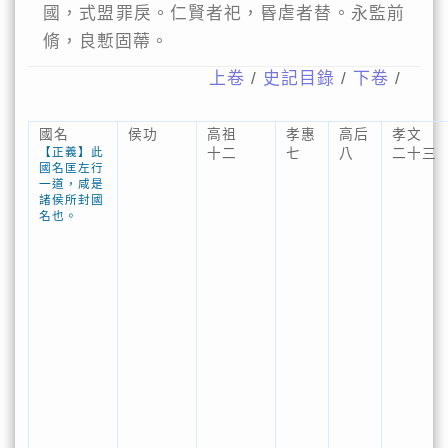
國，式盟罪戾。仁賢者祀，昬虐者替。永監前
脩，良慙固蔕。
上卷
/
史記目錄
/
下卷
/
國名
侯功
高祖
孝惠
高后
孝文
【正義】此
十二
七
八
二十三
國名匡左行
一道，咸是
諸侯所封國
名也。