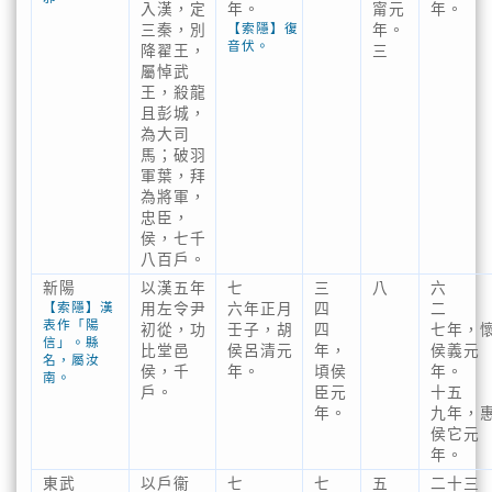
入漢，定
年。
甯元
年。
【索隱】復
三秦，別
年。
音伏。
降翟王，
三
屬悼武
王，殺龍
且彭城，
為大司
馬；破羽
軍葉，拜
為將軍，
忠臣，
侯，七千
八百戶。
新陽
以漢五年
七
三
八
六
【索隱】漢
用左令尹
六年正月
四
二
表作「陽
初從，功
壬子，胡
四
七年，
信」。縣
比堂邑
侯呂清元
年，
侯義元
名，屬汝
侯，千
年。
頃侯
年。
南。
戶。
臣元
十五
年。
九年，
侯它元
年。
東武
以戶衞
七
七
五
二十三