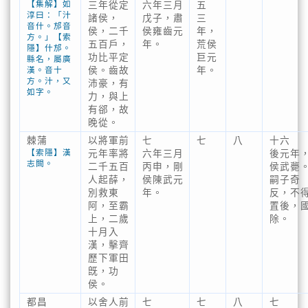
【集解】如
三年從定
六年三月
五
淳曰：「汁
諸侯，
戊子，肅
三
音什。邡音
侯，二千
侯雍齒元
年，
方。」【索
五百戶，
年。
荒侯
隱】什邡。
功比平定
巨元
縣名，屬廣
漢。音十
侯。齒故
年。
方。汁，又
沛豪，有
如字。
力，與上
有郤，故
晚從。
棘蒲
以將軍前
七
七
八
十六
【索隱】漢
元年率將
六年三月
後元年
志闕。
二千五百
丙申，剛
侯武薨
人起薛，
侯陳武元
嗣子奇
別救東
年。
反，不
阿，至霸
置後，
上，二歲
除。
十月入
漢，擊齊
歷下軍田
旣，功
侯。
都昌
以舍人前
七
七
八
七