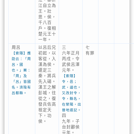
江自立為
王。壯
思，侯，
千八百
戶。復相
楚元王十
一年。
周呂
以呂后兄
三
七
初起，以
六年正月
有罪
【索隱】應
客從，入
丙戌，令
劭云：「周
漢為侯。
武侯呂澤
呂，國
還定三
元年。
也。」案：
秦，將兵
「周」及
【索隱】
先入碭。
「呂」皆國
令，邑；
漢王之解
名。濟陰有
武，謚也。
彭城，往
呂都縣。
又改封令，
從之，復
令，縣名，
發兵佐高
在滎陽，出
祖定天
晉地道記。
下，功
四
侯。
九年，子
台封酈侯
元年。