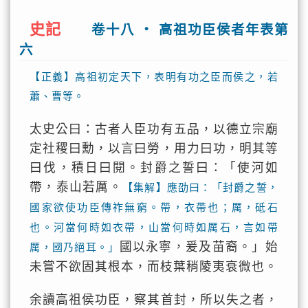
史記
卷十八 ‧ 高祖功臣侯者年表第
六
【正義】高祖初定天下，表明有功之臣而侯之，若
蕭、曹等。
太史公曰：古者人臣功有五品，以德立宗廟
定社稷曰勳，以言曰勞，用力曰功，明其等
曰伐，積日曰閱。封爵之誓曰：「使河如
帶，泰山若厲。
【集解】應劭曰：「封爵之誓，
國家欲使功臣傳祚無窮。帶，衣帶也；厲，砥石
也。河當何時如衣帶，山當何時如厲石，言如帶
國以永寧，爰及苗裔。」始
厲，國乃絕耳。」
未嘗不欲固其根本，而枝葉稍陵夷衰微也。
余讀高祖侯功臣，察其首封，所以失之者，