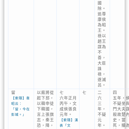
國
除。
追尊
康侯
為昭
王。
祿以
趙王
謀為
不
善，
大臣
誅
祿，
遂滅
呂。
留
以廄將從
七
七
二
四
起下邳，
六年正月
六
五年，
【索隱】韋
以韓申徒
丙午，文
三
不疑坐
昭云：
下韓國，
成侯張良
年，
門大夫
「留，今在
言上張旗
元年。
不疑
殺故楚
彭城。」
志，秦王
元
史，當
【索隱】漢
恐，降，
年。
死，贖
表「文