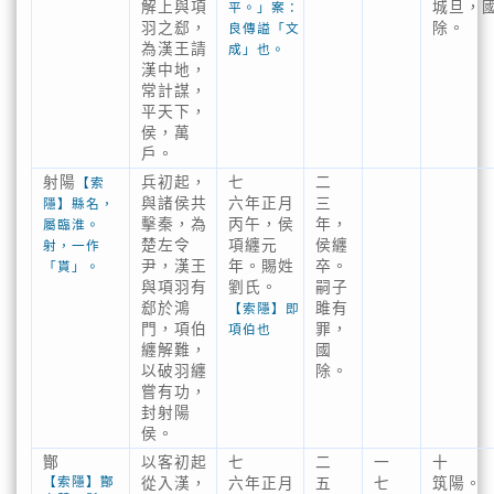
解上與項
城旦，
平。」案：
羽之郄，
除。
良傳謚「文
為漢王請
成」也。
漢中地，
常計謀，
平天下，
侯，萬
戶。
射陽
兵初起，
七
二
【索
與諸侯共
六年正月
三
隱】縣名，
擊秦，為
丙午，侯
年，
屬臨淮。
楚左令
項纏元
侯纏
射，一作
尹，漢王
年。賜姓
卒。
「貰」。
與項羽有
劉氏。
嗣子
郄於鴻
雎有
【索隱】即
門，項伯
罪，
項伯也
纏解難，
國
以破羽纏
除。
嘗有功，
封射陽
侯。
酇
以客初起
七
二
一
十
【索隱】酇
從入漢，
六年正月
五
七
筑陽。