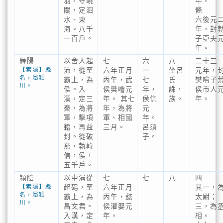
羽，守嶢
年。
關，定泗
條
水、東
六後元
海。八千
年，封
一百戶。
子亞夫
年。
舞陽
以舍人起
七
六
八
二十三
【索隱】縣
沛，從至
六年正月
一
坐呂
元年，
名，屬潁
霸上，為
丙午，武
七
氏
樊噲子
川。
侯。入
侯樊噲元
年，
誅，
侯市人
漢，定三
年。 其七
侯伉
族。
年。
秦，為將
年，為將
元
軍，擊項
軍、相國
年。
籍，再益
三月。
呂須
封。從破
子。
燕，執韓
信，侯，
五千戶。
潁陰
以中涓從
七
七
八
四
【索隱】縣
起碭，至
六年正月
其一，
名，屬潁
霸上，為
丙午，懿
太尉；
川。
昌文君。
侯灌嬰元
三，為
入漢，定
年。
相。