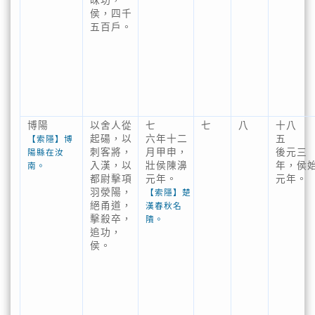
昩功，
侯，四千
五百戶。
博陽
以舍人從
七
七
八
十八
起碭，以
六年十二
五
【索隱】博
刺客將，
月甲申，
後元三
陽縣在汝
入漢，以
壯侯陳濞
年，侯
南。
都尉擊項
元年。
元年。
羽滎陽，
【索隱】楚
絕甬道，
漢春秋名
擊殺卒，
隤。
追功，
侯。