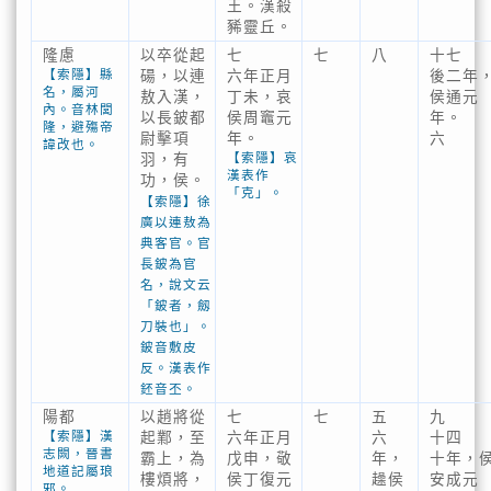
王。漢殺
豨靈丘。
隆慮
以卒從起
七
七
八
十七
【索隱】縣
碭，以連
六年正月
後二年
名，屬河
敖入漢，
丁未，哀
侯通元
內。音林閭
以長鈹都
侯周竈元
年。
隆，避殤帝
尉擊項
年。
六
諱改也。
【索隱】哀
羽，有
漢表作
功，侯。
「克」。
【索隱】徐
廣以連敖為
典客官。官
長鈹為官
名，說文云
「鈹者，劔
刀裝也」。
鈹音敷皮
反。漢表作
鉟音丕。
陽都
以趙將從
七
七
五
九
【索隱】漢
起鄴，至
六年正月
六
十四
志闕，晉書
霸上，為
戊申，敬
年，
十年，
地道記屬琅
樓煩將，
侯丁復元
趮侯
安成元
邪。