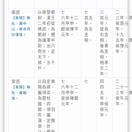
曲逆
以故楚都
七
七
八
二
尉，漢王
六年十二
其五
其元
三年，
【索隱】縣
二年初從
月甲申，
年，
年，
侯買元
名，屬中
脩武，為
獻侯陳平
為左
徙為
年。
山，章帝改
都尉，遷
元年。
丞
右丞
十九
曰蒲陰。
為護軍中
相。
相；
五年，
尉；出六
後專
侯悝元
奇計，定
為丞
年。
天下，
相，
侯，五千
相孝
戶。
文二
年。
堂邑
以自定東
七
七
四
二
陽為將，
六年十二
四
二十一
【索隱】縣
屬項梁，
月甲申，
五
三年，
名，屬臨
為楚柱
安侯陳嬰
年，
侯午元
淮。
國。四
元年。
恭侯
年。
歲，項羽
祿元
死，屬
年。
漢，定豫
章、折
江，都折