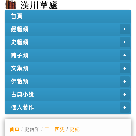
首頁
經籍類
史籍類
諸子類
文集類
佛籍類
古典小說
個人著作
首頁
/ 史籍類 /
二十四史
/
史記