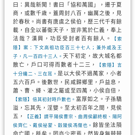
曰：異哉新聞！書曰「協和萬國」，遷于夏
商，或數千歲。蓋周封八百，幽厲之後，見
於春秋。尚書有唐虞之侯伯，歷三代千有餘
載，自全以蕃衞天子，豈非篤於仁義，奉上
法哉？漢興，功臣受封者百有餘人。
【索
隱】案：下文高祖功臣百三十七人；兼外戚及王
天下初定，故大城名都
子，凡一百四十三人。
散亡，戶口可得而數者十二三，
【索隱】言
是以大侯不過萬家，小者
十分纔二、三在耳。
五六百戶。後數世，民咸歸鄉里，戶益息，
蕭、曹、絳、灌之屬或至四萬，小侯自倍，
富厚如之。子孫驕
【索隱】倍其初封時戶數也。
溢，忘其先，淫嬖。至太初百年之間，見侯
五，
【正義】謂平陽侯曹宗、曲周侯酈終根、陽阿
餘皆坐法隕
侯齊仁、戴侯祕蒙、穀陵侯馮偃也。
命亡國，秏矣。罔亦少密焉，然皆身無兢兢