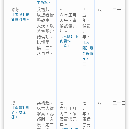
主幡旗。」
梁鄒
兵初起，
七
四
八
二十三
【索隱】縣
以謁者從
六年正月
五
名屬濟南。
擊破秦，
丙午，孝
年，
入漢，以
侯武儒元
侯最
將軍擊定
年。
元
【索隱】漢
諸侯功，
年。
表儒作
比博陽
【索
「虎」
侯，二千
隱】最
八百戶。
音辭取
反。
三
成
兵初起，
七
七
八
二十三
【索隱】縣
以舍人從
六年正月
元
名，屬涿
擊秦，為
丙午，敬
年，
郡。
都尉；入
侯董渫元
康侯
漢，定三
年。
赤元