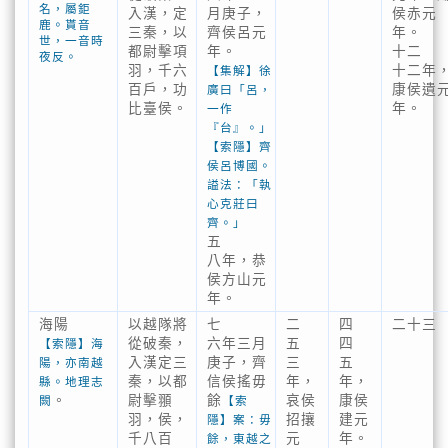
名，屬鉅
入漢，定
月庚子，
侯赤元
鹿。貰音
三秦，以
齊侯呂元
年。
世，一音時
都尉擊項
年。
十二
夜反。
羽，千六
十二年
【集解】徐
百戶，功
康侯遺
廣曰「呂，
比臺侯。
年。
一作
『台』。」
【索隱】齊
侯呂博國。
謚法：「執
心克莊曰
齊。」
五
八年，恭
侯方山元
年。
海陽
以越隊將
七
二
四
二十三
從破秦，
六年三月
五
四
【索隱】海
入漢定三
庚子，齊
三
五
陽，亦南越
秦，以都
信侯搖毋
年，
年，
縣。地理志
。
尉擊頨
餘
哀侯
康侯
闕
【索
羽，侯，
招攘
建元
隱】案：毋
千八百
元
年。
餘，東越之