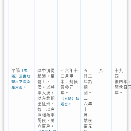
平陽
以中涓從
七六年十
五
八
十九
【索
起沛，至
二月甲
其二
四
隱】漢書地
霸上，
申，懿侯
年為
後四年
理志平陽縣
侯。以將
曹參元
相
簡侯奇
屬河東。
軍入漢，
年。
國。
年。
以左丞相
二
【索隱】懿
出征齊、
六年
謚也。
魏，以右
十
丞相為平
月，
陽侯，萬
靖侯
六百戶。
窋元