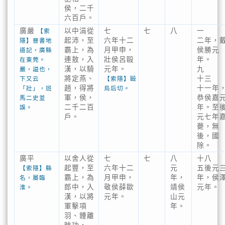
侯，二千
六百戶。
廣嚴
以中涓從
七
七
八
一
【索
起沛，至
六年十二
二年，
隱】晉書地
霸上，為
月甲申，
侯勝元
道記，廣縣
連敖，入
壯侯呂毆
年。
在東莞。
漢，以騎
元年。
九
嚴，謚也，
將定燕、
十三
下又云
【索隱】毆
趙，得將
十一年
「壯」，班
烏后切。
軍，侯，
恭侯嘉
馬二史並
二千二百
年。至
誤。
戶。
元七年
薨，無
後，國
除。
廣平
以舍人從
七
七
八
十八
起豐，至
六年十二
元
五後元
【索隱】縣
霸上，為
月甲申，
年，
年，侯
名，屬臨
郎中，入
敬侯薛歐
靖侯
元年。
淮。
漢，以將
元年。
山元
軍擊項
年。
羽、鍾離