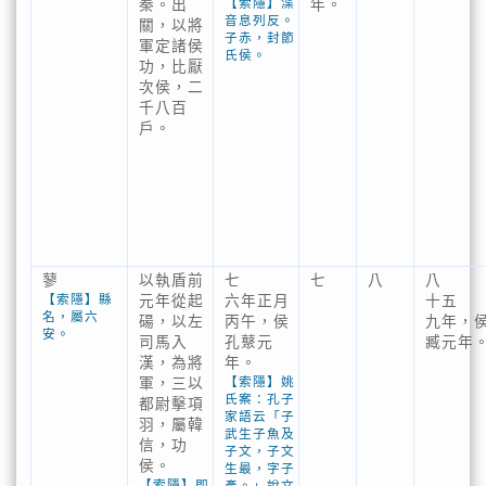
【索隱】渫
秦。出
年。
音息列反。
關，以將
子赤，封節
軍定諸侯
氏侯。
功，比厭
次侯，二
千八百
戶。
蓼
以執盾前
七
七
八
八
【索隱】縣
元年從起
六年正月
十五
名，屬六
碭，以左
丙午，侯
九年，
安。
司馬入
孔藂元
臧元年
漢，為將
年。
【索隱】姚
軍，三以
氏案：孔子
都尉擊項
家語云「子
羽，屬韓
武生子魚及
信，功
子文，子文
侯。
生最，字子
【索隱】即
產。」說文