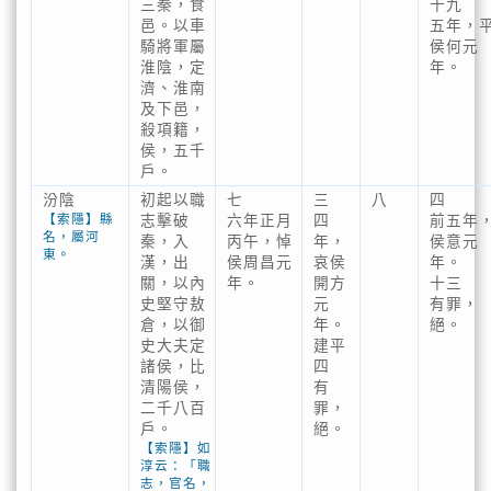
三秦，食
十九
邑。以車
五年，
騎將軍屬
侯何元
淮陰，定
年。
濟、淮南
及下邑，
殺項籍，
侯，五千
戶。
汾陰
初起以職
七
三
八
四
【索隱】縣
志擊破
六年正月
四
前五年
名，屬河
秦，入
丙午，悼
年，
侯意元
東。
漢，出
侯周昌元
哀侯
年。
關，以內
年。
開方
十三
史堅守敖
元
有罪，
倉，以御
年。
絕。
史大夫定
建平
諸侯，比
四
清陽侯，
有
二千八百
罪，
戶。
絕。
【索隱】如
淳云：「職
志，官名，