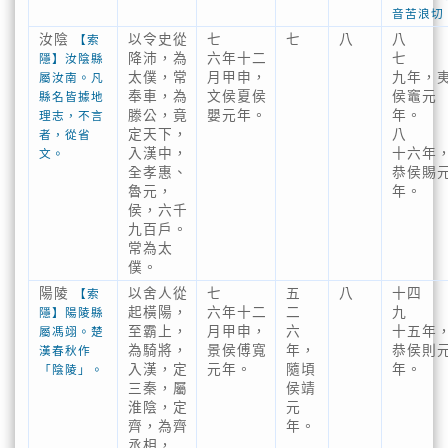
音苦浪切
汝陰
以令史從
七
七
八
八
【索
降沛，為
六年十二
七
隱】汝陰縣
太僕，常
月甲申，
九年，
屬汝南。凡
奉車，為
文侯夏侯
侯竈元
縣名皆據地
滕公，竟
嬰元年。
年。
理志，不言
定天下，
八
者，從省
入漢中，
十六年
文。
全孝惠、
恭侯賜
魯元，
年。
侯，六千
九百戶。
常為太
僕。
陽陵
以舍人從
七
五
八
十四
【索
起橫陽，
六年十二
二
九
隱】陽陵縣
至霸上，
月甲申，
六
十五年
屬馮翊。楚
為騎將，
景侯傅寬
年，
恭侯則
漢春秋作
入漢，定
元年。
隨頃
年。
「陰陵」。
三秦，屬
侯靖
淮陰，定
元
齊，為齊
年。
丞相，