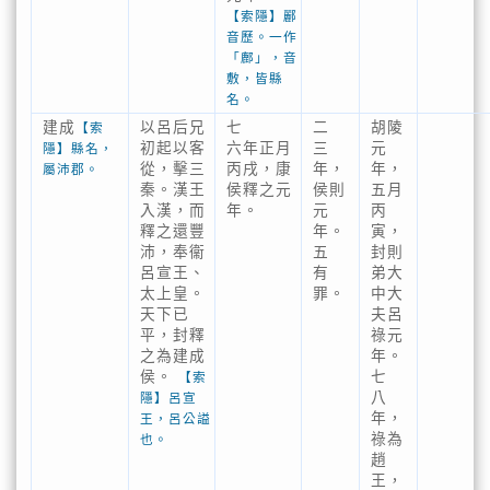
【索隱】酈
音歷。一作
「鄜」，音
敷，皆縣
名。
建成
以呂后兄
七
二
胡陵
【索
初起以客
六年正月
三
元
隱】縣名，
從，擊三
丙戌，康
年，
年，
屬沛郡。
秦。漢王
侯釋之元
侯則
五月
入漢，而
年。
元
丙
釋之還豐
年。
寅，
沛，奉衞
五
封則
呂宣王、
有
弟大
太上皇。
罪。
中大
天下已
夫呂
平，封釋
祿元
之為建成
年。
侯。
七
【索
八
隱】呂宣
年，
王，呂公謚
祿為
也。
趙
王，