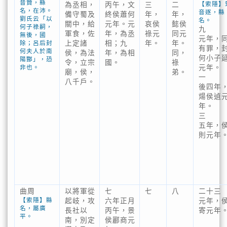
音贊，縣
【索隱】
為丞相，
丙午，文
三
二
名，在沛。
音逐，縣
備守蜀及
終侯蕭何
年，
年，
劉氏云「以
名
關中，給
元年。元
哀侯
懿侯
何子祿嗣，
九
軍食，佐
年，為丞
祿元
同元
無後，國
元年，
除；呂后封
上定諸
相；九
年。
年。
有罪，
何夫人於南
侯，為法
年，為相
同，
何小子
陽酇」，恐
令，立宗
國。
祿
非也。
元年。
廟，侯，
弟。
一
八千戶。
後四年
煬侯遉
年。
三
五年，
則元年
曲周
以將軍從
七
七
八
二十三
【索隱】縣
起岐，攻
六年正月
元年，
名，屬廣
長社以
丙午，景
寄元年
平。
南，別定
侯酈商元