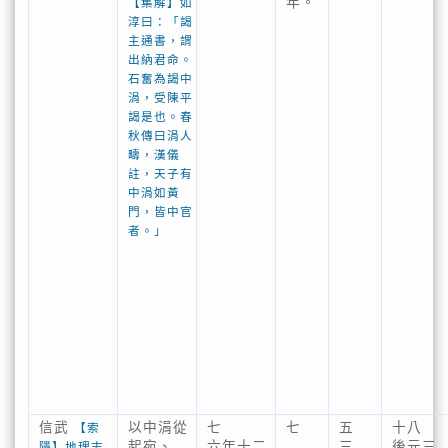
年。
【集解】如
淳曰：「謁
主通書，謂
出納君命。
石奮為謁中
涓，受陳平
謁是也。春
秋傳曰涓人
疇，漢儀
註，天子有
中涓如黃
門，皆中官
者。」
信武
以中涓從
七
七
五
十八
【索
起宛、
六年十二
三
後元三
隱】地理志