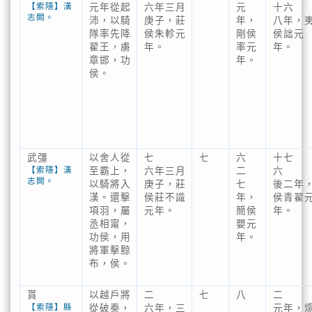
【索隱】漢
元年從起
六年三月
元
十六
志闕。
沛，以騎
庚子，莊
年，
八年，
隊率先降
侯朱軫元
剛侯
侯詘元
翟王，虜
年。
率元
年。
章邯，功
年。
侯。
武彊
以舍人從
七
七
六
十七
【索隱】漢
至霸上，
六年三月
二
六
志闕。
以騎將入
庚子，莊
七
後二年
漢。還擊
侯莊不識
年，
侯青翟
項羽，屬
元年。
簡侯
年。
丞相甯，
嬰元
功侯，用
年。
將軍擊黥
布，侯。
貰
以越戶將
二
七
八
二
【索隱】縣
從破秦，
六年，三
元年，