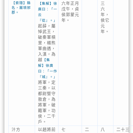
【索隱】縣
六年正月
三
【集解】徐
名，屬琅邪
戊午，貞
六
廣曰：「一
郡。
侯郭蒙元
年，
云
年。
侯它
『從』。」
起薛，屬
元
悼武王，
年。
破秦軍槓
里，楊熊
軍曲遇，
入漢，為
越
【集
解】徐廣
曰：「一作
『城』。」
將軍，定
三秦，以
都尉堅守
敖倉，為
將軍，破
籍軍，功
侯，二千
戶。
汁方
以趙將前
七
二
八
二十三