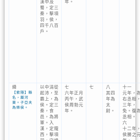
漢中及
年。
蜀，定三
秦，擊項
羽，侯，
四千八百
戶。
絳
以中涓從
七
七
八
十一
【索隱】縣
起沛，至
六年正月
其四
元年，
名，屬河
霸上，為
丙午，武
年為
右丞相
東。子亞夫
侯。定三
侯周勃元
太
三年，
為條侯。
秦，食
年。
尉。
免。復
邑，為將
丞相。
軍。入
六
漢，定隴
十二年
西，擊項
侯勝之